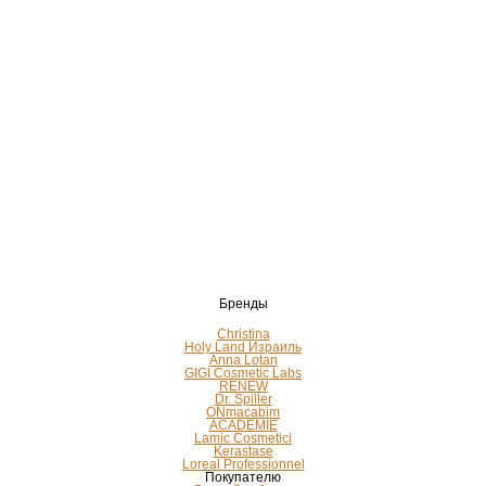
Бренды
Christina
Holy Land Израиль
Anna Lotan
GIGI Cosmetic Labs
RENEW
Dr. Spiller
ONmacabim
ACADEMIE
Lamic Cosmetici
Kerastase
Loreal Professionnel
Покупателю