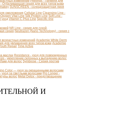
озрастных изменений
Peelings - Пилинги для
 - Отбеливающая серия для всех типов кожи
makey
SUNSCREEN - солнцезащитная линя
я для омоложения
Cellular Line
Cleansing Line -
Oxygen Vital Line
Silk Protein Line
Soft Line -
й уход
Vitamin C-Plus Line
Specific line
 кожей
NR Line - серия для сухой,
кая серия
Neutrazen (Nano Technology) - серия с
ии возрастных изменений
Academie White Derm
 для увлажнения всех типов кожи
Academie
Youth Repair
Time Active
 на маслах
Resistance - уход для поврежденных
sis - укрепление склонных к выпадению волос
- Лаки для волос
Symbiose - Серия против
mino Color — уход за окрашенными волосами
r - уход за светлыми волосами
Pro Longer -
уктуры волос
Metal Detox - предотвращение
ВИТЕЛЬНОЙ И