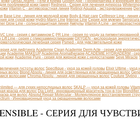
й кожи
Gels&Creams - Гели и Крема
Golden Age - Профилактика и коррекция в
 для проблемной кожи (акне)
Redness - Серия для лечения купероза
Whitening
 кожи
Vitamin C - антивозрастная линия
Retinol
Aqualia - экстраувлажнение
Der
ия
Base Line - линия для молодой кожи
Body & Hair care
Celltresor Line - лини
иния для сухой кожи
Hydro-Marin Line
Intense Line
Серия для мужчин
Sensicura
er Glow Line - солнцезащитная линия
Ампулы
Vitamin A Line - антивозрастно
VC Line - серия с витамином С
PR Line - серия по уходу за пигментированной
 Lift Line - cерия с гликозаминогликанами
OXYGEN - кислородная энергетичес
Дерматологическая лечебная серия
Psmed - для чувствительной кожи
 - серия для лифтинга
Academie Clean
Academie Derm Acte - серия для коррекц
ации
Academie MAKEUP
Academie Aromatherapie
ACADEMIE HYDRADERM - серия
хой кожи
Academie Pure - серия для жирной кожи с недостатками
Seve Miracle
 увеличения густоты волос
Specifique - уход за кожей головы
Elixir Ultime - уход
инных волос
Blond Absolu - линия для осветленных или окрашенных волос
Gene
мися волосами
Chroma Absolu - линия для окрашенных волос
Couture Styling 
Unlimited — для сухих непослушных волос
SKALP — уход за кожей головы
Vita
ая краска для волос
Dia Light - инновационный краситель тон-в-тон
Blondifie
краска для волос
Absolut Repair Molecular - Молекулярное восстановления стр
pectrum - Инновационный уход за окрашенными волосами
ENSIBLE - СЕРИЯ ДЛЯ ЧУВСТ