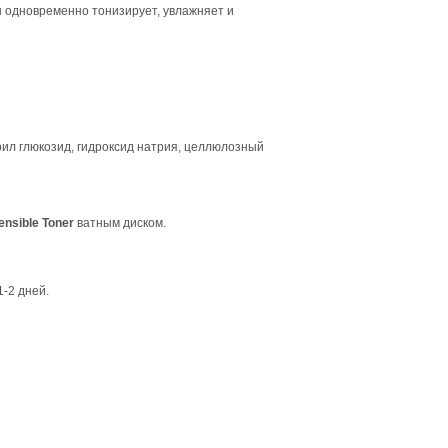
н одновременно тонизирует, увлажняет и
прил глюкозид, гидроксид натрия, целлюлозный
nsible Toner
ватным диском.
1-2 дней.