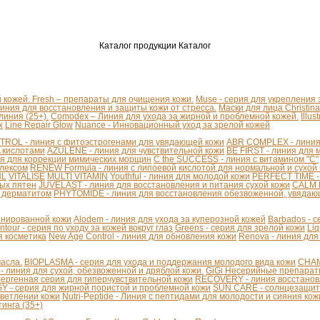
Каталог продукции
Каталог
й кожей.
Fresh – препараты для очищения кожи.
Muse - серия для укрепления
линия для восстановления и защиты кожи от стресса.
Маски для лица Christina
иния (25+).
Comodex – Линия для ухода за жирной и проблемной кожей.
Illu
x
Line Repair Glow
Nuance - Инновационный уход за зрелой кожей
ROL - линия с фитоэстрогенами для увядающей кожи
ABR COMPLEX - линия 
A кислотами
AZULENE - линия для чувствительной кожи
BE FIRST - линия для 
я для коррекции мимических морщин
C the SUCCESS - линия с витамином "С"
плексом
RENEW Formula - линия с липоевой кислотой для нормальной и сухой
HL
VITALISE
MULTI VITAMIN
Youthful - линия для молодой кожи
PERFECT TIME -
ых пятен
JUVELAST - линия для восстановления и питания сухой кожи
CALM D
м дерматитом
PHYTOMIDE - линия для восстановления обезвоженной, увядаю
бинированной кожи
Alodem - линия для ухода за куперозной кожей
Barbados - 
ntour - серия по уходу за кожей вокруг глаз
Greens - серия для зрелой кожи
Liq
я косметика
New Age Control - линия для обновления кожи
Renova - линия для
асла.
BIOPLASMA - серия для ухода и поддержания молодого вида кожи
CHAM
линия для сухой, обезвоженной и дряблой кожи.
GiGi Несерийные препара
ергенная серия для гиперчувствительной кожи
RECOVERY - линия восстанов
 - серия для жирной пористой и проблемной кожи
SUN CARE - солнцезащит
светлении кожи
Nutri-Peptide - Линия с пептидами для молодости и сияния кож
инга (35+)