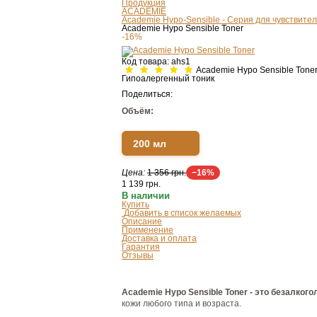
Продукция
ACADEMIE
Academie Hypo-Sensible - Серия для чувствител
Academie Hypo Sensible Toner
-16%
Код товара:
ahs1
Academie Hypo Sensible Tone
Гипоалергенный тоник
Поделиться:
Объём:
200 мл
Цена:
1 356 грн.
−16%
1 139
грн.
В наличии
Купить
Добавить в список желаемых
Описание
Применение
Доставка и оплата
Гарантия
Отзывы
Academie Hypo Sensible Toner - это безалког
кожи любого типа и возраста.