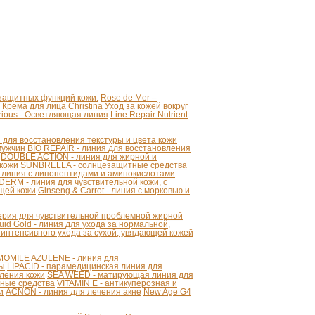
 защитных функций кожи.
Rose de Mer –
Крема для лица Christina
Уход за кожей вокруг
strious - Осветляющая линия
Line Repair Nutrient
для восстановления текстуры и цвета кожи
мужчин
BIO REPAIR - линия для восстановления
DOUBLE ACTION - линия для жирной и
 кожи
SUNBRELLA - солнцезащитные средства
 линия с липопептидами и аминокислотами
ERM - линия для чувствительной кожи, с
щей кожи
Ginseng & Carrot - линия с морковью и
серия для чувствительной проблемной жирной
uid Gold - линия для ухода за нормальной,
 интенсивного ухода за сухой, увядающей кожей
OMILE AZULENE - линия для
ты
LIPACID - парамедицинская линия для
ления кожи
SEA WEED - матирующая линия для
ные средства
VITAMIN E - антикуперозная и
и
ACNON - линия для лечения акне
New Age G4