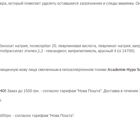
 вера, который помогает удалить оставшиеся загрязнения и следы макияжа. О
 бензоат натрия, полисорбат 20, левулиновая кислота, левулинат натрия, ка
побрассилат этилен,1,2 - гександиол, каприлигликоль, красный 4 (ci 14700).
очищенную кожу лица смоченным в гипоаллергенном тонике
Academie Hypo Se
ТНО!
Заказ до 1500 грн. - согласно тарифам "Нова Пошта". Доставка в течении 
е.
1500грн. - согласно тарифам "Нова Пошта".
.