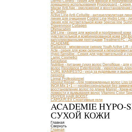
Dermo Control - серия для жирной и проблемно
домашнего использования
Propioguard - Серия
Маски
Anti Age - омоложения и восстановление
Dr. Spiller
Active Line
Anti-Cellulite - антицеллюлитная лин
линия для очищения
Control Line
Hydro Line - л
линия для чуствительной кожи
Special line
Summ
Trawenmoor
Collagen
ONmacabim
DM Line - серия для жирной и проблемной кожи
чувствительной и комбинированной кожи
DM Bio
капсулированными пептидами
Treatment FC - 
ACADEMIE
Radiance - мгновенное сияние
Youth Active Lift
Acte - серия для кожи склонной к гиперпигмент
Hypo-Sensible - Серия для чувствительной и су
Lamic Cosmetici
Kerastase
Nutritive - питание сухих волос
Densifique - для
волос
Resistance Extentioniste - укрепление дл
CURL MANIFESTO - уход за кудрявыми и вьющи
перхоти
Loreal Professionnel
Absolut Repair - Для поврежденных волос
Liss 
INOA Mix 1+1 — профессиональная без аммиачн
восстановление волос по длине
Majirel - Крем-
ломкости и вымывания волос
Vitamino Color S
PEPPER HAIR BOOST
CAPSA FLEX Спортивные гели
ACADEMIE HYPO-S
СУХОЙ КОЖИ
Главная
Свернуть
Главная