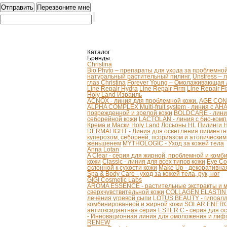
Каталог
Бренды:
Christina
Bio Phyto – препараты для ухода за проблемно
натуральный растительный пилинг.
Unstress – 
глаз Christina
Forever Young – Омолаживающая л
Line Repair Hydra
Line Repair Firm
Line Repair Fi
Holy Land Израиль
ACNOX - линия для проблемной кожи.
AGE CONT
ALPHA COMPLEX Multi-fruit system - линия с AH
поврежденной и зрелой кожи
BOLDCARE - лини
себорейной кожи
LACTOLAN - линия с био-ком
Крема и Маски Holy Land
Лосьоны HL
Пилинги 
DERMALIGHT - Линия для осветления пигментн
куперозом, себореей, псориазом и атопически
женьшенем
MYTHOLOGIC - Уход за кожей тела
Anna Lotan
A Clear - серия для жирной, проблемной и ком
кожи
Classic - линия для всех типов кожи
Eye Co
склонной к сухости кожи
Make Up - декоративна
Spa & Body Care - уход за кожей тела, рук, ног
GIGI Cosmetic Labs
AROMA ESSENCE - растительные экстракты и м
сверхчувствительной кожи
COLLAGEN ELASTIN - 
лечения угревой сыпи
LOTUS BEAUTY - гипоалл
комбинированной и жирной кожи
SOLAR ENERGY
антиоксидантная серия
ESTER C - серия для о
- Инновационная линия для омоложения и лифт
RENEW