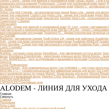
Dermo Control - серия для жирной и проблемной кожи
Gels&Creams - Гели и К
домашнего использования
Propioguard - Серия для проблемной кожи (акне)
R
Маски
Anti Age - омоложения и восстановление кожи
Vitamin C - антивозраст
Dr. Spiller
Active Line
Anti-Cellulite - антицеллюлитная линия
Base Line - линия для моло
линия для очищения
Control Line
Hydro Line - линия для сухой кожи
Hydro-Mar
линия для чуствительной кожи
Special line
Summer Glow Line - солнцезащитн
Trawenmoor
Collagen
ONmacabim
DM Line - серия для жирной и проблемной кожи
VC Line - серия с витамином 
чувствительной и комбинированной кожи
DM Bio Lift Line - cерия с гликозам
капсулированными пептидами
Treatment FC - Дерматологическая лечебная с
ACADEMIE
Radiance - мгновенное сияние
Youth Active Lift - серия для лифтинга
Academie
Acte - серия для кожи склонной к гиперпигментации
Academie MAKEUP
Academ
Hypo-Sensible - Серия для чувствительной и сухой кожи
Academie Pure - сери
Lamic Cosmetici
Kerastase
Nutritive - питание сухих волос
Densifique - для увеличения густоты волос
Spec
волос
Resistance Extentioniste - укрепление длинных волос
Blond Absolu - ли
CURL MANIFESTO - уход за кудрявыми и вьющимися волосами
Chroma Absolu
перхоти
Loreal Professionnel
Absolut Repair - Для поврежденных волос
Liss Unlimited — для сухих непослу
INOA Mix 1+1 — профессиональная без аммиачная краска для волос
Dia Ligh
восстановление волос по длине
Majirel - Крем-краска для волос
Absolut Repai
ломкости и вымывания волос
Vitamino Color Spectrum - Инновационный уход
PEPPER HAIR BOOST
CAPSA FLEX Спортивные гели
ALODEM - ЛИНИЯ ДЛЯ УХОДА
Главная
Свернуть
Главная
Продукция
Anna Lotan
Alodem - линия для ухода за куперозной кожей