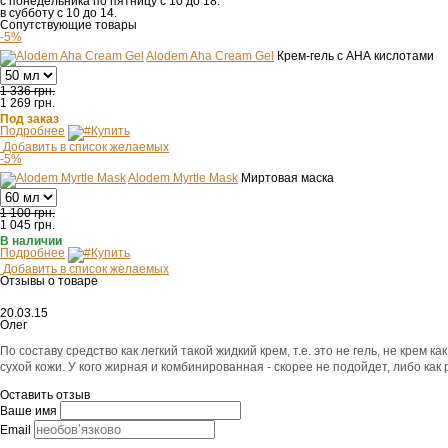
с понедельника по пятницу с 10 до 18.
в субботу с 10 до 14.
Сопутствующие товары
-5%
Alodem Aha Cream Gel
Крем-гель с АНА кислотами
1 336 грн.
1 269
грн.
Под заказ
Подробнее
Купить
Добавить в список желаемых
-5%
Alodem Myrtle Mask
Миртовая маска
1 100 грн.
1 045
грн.
В наличии
Подробнее
Купить
Добавить в список желаемых
Отзывы о товаре
20.03.15
Олег
По составу средство как легкий такой жидкий крем, т.е. это не гель, не крем
сухой кожи. У кого жирная и комбинированная - скорее не подойдет, либо как
Оставить отзыв
Ваше имя
Email