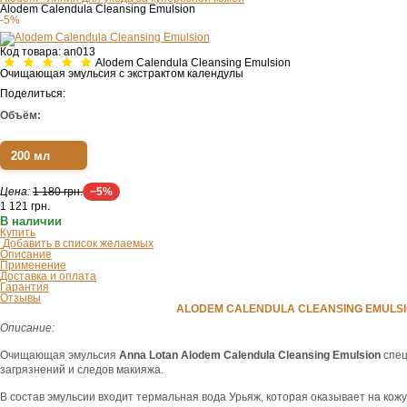
Alodem Calendula Cleansing Emulsion
-5%
Код товара:
an013
Alodem Calendula Cleansing Emulsion
Очищающая эмульсия с экстрактом календулы
Поделиться:
Объём:
200 мл
Цена:
1 180 грн.
−5%
1 121
грн.
В наличии
Купить
Добавить в список желаемых
Описание
Применение
Доставка и оплата
Гарантия
Отзывы
ALODEM CALENDULA CLEANSING EMUL
Описание:
Очищающая эмульсия
Anna Lotan Alodem Calendula Cleansing Emulsion
спец
загрязнений и следов макияжа.
В состав эмульсии входит термальная вода Урьяж, которая оказывает на ко