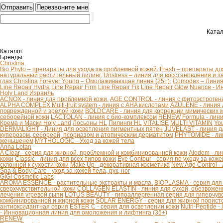
Катал
Каталог
Бренды:
Christina
Bio Phyto – препараты для ухода за проблемной кожей.
Fresh – препараты дл
натуральный растительный пилинг.
Unstress – линия для восстановления и з
глаз Christina
Forever Young – Омолаживающая линия (25+).
Comodex – Линия 
Line Repair Hydra
Line Repair Firm
Line Repair Fix
Line Repair Glow
Nuance - И
Holy Land Израиль
ACNOX - линия для проблемной кожи.
AGE CONTROL - линия с фитоэстроген
ALPHA COMPLEX Multi-fruit system - линия с AHA кислотами
AZULENE - линия 
поврежденной и зрелой кожи
BOLDCARE - линия для коррекции мимических
себорейной кожи
LACTOLAN - линия с био-комплексом
RENEW Formula - лини
Крема и Маски Holy Land
Лосьоны HL
Пилинги HL
VITALISE
MULTI VITAMIN
You
DERMALIGHT - Линия для осветления пигментных пятен
JUVELAST - линия д
куперозом, себореей, псориазом и атопическим дерматитом
PHYTOMIDE - ли
женьшенем
MYTHOLOGIC - Уход за кожей тела
Anna Lotan
A Clear - серия для жирной, проблемной и комбинированной кожи
Alodem - ли
кожи
Classic - линия для всех типов кожи
Eye Contour - серия по уходу за коже
склонной к сухости кожи
Make Up - декоративная косметика
New Age Control -
Spa & Body Care - уход за кожей тела, рук, ног
GIGI Cosmetic Labs
AROMA ESSENCE - растительные экстракты и масла.
BIOPLASMA - серия для
сверхчувствительной кожи
COLLAGEN ELASTIN - линия для сухой, обезвоженн
лечения угревой сыпи
LOTUS BEAUTY - гипоаллергенная серия для гиперчув
комбинированной и жирной кожи
SOLAR ENERGY - серия для жирной пористо
антиоксидантная серия
ESTER C - серия для осветлении кожи
Nutri-Peptide 
- Инновационная линия для омоложения и лифтинга (35+)
RENEW