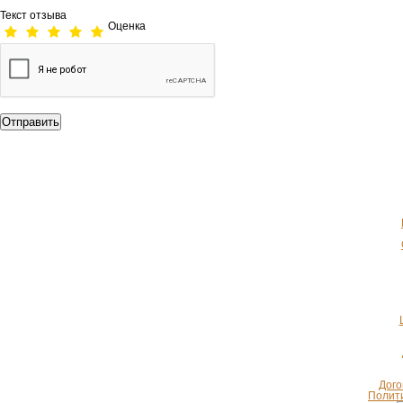
Текст отзыва
Оценка
Дого
Полит