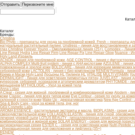
Катал
Каталог
Бренды:
Christina
Bio Phyto – препараты для ухода за проблемной кожей.
Fresh – препараты дл
натуральный растительный пилинг.
Unstress – линия для восстановления и з
глаз Christina
Forever Young – Омолаживающая линия (25+).
Comodex – Линия 
Line Repair Hydra
Line Repair Firm
Line Repair Fix
Line Repair Glow
Nuance - И
Holy Land Израиль
ACNOX - линия для проблемной кожи.
AGE CONTROL - линия с фитоэстроген
ALPHA COMPLEX Multi-fruit system - линия с AHA кислотами
AZULENE - линия 
поврежденной и зрелой кожи
BOLDCARE - линия для коррекции мимических
себорейной кожи
LACTOLAN - линия с био-комплексом
RENEW Formula - лини
Крема и Маски Holy Land
Лосьоны HL
Пилинги HL
VITALISE
MULTI VITAMIN
You
DERMALIGHT - Линия для осветления пигментных пятен
JUVELAST - линия д
куперозом, себореей, псориазом и атопическим дерматитом
PHYTOMIDE - ли
женьшенем
MYTHOLOGIC - Уход за кожей тела
Anna Lotan
A Clear - серия для жирной, проблемной и комбинированной кожи
Alodem - ли
кожи
Classic - линия для всех типов кожи
Eye Contour - серия по уходу за коже
склонной к сухости кожи
Make Up - декоративная косметика
New Age Control -
Spa & Body Care - уход за кожей тела, рук, ног
GIGI Cosmetic Labs
AROMA ESSENCE - растительные экстракты и масла.
BIOPLASMA - серия для
сверхчувствительной кожи
COLLAGEN ELASTIN - линия для сухой, обезвоженн
лечения угревой сыпи
LOTUS BEAUTY - гипоаллергенная серия для гиперчув
комбинированной и жирной кожи
SOLAR ENERGY - серия для жирной пористо
антиоксидантная серия
ESTER C - серия для осветлении кожи
Nutri-Peptide 
- Инновационная линия для омоложения и лифтинга (35+)
RENEW