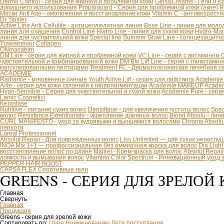
Dermo Control - серия для жирной и проблемной кожи
Gels&Creams - Гели и К
домашнего использования
Propioguard - Серия для проблемной кожи (акне)
R
Маски
Anti Age - омоложения и восстановление кожи
Vitamin C - антивозраст
Dr. Spiller
Active Line
Anti-Cellulite - антицеллюлитная линия
Base Line - линия для моло
линия для очищения
Control Line
Hydro Line - линия для сухой кожи
Hydro-Mar
линия для чуствительной кожи
Special line
Summer Glow Line - солнцезащитн
Trawenmoor
Collagen
ONmacabim
DM Line - серия для жирной и проблемной кожи
VC Line - серия с витамином 
чувствительной и комбинированной кожи
DM Bio Lift Line - cерия с гликозам
капсулированными пептидами
Treatment FC - Дерматологическая лечебная с
ACADEMIE
Radiance - мгновенное сияние
Youth Active Lift - серия для лифтинга
Academie
Acte - серия для кожи склонной к гиперпигментации
Academie MAKEUP
Academ
Hypo-Sensible - Серия для чувствительной и сухой кожи
Academie Pure - сери
Lamic Cosmetici
Kerastase
Nutritive - питание сухих волос
Densifique - для увеличения густоты волос
Spec
волос
Resistance Extentioniste - укрепление длинных волос
Blond Absolu - ли
CURL MANIFESTO - уход за кудрявыми и вьющимися волосами
Chroma Absolu
перхоти
Loreal Professionnel
Absolut Repair - Для поврежденных волос
Liss Unlimited — для сухих непослу
INOA Mix 1+1 — профессиональная без аммиачная краска для волос
Dia Ligh
восстановление волос по длине
Majirel - Крем-краска для волос
Absolut Repai
ломкости и вымывания волос
Vitamino Color Spectrum - Инновационный уход
PEPPER HAIR BOOST
CAPSA FLEX Спортивные гели
GREENS - СЕРИЯ ДЛЯ ЗРЕЛОЙ
Главная
Свернуть
Главная
Продукция
Greens - серия для зрелой кожи
Сортировать по:
Цене
Наименованию
Дате поступления