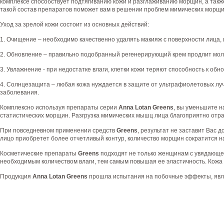
комплексе способствует подтягиванию кожи и разглаживанию морщин, а также
такой состав препаратов поможет вам в решении проблем мимических морщи
Уход за зрелой кожи состоит из основных действий:
1. Очищение – необходимо качественно удалять макияж с поверхности лица,
2. Обновление – правильно подобранный регенерирующий крем продлит мол
3. Увлажнение - при недостатке влаги, клетки кожи теряют способность к об
4. Солнцезащита – любая кожа нуждается в защите от ультрафиолетовых луче
заболевания.
Комплексно используя препараты серии
Anna Lotan Greens
, вы уменьшите н
статистических морщин. Разгрузка мимических мышц лица благоприятно отра
При повседневном применении средств
Greens
, результат не заставит Вас 
лицо приобретет более отчетливый контур, количество морщин сократится на
Косметические препараты
Greens
подходят не только женщинам с увядающей 
необходимым количеством влаги, тем самым повышая ее эластичность. Кожа 
Продукция
Anna Lotan Greens
прошла испытания на побочные эффекты, явля