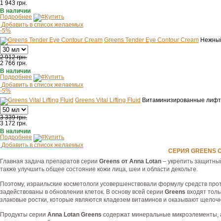
1 943
грн.
В наличии
Подробнее
Купить
Добавить в список желаемых
-5%
Greens Tender Eye Contour Cream
Нежный
2 912 грн.
2 766
грн.
В наличии
Подробнее
Купить
Добавить в список желаемых
-5%
Greens Vital Lifting Fluid
Витаминизированные лифт
3 339 грн.
3 172
грн.
В наличии
Подробнее
Купить
Добавить в список желаемых
СЕРИЯ GREENS О
Главная задача препаратов серии
Greens от Anna Lotan
– укрепить защитный
также улучшить общее состояние кожи лица, шеи и области декольте.
Поэтому, израильские косметологи усовершенствовали формулу средств про
задействованы в обновлении клеток. В основу всей серии
Greens
входят тол
злаковые ростки, которые являются кладезем витаминов и оказывают щелочн
Продукты серии
Anna Lotan Greens
содержат минеральные микроэлементы, а