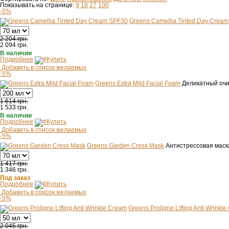
Показывать на странице:
9
18
27
100
-5%
Greens Camellia Tinted Day Crea
2 204 грн.
2 094
грн.
В наличии
Подробнее
Купить
Добавить в список желаемых
-5%
Greens Extra Mild Facial Foam
Деликатный оч
1 614 грн.
1 533
грн.
В наличии
Подробнее
Купить
Добавить в список желаемых
-5%
Greens Garden Cress Mask
Антистрессовая маска
1 417 грн.
1 346
грн.
Под заказ
Подробнее
Купить
Добавить в список желаемых
-5%
Greens Proligne Lifting Anti Wrinkl
2 045 грн.