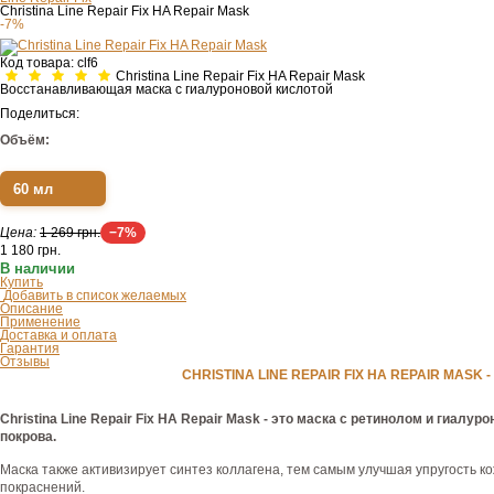
Christina Line Repair Fix HA Repair Mask
-7%
Код товара:
clf6
Christina Line Repair Fix HA Repair Mask
Восстанавливающая маска с гиалуроновой кислотой
Поделиться:
Объём:
60 мл
Цена:
1 269 грн.
−7%
1 180
грн.
В наличии
Купить
Добавить в список желаемых
Описание
Применение
Доставка и оплата
Гарантия
Отзывы
CHRISTINA LINE REPAIR FIX HA REPAIR MA
Christina Line Repair Fix HA Repair Mask - это маска с ретинолом и гиа
покрова.
Маска также активизирует синтез коллагена, тем самым улучшая упругость к
покраснений.