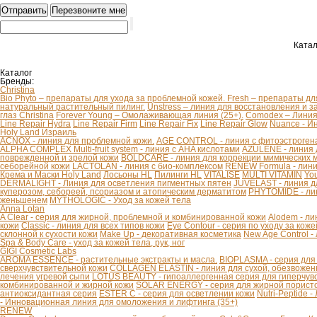
Катал
Каталог
Бренды:
Christina
Bio Phyto – препараты для ухода за проблемной кожей.
Fresh – препараты дл
натуральный растительный пилинг.
Unstress – линия для восстановления и з
глаз Christina
Forever Young – Омолаживающая линия (25+).
Comodex – Линия 
Line Repair Hydra
Line Repair Firm
Line Repair Fix
Line Repair Glow
Nuance - И
Holy Land Израиль
ACNOX - линия для проблемной кожи.
AGE CONTROL - линия с фитоэстроген
ALPHA COMPLEX Multi-fruit system - линия с AHA кислотами
AZULENE - линия 
поврежденной и зрелой кожи
BOLDCARE - линия для коррекции мимических
себорейной кожи
LACTOLAN - линия с био-комплексом
RENEW Formula - лини
Крема и Маски Holy Land
Лосьоны HL
Пилинги HL
VITALISE
MULTI VITAMIN
You
DERMALIGHT - Линия для осветления пигментных пятен
JUVELAST - линия д
куперозом, себореей, псориазом и атопическим дерматитом
PHYTOMIDE - ли
женьшенем
MYTHOLOGIC - Уход за кожей тела
Anna Lotan
A Clear - серия для жирной, проблемной и комбинированной кожи
Alodem - ли
кожи
Classic - линия для всех типов кожи
Eye Contour - серия по уходу за коже
склонной к сухости кожи
Make Up - декоративная косметика
New Age Control -
Spa & Body Care - уход за кожей тела, рук, ног
GIGI Cosmetic Labs
AROMA ESSENCE - растительные экстракты и масла.
BIOPLASMA - серия для
сверхчувствительной кожи
COLLAGEN ELASTIN - линия для сухой, обезвоженн
лечения угревой сыпи
LOTUS BEAUTY - гипоаллергенная серия для гиперчув
комбинированной и жирной кожи
SOLAR ENERGY - серия для жирной пористо
антиоксидантная серия
ESTER C - серия для осветлении кожи
Nutri-Peptide 
- Инновационная линия для омоложения и лифтинга (35+)
RENEW