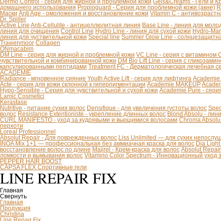
Dermo Control - серия для жирной и проблемной кожи
Gels&Creams - Гели и К
домашнего использования
Propioguard - Серия для проблемной кожи (акне)
R
Маски
Anti Age - омоложения и восстановление кожи
Vitamin C - антивозраст
Dr. Spiller
Active Line
Anti-Cellulite - антицеллюлитная линия
Base Line - линия для моло
линия для очищения
Control Line
Hydro Line - линия для сухой кожи
Hydro-Mar
линия для чуствительной кожи
Special line
Summer Glow Line - солнцезащитн
Trawenmoor
Collagen
ONmacabim
DM Line - серия для жирной и проблемной кожи
VC Line - серия с витамином 
чувствительной и комбинированной кожи
DM Bio Lift Line - cерия с гликозам
капсулированными пептидами
Treatment FC - Дерматологическая лечебная с
ACADEMIE
Radiance - мгновенное сияние
Youth Active Lift - серия для лифтинга
Academie
Acte - серия для кожи склонной к гиперпигментации
Academie MAKEUP
Academ
Hypo-Sensible - Серия для чувствительной и сухой кожи
Academie Pure - сери
Lamic Cosmetici
Kerastase
Nutritive - питание сухих волос
Densifique - для увеличения густоты волос
Spec
волос
Resistance Extentioniste - укрепление длинных волос
Blond Absolu - ли
CURL MANIFESTO - уход за кудрявыми и вьющимися волосами
Chroma Absolu
перхоти
Loreal Professionnel
Absolut Repair - Для поврежденных волос
Liss Unlimited — для сухих непослу
INOA Mix 1+1 — профессиональная без аммиачная краска для волос
Dia Ligh
восстановление волос по длине
Majirel - Крем-краска для волос
Absolut Repai
ломкости и вымывания волос
Vitamino Color Spectrum - Инновационный уход
PEPPER HAIR BOOST
CAPSA FLEX Спортивные гели
LINE REPAIR FIX
Главная
Свернуть
Главная
Продукция
Christina
Line Repair Fix