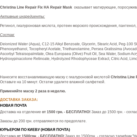
Christina Line Repair Fix HA Repair Mask
оказывает матирующее, поросужив
Активные ингредиенты:
Ретинол, гиалуроновая кислота, протеин морского происхождения, пантенол, 
Состав:
Deionized Water (Aqua), C12-15 Alkyl Benzoate, Glycerin, Stearic Acid, Peg-100 St
Phenoxyethanol, Tocopheryl Acetate, Triethanolamine, Persea Gratissima (Avocado) 
Ascorbyl Tetraisopalmitate, Olea Europaea (Olive) Fruit Oil, Sea Water, Sodium Ac
Hydroxypinacolone Retinoate, Hydrolyzed Rhodophyceae Extract, Citric Acid, Limon
Нанесите восстанавливающую маску с гиалуроновой кислотой
Christina Line
Оставьте на 10 минут. Остатки удалите влажной салфеткой.
Применяйте маску 2 раза в неделю.
ДОСТАВКА ЗАКАЗА:
НОВАЯ ПОЧТА
Доставка на отделение
от 1500 грн. - БЕСПЛАТНО!
Заказ до 1500 грн. - согл
Заказы до 200 грн. отправляются по предоплате.
КУРЬЕРОМ ПО КИЕВУ (НОВАЯ ПОЧТА)
Доставка
от 1500грн
. -
БЕСПЛАТНО
! Заказ до 1500грн. - согласно тарифам "