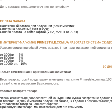
День доставки менеджер уточняет по телефону.
ОПЛАТА ЗАКАЗА:
Наложенный платеж при получении (без комиссии);
Оплата на расчетный счет (IBAN);
Онлайн оплата на сайте картой (VISA, MASTERCARD)
В ИНТЕРНЕТ-МАГАЗИНЕ
РRIMESTYLE.COM.UA
РАБОТАЕТ СИСТЕМА СКИДО
Условия скидки при общей сумме заказов ( при наличии акционной скидки на т
от 3000грн. - 3%
от 5000грн. - 5%
от 7000грн. - 7%
от 10000грн. - 10%
10 ДН
Только качетвенная и оригинальная косметика:
Весь товар, который представлен в интернет магазине Рrimestyle.com.ua, 10
за свой счет и возместим Вам стоимость.
Условия возврата товара:
Чтобы избежать не добросовестной конкуренции, сумма возврата не должна 
В течение 10 дней с момента получения заказа, Вы должны позвонить менедж
Отправляете товар за наш счет обратно.
При получении товара, мы Вам возмещаем его стоимость.