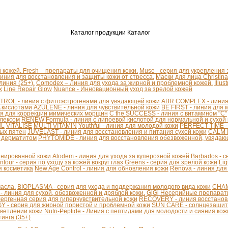
Каталог продукции
Каталог
й кожей.
Fresh – препараты для очищения кожи.
Muse - серия для укрепления
линия для восстановления и защиты кожи от стресса.
Маски для лица Christina
иния (25+).
Comodex – Линия для ухода за жирной и проблемной кожей.
Illu
x
Line Repair Glow
Nuance - Инновационный уход за зрелой кожей
ROL - линия с фитоэстрогенами для увядающей кожи
ABR COMPLEX - линия 
A кислотами
AZULENE - линия для чувствительной кожи
BE FIRST - линия для 
я для коррекции мимических морщин
C the SUCCESS - линия с витамином "С"
плексом
RENEW Formula - линия с липоевой кислотой для нормальной и сухой
HL
VITALISE
MULTI VITAMIN
Youthful - линия для молодой кожи
PERFECT TIME -
ых пятен
JUVELAST - линия для восстановления и питания сухой кожи
CALM D
м дерматитом
PHYTOMIDE - линия для восстановления обезвоженной, увядаю
бинированной кожи
Alodem - линия для ухода за куперозной кожей
Barbados - 
ntour - серия по уходу за кожей вокруг глаз
Greens - серия для зрелой кожи
Liq
я косметика
New Age Control - линия для обновления кожи
Renova - линия для
асла.
BIOPLASMA - серия для ухода и поддержания молодого вида кожи
CHAM
линия для сухой, обезвоженной и дряблой кожи.
GiGi Несерийные препара
ергенная серия для гиперчувствительной кожи
RECOVERY - линия восстанов
 - серия для жирной пористой и проблемной кожи
SUN CARE - солнцезащит
светлении кожи
Nutri-Peptide - Линия с пептидами для молодости и сияния кож
инга (35+)