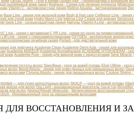
й кожи
Gels&Creams - Гели и Крема
Golden Age - Профилактика и коррекция в
 для проблемной кожи (акне)
Redness - Серия для лечения купероза
Whitening
 кожи
Vitamin C - антивозрастная линия
Retinol
Aqualia - экстраувлажнение
Der
ия
Base Line - линия для молодой кожи
Body & Hair care
Celltresor Line - лини
иния для сухой кожи
Hydro-Marin Line
Intense Line
Серия для мужчин
Sensicura
er Glow Line - солнцезащитная линия
Ампулы
Vitamin A Line - антивозрастно
VC Line - серия с витамином С
PR Line - серия по уходу за пигментированной
 Lift Line - cерия с гликозаминогликанами
OXYGEN - кислородная энергетичес
Дерматологическая лечебная серия
Psmed - для чувствительной кожи
 - серия для лифтинга
Academie Clean
Academie Derm Acte - серия для коррекц
ации
Academie MAKEUP
Academie Aromatherapie
ACADEMIE HYDRADERM - серия
хой кожи
Academie Pure - серия для жирной кожи с недостатками
Seve Miracle
 увеличения густоты волос
Specifique - уход за кожей головы
Elixir Ultime - уход
инных волос
Blond Absolu - линия для осветленных или окрашенных волос
Gene
мися волосами
Chroma Absolu - линия для окрашенных волос
Couture Styling 
Unlimited — для сухих непослушных волос
SKALP — уход за кожей головы
Vita
ая краска для волос
Dia Light - инновационный краситель тон-в-тон
Blondifie
краска для волос
Absolut Repair Molecular - Молекулярное восстановления стр
pectrum - Инновационный уход за окрашенными волосами
ИЯ ДЛЯ ВОССТАНОВЛЕНИЯ И З