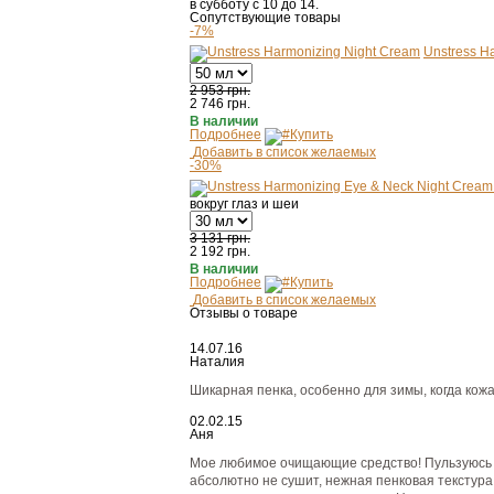
в субботу с 10 до 14.
Сопутствующие товары
-7%
Unstress H
2 953 грн.
2 746
грн.
В наличии
Подробнее
Купить
Добавить в список желаемых
-30%
вокруг глаз и шеи
3 131 грн.
2 192
грн.
В наличии
Подробнее
Купить
Добавить в список желаемых
Отзывы о товаре
14.07.16
Наталия
Шикарная пенка, особенно для зимы, когда кож
02.02.15
Аня
Мое любимое очищающие средство! Пульзуюсь эт
абсолютно не сушит, нежная пенковая текстура