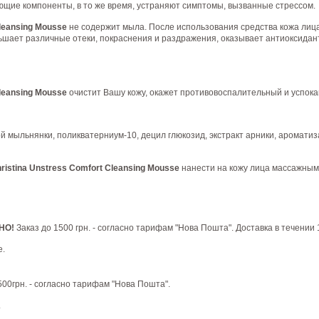
щие компоненты, в то же время, устраняют симптомы, вызванные стрессом.
Cleansing Mousse
не содержит мыла. После использования средства кожа лица
ньшает различные отеки, покраснения и раздражения, оказывает антиоксида
Cleansing Mousse
очистит Вашу кожу, окажет противовоспалительный и успок
 мыльнянки, поликватерниум-10, децил глюкозид, экстракт арники, ароматиза
ristina Unstress Comfort Cleansing Mousse
нанести на кожу лица массажным
ТНО!
Заказ до 1500 грн. - согласно тарифам "Нова Пошта". Доставка в течении 
е.
1500грн. - согласно тарифам "Нова Пошта".
.