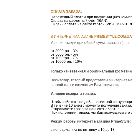
ОПЛАТА ЗАКАЗА:
Наложенный платеж при получении (без комисс
Оплата на расчетный счет (IBAN);
Онлайн оплата на сайте картой (VISA, MASTE
В ИНТЕРНЕТ-МАГАЗИНЕ
РRIMESTYLE.COM.UA
Условия скидки при общей сумме заказов ( при 
от 3000грн. - 3%
от 5000грн. - 5%
от 7000грн. - 7%
от 10000грн. - 10%
Только качетвенная и оригинальная косметик
Весь товар, который представлен в интернет ма
за свой счет и возместим Вам стоимость.
Условия возврата товара:
Чтобы избежать не добросовестной конкуренци
В течение 10 дней с момента получения заказа
Отправляете товар за наш счет обратно.
При получении товара, мы Вам возмещаем его 
Режим работы интернет магазина PrimeStyle:
с понедельника по пятницу с 10 до 18.