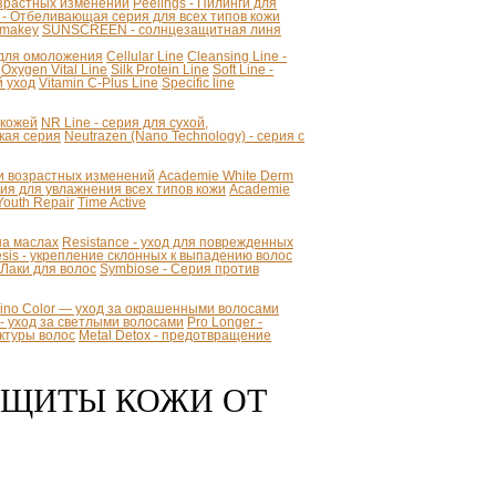
озрастных изменений
Peelings - Пилинги для
 - Отбеливающая серия для всех типов кожи
makey
SUNSCREEN - солнцезащитная линя
я для омоложения
Cellular Line
Cleansing Line -
Oxygen Vital Line
Silk Protein Line
Soft Line -
й уход
Vitamin C-Plus Line
Specific line
 кожей
NR Line - серия для сухой,
кая серия
Neutrazen (Nano Technology) - серия с
ии возрастных изменений
Academie White Derm
 для увлажнения всех типов кожи
Academie
Youth Repair
Time Active
 на маслах
Resistance - уход для поврежденных
sis - укрепление склонных к выпадению волос
- Лаки для волос
Symbiose - Серия против
mino Color — уход за окрашенными волосами
r - уход за светлыми волосами
Pro Longer -
уктуры волос
Metal Detox - предотвращение
АЩИТЫ КОЖИ ОТ