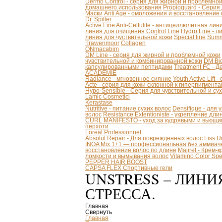
Dermo Control - серия для жирной и проблемно
домашнего использования
Propioguard - Серия
Маски
Anti Age - омоложения и восстановление
Dr. Spiller
Active Line
Anti-Cellulite - антицеллюлитная лин
линия для очищения
Control Line
Hydro Line - л
линия для чуствительной кожи
Special line
Summ
Trawenmoor
Collagen
ONmacabim
DM Line - серия для жирной и проблемной кожи
чувствительной и комбинированной кожи
DM Bio
капсулированными пептидами
Treatment FC - 
ACADEMIE
Radiance - мгновенное сияние
Youth Active Lift
Acte - серия для кожи склонной к гиперпигмент
Hypo-Sensible - Серия для чувствительной и су
Lamic Cosmetici
Kerastase
Nutritive - питание сухих волос
Densifique - для
волос
Resistance Extentioniste - укрепление дл
CURL MANIFESTO - уход за кудрявыми и вьющи
перхоти
Loreal Professionnel
Absolut Repair - Для поврежденных волос
Liss 
INOA Mix 1+1 — профессиональная без аммиачн
восстановление волос по длине
Majirel - Крем-
ломкости и вымывания волос
Vitamino Color S
PEPPER HAIR BOOST
CAPSA FLEX Спортивные гели
UNSTRESS – ЛИН
СТРЕССА.
Главная
Свернуть
Главная