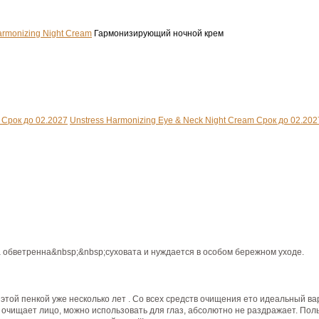
armonizing Night Cream
Гармонизирующий ночной крем
Unstress Harmonizing Eye & Neck Night Cream Срок до 02.202
а обветренна&nbsp;&nbsp;суховата и нуждается в особом бережном уходе.
ой пенкой уже несколько лет . Со всех средств очищения ето идеальный вар
 очищает лицо, можно использовать для глаз, абсолютно не раздражает. Пол