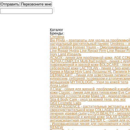
Каталог
Бренды:
Christina
Bio Phyto – препараты для ухода за проблемно
натуральный растительный пилинг.
Unstress – 
глаз Christina
Forever Young – Омолаживающая л
Line Repair Hydra
Line Repair Firm
Line Repair Fi
Holy Land Израиль
ACNOX - линия для проблемной кожи.
AGE CONT
ALPHA COMPLEX Multi-fruit system - линия с AH
поврежденной и зрелой кожи
BOLDCARE - лини
себорейной кожи
LACTOLAN - линия с био-ком
Крема и Маски Holy Land
Лосьоны HL
Пилинги 
DERMALIGHT - Линия для осветления пигментн
куперозом, себореей, псориазом и атопически
женьшенем
MYTHOLOGIC - Уход за кожей тела
Anna Lotan
A Clear - серия для жирной, проблемной и ком
кожи
Classic - линия для всех типов кожи
Eye Co
склонной к сухости кожи
Make Up - декоративна
Spa & Body Care - уход за кожей тела, рук, ног
GIGI Cosmetic Labs
AROMA ESSENCE - растительные экстракты и м
сверхчувствительной кожи
COLLAGEN ELASTIN - 
лечения угревой сыпи
LOTUS BEAUTY - гипоалл
комбинированной и жирной кожи
SOLAR ENERGY
антиоксидантная серия
ESTER C - серия для о
- Инновационная линия для омоложения и лифт
RENEW