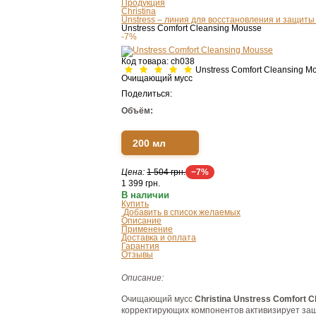
Продукция
Christina
Unstress – линия для восстановления и защиты 
Unstress Comfort Cleansing Mousse
-7%
Код товара:
ch038
Unstress Comfort Cleansing M
Очищающий мусс
Поделиться:
Объём:
200 мл
Цена:
1 504 грн.
−7%
1 399
грн.
В наличии
Купить
Добавить в список желаемых
Описание
Применение
Доставка и оплата
Гарантия
Отзывы
Описание:
Очищающий мусс
Christina Unstress Comfort 
корректирующих компонентов активизирует защ