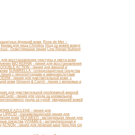
 защитных функций кожи.
Rose de Mer –
Крема для лица Christina
Уход за кожей вокруг
strious - Осветляющая линия
Line Repair Nutrient
для восстановления текстуры и цвета кожи
мужчин
BIO REPAIR - линия для восстановления
DOUBLE ACTION - линия для жирной и
 кожи
SUNBRELLA - солнцезащитные средства
 линия с липопептидами и аминокислотами
ERM - линия для чувствительной кожи, с
щей кожи
Ginseng & Carrot - линия с морковью и
серия для чувствительной проблемной жирной
uid Gold - линия для ухода за нормальной,
 интенсивного ухода за сухой, увядающей кожей
OMILE AZULENE - линия для
ты
LIPACID - парамедицинская линия для
ления кожи
SEA WEED - матирующая линия для
ные средства
VITAMIN E - антикуперозная и
и
ACNON - линия для лечения акне
New Age G4