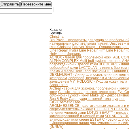
Каталог
Бренды:
Christina
Bio Phyto – препараты для ухода за проблемно
натуральный растительный пилинг.
Unstress – 
глаз Christina
Forever Young – Омолаживающая л
Line Repair Hydra
Line Repair Firm
Line Repair Fi
Holy Land Израиль
ACNOX - линия для проблемной кожи.
AGE CONT
ALPHA COMPLEX Multi-fruit system - линия с AH
поврежденной и зрелой кожи
BOLDCARE - лини
себорейной кожи
LACTOLAN - линия с био-ком
Крема и Маски Holy Land
Лосьоны HL
Пилинги 
DERMALIGHT - Линия для осветления пигментн
куперозом, себореей, псориазом и атопически
женьшенем
MYTHOLOGIC - Уход за кожей тела
Anna Lotan
A Clear - серия для жирной, проблемной и ком
кожи
Classic - линия для всех типов кожи
Eye Co
склонной к сухости кожи
Make Up - декоративна
Spa & Body Care - уход за кожей тела, рук, ног
GIGI Cosmetic Labs
AROMA ESSENCE - растительные экстракты и м
сверхчувствительной кожи
COLLAGEN ELASTIN - 
лечения угревой сыпи
LOTUS BEAUTY - гипоалл
комбинированной и жирной кожи
SOLAR ENERGY
антиоксидантная серия
ESTER C - серия для о
- Инновационная линия для омоложения и лифт
RENEW