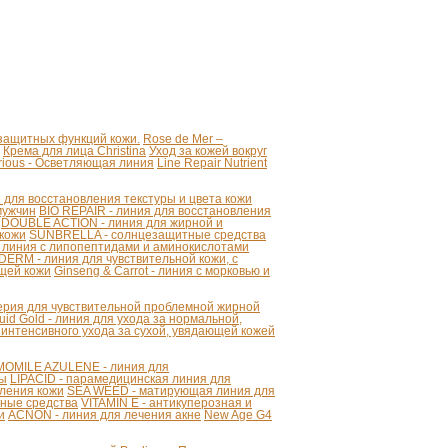
 защитных функций кожи.
Rose de Mer –
Крема для лица Christina
Уход за кожей вокруг
strious - Осветляющая линия
Line Repair Nutrient
для восстановления текстуры и цвета кожи
мужчин
BIO REPAIR - линия для восстановления
DOUBLE ACTION - линия для жирной и
 кожи
SUNBRELLA - солнцезащитные средства
 линия с липопептидами и аминокислотами
ERM - линия для чувствительной кожи, с
щей кожи
Ginseng & Carrot - линия с морковью и
серия для чувствительной проблемной жирной
uid Gold - линия для ухода за нормальной,
 интенсивного ухода за сухой, увядающей кожей
OMILE AZULENE - линия для
ты
LIPACID - парамедицинская линия для
ления кожи
SEA WEED - матирующая линия для
ные средства
VITAMIN E - антикуперозная и
и
ACNON - линия для лечения акне
New Age G4