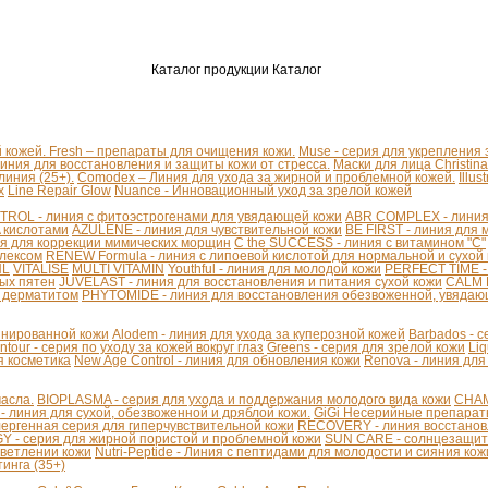
Каталог продукции
Каталог
й кожей.
Fresh – препараты для очищения кожи.
Muse - серия для укрепления
линия для восстановления и защиты кожи от стресса.
Маски для лица Christina
иния (25+).
Comodex – Линия для ухода за жирной и проблемной кожей.
Illu
x
Line Repair Glow
Nuance - Инновационный уход за зрелой кожей
ROL - линия с фитоэстрогенами для увядающей кожи
ABR COMPLEX - линия 
A кислотами
AZULENE - линия для чувствительной кожи
BE FIRST - линия для 
я для коррекции мимических морщин
C the SUCCESS - линия с витамином "С"
плексом
RENEW Formula - линия с липоевой кислотой для нормальной и сухой
HL
VITALISE
MULTI VITAMIN
Youthful - линия для молодой кожи
PERFECT TIME -
ых пятен
JUVELAST - линия для восстановления и питания сухой кожи
CALM D
м дерматитом
PHYTOMIDE - линия для восстановления обезвоженной, увядаю
бинированной кожи
Alodem - линия для ухода за куперозной кожей
Barbados - 
ntour - серия по уходу за кожей вокруг глаз
Greens - серия для зрелой кожи
Liq
я косметика
New Age Control - линия для обновления кожи
Renova - линия для
асла.
BIOPLASMA - серия для ухода и поддержания молодого вида кожи
CHAM
линия для сухой, обезвоженной и дряблой кожи.
GiGi Несерийные препара
ергенная серия для гиперчувствительной кожи
RECOVERY - линия восстанов
 - серия для жирной пористой и проблемной кожи
SUN CARE - солнцезащит
светлении кожи
Nutri-Peptide - Линия с пептидами для молодости и сияния кож
инга (35+)