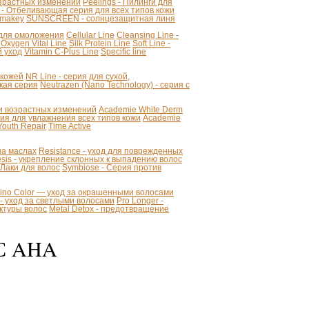
озрастных изменений
Peelings - Пилинги для
 - Отбеливающая серия для всех типов кожи
makey
SUNSCREEN - солнцезащитная линя
я для омоложения
Cellular Line
Cleansing Line -
Oxygen Vital Line
Silk Protein Line
Soft Line -
й уход
Vitamin C-Plus Line
Specific line
 кожей
NR Line - серия для сухой,
кая серия
Neutrazen (Nano Technology) - серия с
ии возрастных изменений
Academie White Derm
 для увлажнения всех типов кожи
Academie
Youth Repair
Time Active
 на маслах
Resistance - уход для поврежденных
sis - укрепление склонных к выпадению волос
- Лаки для волос
Symbiose - Серия против
mino Color — уход за окрашенными волосами
r - уход за светлыми волосами
Pro Longer -
уктуры волос
Metal Detox - предотвращение
С AHA