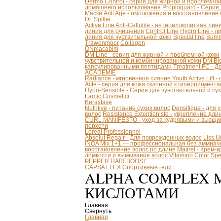
Dermo Control - серия для жирной и проблемно
домашнего использования
Propioguard - Серия
Маски
Anti Age - омоложения и восстановление
Dr. Spiller
Active Line
Anti-Cellulite - антицеллюлитная лин
линия для очищения
Control Line
Hydro Line - л
линия для чуствительной кожи
Special line
Summ
Trawenmoor
Collagen
ONmacabim
DM Line - серия для жирной и проблемной кожи
чувствительной и комбинированной кожи
DM Bio
капсулированными пептидами
Treatment FC - 
ACADEMIE
Radiance - мгновенное сияние
Youth Active Lift
Acte - серия для кожи склонной к гиперпигмент
Hypo-Sensible - Серия для чувствительной и су
Lamic Cosmetici
Kerastase
Nutritive - питание сухих волос
Densifique - для
волос
Resistance Extentioniste - укрепление дл
CURL MANIFESTO - уход за кудрявыми и вьющи
перхоти
Loreal Professionnel
Absolut Repair - Для поврежденных волос
Liss 
INOA Mix 1+1 — профессиональная без аммиачн
восстановление волос по длине
Majirel - Крем-
ломкости и вымывания волос
Vitamino Color S
PEPPER HAIR BOOST
CAPSA FLEX Спортивные гели
ALPHA COMPLEX M
КИСЛОТАМИ
Главная
Свернуть
Главная