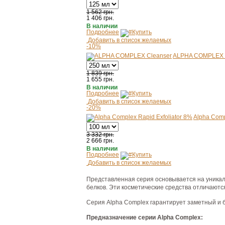
1 562 грн.
1 406
грн.
В наличии
Подробнее
Купить
Добавить в список желаемых
-10%
ALPHA COMPLEX 
1 839 грн.
1 655
грн.
В наличии
Подробнее
Купить
Добавить в список желаемых
-20%
Alpha Comp
3 332 грн.
2 666
грн.
В наличии
Подробнее
Купить
Добавить в список желаемых
Представленная серия основывается на уника
белков. Эти косметические средства отличаютс
Серия Alpha Complex гарантирует заметный и б
Предназначение серии Alpha Complex: