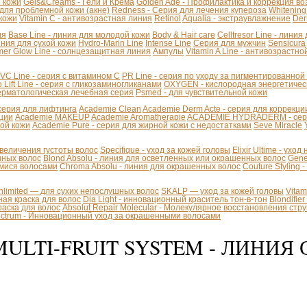
й кожи
Gels&Creams - Гели и Крема
Golden Age - Профилактика и коррекция в
 для проблемной кожи (акне)
Redness - Серия для лечения купероза
Whitening
 кожи
Vitamin C - антивозрастная линия
Retinol
Aqualia - экстраувлажнение
Der
ия
Base Line - линия для молодой кожи
Body & Hair care
Celltresor Line - лини
иния для сухой кожи
Hydro-Marin Line
Intense Line
Серия для мужчин
Sensicura
er Glow Line - солнцезащитная линия
Ампулы
Vitamin A Line - антивозрастно
VC Line - серия с витамином С
PR Line - серия по уходу за пигментированной
 Lift Line - cерия с гликозаминогликанами
OXYGEN - кислородная энергетичес
Дерматологическая лечебная серия
Psmed - для чувствительной кожи
 - серия для лифтинга
Academie Clean
Academie Derm Acte - серия для коррекц
ации
Academie MAKEUP
Academie Aromatherapie
ACADEMIE HYDRADERM - серия
хой кожи
Academie Pure - серия для жирной кожи с недостатками
Seve Miracle
 увеличения густоты волос
Specifique - уход за кожей головы
Elixir Ultime - уход
инных волос
Blond Absolu - линия для осветленных или окрашенных волос
Gene
мися волосами
Chroma Absolu - линия для окрашенных волос
Couture Styling 
Unlimited — для сухих непослушных волос
SKALP — уход за кожей головы
Vita
ая краска для волос
Dia Light - инновационный краситель тон-в-тон
Blondifie
краска для волос
Absolut Repair Molecular - Молекулярное восстановления стр
pectrum - Инновационный уход за окрашенными волосами
ULTI-FRUIT SYSTEM - ЛИНИЯ 