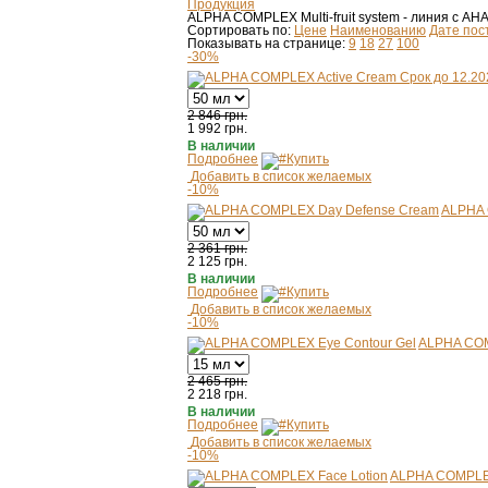
Продукция
ALPHA COMPLEX Multi-fruit system - линия с AH
Сортировать по:
Цене
Наименованию
Дате пос
Показывать на странице:
9
18
27
100
-30%
2 846 грн.
1 992
грн.
В наличии
Подробнее
Купить
Добавить в список желаемых
-10%
ALPHA 
2 361 грн.
2 125
грн.
В наличии
Подробнее
Купить
Добавить в список желаемых
-10%
ALPHA COM
2 465 грн.
2 218
грн.
В наличии
Подробнее
Купить
Добавить в список желаемых
-10%
ALPHA COMPLEX