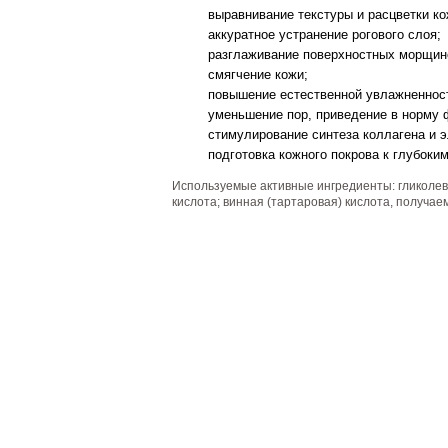
выравнивание текстуры и расцветки ко
аккуратное устранение рогового слоя;
разглаживание поверхностных морщин
смягчение кожи;
повышение естественной увлажненност
уменьшение пор, приведение в норму 
стимулирование синтеза коллагена и э
подготовка кожного покрова к глубоки
Используемые активные ингредиенты: гликолева
кислота; винная (тартаровая) кислота, получае