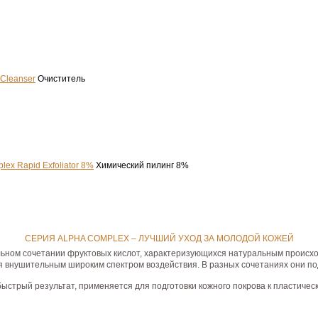
Cleanser
Очиститель
lex Rapid Exfoliator 8%
Химический пилинг 8%
СЕРИЯ ALPHA COMPLEX – ЛУЧШИЙ УХОД ЗА МОЛОДОЙ КОЖЕЙ
льном сочетании фруктовых кислот, характеризующихся натуральным происх
я внушительным широким спектром воздействия. В разных сочетаниях они по
ыстрый результат, применяется для подготовки кожного покрова к пластичес