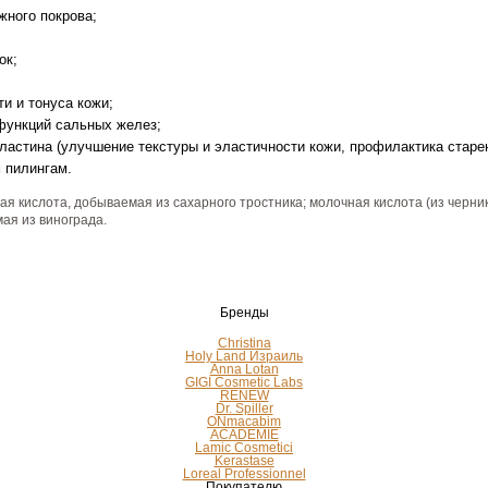
жного покрова;
ок;
и и тонуса кожи;
функций сальных желез;
ластина (улучшение текстуры и эластичности кожи, профилактика старен
м пилингам.
я кислота, добываемая из сахарного тростника; молочная кислота (из черник
мая из винограда.
Бренды
Christina
Holy Land Израиль
Anna Lotan
GIGI Cosmetic Labs
RENEW
Dr. Spiller
ONmacabim
ACADEMIE
Lamic Cosmetici
Kerastase
Loreal Professionnel
Покупателю