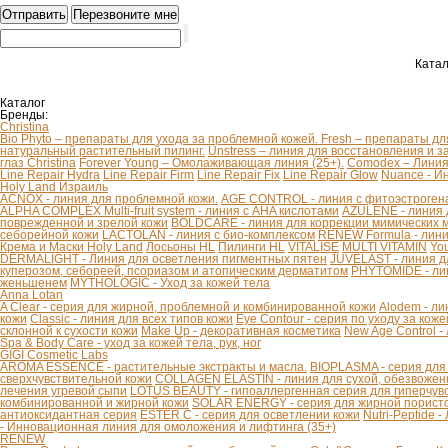
Катал
Каталог
Бренды:
Christina
Bio Phyto – препараты для ухода за проблемной кожей.
Fresh – препараты дл
натуральный растительный пилинг.
Unstress – линия для восстановления и з
глаз Christina
Forever Young – Омолаживающая линия (25+).
Comodex – Линия 
Line Repair Hydra
Line Repair Firm
Line Repair Fix
Line Repair Glow
Nuance - И
Holy Land Израиль
ACNOX - линия для проблемной кожи.
AGE CONTROL - линия с фитоэстроген
ALPHA COMPLEX Multi-fruit system - линия с AHA кислотами
AZULENE - линия 
поврежденной и зрелой кожи
BOLDCARE - линия для коррекции мимических
себорейной кожи
LACTOLAN - линия с био-комплексом
RENEW Formula - лини
Крема и Маски Holy Land
Лосьоны HL
Пилинги HL
VITALISE
MULTI VITAMIN
You
DERMALIGHT - Линия для осветления пигментных пятен
JUVELAST - линия д
куперозом, себореей, псориазом и атопическим дерматитом
PHYTOMIDE - ли
женьшенем
MYTHOLOGIC - Уход за кожей тела
Anna Lotan
A Clear - серия для жирной, проблемной и комбинированной кожи
Alodem - ли
кожи
Classic - линия для всех типов кожи
Eye Contour - серия по уходу за коже
склонной к сухости кожи
Make Up - декоративная косметика
New Age Control -
Spa & Body Care - уход за кожей тела, рук, ног
GIGI Cosmetic Labs
AROMA ESSENCE - растительные экстракты и масла.
BIOPLASMA - серия для
сверхчувствительной кожи
COLLAGEN ELASTIN - линия для сухой, обезвоженн
лечения угревой сыпи
LOTUS BEAUTY - гипоаллергенная серия для гиперчув
комбинированной и жирной кожи
SOLAR ENERGY - серия для жирной пористо
антиоксидантная серия
ESTER C - серия для осветлении кожи
Nutri-Peptide 
- Инновационная линия для омоложения и лифтинга (35+)
RENEW