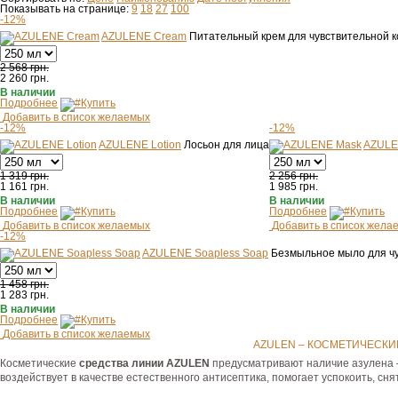
Показывать на странице:
9
18
27
100
-12%
AZULENE Cream
Питательный крем для чувствительной 
2 568 грн.
2 260
грн.
В наличии
Подробнее
Купить
Добавить в список желаемых
-12%
-12%
AZULENE Lotion
Лосьон для лица
AZULE
1 319 грн.
2 256 грн.
1 161
грн.
1 985
грн.
В наличии
В наличии
Подробнее
Купить
Подробнее
Купить
Добавить в список желаемых
Добавить в список жела
-12%
AZULENE Soapless Soap
Безмыльное мыло для чу
1 458 грн.
1 283
грн.
В наличии
Подробнее
Купить
Добавить в список желаемых
AZULEN – КОСМЕТИЧЕСКИ
Косметические
средства линии AZULEN
предусматривают наличие азулена –
воздействует в качестве естественного антисептика, помогает успокоить, с