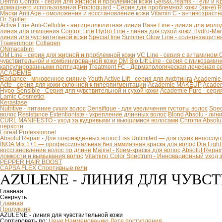
Dermo Control - серия для жирной и проблемной кожи
Gels&Creams - Гели и К
домашнего использования
Propioguard - Серия для проблемной кожи (акне)
R
Маски
Anti Age - омоложения и восстановление кожи
Vitamin C - антивозраст
Dr. Spiller
Active Line
Anti-Cellulite - антицеллюлитная линия
Base Line - линия для моло
линия для очищения
Control Line
Hydro Line - линия для сухой кожи
Hydro-Mar
линия для чуствительной кожи
Special line
Summer Glow Line - солнцезащитн
Trawenmoor
Collagen
ONmacabim
DM Line - серия для жирной и проблемной кожи
VC Line - серия с витамином 
чувствительной и комбинированной кожи
DM Bio Lift Line - cерия с гликозам
капсулированными пептидами
Treatment FC - Дерматологическая лечебная с
ACADEMIE
Radiance - мгновенное сияние
Youth Active Lift - серия для лифтинга
Academie
Acte - серия для кожи склонной к гиперпигментации
Academie MAKEUP
Academ
Hypo-Sensible - Серия для чувствительной и сухой кожи
Academie Pure - сери
Lamic Cosmetici
Kerastase
Nutritive - питание сухих волос
Densifique - для увеличения густоты волос
Spec
волос
Resistance Extentioniste - укрепление длинных волос
Blond Absolu - ли
CURL MANIFESTO - уход за кудрявыми и вьющимися волосами
Chroma Absolu
перхоти
Loreal Professionnel
Absolut Repair - Для поврежденных волос
Liss Unlimited — для сухих непослу
INOA Mix 1+1 — профессиональная без аммиачная краска для волос
Dia Ligh
восстановление волос по длине
Majirel - Крем-краска для волос
Absolut Repai
ломкости и вымывания волос
Vitamino Color Spectrum - Инновационный уход
PEPPER HAIR BOOST
CAPSA FLEX Спортивные гели
AZULENE - ЛИНИЯ ДЛЯ ЧУВС
Главная
Свернуть
Главная
Продукция
AZULENE - линия для чувствительной кожи
Сортировать по:
Цене
Наименованию
Дате поступления