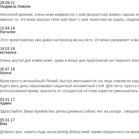
28.09.21
Людмила Хижняк
Неплохой кремчик, очень коже комфортно с ним (возрастная комби), однако н
именно то, что кожа хорошо себя чувствует с ним, приятная на ощупь, гладен
15.04.19
Наталия
Этот крем покупаю уже давно на период весна-лето. Отлично увлажняет и ма
18.03.19
катерина
Очень крутой для комби кожи - даже в конце дня практически нет жирного бле
30.07.18
Ирина
Крем просто волшебный! Лёгкий, быстро впитывается, на лице совсем не ощу
будто весь день образовывал защитный незаметный слой. Для лета- просто за
использования крема, краснота от сосудистой сеточки заметно уменьшилась
05.01.17
Админ
Здраствуйте, Вика! Кремов био репеа дневных сейчас нет на складе , ожида
05.01.17
Віка
Доброго дня, скажіть будь-ласка,&nbsp;&nbsp;який термін придатності на крем 