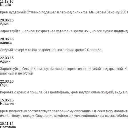
11.12.16
Natalia
Крем чудесный! Отлично подешел в период пилингов. Мы берем баночку 250 
29.06.16
Админ
Здраствуйте, Лариса! Возрастная категория крема 35+, но все сугубо индиви
28.06.16
лариса
Добрый вечер! А какая возрастная категория крема? Спасибо.
22.03.16
Админ
Здраствуйте, Ольга! Крем внутри закрыт герметично пломбой под крышкой. Кор
плотный и не густой
22.03.16
Olga
Коробка с кремом пришла без целлофана, крем внутри очень жидкий, видна п
15.05.15
Наталия
Крем полностью соответствует заявленному описанию. От себя могу добавить
очень тёплую погоду. Ощущение комфорта и увлажнённости на высоком&nbsp
30.11.14
Светлана