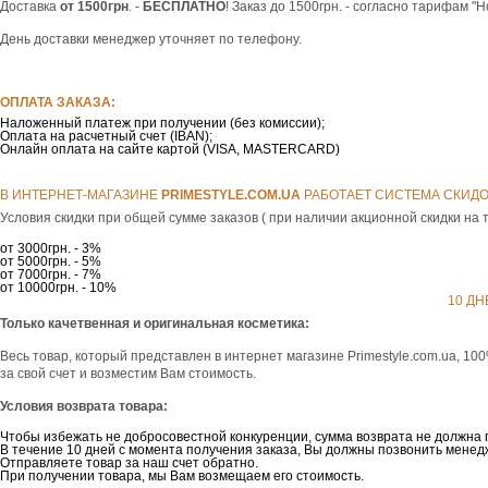
Доставка
от 1500грн
. -
БЕСПЛАТНО
! Заказ до 1500грн. - согласно тарифам "
День доставки менеджер уточняет по телефону.
ОПЛАТА ЗАКАЗА:
Наложенный платеж при получении (без комиссии);
Оплата на расчетный счет (IBAN);
Онлайн оплата на сайте картой (VISA, MASTERCARD)
В ИНТЕРНЕТ-МАГАЗИНЕ
РRIMESTYLE.COM.UA
РАБОТАЕТ СИСТЕМА СКИДО
Условия скидки при общей сумме заказов ( при наличии акционной скидки на т
от 3000грн. - 3%
от 5000грн. - 5%
от 7000грн. - 7%
от 10000грн. - 10%
10 ДН
Только качетвенная и оригинальная косметика:
Весь товар, который представлен в интернет магазине Рrimestyle.com.ua, 10
за свой счет и возместим Вам стоимость.
Условия возврата товара:
Чтобы избежать не добросовестной конкуренции, сумма возврата не должна 
В течение 10 дней с момента получения заказа, Вы должны позвонить менедж
Отправляете товар за наш счет обратно.
При получении товара, мы Вам возмещаем его стоимость.