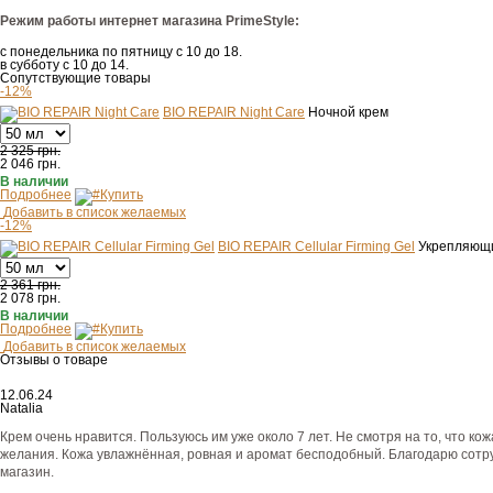
Режим работы интернет магазина PrimeStyle:
с понедельника по пятницу с 10 до 18.
в субботу с 10 до 14.
Сопутствующие товары
-12%
BIO REPAIR Night Care
Ночной крем
2 325 грн.
2 046
грн.
В наличии
Подробнее
Купить
Добавить в список желаемых
-12%
BIO REPAIR Cellular Firming Gel
Укрепляющи
2 361 грн.
2 078
грн.
В наличии
Подробнее
Купить
Добавить в список желаемых
Отзывы о товаре
12.06.24
Natalia
Крем очень нравится. Пользуюсь им уже около 7 лет. Не смотря на то, что к
желания. Кожа увлажнённая, ровная и аромат бесподобный. Благодарю сотруд
магазин.