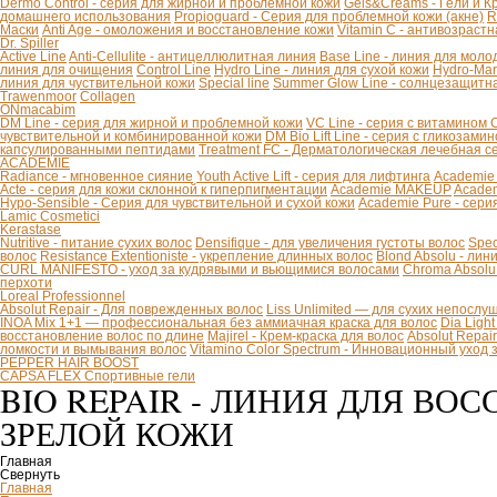
Dermo Control - серия для жирной и проблемной кожи
Gels&Creams - Гели и К
домашнего использования
Propioguard - Серия для проблемной кожи (акне)
R
Маски
Anti Age - омоложения и восстановление кожи
Vitamin C - антивозраст
Dr. Spiller
Active Line
Anti-Cellulite - антицеллюлитная линия
Base Line - линия для моло
линия для очищения
Control Line
Hydro Line - линия для сухой кожи
Hydro-Mar
линия для чуствительной кожи
Special line
Summer Glow Line - солнцезащитн
Trawenmoor
Collagen
ONmacabim
DM Line - серия для жирной и проблемной кожи
VC Line - серия с витамином 
чувствительной и комбинированной кожи
DM Bio Lift Line - cерия с гликозам
капсулированными пептидами
Treatment FC - Дерматологическая лечебная с
ACADEMIE
Radiance - мгновенное сияние
Youth Active Lift - серия для лифтинга
Academie
Acte - серия для кожи склонной к гиперпигментации
Academie MAKEUP
Academ
Hypo-Sensible - Серия для чувствительной и сухой кожи
Academie Pure - сери
Lamic Cosmetici
Kerastase
Nutritive - питание сухих волос
Densifique - для увеличения густоты волос
Spec
волос
Resistance Extentioniste - укрепление длинных волос
Blond Absolu - ли
CURL MANIFESTO - уход за кудрявыми и вьющимися волосами
Chroma Absolu
перхоти
Loreal Professionnel
Absolut Repair - Для поврежденных волос
Liss Unlimited — для сухих непослу
INOA Mix 1+1 — профессиональная без аммиачная краска для волос
Dia Ligh
восстановление волос по длине
Majirel - Крем-краска для волос
Absolut Repai
ломкости и вымывания волос
Vitamino Color Spectrum - Инновационный уход
PEPPER HAIR BOOST
CAPSA FLEX Спортивные гели
BIO REPAIR - ЛИНИЯ ДЛЯ В
ЗРЕЛОЙ КОЖИ
Главная
Свернуть
Главная