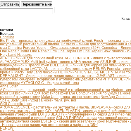
Катал
Каталог
Бренды:
Christina
Bio Phyto – препараты для ухода за проблемной кожей.
Fresh – препараты дл
натуральный растительный пилинг.
Unstress – линия для восстановления и з
глаз Christina
Forever Young – Омолаживающая линия (25+).
Comodex – Линия 
Line Repair Hydra
Line Repair Firm
Line Repair Fix
Line Repair Glow
Nuance - И
Holy Land Израиль
ACNOX - линия для проблемной кожи.
AGE CONTROL - линия с фитоэстроген
ALPHA COMPLEX Multi-fruit system - линия с AHA кислотами
AZULENE - линия 
поврежденной и зрелой кожи
BOLDCARE - линия для коррекции мимических
себорейной кожи
LACTOLAN - линия с био-комплексом
RENEW Formula - лини
Крема и Маски Holy Land
Лосьоны HL
Пилинги HL
VITALISE
MULTI VITAMIN
You
DERMALIGHT - Линия для осветления пигментных пятен
JUVELAST - линия д
куперозом, себореей, псориазом и атопическим дерматитом
PHYTOMIDE - ли
женьшенем
MYTHOLOGIC - Уход за кожей тела
Anna Lotan
A Clear - серия для жирной, проблемной и комбинированной кожи
Alodem - ли
кожи
Classic - линия для всех типов кожи
Eye Contour - серия по уходу за коже
склонной к сухости кожи
Make Up - декоративная косметика
New Age Control -
Spa & Body Care - уход за кожей тела, рук, ног
GIGI Cosmetic Labs
AROMA ESSENCE - растительные экстракты и масла.
BIOPLASMA - серия для
сверхчувствительной кожи
COLLAGEN ELASTIN - линия для сухой, обезвоженн
лечения угревой сыпи
LOTUS BEAUTY - гипоаллергенная серия для гиперчув
комбинированной и жирной кожи
SOLAR ENERGY - серия для жирной пористо
антиоксидантная серия
ESTER C - серия для осветлении кожи
Nutri-Peptide 
- Инновационная линия для омоложения и лифтинга (35+)
RENEW