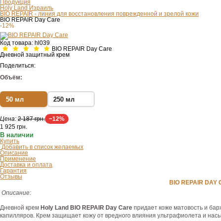
Продукция
Holy Land Израиль
BIO REPAIR - линия для восстановления поврежденной и зрелой кожи
BIO REPAIR Day Care
-12%
Код товара:
hl039
BIO REPAIR Day Care
Дневной защитный крем
Поделиться:
Объём:
50 мл
250 мл
Цена:
2 187 грн.
−12%
1 925
грн.
В наличии
Купить
Добавить в список желаемых
Описание
Применение
Доставка и оплата
Гарантия
Отзывы
BIO REPAIR DA
Описание:
Дневной крем
Holy Land BIO REPAIR Day Care
придает коже матовость и бар
капилляров. Крем защищает кожу от вредного влияния ультрафиолета и насы