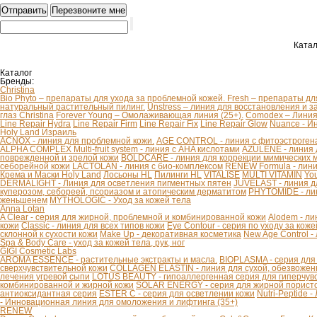
Катал
Каталог
Бренды:
Christina
Bio Phyto – препараты для ухода за проблемной кожей.
Fresh – препараты дл
натуральный растительный пилинг.
Unstress – линия для восстановления и з
глаз Christina
Forever Young – Омолаживающая линия (25+).
Comodex – Линия 
Line Repair Hydra
Line Repair Firm
Line Repair Fix
Line Repair Glow
Nuance - И
Holy Land Израиль
ACNOX - линия для проблемной кожи.
AGE CONTROL - линия с фитоэстроген
ALPHA COMPLEX Multi-fruit system - линия с AHA кислотами
AZULENE - линия 
поврежденной и зрелой кожи
BOLDCARE - линия для коррекции мимических
себорейной кожи
LACTOLAN - линия с био-комплексом
RENEW Formula - лини
Крема и Маски Holy Land
Лосьоны HL
Пилинги HL
VITALISE
MULTI VITAMIN
You
DERMALIGHT - Линия для осветления пигментных пятен
JUVELAST - линия д
куперозом, себореей, псориазом и атопическим дерматитом
PHYTOMIDE - ли
женьшенем
MYTHOLOGIC - Уход за кожей тела
Anna Lotan
A Clear - серия для жирной, проблемной и комбинированной кожи
Alodem - ли
кожи
Classic - линия для всех типов кожи
Eye Contour - серия по уходу за коже
склонной к сухости кожи
Make Up - декоративная косметика
New Age Control -
Spa & Body Care - уход за кожей тела, рук, ног
GIGI Cosmetic Labs
AROMA ESSENCE - растительные экстракты и масла.
BIOPLASMA - серия для
сверхчувствительной кожи
COLLAGEN ELASTIN - линия для сухой, обезвоженн
лечения угревой сыпи
LOTUS BEAUTY - гипоаллергенная серия для гиперчув
комбинированной и жирной кожи
SOLAR ENERGY - серия для жирной пористо
антиоксидантная серия
ESTER C - серия для осветлении кожи
Nutri-Peptide 
- Инновационная линия для омоложения и лифтинга (35+)
RENEW