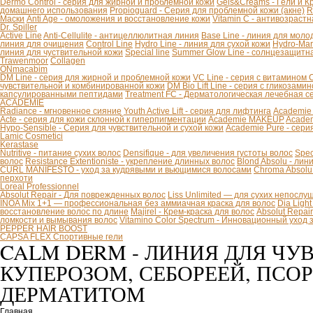
Dermo Control - серия для жирной и проблемной кожи
Gels&Creams - Гели и К
домашнего использования
Propioguard - Серия для проблемной кожи (акне)
R
Маски
Anti Age - омоложения и восстановление кожи
Vitamin C - антивозраст
Dr. Spiller
Active Line
Anti-Cellulite - антицеллюлитная линия
Base Line - линия для моло
линия для очищения
Control Line
Hydro Line - линия для сухой кожи
Hydro-Mar
линия для чуствительной кожи
Special line
Summer Glow Line - солнцезащитн
Trawenmoor
Collagen
ONmacabim
DM Line - серия для жирной и проблемной кожи
VC Line - серия с витамином 
чувствительной и комбинированной кожи
DM Bio Lift Line - cерия с гликозам
капсулированными пептидами
Treatment FC - Дерматологическая лечебная с
ACADEMIE
Radiance - мгновенное сияние
Youth Active Lift - серия для лифтинга
Academie
Acte - серия для кожи склонной к гиперпигментации
Academie MAKEUP
Academ
Hypo-Sensible - Серия для чувствительной и сухой кожи
Academie Pure - сери
Lamic Cosmetici
Kerastase
Nutritive - питание сухих волос
Densifique - для увеличения густоты волос
Spec
волос
Resistance Extentioniste - укрепление длинных волос
Blond Absolu - ли
CURL MANIFESTO - уход за кудрявыми и вьющимися волосами
Chroma Absolu
перхоти
Loreal Professionnel
Absolut Repair - Для поврежденных волос
Liss Unlimited — для сухих непослу
INOA Mix 1+1 — профессиональная без аммиачная краска для волос
Dia Ligh
восстановление волос по длине
Majirel - Крем-краска для волос
Absolut Repai
ломкости и вымывания волос
Vitamino Color Spectrum - Инновационный уход
PEPPER HAIR BOOST
CAPSA FLEX Спортивные гели
CALM DERM - ЛИНИЯ ДЛЯ ЧУ
КУПЕРОЗОМ, СЕБОРЕЕЙ, ПС
ДЕРМАТИТОМ
Главная