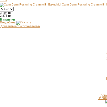
-10%
Calm Derm Restoring Cream with 
3 194 грн.
2 875
грн.
В наличии
Подробнее
Купить
Добавить в список желаемых
Дого
Полит