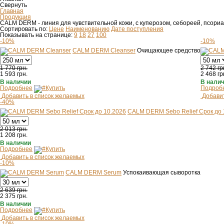
Свернуть
Главная
Продукция
CALM DERM - линия для чувствительной кожи, с куперозом, себореей, псори
Сортировать по:
Цене
Наименованию
Дате поступления
Показывать на странице:
9
18
27
100
-10%
-10%
CALM DERM Cleanser
Очищающее средство
1 770 грн.
2 742 гр
1 593
грн.
2 468
гр
В наличии
В нали
Подробнее
Купить
Подроб
Добавить в список желаемых
Добави
-40%
CALM DERM Sebo Relief Срок до 
2 013 грн.
1 208
грн.
В наличии
Подробнее
Купить
Добавить в список желаемых
-10%
CALM DERM Serum
Успокаивающая сыворотка
2 639 грн.
2 375
грн.
В наличии
Подробнее
Купить
Добавить в список желаемых