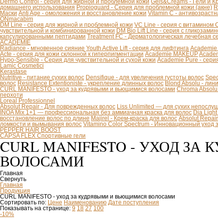
Dermo Control - серия для жирной и проблемной кожи
Gels&Creams - Гели и К
домашнего использования
Propioguard - Серия для проблемной кожи (акне)
R
Маски
Anti Age - омоложения и восстановление кожи
Vitamin C - антивозраст
ONmacabim
DM Line - серия для жирной и проблемной кожи
VC Line - серия с витамином 
чувствительной и комбинированной кожи
DM Bio Lift Line - cерия с гликозам
капсулированными пептидами
Treatment FC - Дерматологическая лечебная с
ACADEMIE
Radiance - мгновенное сияние
Youth Active Lift - серия для лифтинга
Academie
Acte - серия для кожи склонной к гиперпигментации
Academie MAKEUP
Academ
Hypo-Sensible - Серия для чувствительной и сухой кожи
Academie Pure - сери
Lamic Cosmetici
Kerastase
Nutritive - питание сухих волос
Densifique - для увеличения густоты волос
Spec
волос
Resistance Extentioniste - укрепление длинных волос
Blond Absolu - ли
CURL MANIFESTO - уход за кудрявыми и вьющимися волосами
Chroma Absolu
перхоти
Loreal Professionnel
Absolut Repair - Для поврежденных волос
Liss Unlimited — для сухих непослу
INOA Mix 1+1 — профессиональная без аммиачная краска для волос
Dia Ligh
восстановление волос по длине
Majirel - Крем-краска для волос
Absolut Repai
ломкости и вымывания волос
Vitamino Color Spectrum - Инновационный уход
PEPPER HAIR BOOST
CAPSA FLEX Спортивные гели
CURL MANIFESTO - УХОД ЗА
ВОЛОСАМИ
Главная
Свернуть
Главная
Продукция
CURL MANIFESTO - уход за кудрявыми и вьющимися волосами
Сортировать по:
Цене
Наименованию
Дате поступления
Показывать на странице:
9
18
27
100
-10%