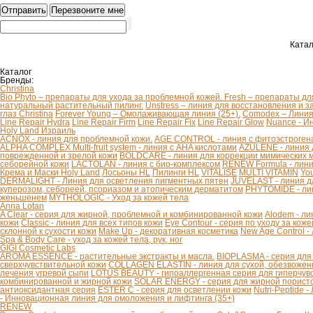
Катал
Каталог
Бренды:
Christina
Bio Phyto – препараты для ухода за проблемной кожей.
Fresh – препараты дл
натуральный растительный пилинг.
Unstress – линия для восстановления и з
глаз Christina
Forever Young – Омолаживающая линия (25+).
Comodex – Линия 
Line Repair Hydra
Line Repair Firm
Line Repair Fix
Line Repair Glow
Nuance - И
Holy Land Израиль
ACNOX - линия для проблемной кожи.
AGE CONTROL - линия с фитоэстроген
ALPHA COMPLEX Multi-fruit system - линия с AHA кислотами
AZULENE - линия 
поврежденной и зрелой кожи
BOLDCARE - линия для коррекции мимических
себорейной кожи
LACTOLAN - линия с био-комплексом
RENEW Formula - лини
Крема и Маски Holy Land
Лосьоны HL
Пилинги HL
VITALISE
MULTI VITAMIN
You
DERMALIGHT - Линия для осветления пигментных пятен
JUVELAST - линия д
куперозом, себореей, псориазом и атопическим дерматитом
PHYTOMIDE - ли
женьшенем
MYTHOLOGIC - Уход за кожей тела
Anna Lotan
A Clear - серия для жирной, проблемной и комбинированной кожи
Alodem - ли
кожи
Classic - линия для всех типов кожи
Eye Contour - серия по уходу за коже
склонной к сухости кожи
Make Up - декоративная косметика
New Age Control -
Spa & Body Care - уход за кожей тела, рук, ног
GIGI Cosmetic Labs
AROMA ESSENCE - растительные экстракты и масла.
BIOPLASMA - серия для
сверхчувствительной кожи
COLLAGEN ELASTIN - линия для сухой, обезвоженн
лечения угревой сыпи
LOTUS BEAUTY - гипоаллергенная серия для гиперчув
комбинированной и жирной кожи
SOLAR ENERGY - серия для жирной пористо
антиоксидантная серия
ESTER C - серия для осветлении кожи
Nutri-Peptide 
- Инновационная линия для омоложения и лифтинга (35+)
RENEW