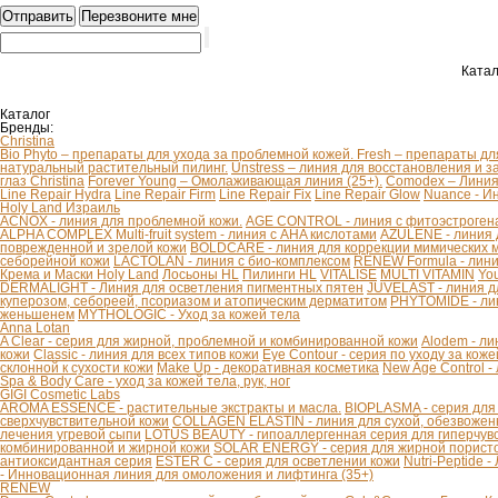
Катал
Каталог
Бренды:
Christina
Bio Phyto – препараты для ухода за проблемной кожей.
Fresh – препараты дл
натуральный растительный пилинг.
Unstress – линия для восстановления и з
глаз Christina
Forever Young – Омолаживающая линия (25+).
Comodex – Линия 
Line Repair Hydra
Line Repair Firm
Line Repair Fix
Line Repair Glow
Nuance - И
Holy Land Израиль
ACNOX - линия для проблемной кожи.
AGE CONTROL - линия с фитоэстроген
ALPHA COMPLEX Multi-fruit system - линия с AHA кислотами
AZULENE - линия 
поврежденной и зрелой кожи
BOLDCARE - линия для коррекции мимических
себорейной кожи
LACTOLAN - линия с био-комплексом
RENEW Formula - лини
Крема и Маски Holy Land
Лосьоны HL
Пилинги HL
VITALISE
MULTI VITAMIN
You
DERMALIGHT - Линия для осветления пигментных пятен
JUVELAST - линия д
куперозом, себореей, псориазом и атопическим дерматитом
PHYTOMIDE - ли
женьшенем
MYTHOLOGIC - Уход за кожей тела
Anna Lotan
A Clear - серия для жирной, проблемной и комбинированной кожи
Alodem - ли
кожи
Classic - линия для всех типов кожи
Eye Contour - серия по уходу за коже
склонной к сухости кожи
Make Up - декоративная косметика
New Age Control -
Spa & Body Care - уход за кожей тела, рук, ног
GIGI Cosmetic Labs
AROMA ESSENCE - растительные экстракты и масла.
BIOPLASMA - серия для
сверхчувствительной кожи
COLLAGEN ELASTIN - линия для сухой, обезвоженн
лечения угревой сыпи
LOTUS BEAUTY - гипоаллергенная серия для гиперчув
комбинированной и жирной кожи
SOLAR ENERGY - серия для жирной пористо
антиоксидантная серия
ESTER C - серия для осветлении кожи
Nutri-Peptide 
- Инновационная линия для омоложения и лифтинга (35+)
RENEW