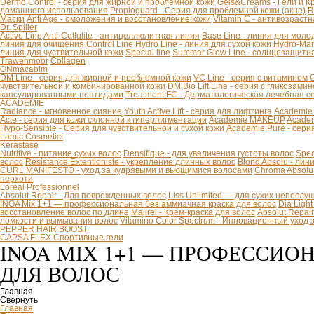
Dermo Control - серия для жирной и проблемной кожи
Gels&Creams - Гели и К
домашнего использования
Propioguard - Серия для проблемной кожи (акне)
R
Маски
Anti Age - омоложения и восстановление кожи
Vitamin C - антивозраст
Dr. Spiller
Active Line
Anti-Cellulite - антицеллюлитная линия
Base Line - линия для моло
линия для очищения
Control Line
Hydro Line - линия для сухой кожи
Hydro-Mar
линия для чуствительной кожи
Special line
Summer Glow Line - солнцезащитн
Trawenmoor
Collagen
ONmacabim
DM Line - серия для жирной и проблемной кожи
VC Line - серия с витамином 
чувствительной и комбинированной кожи
DM Bio Lift Line - cерия с гликозам
капсулированными пептидами
Treatment FC - Дерматологическая лечебная с
ACADEMIE
Radiance - мгновенное сияние
Youth Active Lift - серия для лифтинга
Academie
Acte - серия для кожи склонной к гиперпигментации
Academie MAKEUP
Academ
Hypo-Sensible - Серия для чувствительной и сухой кожи
Academie Pure - сери
Lamic Cosmetici
Kerastase
Nutritive - питание сухих волос
Densifique - для увеличения густоты волос
Spec
волос
Resistance Extentioniste - укрепление длинных волос
Blond Absolu - ли
CURL MANIFESTO - уход за кудрявыми и вьющимися волосами
Chroma Absolu
перхоти
Loreal Professionnel
Absolut Repair - Для поврежденных волос
Liss Unlimited — для сухих непослу
INOA Mix 1+1 — профессиональная без аммиачная краска для волос
Dia Ligh
восстановление волос по длине
Majirel - Крем-краска для волос
Absolut Repai
ломкости и вымывания волос
Vitamino Color Spectrum - Инновационный уход
PEPPER HAIR BOOST
CAPSA FLEX Спортивные гели
INOA MIX 1+1 — ПРОФЕССИО
ДЛЯ ВОЛОС
Главная
Свернуть
Главная