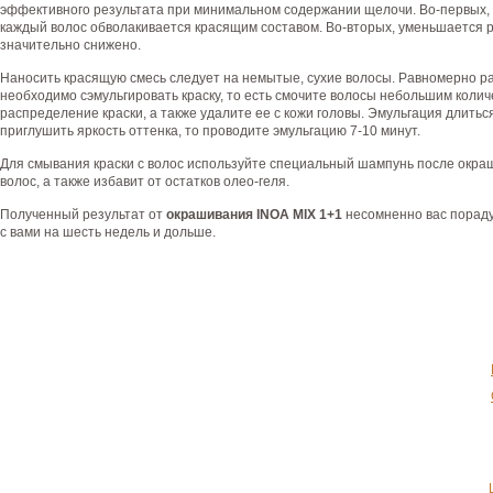
эффективного результата при минимальном содержании щелочи. Во-первых, э
каждый волос обволакивается красящим составом. Во-вторых, уменьшается 
значительно снижено.
Наносить красящую смесь следует на немытые, сухие волосы. Равномерно рас
необходимо сэмульгировать краску, то есть смочите волосы небольшим колич
распределение краски, а также удалите ее с кожи головы. Эмульгация длитьс
приглушить яркость оттенка, то проводите эмульгацию 7-10 минут.
Для смывания краски с волос используйте специальный шампунь после окр
волос, а также избавит от остатков олео-геля.
Полученный результат от
окрашивания INOA MIX 1+1
несомненно вас порадуе
с вами на шесть недель и дольше.