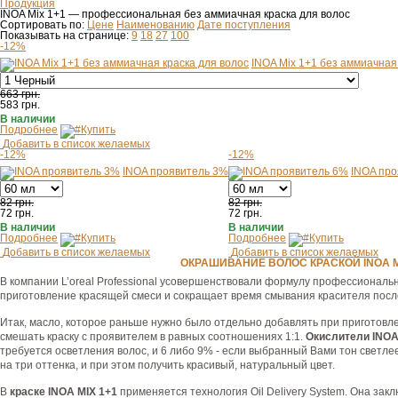
Продукция
INOA Mix 1+1 — профессиональная без аммиачная краска для волос
Сортировать по:
Цене
Наименованию
Дате поступления
Показывать на странице:
9
18
27
100
-12%
INOA Mix 1+1 без аммиачная
663 грн.
583
грн.
В наличии
Подробнее
Купить
Добавить в список желаемых
-12%
-12%
INOA проявитель 3%
INOA про
82 грн.
82 грн.
72
грн.
72
грн.
В наличии
В наличии
Подробнее
Купить
Подробнее
Купить
Добавить в список желаемых
Добавить в список желаемых
ОКРАШИВАНИЕ ВОЛОС КРАСКОЙ INOA M
В компании L’oreal Professional усовершенствовали формулу профессиональ
приготовление красящей смеси и сокращает время смывания красителя посл
Итак, масло, которое раньше нужно было отдельно добавлять при приготовле
смешать краску с проявителем в равных соотношениях 1:1.
Окислители INO
требуется осветления волос, и 6 либо 9% - если выбранный Вами тон светле
на три оттенка, и при этом получить красивый, натуральный цвет.
В
краске INOA MIX 1+1
применяется технология Oil Delivery System. Она за