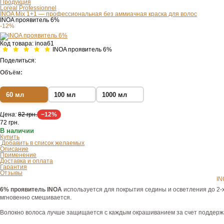
Продукция
Loreal Professionnel
INOA Mix 1+1 — профессиональная без аммиачная краска для волос
INOA проявитель 6%
-12%
Код товара:
inoa61
INOA проявитель 6%
Поделиться:
Объём:
60 мл
100 мл
1000 мл
Цена:
82 грн.
−12%
72
грн.
В наличии
Купить
Добавить в список желаемых
Описание
Применение
Доставка и оплата
Гарантия
Отзывы
IN
6% проявитель INOA
используется для покрытия седины и осветления до 2-х
мгновенно смешивается.
Волокно волоса лучше защищается с каждым окрашиванием за счет поддерж