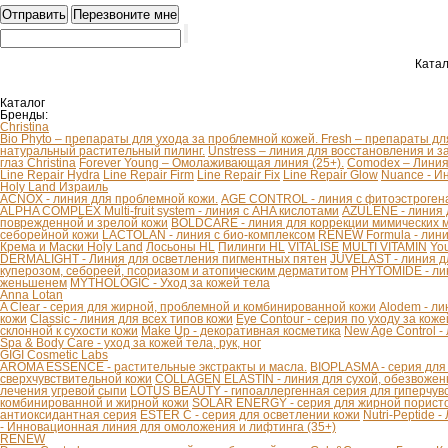
Катал
Каталог
Бренды:
Christina
Bio Phyto – препараты для ухода за проблемной кожей.
Fresh – препараты дл
натуральный растительный пилинг.
Unstress – линия для восстановления и з
глаз Christina
Forever Young – Омолаживающая линия (25+).
Comodex – Линия 
Line Repair Hydra
Line Repair Firm
Line Repair Fix
Line Repair Glow
Nuance - И
Holy Land Израиль
ACNOX - линия для проблемной кожи.
AGE CONTROL - линия с фитоэстроген
ALPHA COMPLEX Multi-fruit system - линия с AHA кислотами
AZULENE - линия 
поврежденной и зрелой кожи
BOLDCARE - линия для коррекции мимических
себорейной кожи
LACTOLAN - линия с био-комплексом
RENEW Formula - лини
Крема и Маски Holy Land
Лосьоны HL
Пилинги HL
VITALISE
MULTI VITAMIN
You
DERMALIGHT - Линия для осветления пигментных пятен
JUVELAST - линия д
куперозом, себореей, псориазом и атопическим дерматитом
PHYTOMIDE - ли
женьшенем
MYTHOLOGIC - Уход за кожей тела
Anna Lotan
A Clear - серия для жирной, проблемной и комбинированной кожи
Alodem - ли
кожи
Classic - линия для всех типов кожи
Eye Contour - серия по уходу за коже
склонной к сухости кожи
Make Up - декоративная косметика
New Age Control -
Spa & Body Care - уход за кожей тела, рук, ног
GIGI Cosmetic Labs
AROMA ESSENCE - растительные экстракты и масла.
BIOPLASMA - серия для
сверхчувствительной кожи
COLLAGEN ELASTIN - линия для сухой, обезвоженн
лечения угревой сыпи
LOTUS BEAUTY - гипоаллергенная серия для гиперчув
комбинированной и жирной кожи
SOLAR ENERGY - серия для жирной пористо
антиоксидантная серия
ESTER C - серия для осветлении кожи
Nutri-Peptide 
- Инновационная линия для омоложения и лифтинга (35+)
RENEW