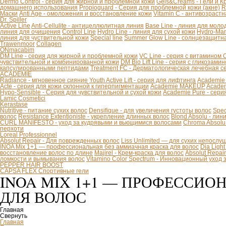
Dermo Control - серия для жирной и проблемной кожи
Gels&Creams - Гели и К
домашнего использования
Propioguard - Серия для проблемной кожи (акне)
R
Маски
Anti Age - омоложения и восстановление кожи
Vitamin C - антивозраст
Dr. Spiller
Active Line
Anti-Cellulite - антицеллюлитная линия
Base Line - линия для моло
линия для очищения
Control Line
Hydro Line - линия для сухой кожи
Hydro-Mar
линия для чуствительной кожи
Special line
Summer Glow Line - солнцезащитн
Trawenmoor
Collagen
ONmacabim
DM Line - серия для жирной и проблемной кожи
VC Line - серия с витамином 
чувствительной и комбинированной кожи
DM Bio Lift Line - cерия с гликозам
капсулированными пептидами
Treatment FC - Дерматологическая лечебная с
ACADEMIE
Radiance - мгновенное сияние
Youth Active Lift - серия для лифтинга
Academie
Acte - серия для кожи склонной к гиперпигментации
Academie MAKEUP
Academ
Hypo-Sensible - Серия для чувствительной и сухой кожи
Academie Pure - сери
Lamic Cosmetici
Kerastase
Nutritive - питание сухих волос
Densifique - для увеличения густоты волос
Spec
волос
Resistance Extentioniste - укрепление длинных волос
Blond Absolu - ли
CURL MANIFESTO - уход за кудрявыми и вьющимися волосами
Chroma Absolu
перхоти
Loreal Professionnel
Absolut Repair - Для поврежденных волос
Liss Unlimited — для сухих непослу
INOA Mix 1+1 — профессиональная без аммиачная краска для волос
Dia Ligh
восстановление волос по длине
Majirel - Крем-краска для волос
Absolut Repai
ломкости и вымывания волос
Vitamino Color Spectrum - Инновационный уход
PEPPER HAIR BOOST
CAPSA FLEX Спортивные гели
INOA MIX 1+1 — ПРОФЕССИО
ДЛЯ ВОЛОС
Главная
Свернуть
Главная