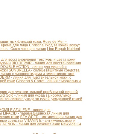
 защитных функций кожи.
Rose de Mer –
Крема для лица Christina
Уход за кожей вокруг
strious - Осветляющая линия
Line Repair Nutrient
для восстановления текстуры и цвета кожи
мужчин
BIO REPAIR - линия для восстановления
DOUBLE ACTION - линия для жирной и
 кожи
SUNBRELLA - солнцезащитные средства
 линия с липопептидами и аминокислотами
ERM - линия для чувствительной кожи, с
щей кожи
Ginseng & Carrot - линия с морковью и
серия для чувствительной проблемной жирной
uid Gold - линия для ухода за нормальной,
 интенсивного ухода за сухой, увядающей кожей
OMILE AZULENE - линия для
ты
LIPACID - парамедицинская линия для
ления кожи
SEA WEED - матирующая линия для
ные средства
VITAMIN E - антикуперозная и
и
ACNON - линия для лечения акне
New Age G4