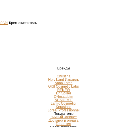
0 Vol
Крем-окислитель
Бренды
Christina
Holy Land Израиль
Anna Lotan
GIGI Cosmetic Labs
RENEW
Dr. Spiller
ONmacabim
ACADEMIE
Lamic Cosmetici
Kerastase
Loreal Professionnel
Покупателю
Личный кабинет
Доставка и оплата
Гарантия