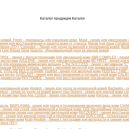
Каталог продукции
Каталог
й кожей.
Fresh – препараты для очищения кожи.
Muse - серия для укрепления
линия для восстановления и защиты кожи от стресса.
Маски для лица Christina
иния (25+).
Comodex – Линия для ухода за жирной и проблемной кожей.
Illu
x
Line Repair Glow
Nuance - Инновационный уход за зрелой кожей
ROL - линия с фитоэстрогенами для увядающей кожи
ABR COMPLEX - линия 
A кислотами
AZULENE - линия для чувствительной кожи
BE FIRST - линия для 
я для коррекции мимических морщин
C the SUCCESS - линия с витамином "С"
плексом
RENEW Formula - линия с липоевой кислотой для нормальной и сухой
HL
VITALISE
MULTI VITAMIN
Youthful - линия для молодой кожи
PERFECT TIME -
ых пятен
JUVELAST - линия для восстановления и питания сухой кожи
CALM D
м дерматитом
PHYTOMIDE - линия для восстановления обезвоженной, увядаю
бинированной кожи
Alodem - линия для ухода за куперозной кожей
Barbados - 
ntour - серия по уходу за кожей вокруг глаз
Greens - серия для зрелой кожи
Liq
я косметика
New Age Control - линия для обновления кожи
Renova - линия для
асла.
BIOPLASMA - серия для ухода и поддержания молодого вида кожи
CHAM
линия для сухой, обезвоженной и дряблой кожи.
GiGi Несерийные препара
ергенная серия для гиперчувствительной кожи
RECOVERY - линия восстанов
 - серия для жирной пористой и проблемной кожи
SUN CARE - солнцезащит
светлении кожи
Nutri-Peptide - Линия с пептидами для молодости и сияния кож
инга (35+)