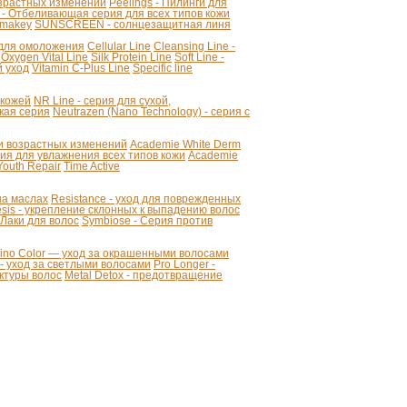
озрастных изменений
Peelings - Пилинги для
 - Отбеливающая серия для всех типов кожи
makey
SUNSCREEN - солнцезащитная линя
я для омоложения
Cellular Line
Cleansing Line -
Oxygen Vital Line
Silk Protein Line
Soft Line -
й уход
Vitamin C-Plus Line
Specific line
 кожей
NR Line - серия для сухой,
кая серия
Neutrazen (Nano Technology) - серия с
ии возрастных изменений
Academie White Derm
 для увлажнения всех типов кожи
Academie
Youth Repair
Time Active
 на маслах
Resistance - уход для поврежденных
sis - укрепление склонных к выпадению волос
- Лаки для волос
Symbiose - Серия против
mino Color — уход за окрашенными волосами
r - уход за светлыми волосами
Pro Longer -
уктуры волос
Metal Detox - предотвращение