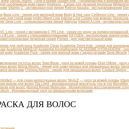
й кожи
Gels&Creams - Гели и Крема
Golden Age - Профилактика и коррекция в
 для проблемной кожи (акне)
Redness - Серия для лечения купероза
Whitening
 кожи
Vitamin C - антивозрастная линия
Retinol
Aqualia - экстраувлажнение
Der
ия
Base Line - линия для молодой кожи
Body & Hair care
Celltresor Line - лини
иния для сухой кожи
Hydro-Marin Line
Intense Line
Серия для мужчин
Sensicura
er Glow Line - солнцезащитная линия
Ампулы
Vitamin A Line - антивозрастно
VC Line - серия с витамином С
PR Line - серия по уходу за пигментированной
 Lift Line - cерия с гликозаминогликанами
OXYGEN - кислородная энергетичес
Дерматологическая лечебная серия
Psmed - для чувствительной кожи
 - серия для лифтинга
Academie Clean
Academie Derm Acte - серия для коррекц
ации
Academie MAKEUP
Academie Aromatherapie
ACADEMIE HYDRADERM - серия
хой кожи
Academie Pure - серия для жирной кожи с недостатками
Seve Miracle
 увеличения густоты волос
Specifique - уход за кожей головы
Elixir Ultime - уход
инных волос
Blond Absolu - линия для осветленных или окрашенных волос
Gene
мися волосами
Chroma Absolu - линия для окрашенных волос
Couture Styling 
Unlimited — для сухих непослушных волос
SKALP — уход за кожей головы
Vita
ая краска для волос
Dia Light - инновационный краситель тон-в-тон
Blondifie
краска для волос
Absolut Repair Molecular - Молекулярное восстановления стр
pectrum - Инновационный уход за окрашенными волосами
КРАСКА ДЛЯ ВОЛОС
тупления