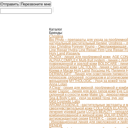
Каталог
Бренды:
Christina
Bio Phyto – препараты для ухода за проблемно
натуральный растительный пилинг.
Unstress – 
глаз Christina
Forever Young – Омолаживающая л
Line Repair Hydra
Line Repair Firm
Line Repair Fi
Holy Land Израиль
ACNOX - линия для проблемной кожи.
AGE CONT
ALPHA COMPLEX Multi-fruit system - линия с AH
поврежденной и зрелой кожи
BOLDCARE - лини
себорейной кожи
LACTOLAN - линия с био-ком
Крема и Маски Holy Land
Лосьоны HL
Пилинги 
DERMALIGHT - Линия для осветления пигментн
куперозом, себореей, псориазом и атопически
женьшенем
MYTHOLOGIC - Уход за кожей тела
Anna Lotan
A Clear - серия для жирной, проблемной и ком
кожи
Classic - линия для всех типов кожи
Eye Co
склонной к сухости кожи
Make Up - декоративна
Spa & Body Care - уход за кожей тела, рук, ног
GIGI Cosmetic Labs
AROMA ESSENCE - растительные экстракты и м
сверхчувствительной кожи
COLLAGEN ELASTIN - 
лечения угревой сыпи
LOTUS BEAUTY - гипоалл
комбинированной и жирной кожи
SOLAR ENERGY
антиоксидантная серия
ESTER C - серия для о
- Инновационная линия для омоложения и лифт
RENEW