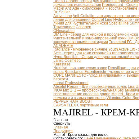
Dermo Control - серия для жирной и проблемно
домашнего использования
Propioguard - Серия
Маски
Anti Age - омоложения и восстановление
Dr. Spiller
Active Line
Anti-Cellulite - антицеллюлитная лин
линия для очищения
Control Line
Hydro Line - л
линия для чуствительной кожи
Special line
Summ
Trawenmoor
Collagen
ONmacabim
DM Line - серия для жирной и проблемной кожи
чувствительной и комбинированной кожи
DM Bio
капсулированными пептидами
Treatment FC - 
ACADEMIE
Radiance - мгновенное сияние
Youth Active Lift
Acte - серия для кожи склонной к гиперпигмент
Hypo-Sensible - Серия для чувствительной и су
Lamic Cosmetici
Kerastase
Nutritive - питание сухих волос
Densifique - для
волос
Resistance Extentioniste - укрепление дл
CURL MANIFESTO - уход за кудрявыми и вьющи
перхоти
Loreal Professionnel
Absolut Repair - Для поврежденных волос
Liss 
INOA Mix 1+1 — профессиональная без аммиачн
восстановление волос по длине
Majirel - Крем-
ломкости и вымывания волос
Vitamino Color S
PEPPER HAIR BOOST
CAPSA FLEX Спортивные гели
MAJIREL - КРЕМ-
Главная
Свернуть
Главная
Продукция
Majirel - Крем-краска для волос
Сортировать по:
Цене
Наименованию
Дате пос