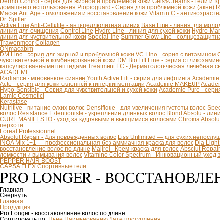
Dermo Control - серия для жирной и проблемной кожи
Gels&Creams - Гели и К
домашнего использования
Propioguard - Серия для проблемной кожи (акне)
R
Маски
Anti Age - омоложения и восстановление кожи
Vitamin C - антивозраст
Dr. Spiller
Active Line
Anti-Cellulite - антицеллюлитная линия
Base Line - линия для моло
линия для очищения
Control Line
Hydro Line - линия для сухой кожи
Hydro-Mar
линия для чуствительной кожи
Special line
Summer Glow Line - солнцезащитн
Trawenmoor
Collagen
ONmacabim
DM Line - серия для жирной и проблемной кожи
VC Line - серия с витамином 
чувствительной и комбинированной кожи
DM Bio Lift Line - cерия с гликозам
капсулированными пептидами
Treatment FC - Дерматологическая лечебная с
ACADEMIE
Radiance - мгновенное сияние
Youth Active Lift - серия для лифтинга
Academie
Acte - серия для кожи склонной к гиперпигментации
Academie MAKEUP
Academ
Hypo-Sensible - Серия для чувствительной и сухой кожи
Academie Pure - сери
Lamic Cosmetici
Kerastase
Nutritive - питание сухих волос
Densifique - для увеличения густоты волос
Spec
волос
Resistance Extentioniste - укрепление длинных волос
Blond Absolu - ли
CURL MANIFESTO - уход за кудрявыми и вьющимися волосами
Chroma Absolu
перхоти
Loreal Professionnel
Absolut Repair - Для поврежденных волос
Liss Unlimited — для сухих непослу
INOA Mix 1+1 — профессиональная без аммиачная краска для волос
Dia Ligh
восстановление волос по длине
Majirel - Крем-краска для волос
Absolut Repai
ломкости и вымывания волос
Vitamino Color Spectrum - Инновационный уход
PEPPER HAIR BOOST
CAPSA FLEX Спортивные гели
PRO LONGER - ВОССТАНОВЛЕ
Главная
Свернуть
Главная
Продукция
Pro Longer - восстановление волос по длине
Сортировать по:
Цене
Наименованию
Дате поступления