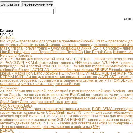
Катал
Каталог
Бренды:
Christina
Bio Phyto – препараты для ухода за проблемной кожей.
Fresh – препараты дл
натуральный растительный пилинг.
Unstress – линия для восстановления и з
глаз Christina
Forever Young – Омолаживающая линия (25+).
Comodex – Линия 
Line Repair Hydra
Line Repair Firm
Line Repair Fix
Line Repair Glow
Nuance - И
Holy Land Израиль
ACNOX - линия для проблемной кожи.
AGE CONTROL - линия с фитоэстроген
ALPHA COMPLEX Multi-fruit system - линия с AHA кислотами
AZULENE - линия 
поврежденной и зрелой кожи
BOLDCARE - линия для коррекции мимических
себорейной кожи
LACTOLAN - линия с био-комплексом
RENEW Formula - лини
Крема и Маски Holy Land
Лосьоны HL
Пилинги HL
VITALISE
MULTI VITAMIN
You
DERMALIGHT - Линия для осветления пигментных пятен
JUVELAST - линия д
куперозом, себореей, псориазом и атопическим дерматитом
PHYTOMIDE - ли
женьшенем
MYTHOLOGIC - Уход за кожей тела
Anna Lotan
A Clear - серия для жирной, проблемной и комбинированной кожи
Alodem - ли
кожи
Classic - линия для всех типов кожи
Eye Contour - серия по уходу за коже
склонной к сухости кожи
Make Up - декоративная косметика
New Age Control -
Spa & Body Care - уход за кожей тела, рук, ног
GIGI Cosmetic Labs
AROMA ESSENCE - растительные экстракты и масла.
BIOPLASMA - серия для
сверхчувствительной кожи
COLLAGEN ELASTIN - линия для сухой, обезвоженн
лечения угревой сыпи
LOTUS BEAUTY - гипоаллергенная серия для гиперчув
комбинированной и жирной кожи
SOLAR ENERGY - серия для жирной пористо
антиоксидантная серия
ESTER C - серия для осветлении кожи
Nutri-Peptide 
- Инновационная линия для омоложения и лифтинга (35+)
RENEW