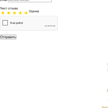
Email
Текст отзыва
Оценка
Дого