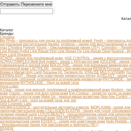
Катал
Каталог
Бренды:
Christina
Bio Phyto – препараты для ухода за проблемной кожей.
Fresh – препараты дл
натуральный растительный пилинг.
Unstress – линия для восстановления и з
глаз Christina
Forever Young – Омолаживающая линия (25+).
Comodex – Линия 
Line Repair Hydra
Line Repair Firm
Line Repair Fix
Line Repair Glow
Nuance - И
Holy Land Израиль
ACNOX - линия для проблемной кожи.
AGE CONTROL - линия с фитоэстроген
ALPHA COMPLEX Multi-fruit system - линия с AHA кислотами
AZULENE - линия 
поврежденной и зрелой кожи
BOLDCARE - линия для коррекции мимических
себорейной кожи
LACTOLAN - линия с био-комплексом
RENEW Formula - лини
Крема и Маски Holy Land
Лосьоны HL
Пилинги HL
VITALISE
MULTI VITAMIN
You
DERMALIGHT - Линия для осветления пигментных пятен
JUVELAST - линия д
куперозом, себореей, псориазом и атопическим дерматитом
PHYTOMIDE - ли
женьшенем
MYTHOLOGIC - Уход за кожей тела
Anna Lotan
A Clear - серия для жирной, проблемной и комбинированной кожи
Alodem - ли
кожи
Classic - линия для всех типов кожи
Eye Contour - серия по уходу за коже
склонной к сухости кожи
Make Up - декоративная косметика
New Age Control -
Spa & Body Care - уход за кожей тела, рук, ног
GIGI Cosmetic Labs
AROMA ESSENCE - растительные экстракты и масла.
BIOPLASMA - серия для
сверхчувствительной кожи
COLLAGEN ELASTIN - линия для сухой, обезвоженн
лечения угревой сыпи
LOTUS BEAUTY - гипоаллергенная серия для гиперчув
комбинированной и жирной кожи
SOLAR ENERGY - серия для жирной пористо
антиоксидантная серия
ESTER C - серия для осветлении кожи
Nutri-Peptide 
- Инновационная линия для омоложения и лифтинга (35+)
RENEW