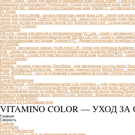
Dermo Control - серия для жирной и проблемной кожи
Gels&Creams - Гели и К
домашнего использования
Propioguard - Серия для проблемной кожи (акне)
R
Маски
Anti Age - омоложения и восстановление кожи
Vitamin C - антивозраст
Dr. Spiller
Active Line
Anti-Cellulite - антицеллюлитная линия
Base Line - линия для моло
линия для очищения
Control Line
Hydro Line - линия для сухой кожи
Hydro-Mar
линия для чуствительной кожи
Special line
Summer Glow Line - солнцезащитн
Trawenmoor
Collagen
ONmacabim
DM Line - серия для жирной и проблемной кожи
VC Line - серия с витамином 
чувствительной и комбинированной кожи
DM Bio Lift Line - cерия с гликозам
капсулированными пептидами
Treatment FC - Дерматологическая лечебная с
ACADEMIE
Radiance - мгновенное сияние
Youth Active Lift - серия для лифтинга
Academie
Acte - серия для кожи склонной к гиперпигментации
Academie MAKEUP
Academ
Hypo-Sensible - Серия для чувствительной и сухой кожи
Academie Pure - сери
Lamic Cosmetici
Kerastase
Nutritive - питание сухих волос
Densifique - для увеличения густоты волос
Spec
волос
Resistance Extentioniste - укрепление длинных волос
Blond Absolu - ли
CURL MANIFESTO - уход за кудрявыми и вьющимися волосами
Chroma Absolu
перхоти
Loreal Professionnel
Absolut Repair - Для поврежденных волос
Liss Unlimited — для сухих непослу
INOA Mix 1+1 — профессиональная без аммиачная краска для волос
Dia Ligh
восстановление волос по длине
Majirel - Крем-краска для волос
Absolut Repai
ломкости и вымывания волос
Vitamino Color Spectrum - Инновационный уход
PEPPER HAIR BOOST
CAPSA FLEX Спортивные гели
VITAMINO COLOR — УХОД З
Главная
Свернуть
Главная
Продукция
Loreal Professionnel
Vitamino Color — уход за окрашенными волосами