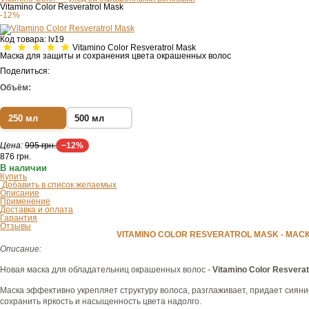
Vitamino Color Resveratrol Mask
-12%
Код товара:
lv19
Vitamino Color Resveratrol Mask
Маска для защиты и сохранения цвета окрашенных волос
Поделиться:
Объём:
250 мл
500 мл
Цена:
995 грн.
−12%
876
грн.
В наличии
Купить
Добавить в список желаемых
Описание
Применение
Доставка и оплата
Гарантия
Отзывы
VITAMINO COLOR RESVERATROL MASK - МА
Описание:
Новая маска для обладательниц окрашенных волос -
Vitamino Color Resverat
Маска эффективно укрепляет структуру волоса, разглаживает, придает сиян
сохранить яркость и насыщенность цвета надолго.