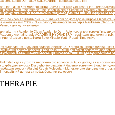
стразволоження
Dermakey
SUNSCREEN - сонцезахисна лінія
se Line - лінія для молодої шкіри
Body & Hair care
Celltresor Line - омолоджуюч
ри
Hydro-Marin Line
Intense Line
Чоловіча серія
Sensicura
Oxygen Vital Line
Silk
нія
Ампули
Vitamin A Line - антивіковий догляд
Vitamin C-Plus Line
Specific line
VC Line - серія з вітаміном С
PR Line - серія по догляду за шкірою з пігментац
козаміногліканами
OXYGEN - кислородна енергетична серія
Neutrazen (Nano Tec
Psmed - для чутливої шкіри
я для ліфтінгу
Academie Clean
Academie Derm Acte - серія для корекції вікових з
Academie Aromatherapie
ACADEMIE HYDRADERM - серія для зволоження всіх т
я жирної шкіри з недоліками
Seve Miracle
Youth Repair
Time Active
 для відновлення щільності волосся
Specifique - догляд за шкірою голови
Elixir
 - зміцнення довгого волосся
Blond Absolu - лінія для висвітленого та фарбован
 кучерявим та хвилястим волоссям
Chroma Absolu - лінія для фарбованого в
 Unlimited - для сухого та неслухняного волосся
SKALP - догляд за шкірою голо
на фарба для волосся
Dia Light - інноваційний барвник тон-в-тон
Blondifier - д
-фарба для волосся
Absolut Repair Molecular - Молекулярне відновлення структ
 - Інноваційний догляд за пофарбованим волоссям
THERAPIE