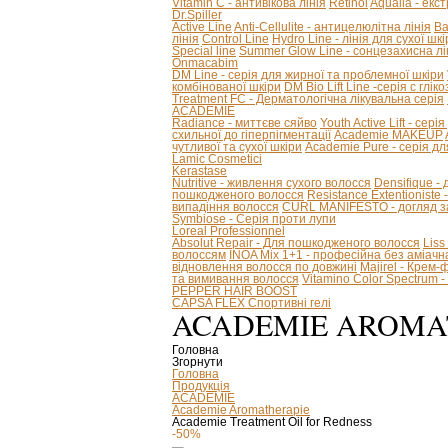
Vitamin C - антивікова лінія
Retinol
Aqualia - ек
Dr.Spiller
Active Line
Anti-Cellulite - антицелюлітна лінія
Ba
лінія
Control Line
Hydro Line - лінія для сухої шкі
Special line
Summer Glow Line - сонцезахисна лі
Onmacabim
DM Line - серія для жирної та проблемної шкіри
комбінованої шкіри
DM Bio Lift Line -cерія с глі
Treatment FC - Дерматологічна лікувальна серія
ACADEMIE
Radiance - миттєве сяйво
Youth Active Lift - сері
схильної до гіперпігментації
Academie MAKEUP
чутливої та сухої шкіри
Academie Pure - серія дл
Lamic Cosmetici
Kerastase
Nutritive - живлення сухого волосся
Densifique -
пошкодженого волосся
Resistance Extentioniste
випадіння волосся
CURL MANIFESTO - догляд за
Symbiose - Серія проти лупи
Loreal Professionnel
Absolut Repair - Для пошкодженого волосся
Liss
волоссям
INOA Mix 1+1 - професійна без аміач
відновлення волосся по довжині
Majirel - Крем
та вимивання волосся
Vitamino Color Spectrum
PEPPER HAIR BOOST
CAPSA FLEX Спортивні гелі
ACADEMIE AROMA
Головна
Згорнути
Головна
Продукція
ACADEMIE
Academie Aromatherapie
Academie Treatment Oil for Redness
-50%