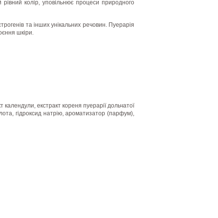
й рівний колір, уповільнює процеси природного
трогенів та інших унікальних речовин. Пуерарія
оєння шкіри.
акт календули, екстракт кореня пуерарії дольчатої
слота, гідроксид натрію, ароматизатор (парфум),