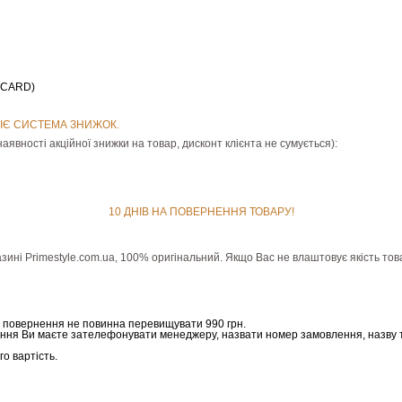
ERCARD)
ІЄ СИСТЕМА ЗНИЖОК.
аявності акційної знижки на товар, дисконт клієнта не сумується):
10 ДНІВ НА ПОВЕРНЕННЯ ТОВАРУ!
зині Рrimestyle.com.ua, 100% оригінальний. Якщо Вас не влаштовує якість тов
а повернення не повинна перевищувати 990 грн.
ння Ви маєте зателефонувати менеджеру, назвати номер замовлення, назву 
о вартість.