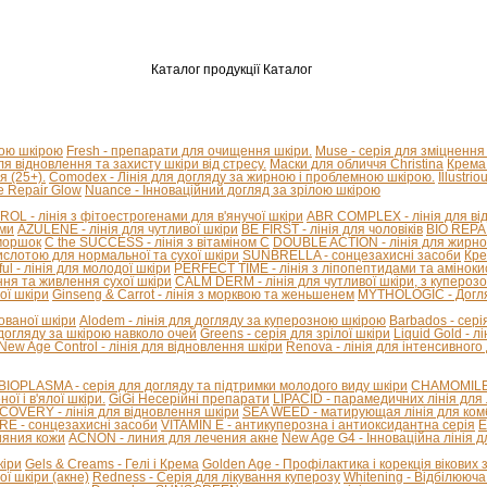
Каталог продукції
Каталог
ною шкірою
Fresh - препарати для очищення шкіри.
Muse - серія для зміцнення
для відновлення та захисту шкіри від стресу.
Маски для обличчя Christina
Крема 
я (25+).
Comodex - Лінія для догляду за жирною і проблемною шкірою.
Illustri
e Repair Glow
Nuance - Інноваційний догляд за зрілою шкірою
L - лінія з фітоестрогенами для в'янучої шкіри
ABR COMPLEX - лінія для від
ами
AZULENE - лінія для чутливої ​​шкіри
BE FIRST - лінія для чоловіків
BIO REPAI
зморшок
C the SUCCESS - лінія з вітаміном С
DOUBLE ACTION - лінія для жирної
ислотою для нормальної та сухої шкіри
SUNBRELLA - сонцезахисні засоби
Кре
ful - лінія для молодої шкіри
PERFECT TIME - лінія з ліпопептидами та амінок
ння та живлення сухої шкіри
CALM DERM - лінія для чутливої шкіри, з купероз
ої шкіри
Ginseng & Carrot - лінія з морквою та женьшенем
MYTHOLOGIC - Догля
нованої шкіри
Alodem - лінія для догляду за куперозною шкірою
Barbados - сері
 догляду за шкірою навколо очей
Greens - серія для зрілої шкіри
Liquid Gold - 
New Age Control - лінія для відновлення шкіри
Renova - лінія для інтенсивного
BIOPLASMA - серія для догляду та підтримки молодого виду шкіри
CHAMOMILE A
ї і в'ялої шкіри.
GiGi Несерійні препарати
LIPACID - парамедичних лінія для 
COVERY - лінія для відновлення шкіри
SEA WEED - матирующая лінія для комб
E - сонцезахисні засоби
VITAMIN E - антикуперозна і антиоксидантна серія
E
ияния кожи
ACNON - линия для лечения акне
New Age G4 - Інноваційна лінія 
кіри
Gels & Creams - Гелі і Крема
Golden Age - Профілактика і корекція вікових 
ї шкіри (акне)
Redness - Серія для лікування куперозу
Whitening - Відбілююча 