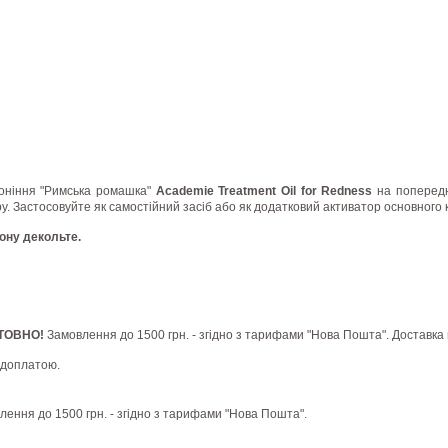
воніння "Римська ромашка"
Academie Treatment Oil for Redness
на попередн
. Застосовуйте як самостійний засіб або як додатковий активатор основного 
ону декольте.
ШТОВНО!
Замовлення до 1500 грн. - згідно з тарифами "Нова Пошта". Доставка 
едоплатою.
влення до 1500 грн. - згідно з тарифами "Нова Пошта".