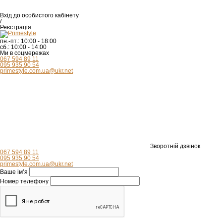
Вхід
до особистого кабінету
/
Реєстрація
пн.-пт.:
10:00 - 18:00
сб.:
10:00 - 14:00
Ми в соцмережах
067 594 89 11
095 935 90 54
primestyle.com.ua@ukr.net
Зворотній дзвінок
067 594 89 11
095 935 90 54
primestyle.com.ua@ukr.net
Ваше ім’я
Номер телефону