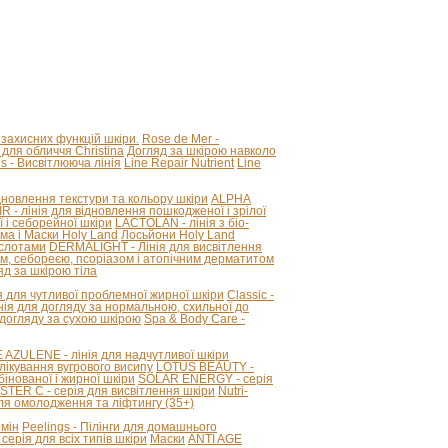
 захисних функцій шкіри.
Rose de Mer -
для обличчя Christina
Догляд за шкірою навколо
ous - Висвітлююча лінія
Line Repair Nutrient
Line
новлення текстури та кольору шкіри
ALPHA
R - лінія для відновлення пошкодженої і зрілої
 і себорейної шкіри
LACTOLAN - лінія з біо-
ма і Маски Holy Land
Лосьйони Holy Land
ислотами
DERMALIGHT - Лінія для висвітлення
ом, себореєю, псоріазом і атопічним дерматитом
д за шкірою тіла
я для чутливої ​​проблемної жирної шкіри
Classic -
лінія для догляду за нормальною, схильної до
 догляду за сухою шкірою
Spa & Body Care -
ZULENE - лінія для надчутливої ​​шкіри
лікування вугрового висипу
LOTUS BEAUTY -
інованої і жирної шкіри
SOLAR ENERGY - серія
STER C - серія для висвітлення шкіри
Nutri-
для омолодження та ліфтингу (35+)
змін
Peelings - Пілінги для домашнього
серія для всіх типів шкіри
Маски
ANTI AGE