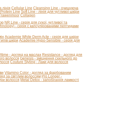
а лінія
Cellular Line
Cleansing Line - очищуюча
 Protein Line
Soft Line - лінія для чутливої шкіри
Trawenmoor
Collagen
ією
NR Line - серія для сухої, чутливої та
hnology) - серія с капсулірованими пептидами
мін
Academie White Derm Acte - серія для шкіри
ипів шкіри
Academie Hypo-Sensible - серія для
 Ultime - догляд на маслах
Resistance - догляд для
ого волосся
Genesis - зміцнення схильного до
олосся
Couture Styling - Лаки для волосся
ви
Vitamino Color - догляд за фарбованим
огляд за світлим волоссям
Pro Longer -
ури волосся
Metal Detox - запобігання ламкості