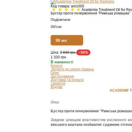
Код товару:
am1005
Academie Treatment Oil for Re
Бустер проти почервоніння "Римська ромашка"
Поділитися:
Об'єм:
30 мл
Ціна:
2 640 грн.
−50%
1 320
грн.
В наявності
Купити
Додати до списку бажань
Опис
Застосування
Доставка та оплата
Гарантія
Відгуки
ACADEMIE T
Опис
Бустер проти почервоніння "Римська ромашка"
Завдяки цілющим властивостям рослинного ко
кінського каштана позбавляє судинних сіточок