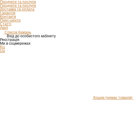
Продукти та послуги
Продукти та послуги
Доставка та оплата
Гарантія
Контакти
Прес-центр
Статті
Акції
Список бажань
Вхід до особистого кабінету
Реєстрація
Ми в соцмережах
Ru
Ua
Кошик
(немає товарів)