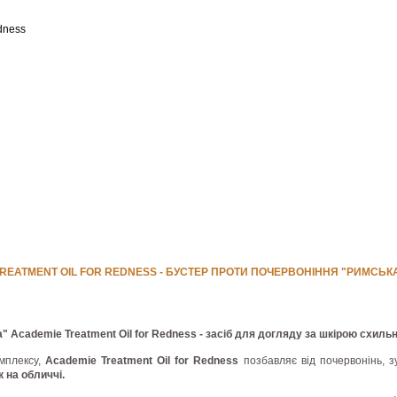
dness
REATMENT OIL FOR REDNESS - БУСТЕР ПРОТИ ПОЧЕРВОНІННЯ "РИМСЬ
 Academie Treatment Oil for Redness - засіб для догляду за шкірою схильн
мплексу,
Academie Treatment Oil for Redness
позбавляє від почервонінь, з
 на обличчі.