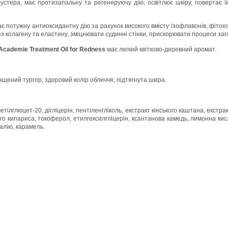
устера, має протизапальну та регенеруючу дію, освітлює шкіру, повертає ї
є потужну антиоксидантну дію за рахунок високого вмісту ізофлавонів, фітоес
ез колагену та еластину, зміцнювати судинні стінки, прискорювати процеси заг
Academie Treatment Oil for Redness
має легкий квітково-деревний аромат.
ащений тургор, здоровий колір обличчя, підтягнута шкіра.
етілглюцет-20, дігліцерін, пентіленгліколь, екстракт кінського каштана, екстр
ого кипариса, токоферол, етилгексилгліцерін, ксантанова камедь, лимонна ки
алію, карамель.