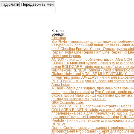
Каталог
Бренди:
Christina
Bio Phyto – препарати для догляду за проблем
натуральний рослинний пілінг.
Unstress - лінія 
очей Christina
Forever Young - Омолоджуюча ліні
Repair Hydra
Line Repair Firm
Line Repair Fix
Lin
Holy Land Ізраїль
ACNOX - лінія для проблемної шкіри.
AGE CONTRO
COMPLEX Multi-fruit system - лінія з AHA кислот
шкіри
BOLDCARE - лінія для корекції мімічних 
комплексом
RENEW Formula - лінія з ліпоєвою к
Пілінги Holy Land
VITALISE
MULTI VITAMIN
Youth
пігментних плям
JUVELAST - лінія для відновле
PHYTOMIDE - лінія для відновлення збезводнен
Anna Lotan
A Clear - серія для жирної, проблемної та комбі
лінія для всіх типів шкіри
Eye Contour - серія по
сухості шкіри
Make Up - декоративна косметика
догляд за шкірою тіла, рук та ніг
GIGI Cosmetic Labs
AROMA ESSENCE - рослинні екстракти і масла.
COLLAGEN ELASTIN - лінія для сухої, збезводнено
гіпоалергенна серія для гіперчутливої ​​шкіри.
RE
для жирної пористої і проблемної шкіри
SUN CAR
Peptide - Линия с пептидами для молодости и с
RENEW
Dermo Control - серія для жирної і проблемної ш
використання
Propioguard - Серія для проблемно