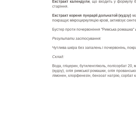
Екстракт календули
, що входить у формулу б
старіння.
Екстракт кореня пуерарії дольчатой (кудзу)
ма
покращує мікроциркуляцію крові, активізує синт
Бустер проти почервоніння "Римська ромашка"
Результати застосування:
Чутлива шкіра без запалень і почервонінь, покр
Склад:
Вода, гліцерин, бутиленгліколь, полісорбат 20, м
(кудзу), олія римської ромашки, олія прованськ
лімонен, хлорфенезін, бензоат натрію, сорбат к