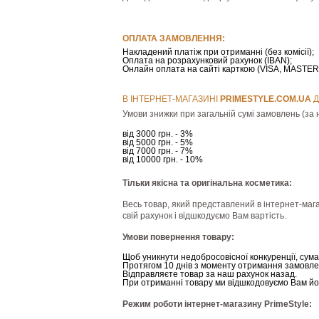
ОПЛАТА ЗАМОВЛЕННЯ:
Накладений платіж при отриманні (без комісії);
Оплата на розрахунковий рахунок (IBAN);
Онлайн оплата на сайті карткою (VISA, MAST
В ІНТЕРНЕТ-МАГАЗИНІ
РRIMESTYLE.COM.UA
Д
Умови знижки при загальній сумі замовлень (за н
від 3000 грн. - 3%
від 5000 грн. - 5%
від 7000 грн. - 7%
від 10000 грн. - 10%
Тільки якісна та оригінальна косметика:
Весь товар, який представлений в інтернет-мага
свій рахунок і відшкодуємо Вам вартість.
Умови повернення товару:
Щоб уникнути недобросовісної конкуренції, сум
Протягом 10 днів з моменту отримання замовле
Відправляєте товар за наш рахунок назад.
При отриманні товару ми відшкодовуємо Вам йог
Режим роботи інтернет-магазину PrimeStyle: