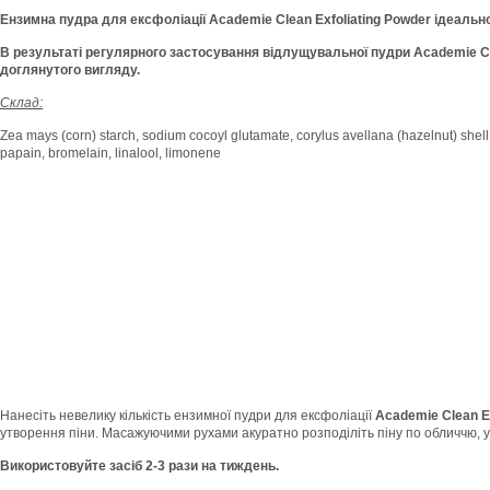
Ензимна пудра для ексфоліації Academie Clean Exfoliating Powder ідеально
В результаті регулярного застосування відлущувальної пудри Academie Cle
доглянутого вигляду.
Склад:
Zea mays (corn) starch, sodium cocoyl glutamate, corylus avellana (hazelnut) shell
papain, bromelain, linalool, limonene
Нанесіть невелику кількість ензимної пудри для ексфоліації
Academie Clean Ex
утворення піни. Масажуючими рухами акуратно розподіліть піну по обличчю, 
Використовуйте засіб 2-3 рази на тиждень.