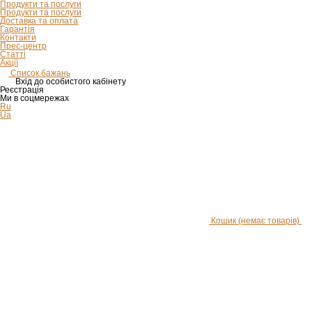
Продукти та послуги
Продукти та послуги
Доставка та оплата
Гарантія
Контакти
Прес-центр
Статті
Акції
Список бажань
Вхід до особистого кабінету
Реєстрація
Ми в соцмережах
Ru
Ua
Кошик
(немає товарів)