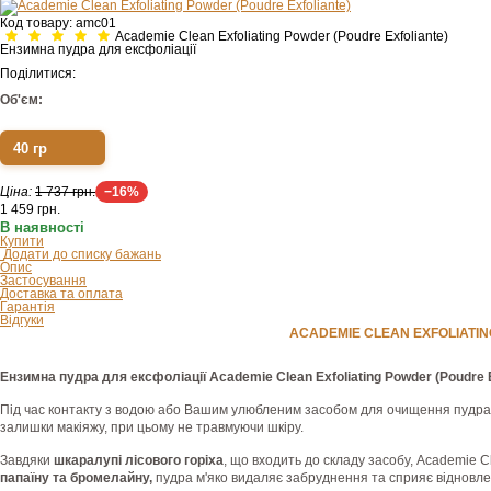
Код товару:
amc01
Academie Clean Exfoliating Powder (Poudre Exfoliante)
Ензимна пудра для ексфоліації
Поділитися:
Об'єм:
40 гр
Ціна:
1 737 грн.
−16%
1 459
грн.
В наявності
Купити
Додати до списку бажань
Опис
Застосування
Доставка та оплата
Гарантія
Відгуки
ACADEMIE CLEAN EXFOLIATIN
Ензимна пудра для ексфоліації Academie Clean Exfoliating Powder (Poudre 
Під час контакту з водою або Вашим улюбленим засобом для очищення пудра п
залишки макіяжу, при цьому не травмуючи шкіру.
Завдяки
шкаралупі лісового горіха
, що входить до складу засобу, Academie C
папаїну та бромелайну,
пудра м'яко видаляє забруднення та сприяє відновле