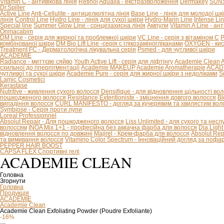
Vitamin C - антивікова лінія
Retinol
Aqualia - екстразволоження
Dermakey
SUNS
Dr.Spiller
Active Line
Anti-Cellulite - антицелюлітна лінія
Base Line - лінія для молодої шк
лінія
Control Line
Hydro Line - лінія для сухої шкіри
Hydro-Marin Line
Intense Li
Special line
Summer Glow Line - сонцезахисна лінія
Ампули
Vitamin A Line - ан
Onmacabim
DM Line - серія для жирної та проблемної шкіри
VC Line - серія з вітаміном С
P
комбінованої шкіри
DM Bio Lift Line -cерія с глікозаміногліканами
OXYGEN - кис
Treatment FC - Дерматологічна лікувальна серія
Psmed - для чутливої шкіри
ACADEMIE
Radiance - миттєве сяйво
Youth Active Lift - серія для ліфтінгу
Academie Clean
A
схильної до гіперпігментації
Academie MAKEUP
Academie Aromatherapie
ACADE
чутливої та сухої шкіри
Academie Pure - серія для жирної шкіри з недоліками
S
Lamic Cosmetici
Kerastase
Nutritive - живлення сухого волосся
Densifique - для відновлення щільності во
пошкодженого волосся
Resistance Extentioniste - зміцнення довгого волосся
Bl
випадіння волосся
CURL MANIFESTO - догляд за кучерявим та хвилястим вол
Symbiose - Серія проти лупи
Loreal Professionnel
Absolut Repair - Для пошкодженого волосся
Liss Unlimited - для сухого та нес
волоссям
INOA Mix 1+1 - професійна без аміачна фарба для волосся
Dia Ligh
відновлення волосся по довжині
Majirel - Крем-фарба для волосся
Absolut Rep
та вимивання волосся
Vitamino Color Spectrum - Інноваційний догляд за поф
PEPPER HAIR BOOST
CAPSA FLEX Спортивні гелі
ACADEMIE CLEAN
Головна
Згорнути
Головна
Продукція
ACADEMIE
Academie Clean
Academie Clean Exfoliating Powder (Poudre Exfoliante)
-16%