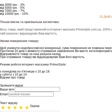
від 3000 грн. - 3%
від 5000 грн. - 5%
від 7000 грн. - 7%
від 10000 грн. - 10%
10 ДНІВ
Тільки якісна та оригінальна косметика:
Весь товар, який представлений в інтернет-магазині Рrimestyle.com.ua, 100% 
свій рахунок і відшкодуємо Вам вартість.
Умови повернення товару:
Щоб уникнути недобросовісної конкуренції, сума повернення не повинна пере
Протягом 10 днів з моменту отримання замовлення Ви маєте зателефонувати
Відправляєте товар за наш рахунок назад.
При отриманні товару ми відшкодовуємо Вам його вартість.
Режим роботи інтернет-магазину PrimeStyle:
з понеділка по п'ятницю з 10 до 18.
у суботу з 10 до 14.
Відгуки про товар
Залишити відгук
Ваше ім’я
Email
Текст відгуку
Оцінка