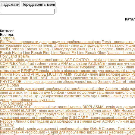
Катал
Каталог
Бренди:
Christina
Bio Phyto – препарати для догляду за проблемною шкірою
Fresh - препарати 
натуральний рослинний пілінг.
Unstress - лінія для відновлення та захисту шкір
очей Christina
Forever Young - Омолоджуюча лінія (25+).
Comodex - Лінія для 
Repair Hydra
Line Repair Firm
Line Repair Fix
Line Repair Glow
Nuance - Іннова
Holy Land Ізраїль
ACNOX - лінія для проблемної шкіри.
AGE CONTROL - лінія з фітоестрогенами 
COMPLEX Multi-fruit system - лінія з AHA кислотами
AZULENE - лінія для чутливо
шкіри
BOLDCARE - лінія для корекції мімічних зморшок
C the SUCCESS - лінія 
комплексом
RENEW Formula - лінія з ліпоєвою кислотою для нормальної та сух
Пілінги Holy Land
VITALISE
MULTI VITAMIN
Youthful - лінія для молодої шкіри
P
пігментних плям
JUVELAST - лінія для відновлення та живлення сухої шкіри
C
PHYTOMIDE - лінія для відновлення збезводненої шкіри
Ginseng & Carrot - л
Anna Lotan
A Clear - серія для жирної, проблемної та комбінованої шкіри
Alodem - лінія д
лінія для всіх типів шкіри
Eye Contour - серія по догляду за шкірою навколо оч
сухості шкіри
Make Up - декоративна косметика
New Age Control - лінія для в
догляд за шкірою тіла, рук та ніг
GIGI Cosmetic Labs
AROMA ESSENCE - рослинні екстракти і масла.
BIOPLASMA - серія для догляд
COLLAGEN ELASTIN - лінія для сухої, збезводненої і в'ялої шкіри.
GiGi Несері
гіпоалергенна серія для гіперчутливої ​​шкіри.
RECOVERY - лінія для відновлен
для жирної пористої і проблемної шкіри
SUN CARE - сонцезахисні засоби
VIT
Peptide - Линия с пептидами для молодости и сияния кожи
ACNON - линия дл
RENEW
Dermo Control - серія для жирної і проблемної шкіри
Gels & Creams - Гелі і Кре
використання
Propioguard - Серія для проблемної шкіри (акне)
Redness - Сері