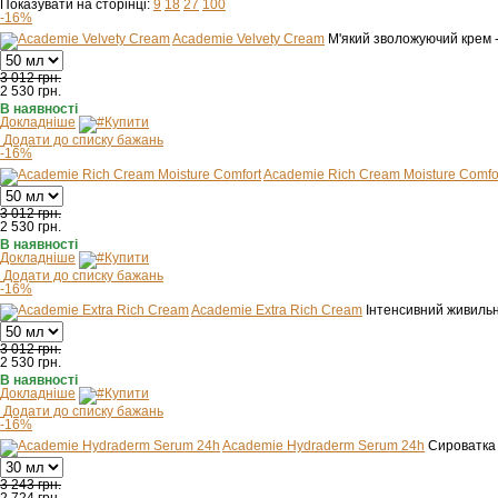
Показувати на сторінці:
9
18
27
100
-16%
Academie Velvety Cream
М'який зволожуючий крем 
3 012 грн.
2 530
грн.
В наявності
Докладніше
Купити
Додати до списку бажань
-16%
Academie Rich Cream Moisture Comfo
3 012 грн.
2 530
грн.
В наявності
Докладніше
Купити
Додати до списку бажань
-16%
Academie Extra Rich Cream
Інтенсивний живиль
3 012 грн.
2 530
грн.
В наявності
Докладніше
Купити
Додати до списку бажань
-16%
Academie Hydraderm Serum 24h
Сироватка
3 243 грн.