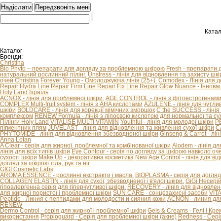
Катал
Каталог
Бренди:
Christina
Bio Phyto – препарати для догляду за проблемною шкірою
Fresh - препарати 
натуральний рослинний пілінг.
Unstress - лінія для відновлення та захисту шкір
очей Christina
Forever Young - Омолоджуюча лінія (25+).
Comodex - Лінія для 
Repair Hydra
Line Repair Firm
Line Repair Fix
Line Repair Glow
Nuance - Іннова
Holy Land Ізраїль
ACNOX - лінія для проблемної шкіри.
AGE CONTROL - лінія з фітоестрогенами 
COMPLEX Multi-fruit system - лінія з AHA кислотами
AZULENE - лінія для чутливо
шкіри
BOLDCARE - лінія для корекції мімічних зморшок
C the SUCCESS - лінія 
комплексом
RENEW Formula - лінія з ліпоєвою кислотою для нормальної та сух
Пілінги Holy Land
VITALISE
MULTI VITAMIN
Youthful - лінія для молодої шкіри
P
пігментних плям
JUVELAST - лінія для відновлення та живлення сухої шкіри
C
PHYTOMIDE - лінія для відновлення збезводненої шкіри
Ginseng & Carrot - л
Anna Lotan
A Clear - серія для жирної, проблемної та комбінованої шкіри
Alodem - лінія д
лінія для всіх типів шкіри
Eye Contour - серія по догляду за шкірою навколо оч
сухості шкіри
Make Up - декоративна косметика
New Age Control - лінія для в
догляд за шкірою тіла, рук та ніг
GIGI Cosmetic Labs
AROMA ESSENCE - рослинні екстракти і масла.
BIOPLASMA - серія для догляд
COLLAGEN ELASTIN - лінія для сухої, збезводненої і в'ялої шкіри.
GiGi Несері
гіпоалергенна серія для гіперчутливої ​​шкіри.
RECOVERY - лінія для відновлен
для жирної пористої і проблемної шкіри
SUN CARE - сонцезахисні засоби
VIT
Peptide - Линия с пептидами для молодости и сияния кожи
ACNON - линия дл
RENEW
Dermo Control - серія для жирної і проблемної шкіри
Gels & Creams - Гелі і Кре
використання
Propioguard - Серія для проблемної шкіри (акне)
Redness - Сері