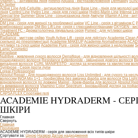
Vitamin C - антивікова лінія
Retinol
Aqualia - екстразволоження
Dermakey
SUNS
Dr.Spiller
Active Line
Anti-Cellulite - антицелюлітна лінія
Base Line - лінія для молодої шк
лінія
Control Line
Hydro Line - лінія для сухої шкіри
Hydro-Marin Line
Intense Li
Special line
Summer Glow Line - сонцезахисна лінія
Ампули
Vitamin A Line - ан
Onmacabim
DM Line - серія для жирної та проблемної шкіри
VC Line - серія з вітаміном С
P
комбінованої шкіри
DM Bio Lift Line -cерія с глікозаміногліканами
OXYGEN - кис
Treatment FC - Дерматологічна лікувальна серія
Psmed - для чутливої шкіри
ACADEMIE
Radiance - миттєве сяйво
Youth Active Lift - серія для ліфтінгу
Academie Clean
A
схильної до гіперпігментації
Academie MAKEUP
Academie Aromatherapie
ACADE
чутливої та сухої шкіри
Academie Pure - серія для жирної шкіри з недоліками
S
Lamic Cosmetici
Kerastase
Nutritive - живлення сухого волосся
Densifique - для відновлення щільності во
пошкодженого волосся
Resistance Extentioniste - зміцнення довгого волосся
Bl
випадіння волосся
CURL MANIFESTO - догляд за кучерявим та хвилястим вол
Symbiose - Серія проти лупи
Loreal Professionnel
Absolut Repair - Для пошкодженого волосся
Liss Unlimited - для сухого та нес
волоссям
INOA Mix 1+1 - професійна без аміачна фарба для волосся
Dia Ligh
відновлення волосся по довжині
Majirel - Крем-фарба для волосся
Absolut Rep
та вимивання волосся
Vitamino Color Spectrum - Інноваційний догляд за поф
PEPPER HAIR BOOST
CAPSA FLEX Спортивні гелі
ACADEMIE HYDRADERM - СЕР
ШКІРИ
Главная
Свернуть
Главная
Продукция
ACADEMIE HYDRADERM - серія для зволоження всіх типів шкіри
Сортувати за:
Ціною
Назвою
Датою надходження