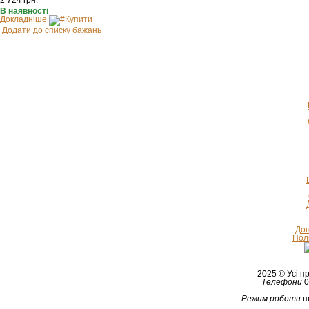
2 724
грн.
В наявності
Докладніше
Купити
Додати до списку бажань
Дог
Полі
2025 © Усі 
Телефони
0
Режим роботи
п