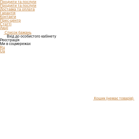
Продукти та послуги
Продукти та послуги
Доставка та оплата
Гарантія
Контакти
Прес-центр
Статті
Акції
Список бажань
Вхід до особистого кабінету
Реєстрація
Ми в соцмережах
Ru
Ua
Кошик
(немає товарів)