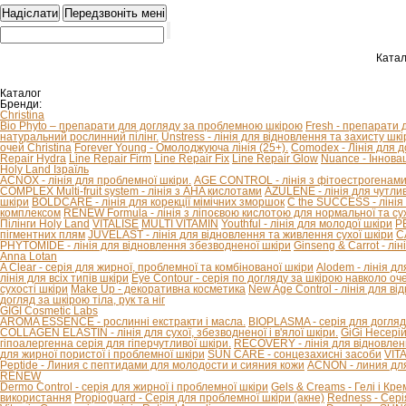
Катал
Каталог
Бренди:
Christina
Bio Phyto – препарати для догляду за проблемною шкірою
Fresh - препарати 
натуральний рослинний пілінг.
Unstress - лінія для відновлення та захисту шкір
очей Christina
Forever Young - Омолоджуюча лінія (25+).
Comodex - Лінія для 
Repair Hydra
Line Repair Firm
Line Repair Fix
Line Repair Glow
Nuance - Іннова
Holy Land Ізраїль
ACNOX - лінія для проблемної шкіри.
AGE CONTROL - лінія з фітоестрогенами 
COMPLEX Multi-fruit system - лінія з AHA кислотами
AZULENE - лінія для чутливо
шкіри
BOLDCARE - лінія для корекції мімічних зморшок
C the SUCCESS - лінія 
комплексом
RENEW Formula - лінія з ліпоєвою кислотою для нормальної та сух
Пілінги Holy Land
VITALISE
MULTI VITAMIN
Youthful - лінія для молодої шкіри
P
пігментних плям
JUVELAST - лінія для відновлення та живлення сухої шкіри
C
PHYTOMIDE - лінія для відновлення збезводненої шкіри
Ginseng & Carrot - л
Anna Lotan
A Clear - серія для жирної, проблемної та комбінованої шкіри
Alodem - лінія д
лінія для всіх типів шкіри
Eye Contour - серія по догляду за шкірою навколо оч
сухості шкіри
Make Up - декоративна косметика
New Age Control - лінія для в
догляд за шкірою тіла, рук та ніг
GIGI Cosmetic Labs
AROMA ESSENCE - рослинні екстракти і масла.
BIOPLASMA - серія для догляд
COLLAGEN ELASTIN - лінія для сухої, збезводненої і в'ялої шкіри.
GiGi Несері
гіпоалергенна серія для гіперчутливої ​​шкіри.
RECOVERY - лінія для відновлен
для жирної пористої і проблемної шкіри
SUN CARE - сонцезахисні засоби
VIT
Peptide - Линия с пептидами для молодости и сияния кожи
ACNON - линия дл
RENEW
Dermo Control - серія для жирної і проблемної шкіри
Gels & Creams - Гелі і Кре
використання
Propioguard - Серія для проблемної шкіри (акне)
Redness - Сері