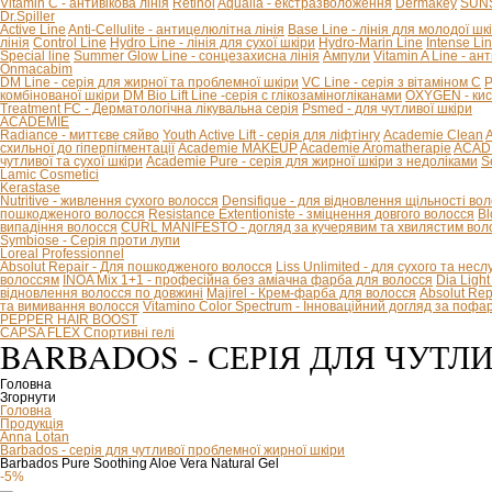
Vitamin C - антивікова лінія
Retinol
Aqualia - екстразволоження
Dermakey
SUNS
Dr.Spiller
Active Line
Anti-Cellulite - антицелюлітна лінія
Base Line - лінія для молодої шк
лінія
Control Line
Hydro Line - лінія для сухої шкіри
Hydro-Marin Line
Intense Li
Special line
Summer Glow Line - сонцезахисна лінія
Ампули
Vitamin A Line - ан
Onmacabim
DM Line - серія для жирної та проблемної шкіри
VC Line - серія з вітаміном С
P
комбінованої шкіри
DM Bio Lift Line -cерія с глікозаміногліканами
OXYGEN - кис
Treatment FC - Дерматологічна лікувальна серія
Psmed - для чутливої шкіри
ACADEMIE
Radiance - миттєве сяйво
Youth Active Lift - серія для ліфтінгу
Academie Clean
A
схильної до гіперпігментації
Academie MAKEUP
Academie Aromatherapie
ACADE
чутливої та сухої шкіри
Academie Pure - серія для жирної шкіри з недоліками
S
Lamic Cosmetici
Kerastase
Nutritive - живлення сухого волосся
Densifique - для відновлення щільності во
пошкодженого волосся
Resistance Extentioniste - зміцнення довгого волосся
Bl
випадіння волосся
CURL MANIFESTO - догляд за кучерявим та хвилястим вол
Symbiose - Серія проти лупи
Loreal Professionnel
Absolut Repair - Для пошкодженого волосся
Liss Unlimited - для сухого та нес
волоссям
INOA Mix 1+1 - професійна без аміачна фарба для волосся
Dia Ligh
відновлення волосся по довжині
Majirel - Крем-фарба для волосся
Absolut Rep
та вимивання волосся
Vitamino Color Spectrum - Інноваційний догляд за поф
PEPPER HAIR BOOST
CAPSA FLEX Спортивні гелі
BARBADOS - СЕРІЯ ДЛЯ ЧУТЛИ
Головна
Згорнути
Головна
Продукція
Anna Lotan
Barbados - серія для чутливої ​​проблемної жирної шкіри
Barbados Pure Soothing Aloe Vera Natural Gel
-5%