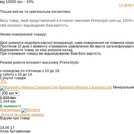
від 10000 грн. - 10%
10 ДНІВ
Тільки якісна та оригінальна косметика:
Весь товар, який представлений в інтернет-магазині Рrimestyle.com.ua, 100% 
свій рахунок і відшкодуємо Вам вартість.
Умови повернення товару:
Щоб уникнути недобросовісної конкуренції, сума повернення не повинна пере
Протягом 10 днів з моменту отримання замовлення Ви маєте зателефонувати
Відправляєте товар за наш рахунок назад.
При отриманні товару ми відшкодовуємо Вам його вартість.
Режим роботи інтернет-магазину PrimeStyle:
з понеділка по п'ятницю з 10 до 18.
у суботу з 10 до 14.
Супутні товари
-5%
Barbados Mineral Cleansing Gel
Мінеральни
1 310 грн.
1 244
грн.
В наявності
Докладніше
Купити
Додати до списку бажань
Відгуки про товар
18.06.17
Алла Артамонова