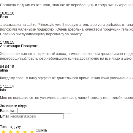
Согласна с одним из отзывов, главное не переборщить и тогда очень хорош
16.01.16
Вика
:заказывала на сайте Primestyle уже 2 продукта,гель aloe vera barbados от ana 
положили маленькие подарочки. Очень довольна качеством продукции,гель хо
Спасибо обслуживаещему персоналу за работу!
17.08.15
Александра Прощенко
Хорошо впитывается, приятный запах, намного легче, чем крема, самое то д
переборщить,&nbsp;&nbsp;небольшого кол-ва достаточно на все лицо и шею.
04.04.15
afina
Каждому свое...я вижу эффект от длительного применения-кожа увлажнена и 
17.11.14
tata
Мне не понравился, не увлажняет, стягивает, липкий, кожа у меня комбиниров
Залишити відгук
Ваше ім’я
Email
Текст відгуку
Оцінка