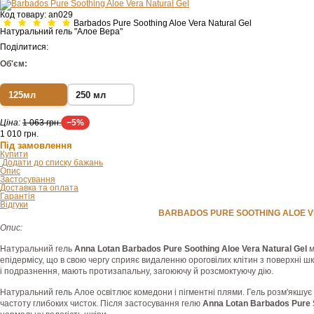
Код товару:
an029
Barbados Pure Soothing Aloe Vera Natural Gel
Натуральний гель "Алое Вера"
Поділитися:
Об'єм:
125мл
250 мл
Ціна:
1 063 грн.
−5%
1 010
грн.
Під замовлення
Купити
Додати до списку бажань
Опис
Застосування
Доставка та оплата
Гарантія
Відгуки
BARBADOS PURE SOOTHING ALOE V
Опис:
Натуральний гель
Anna Lotan Barbados Pure Soothing Aloe Vera Natural Gel
м
епідермісу, що в свою чергу сприяє видаленню ороговілих клітин з поверхні шк
і подразнення, мають протизапальну, загоюючу й розсмоктуючу дію.
Натуральний гель Алое освітлює комедони і пігментні плями. Гель розм'якшу
частоту глибоких чисток. Після застосування гелю
Anna Lotan Barbados Pure S