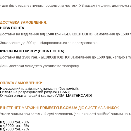
- для фізіотерапевтичних процедур: мікротоки, УЗ масаж і ліфтинг, дезінкруста
ДОСТАВКА ЗАМОВЛЕННЯ:
НОВА ПОШТА
Доставка на відділення
від 1500 грн. - БЕЗКОШТОВНО!
Замовлення до 1500 гр
Замовлення до 200 грн. відправляються за передоплатою.
КУР'ЄРОМ ПО КИЄВУ (НОВА ПОШТА)
Доставка
від 1500 грн
. -
БЕЗКОШТОВНО
! Замовлення до 1500 грн. - згідно з
День доставки менеджер уточнює по телефону.
ОПЛАТА ЗАМОВЛЕННЯ:
Накладений платіж при отриманні (без комісії);
Оплата на розрахунковий рахунок (IBAN);
Онлайн оплата на сайті карткою (VISA, MASTERCARD)
В ІНТЕРНЕТ-МАГАЗИНІ
РRIMESTYLE.COM.UA
ДІЄ СИСТЕМА ЗНИЖОК.
Умови знижки при загальній сумі замовлень (за наявності акційної знижки на т
від 3000 грн. - 3%
від 5000 грн. - 5%
від 7000 грн. - 7%