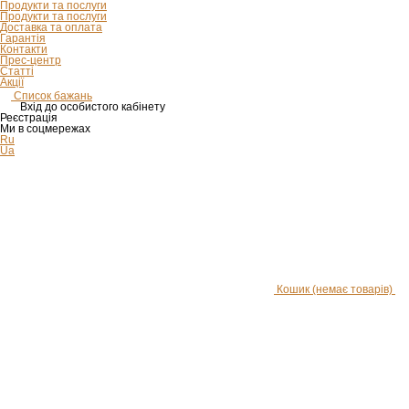
Продукти та послуги
Продукти та послуги
Доставка та оплата
Гарантія
Контакти
Прес-центр
Статті
Акції
Список бажань
Вхід до особистого кабінету
Реєстрація
Ми в соцмережах
Ru
Ua
Кошик
(немає товарів)