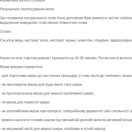
нормальну вологість шкіри.
Результат застосування гелю:
Застосування натурального гелю Алое допоможе Вам уникнути частих глибоких 
видаленню комедонів і освітленню пігментних плям.
Склад:
Сік алое вера, екстракт алое, екстракт герані, алантоїн, гліцерин, імідазолідін
Нанести гель товстим шаром і залишити на 20-30 хвилин. Потім зняти волого
Може використовуватися:
- для підготовки шкіри до наступних процедур, в тому числі до глибокого чище
- як зволожуюча маска для будь-якого типу шкіри;
- як протизапальна маска для жирної проблемної шкіри;
- як маска для пористої шкіри;
- як заспокійлива маска при куперозі, себорейному дерматиті або схильності 
- можна наносити тонким шаром під звичайний денний крем як активний конц
- як масажний засіб для жирної шкіри, особливо в літній період;