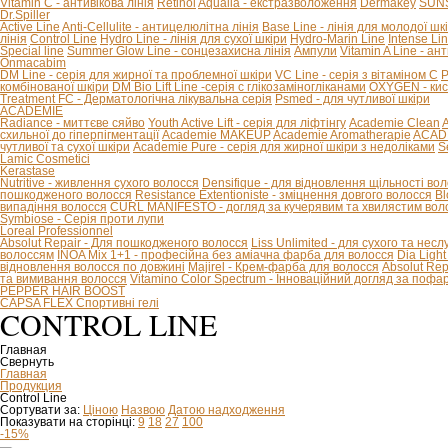
Vitamin C - антивікова лінія
Retinol
Aqualia - екстразволоження
Dermakey
SUNS
Dr.Spiller
Active Line
Anti-Cellulite - антицелюлітна лінія
Base Line - лінія для молодої шк
лінія
Control Line
Hydro Line - лінія для сухої шкіри
Hydro-Marin Line
Intense Li
Special line
Summer Glow Line - сонцезахисна лінія
Ампули
Vitamin A Line - ан
Onmacabim
DM Line - серія для жирної та проблемної шкіри
VC Line - серія з вітаміном С
P
комбінованої шкіри
DM Bio Lift Line -cерія с глікозаміногліканами
OXYGEN - кис
Treatment FC - Дерматологічна лікувальна серія
Psmed - для чутливої шкіри
ACADEMIE
Radiance - миттєве сяйво
Youth Active Lift - серія для ліфтінгу
Academie Clean
A
схильної до гіперпігментації
Academie MAKEUP
Academie Aromatherapie
ACADE
чутливої та сухої шкіри
Academie Pure - серія для жирної шкіри з недоліками
S
Lamic Cosmetici
Kerastase
Nutritive - живлення сухого волосся
Densifique - для відновлення щільності во
пошкодженого волосся
Resistance Extentioniste - зміцнення довгого волосся
Bl
випадіння волосся
CURL MANIFESTO - догляд за кучерявим та хвилястим вол
Symbiose - Серія проти лупи
Loreal Professionnel
Absolut Repair - Для пошкодженого волосся
Liss Unlimited - для сухого та нес
волоссям
INOA Mix 1+1 - професійна без аміачна фарба для волосся
Dia Ligh
відновлення волосся по довжині
Majirel - Крем-фарба для волосся
Absolut Rep
та вимивання волосся
Vitamino Color Spectrum - Інноваційний догляд за поф
PEPPER HAIR BOOST
CAPSA FLEX Спортивні гелі
CONTROL LINE
Главная
Свернуть
Главная
Продукция
Control Line
Сортувати за:
Ціною
Назвою
Датою надходження
Показувати на сторінці:
9
18
27
100
-15%