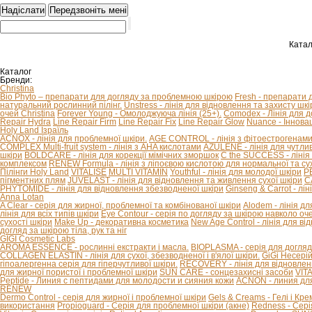
Катал
Каталог
Бренди:
Christina
Bio Phyto – препарати для догляду за проблемною шкірою
Fresh - препарати 
натуральний рослинний пілінг.
Unstress - лінія для відновлення та захисту шкір
очей Christina
Forever Young - Омолоджуюча лінія (25+).
Comodex - Лінія для 
Repair Hydra
Line Repair Firm
Line Repair Fix
Line Repair Glow
Nuance - Іннова
Holy Land Ізраїль
ACNOX - лінія для проблемної шкіри.
AGE CONTROL - лінія з фітоестрогенами 
COMPLEX Multi-fruit system - лінія з AHA кислотами
AZULENE - лінія для чутливо
шкіри
BOLDCARE - лінія для корекції мімічних зморшок
C the SUCCESS - лінія 
комплексом
RENEW Formula - лінія з ліпоєвою кислотою для нормальної та сух
Пілінги Holy Land
VITALISE
MULTI VITAMIN
Youthful - лінія для молодої шкіри
P
пігментних плям
JUVELAST - лінія для відновлення та живлення сухої шкіри
C
PHYTOMIDE - лінія для відновлення збезводненої шкіри
Ginseng & Carrot - л
Anna Lotan
A Clear - серія для жирної, проблемної та комбінованої шкіри
Alodem - лінія д
лінія для всіх типів шкіри
Eye Contour - серія по догляду за шкірою навколо оч
сухості шкіри
Make Up - декоративна косметика
New Age Control - лінія для в
догляд за шкірою тіла, рук та ніг
GIGI Cosmetic Labs
AROMA ESSENCE - рослинні екстракти і масла.
BIOPLASMA - серія для догляд
COLLAGEN ELASTIN - лінія для сухої, збезводненої і в'ялої шкіри.
GiGi Несері
гіпоалергенна серія для гіперчутливої ​​шкіри.
RECOVERY - лінія для відновлен
для жирної пористої і проблемної шкіри
SUN CARE - сонцезахисні засоби
VIT
Peptide - Линия с пептидами для молодости и сияния кожи
ACNON - линия дл
RENEW
Dermo Control - серія для жирної і проблемної шкіри
Gels & Creams - Гелі і Кре
використання
Propioguard - Серія для проблемної шкіри (акне)
Redness - Сері