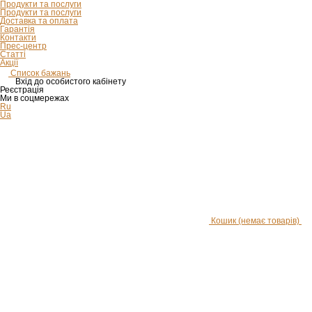
Продукти та послуги
Продукти та послуги
Доставка та оплата
Гарантія
Контакти
Прес-центр
Статті
Акції
Список бажань
Вхід до особистого кабінету
Реєстрація
Ми в соцмережах
Ru
Ua
Кошик
(немає товарів)