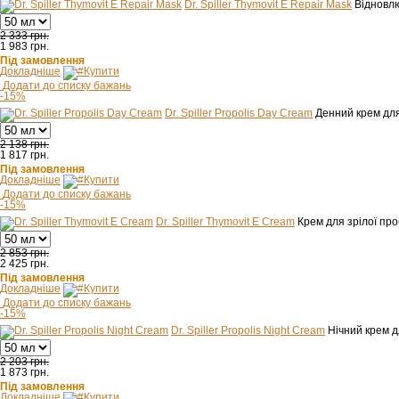
Dr. Spiller Thymovit E Repair Mask
Відновлю
2 333 грн.
1 983
грн.
Під замовлення
Докладніше
Купити
Додати до списку бажань
-15%
Dr. Spiller Propolis Day Cream
Денний крем для
2 138 грн.
1 817
грн.
Під замовлення
Докладніше
Купити
Додати до списку бажань
-15%
Dr. Spiller Thymovit E Cream
Крем для зрілої пр
2 853 грн.
2 425
грн.
Під замовлення
Докладніше
Купити
Додати до списку бажань
-15%
Dr. Spiller Propolis Night Cream
Нічний крем д
2 203 грн.
1 873
грн.
Під замовлення
Докладніше
Купити