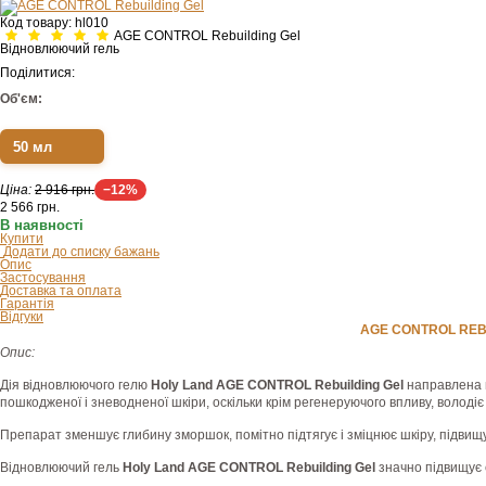
Код товару:
hl010
AGE CONTROL Rebuilding Gel
Відновлюючий гель
Поділитися:
Об'єм:
50 мл
Ціна:
2 916 грн.
−12%
2 566
грн.
В наявності
Купити
Додати до списку бажань
Опис
Застосування
Доставка та оплата
Гарантія
Відгуки
AGE CONTROL REB
Опис:
Дія відновлюючого гелю
Holy Land AGE CONTROL Rebuilding Gel
направлена н
пошкодженої і зневодненої шкіри, оскільки крім регенеруючого впливу, волод
Препарат зменшує глибину зморшок, помітно підтягує і зміцнює шкіру, підвищує
Відновлюючий гель
Holy Land AGE CONTROL Rebuilding Gel
значно підвищує 