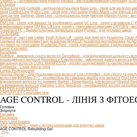
Vitamin C - антивікова лінія
Retinol
Aqualia - екстразволоження
Dermakey
SUNS
Dr.Spiller
Active Line
Anti-Cellulite - антицелюлітна лінія
Base Line - лінія для молодої шк
лінія
Control Line
Hydro Line - лінія для сухої шкіри
Hydro-Marin Line
Intense Li
Special line
Summer Glow Line - сонцезахисна лінія
Ампули
Vitamin A Line - ан
Onmacabim
DM Line - серія для жирної та проблемної шкіри
VC Line - серія з вітаміном С
P
комбінованої шкіри
DM Bio Lift Line -cерія с глікозаміногліканами
OXYGEN - кис
Treatment FC - Дерматологічна лікувальна серія
Psmed - для чутливої шкіри
ACADEMIE
Radiance - миттєве сяйво
Youth Active Lift - серія для ліфтінгу
Academie Clean
A
схильної до гіперпігментації
Academie MAKEUP
Academie Aromatherapie
ACADE
чутливої та сухої шкіри
Academie Pure - серія для жирної шкіри з недоліками
S
Lamic Cosmetici
Kerastase
Nutritive - живлення сухого волосся
Densifique - для відновлення щільності во
пошкодженого волосся
Resistance Extentioniste - зміцнення довгого волосся
Bl
випадіння волосся
CURL MANIFESTO - догляд за кучерявим та хвилястим вол
Symbiose - Серія проти лупи
Loreal Professionnel
Absolut Repair - Для пошкодженого волосся
Liss Unlimited - для сухого та нес
волоссям
INOA Mix 1+1 - професійна без аміачна фарба для волосся
Dia Ligh
відновлення волосся по довжині
Majirel - Крем-фарба для волосся
Absolut Rep
та вимивання волосся
Vitamino Color Spectrum - Інноваційний догляд за поф
PEPPER HAIR BOOST
CAPSA FLEX Спортивні гелі
AGE CONTROL - ЛІНІЯ З ФІТ
Головна
Згорнути
Головна
Продукція
Holy Land Ізраїль
AGE CONTROL - лінія з фітоестрогенами для в'янучої шкіри
AGE CONTROL Rebuilding Gel
-12%