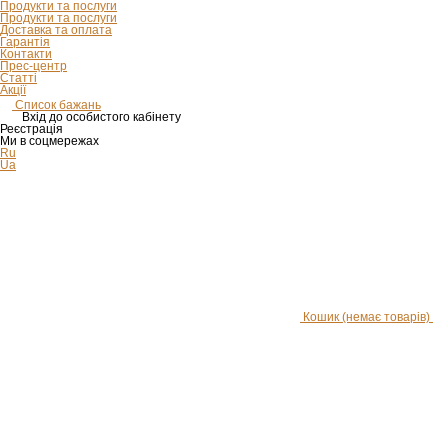
Продукти та послуги
Продукти та послуги
Доставка та оплата
Гарантія
Контакти
Прес-центр
Статті
Акції
Список бажань
Вхід до особистого кабінету
Реєстрація
Ми в соцмережах
Ru
Ua
Кошик
(немає товарів)