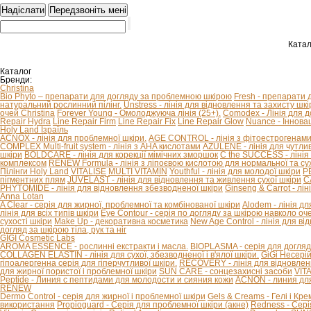
Катал
Каталог
Бренди:
Christina
Bio Phyto – препарати для догляду за проблемною шкірою
Fresh - препарати 
натуральний рослинний пілінг.
Unstress - лінія для відновлення та захисту шкір
очей Christina
Forever Young - Омолоджуюча лінія (25+).
Comodex - Лінія для 
Repair Hydra
Line Repair Firm
Line Repair Fix
Line Repair Glow
Nuance - Іннова
Holy Land Ізраїль
ACNOX - лінія для проблемної шкіри.
AGE CONTROL - лінія з фітоестрогенами 
COMPLEX Multi-fruit system - лінія з AHA кислотами
AZULENE - лінія для чутливо
шкіри
BOLDCARE - лінія для корекції мімічних зморшок
C the SUCCESS - лінія 
комплексом
RENEW Formula - лінія з ліпоєвою кислотою для нормальної та сух
Пілінги Holy Land
VITALISE
MULTI VITAMIN
Youthful - лінія для молодої шкіри
P
пігментних плям
JUVELAST - лінія для відновлення та живлення сухої шкіри
C
PHYTOMIDE - лінія для відновлення збезводненої шкіри
Ginseng & Carrot - л
Anna Lotan
A Clear - серія для жирної, проблемної та комбінованої шкіри
Alodem - лінія д
лінія для всіх типів шкіри
Eye Contour - серія по догляду за шкірою навколо оч
сухості шкіри
Make Up - декоративна косметика
New Age Control - лінія для в
догляд за шкірою тіла, рук та ніг
GIGI Cosmetic Labs
AROMA ESSENCE - рослинні екстракти і масла.
BIOPLASMA - серія для догляд
COLLAGEN ELASTIN - лінія для сухої, збезводненої і в'ялої шкіри.
GiGi Несері
гіпоалергенна серія для гіперчутливої ​​шкіри.
RECOVERY - лінія для відновлен
для жирної пористої і проблемної шкіри
SUN CARE - сонцезахисні засоби
VIT
Peptide - Линия с пептидами для молодости и сияния кожи
ACNON - линия дл
RENEW
Dermo Control - серія для жирної і проблемної шкіри
Gels & Creams - Гелі і Кре
використання
Propioguard - Серія для проблемної шкіри (акне)
Redness - Сері