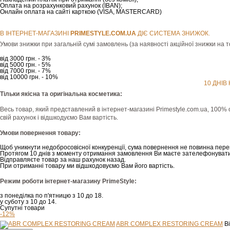
Оплата на розрахунковий рахунок (IBAN);
Онлайн оплата на сайті карткою (VISA, MASTERCARD)
В ІНТЕРНЕТ-МАГАЗИНІ
РRIMESTYLE.COM.UA
ДІЄ СИСТЕМА ЗНИЖОК.
Умови знижки при загальній сумі замовлень (за наявності акційної знижки на т
від 3000 грн. - 3%
від 5000 грн. - 5%
від 7000 грн. - 7%
від 10000 грн. - 10%
10 ДНІВ
Тільки якісна та оригінальна косметика:
Весь товар, який представлений в інтернет-магазині Рrimestyle.com.ua, 100% 
свій рахунок і відшкодуємо Вам вартість.
Умови повернення товару:
Щоб уникнути недобросовісної конкуренції, сума повернення не повинна пере
Протягом 10 днів з моменту отримання замовлення Ви маєте зателефонувати
Відправляєте товар за наш рахунок назад.
При отриманні товару ми відшкодовуємо Вам його вартість.
Режим роботи інтернет-магазину PrimeStyle:
з понеділка по п'ятницю з 10 до 18.
у суботу з 10 до 14.
Супутні товари
-12%
ABR COMPLEX RESTORING CREAM
В