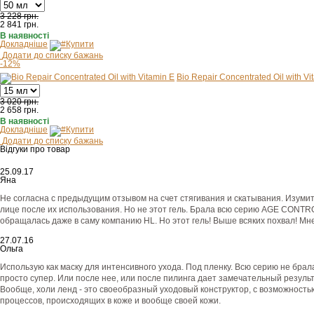
3 228 грн.
2 841
грн.
В наявності
Докладніше
Купити
Додати до списку бажань
-12%
Bio Repair Concentrated Оil with Vi
3 020 грн.
2 658
грн.
В наявності
Докладніше
Купити
Додати до списку бажань
Відгуки про товар
25.09.17
Яна
Не согласна с предыдущим отзывом на счет стягивания и скатывания. Изумит
лице после их использования. Но не этот гель. Брала всю серию AGE CONTRO
обращалась даже в саму компанию HL. Но этот гель! Выше всяких похвал! Мне
27.07.16
Ольга
Использую как маску для интенсивного ухода. Под пленку. Всю серию не брал
просто супер. Или после нее, или после пилинга дает замечательный результ
Вообще, холи ленд - это своеобразный уходовый конструктор, с возможность
процессов, происходящих в коже и вообще своей кожи.