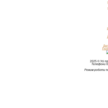
Дог
Полі
2025 © Усі 
Телефони
0
Режим роботи
п