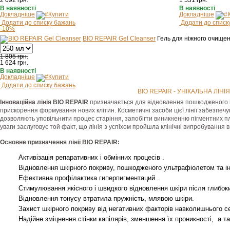
2 092
грн.
1 531
грн.
В наявності
В наявності
Докладніше
Купити
Докладніше
Додати до списку бажань
Додати до списк
-10%
BIO REPAIR Gel Cleanser
Гель для ніжного очище
1 805 грн.
1 624
грн.
В наявності
Докладніше
Купити
Додати до списку бажань
BIO REPAIR - УНІКАЛЬНА ЛІН
Інноваційна лінія BIO REPAIR
призначається для відновлення пошкодженого ш
прискорення формування нових клітин. Косметичні засоби цієї лінії забезпеч
дозволяють уповільнити процес старіння, запобігти виникненню пігментних пля
уваги заслуговує той факт, що лінія з успіхом пройшла клінічні випробування 
Основне призначення лінії BIO REPAIR:
Активізація репаративних і обмінних процесів .
Відновлення шкірного покриву, пошкодженого ультрафіолетом та і
Ефективна профілактика гиперпигментаций .
Стимулювання якісного і швидкого відновлення шкіри після глибоких
Відновлення тонусу втратила пружність, млявою шкіри.
Захист шкірного покриву від негативних факторів навколишнього 
Надійне зміцнення стінки капілярів, зменшення їх проникності, а т