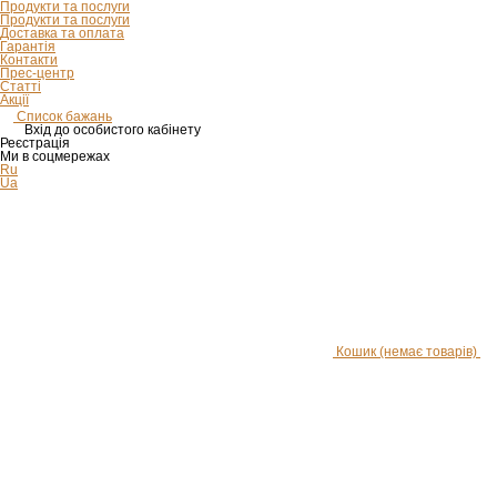
Продукти та послуги
Продукти та послуги
Доставка та оплата
Гарантія
Контакти
Прес-центр
Статті
Акції
Список бажань
Вхід до особистого кабінету
Реєстрація
Ми в соцмережах
Ru
Ua
Кошик
(немає товарів)