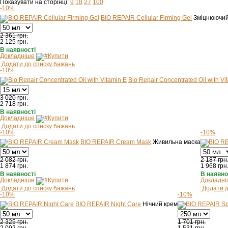
Показувати на сторінці:
9
18
27
100
-10%
BIO REPAIR Cellular Firming Gel
Зміцнюючий
2 361 грн.
2 125
грн.
В наявності
Докладніше
Купити
Додати до списку бажань
-10%
Bio Repair Concentrated Оil with Vi
3 020 грн.
2 718
грн.
В наявності
Докладніше
Купити
Додати до списку бажань
-10%
-10%
BIO REPAIR Cream Mask
Живильна маска
2 082 грн.
2 187 грн
1 874
грн.
1 968
грн
В наявності
В наявно
Докладніше
Купити
Докладн
Додати до списку бажань
Додати д
-10%
-10%
BIO REPAIR Night Care
Нічний крем
2 325 грн.
1 701 грн.