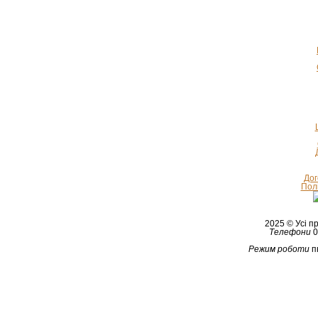
Дог
Полі
2025 © Усі 
Телефони
0
Режим роботи
п