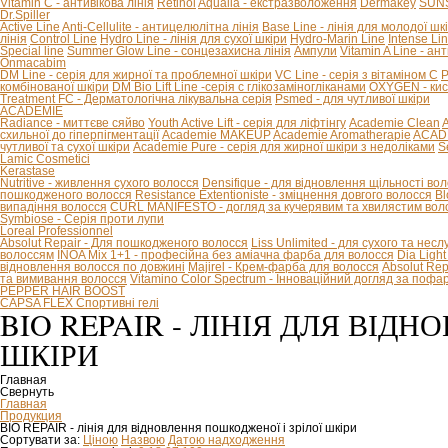
Vitamin C - антивікова лінія
Retinol
Aqualia - екстразволоження
Dermakey
SUNS
Dr.Spiller
Active Line
Anti-Cellulite - антицелюлітна лінія
Base Line - лінія для молодої шк
лінія
Control Line
Hydro Line - лінія для сухої шкіри
Hydro-Marin Line
Intense Li
Special line
Summer Glow Line - сонцезахисна лінія
Ампули
Vitamin A Line - ан
Onmacabim
DM Line - серія для жирної та проблемної шкіри
VC Line - серія з вітаміном С
P
комбінованої шкіри
DM Bio Lift Line -cерія с глікозаміногліканами
OXYGEN - кис
Treatment FC - Дерматологічна лікувальна серія
Psmed - для чутливої шкіри
ACADEMIE
Radiance - миттєве сяйво
Youth Active Lift - серія для ліфтінгу
Academie Clean
A
схильної до гіперпігментації
Academie MAKEUP
Academie Aromatherapie
ACADE
чутливої та сухої шкіри
Academie Pure - серія для жирної шкіри з недоліками
S
Lamic Cosmetici
Kerastase
Nutritive - живлення сухого волосся
Densifique - для відновлення щільності во
пошкодженого волосся
Resistance Extentioniste - зміцнення довгого волосся
Bl
випадіння волосся
CURL MANIFESTO - догляд за кучерявим та хвилястим вол
Symbiose - Серія проти лупи
Loreal Professionnel
Absolut Repair - Для пошкодженого волосся
Liss Unlimited - для сухого та нес
волоссям
INOA Mix 1+1 - професійна без аміачна фарба для волосся
Dia Ligh
відновлення волосся по довжині
Majirel - Крем-фарба для волосся
Absolut Rep
та вимивання волосся
Vitamino Color Spectrum - Інноваційний догляд за поф
PEPPER HAIR BOOST
CAPSA FLEX Спортивні гелі
BIO REPAIR - ЛІНІЯ ДЛЯ ВІД
ШКІРИ
Главная
Свернуть
Главная
Продукция
BIO REPAIR - лінія для відновлення пошкодженої і зрілої шкіри
Сортувати за:
Ціною
Назвою
Датою надходження