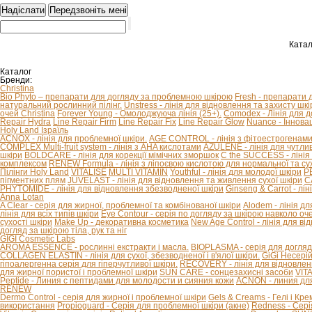
Катал
Каталог
Бренди:
Christina
Bio Phyto – препарати для догляду за проблемною шкірою
Fresh - препарати 
натуральний рослинний пілінг.
Unstress - лінія для відновлення та захисту шкір
очей Christina
Forever Young - Омолоджуюча лінія (25+).
Comodex - Лінія для 
Repair Hydra
Line Repair Firm
Line Repair Fix
Line Repair Glow
Nuance - Іннова
Holy Land Ізраїль
ACNOX - лінія для проблемної шкіри.
AGE CONTROL - лінія з фітоестрогенами 
COMPLEX Multi-fruit system - лінія з AHA кислотами
AZULENE - лінія для чутливо
шкіри
BOLDCARE - лінія для корекції мімічних зморшок
C the SUCCESS - лінія 
комплексом
RENEW Formula - лінія з ліпоєвою кислотою для нормальної та сух
Пілінги Holy Land
VITALISE
MULTI VITAMIN
Youthful - лінія для молодої шкіри
P
пігментних плям
JUVELAST - лінія для відновлення та живлення сухої шкіри
C
PHYTOMIDE - лінія для відновлення збезводненої шкіри
Ginseng & Carrot - л
Anna Lotan
A Clear - серія для жирної, проблемної та комбінованої шкіри
Alodem - лінія д
лінія для всіх типів шкіри
Eye Contour - серія по догляду за шкірою навколо оч
сухості шкіри
Make Up - декоративна косметика
New Age Control - лінія для в
догляд за шкірою тіла, рук та ніг
GIGI Cosmetic Labs
AROMA ESSENCE - рослинні екстракти і масла.
BIOPLASMA - серія для догляд
COLLAGEN ELASTIN - лінія для сухої, збезводненої і в'ялої шкіри.
GiGi Несері
гіпоалергенна серія для гіперчутливої ​​шкіри.
RECOVERY - лінія для відновлен
для жирної пористої і проблемної шкіри
SUN CARE - сонцезахисні засоби
VIT
Peptide - Линия с пептидами для молодости и сияния кожи
ACNON - линия дл
RENEW
Dermo Control - серія для жирної і проблемної шкіри
Gels & Creams - Гелі і Кре
використання
Propioguard - Серія для проблемної шкіри (акне)
Redness - Сері