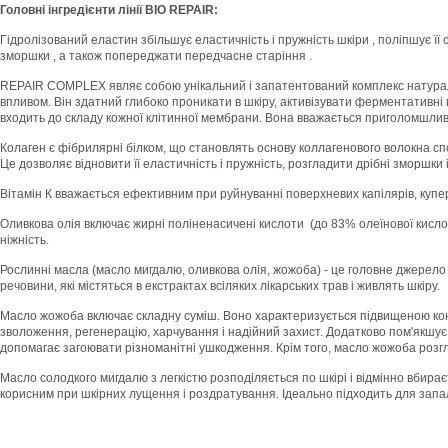
Головні інгредієнти лінії BIO REPAIR:
Гідролізований еластин збільшує еластичність і пружність шкіри , поліпшує її
зморшки , а також попереджати передчасне старіння .
REPAIR COMPLEX являє собою унікальний і запатентований комплекс натурал
впливом. Він здатний глибоко проникати в шкіру, активізувати ферментативні
входить до складу кожної клітинної мембрани. Вона вважається приголомшл
Колаген є фібрилярні білком, що становлять основу коллагенового волокна спо
Це дозволяє відновити її еластичність і пружність, розгладити дрібні зморшк
Вітамін К вважається ефективним при руйнуванні поверхневих капілярів, купе
Оливкова олія включає жирні поліненасичені кислоти (до 83% олеїнової кислоти)
ніжність.
Рослинні масла (масло мигдалю, оливкова олія, жожоба) - це головне джерело
речовини, які містяться в екстрактах всіляких лікарських трав і живлять шкіру.
Масло жожоба включає складну суміш. Воно характеризується підвищеною ко
зволоження, регенерацію, харчування і надійний захист. Додатково пом'якшує
допомагає загоювати різноманітні ушкодження. Крім того, масло жожоба розгл
Масло солодкого мигдалю з легкістю розподіляється по шкірі і відмінно вбирає
корисним при шкірних лущення і роздратування. Ідеально підходить для запале