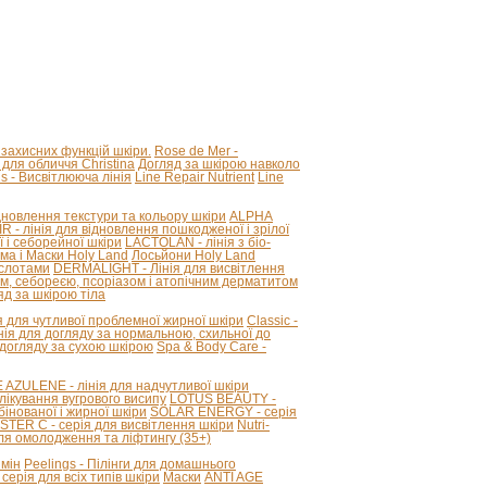
 захисних функцій шкіри.
Rose de Mer -
для обличчя Christina
Догляд за шкірою навколо
ous - Висвітлююча лінія
Line Repair Nutrient
Line
новлення текстури та кольору шкіри
ALPHA
R - лінія для відновлення пошкодженої і зрілої
 і себорейної шкіри
LACTOLAN - лінія з біо-
ма і Маски Holy Land
Лосьйони Holy Land
ислотами
DERMALIGHT - Лінія для висвітлення
ом, себореєю, псоріазом і атопічним дерматитом
д за шкірою тіла
я для чутливої ​​проблемної жирної шкіри
Classic -
лінія для догляду за нормальною, схильної до
 догляду за сухою шкірою
Spa & Body Care -
ZULENE - лінія для надчутливої ​​шкіри
лікування вугрового висипу
LOTUS BEAUTY -
інованої і жирної шкіри
SOLAR ENERGY - серія
STER C - серія для висвітлення шкіри
Nutri-
для омолодження та ліфтингу (35+)
змін
Peelings - Пілінги для домашнього
серія для всіх типів шкіри
Маски
ANTI AGE