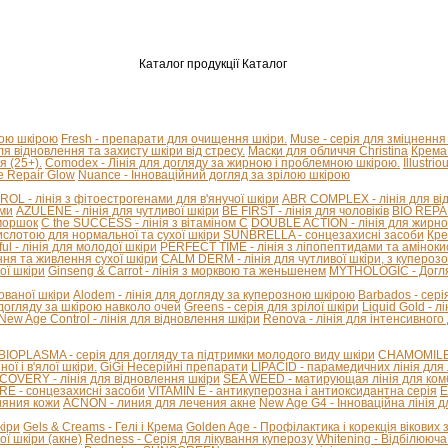
Каталог продукції
Каталог
ною шкірою
Fresh - препарати для очищення шкіри.
Muse - серія для зміцнення
для відновлення та захисту шкіри від стресу.
Маски для обличчя Christina
Крема 
я (25+).
Comodex - Лінія для догляду за жирною і проблемною шкірою.
Illustri
e Repair Glow
Nuance - Інноваційний догляд за зрілою шкірою
L - лінія з фітоестрогенами для в'янучої шкіри
ABR COMPLEX - лінія для від
ами
AZULENE - лінія для чутливої ​​шкіри
BE FIRST - лінія для чоловіків
BIO REPAI
зморшок
C the SUCCESS - лінія з вітаміном С
DOUBLE ACTION - лінія для жирної
ислотою для нормальної та сухої шкіри
SUNBRELLA - сонцезахисні засоби
Кре
ful - лінія для молодої шкіри
PERFECT TIME - лінія з ліпопептидами та амінок
ння та живлення сухої шкіри
CALM DERM - лінія для чутливої шкіри, з купероз
ої шкіри
Ginseng & Carrot - лінія з морквою та женьшенем
MYTHOLOGIC - Догля
нованої шкіри
Alodem - лінія для догляду за куперозною шкірою
Barbados - сері
 догляду за шкірою навколо очей
Greens - серія для зрілої шкіри
Liquid Gold - 
New Age Control - лінія для відновлення шкіри
Renova - лінія для інтенсивного
BIOPLASMA - серія для догляду та підтримки молодого виду шкіри
CHAMOMILE A
ї і в'ялої шкіри.
GiGi Несерійні препарати
LIPACID - парамедичних лінія для 
COVERY - лінія для відновлення шкіри
SEA WEED - матирующая лінія для комб
E - сонцезахисні засоби
VITAMIN E - антикуперозна і антиоксидантна серія
E
ияния кожи
ACNON - линия для лечения акне
New Age G4 - Інноваційна лінія 
кіри
Gels & Creams - Гелі і Крема
Golden Age - Профілактика і корекція вікових 
ї шкіри (акне)
Redness - Серія для лікування куперозу
Whitening - Відбілююча 