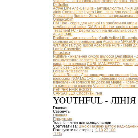
Vitamin C - антивікова лінія
Retinol
Aqualia - ек
Dr.Spiller
Active Line
Anti-Cellulite - антицелюлітна лінія
Ba
лінія
Control Line
Hydro Line - лінія для сухої шкі
Special line
Summer Glow Line - сонцезахисна лі
Onmacabim
DM Line - серія для жирної та проблемної шкіри
комбінованої шкіри
DM Bio Lift Line -cерія с глі
Treatment FC - Дерматологічна лікувальна серія
ACADEMIE
Radiance - миттєве сяйво
Youth Active Lift - сері
схильної до гіперпігментації
Academie MAKEUP
чутливої та сухої шкіри
Academie Pure - серія дл
Lamic Cosmetici
Kerastase
Nutritive - живлення сухого волосся
Densifique -
пошкодженого волосся
Resistance Extentioniste
випадіння волосся
CURL MANIFESTO - догляд за
Symbiose - Серія проти лупи
Loreal Professionnel
Absolut Repair - Для пошкодженого волосся
Liss
волоссям
INOA Mix 1+1 - професійна без аміач
відновлення волосся по довжині
Majirel - Крем
та вимивання волосся
Vitamino Color Spectrum
PEPPER HAIR BOOST
CAPSA FLEX Спортивні гелі
YOUTHFUL - ЛІНІ
Главная
Свернуть
Главная
Продукция
Youthful - лінія для молодої шкіри
Сортувати за:
Ціною
Назвою
Датою надходжен
Показувати на сторінці:
9
18
27
100
-12%