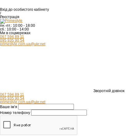
Вхід
до особистого кабінету
/
Реєстрація
пн.-пт.:
10:00 - 18:00
сб.:
10:00 - 14:00
Ми в соцмережах
067 594 89 11
095 935 90 54
primestyle.com.ua@ukr.net
Зворотній дзвінок
067 594 89 11
095 935 90 54
primestyle.com.ua@ukr.net
Ваше ім’я
Номер телефону