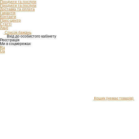
Продукти та послуги
Продукти та послуги
Доставка та оплата
Гарантія
Контакти
Прес-центр
Статті
Акції
Список бажань
Вхід до особистого кабінету
Реєстрація
Ми в соцмережах
Ru
Ua
Кошик
(немає товарів)