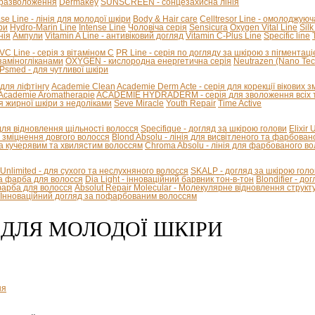
стразволоження
Dermakey
SUNSCREEN - сонцезахисна лінія
se Line - лінія для молодої шкіри
Body & Hair care
Celltresor Line - омолоджуюч
ри
Hydro-Marin Line
Intense Line
Чоловіча серія
Sensicura
Oxygen Vital Line
Silk
нія
Ампули
Vitamin A Line - антивіковий догляд
Vitamin C-Plus Line
Specific line
VC Line - серія з вітаміном С
PR Line - серія по догляду за шкірою з пігментац
козаміногліканами
OXYGEN - кислородна енергетична серія
Neutrazen (Nano Tec
Psmed - для чутливої шкіри
я для ліфтінгу
Academie Clean
Academie Derm Acte - серія для корекції вікових з
Academie Aromatherapie
ACADEMIE HYDRADERM - серія для зволоження всіх т
я жирної шкіри з недоліками
Seve Miracle
Youth Repair
Time Active
 для відновлення щільності волосся
Specifique - догляд за шкірою голови
Elixir
 - зміцнення довгого волосся
Blond Absolu - лінія для висвітленого та фарбован
 кучерявим та хвилястим волоссям
Chroma Absolu - лінія для фарбованого в
 Unlimited - для сухого та неслухняного волосся
SKALP - догляд за шкірою голо
на фарба для волосся
Dia Light - інноваційний барвник тон-в-тон
Blondifier - д
-фарба для волосся
Absolut Repair Molecular - Молекулярне відновлення структ
 - Інноваційний догляд за пофарбованим волоссям
Я ДЛЯ МОЛОДОЇ ШКІРИ
ня