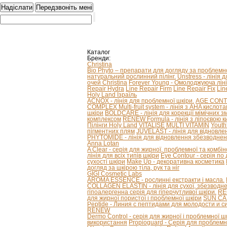
Каталог
Бренди:
Christina
Bio Phyto – препарати для догляду за проблем
натуральний рослинний пілінг.
Unstress - лінія 
очей Christina
Forever Young - Омолоджуюча ліні
Repair Hydra
Line Repair Firm
Line Repair Fix
Lin
Holy Land Ізраїль
ACNOX - лінія для проблемної шкіри.
AGE CONTRO
COMPLEX Multi-fruit system - лінія з AHA кислот
шкіри
BOLDCARE - лінія для корекції мімічних 
комплексом
RENEW Formula - лінія з ліпоєвою к
Пілінги Holy Land
VITALISE
MULTI VITAMIN
Youth
пігментних плям
JUVELAST - лінія для відновле
PHYTOMIDE - лінія для відновлення збезводнен
Anna Lotan
A Clear - серія для жирної, проблемної та комбі
лінія для всіх типів шкіри
Eye Contour - серія по
сухості шкіри
Make Up - декоративна косметика
догляд за шкірою тіла, рук та ніг
GIGI Cosmetic Labs
AROMA ESSENCE - рослинні екстракти і масла.
COLLAGEN ELASTIN - лінія для сухої, збезводнено
гіпоалергенна серія для гіперчутливої ​​шкіри.
RE
для жирної пористої і проблемної шкіри
SUN CAR
Peptide - Линия с пептидами для молодости и с
RENEW
Dermo Control - серія для жирної і проблемної ш
використання
Propioguard - Серія для проблемно