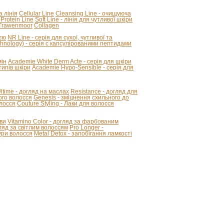
а лінія
Cellular Line
Cleansing Line - очищуюча
 Protein Line
Soft Line - лінія для чутливої шкіри
Trawenmoor
Collagen
ією
NR Line - серія для сухої, чутливої та
hnology) - серія с капсулірованими пептидами
мін
Academie White Derm Acte - серія для шкіри
ипів шкіри
Academie Hypo-Sensible - серія для
 Ultime - догляд на маслах
Resistance - догляд для
ого волосся
Genesis - зміцнення схильного до
олосся
Couture Styling - Лаки для волосся
ви
Vitamino Color - догляд за фарбованим
огляд за світлим волоссям
Pro Longer -
ури волосся
Metal Detox - запобігання ламкості