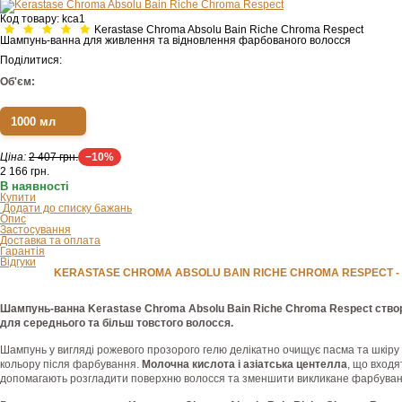
Код товару:
kca1
Kerastase Chroma Absolu Bain Riche Chroma Respect
Шампунь-ванна для живлення та відновлення фарбованого волосся
Поділитися:
Об'єм:
1000 мл
Ціна:
2 407 грн.
−10%
2 166
грн.
В наявності
Купити
Додати до списку бажань
Опис
Застосування
Доставка та оплата
Гарантія
Відгуки
KERASTASE CHROMA ABSOLU BAIN RICHE CHROMA RESPECT
Шампунь-ванна Kerastase Chroma Absolu Bain Riche Chroma Respect створ
для середнього та більш товстого волосся.
Шампунь у вигляді рожевого прозорого гелю делікатно очищує пасма та шкіру г
кольору після фарбування.
Молочна кислота і азіатська центелла
, що входя
допомагають розгладити поверхню волосся та зменшити викликане фарбуван