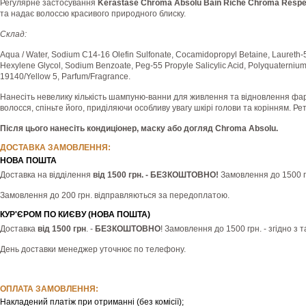
Регулярне застосування
Kerastase Chroma Absolu Bain Riche Chroma Respe
та надає волоссю красивого природного блиску.
Склад:
Aqua / Water, Sodium C14-16 Olefin Sulfonate, Cocamidopropyl Betaine, Laureth-5 
Hexylene Glycol, Sodium Benzoate, Peg-55 Propyle Salicylic Acid, Polyquaternium-6
19140/Yellow 5, Parfum/Fragrance.
Нанесіть невелику кількість шампуню-ванни для живлення та відновлення ф
волосся, спіньте його, приділяючи особливу увагу шкірі голови та корінням. 
Після цього нанесіть кондиціонер, маску або догляд Chroma Absolu.
ДОСТАВКА ЗАМОВЛЕННЯ:
НОВА ПОШТА
Доставка на відділення
від 1500 грн. - БЕЗКОШТОВНО!
Замовлення до 1500 гр
Замовлення до 200 грн. відправляються за передоплатою.
КУР'ЄРОМ ПО КИЄВУ (НОВА ПОШТА)
Доставка
від 1500 грн
. -
БЕЗКОШТОВНО
! Замовлення до 1500 грн. - згідно з
День доставки менеджер уточнює по телефону.
ОПЛАТА ЗАМОВЛЕННЯ:
Накладений платіж при отриманні (без комісії);