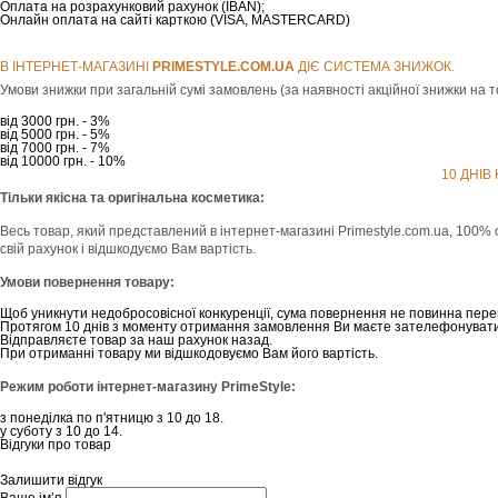
Оплата на розрахунковий рахунок (IBAN);
Онлайн оплата на сайті карткою (VISA, MASTERCARD)
В ІНТЕРНЕТ-МАГАЗИНІ
РRIMESTYLE.COM.UA
ДІЄ СИСТЕМА ЗНИЖОК.
Умови знижки при загальній сумі замовлень (за наявності акційної знижки на т
від 3000 грн. - 3%
від 5000 грн. - 5%
від 7000 грн. - 7%
від 10000 грн. - 10%
10 ДНІВ
Тільки якісна та оригінальна косметика:
Весь товар, який представлений в інтернет-магазині Рrimestyle.com.ua, 100% 
свій рахунок і відшкодуємо Вам вартість.
Умови повернення товару:
Щоб уникнути недобросовісної конкуренції, сума повернення не повинна пере
Протягом 10 днів з моменту отримання замовлення Ви маєте зателефонувати
Відправляєте товар за наш рахунок назад.
При отриманні товару ми відшкодовуємо Вам його вартість.
Режим роботи інтернет-магазину PrimeStyle:
з понеділка по п'ятницю з 10 до 18.
у суботу з 10 до 14.
Відгуки про товар
Залишити відгук