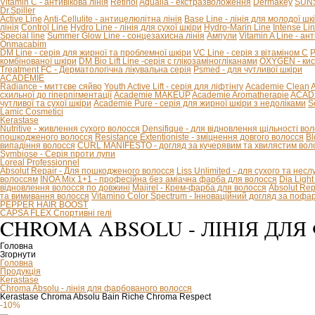
Vitamin C - антивікова лінія
Retinol
Aqualia - екстразволоження
Dermakey
SUNS
Dr.Spiller
Active Line
Anti-Cellulite - антицелюлітна лінія
Base Line - лінія для молодої шк
лінія
Control Line
Hydro Line - лінія для сухої шкіри
Hydro-Marin Line
Intense Li
Special line
Summer Glow Line - сонцезахисна лінія
Ампули
Vitamin A Line - ан
Onmacabim
DM Line - серія для жирної та проблемної шкіри
VC Line - серія з вітаміном С
P
комбінованої шкіри
DM Bio Lift Line -cерія с глікозаміногліканами
OXYGEN - кис
Treatment FC - Дерматологічна лікувальна серія
Psmed - для чутливої шкіри
ACADEMIE
Radiance - миттєве сяйво
Youth Active Lift - серія для ліфтінгу
Academie Clean
A
схильної до гіперпігментації
Academie MAKEUP
Academie Aromatherapie
ACADE
чутливої та сухої шкіри
Academie Pure - серія для жирної шкіри з недоліками
S
Lamic Cosmetici
Kerastase
Nutritive - живлення сухого волосся
Densifique - для відновлення щільності во
пошкодженого волосся
Resistance Extentioniste - зміцнення довгого волосся
Bl
випадіння волосся
CURL MANIFESTO - догляд за кучерявим та хвилястим вол
Symbiose - Серія проти лупи
Loreal Professionnel
Absolut Repair - Для пошкодженого волосся
Liss Unlimited - для сухого та нес
волоссям
INOA Mix 1+1 - професійна без аміачна фарба для волосся
Dia Ligh
відновлення волосся по довжині
Majirel - Крем-фарба для волосся
Absolut Rep
та вимивання волосся
Vitamino Color Spectrum - Інноваційний догляд за поф
PEPPER HAIR BOOST
CAPSA FLEX Спортивні гелі
CHROMA ABSOLU - ЛІНІЯ ДЛ
Головна
Згорнути
Головна
Продукція
Kerastase
Chroma Absolu - лінія для фарбованого волосся
Kerastase Chroma Absolu Bain Riche Chroma Respect
-10%