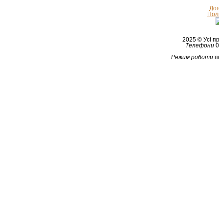
Дог
Полі
2025 © Усі 
Телефони
0
Режим роботи
п