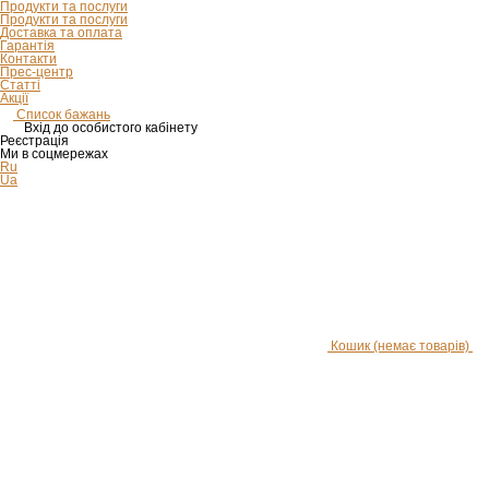
Продукти та послуги
Продукти та послуги
Доставка та оплата
Гарантія
Контакти
Прес-центр
Статті
Акції
Список бажань
Вхід до особистого кабінету
Реєстрація
Ми в соцмережах
Ru
Ua
Кошик
(немає товарів)