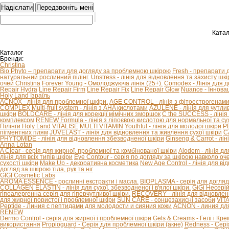
Катал
Каталог
Бренди:
Christina
Bio Phyto – препарати для догляду за проблемною шкірою
Fresh - препарати 
натуральний рослинний пілінг.
Unstress - лінія для відновлення та захисту шкір
очей Christina
Forever Young - Омолоджуюча лінія (25+).
Comodex - Лінія для 
Repair Hydra
Line Repair Firm
Line Repair Fix
Line Repair Glow
Nuance - Іннова
Holy Land Ізраїль
ACNOX - лінія для проблемної шкіри.
AGE CONTROL - лінія з фітоестрогенами 
COMPLEX Multi-fruit system - лінія з AHA кислотами
AZULENE - лінія для чутливо
шкіри
BOLDCARE - лінія для корекції мімічних зморшок
C the SUCCESS - лінія 
комплексом
RENEW Formula - лінія з ліпоєвою кислотою для нормальної та сух
Пілінги Holy Land
VITALISE
MULTI VITAMIN
Youthful - лінія для молодої шкіри
P
пігментних плям
JUVELAST - лінія для відновлення та живлення сухої шкіри
C
PHYTOMIDE - лінія для відновлення збезводненої шкіри
Ginseng & Carrot - л
Anna Lotan
A Clear - серія для жирної, проблемної та комбінованої шкіри
Alodem - лінія д
лінія для всіх типів шкіри
Eye Contour - серія по догляду за шкірою навколо оч
сухості шкіри
Make Up - декоративна косметика
New Age Control - лінія для в
догляд за шкірою тіла, рук та ніг
GIGI Cosmetic Labs
AROMA ESSENCE - рослинні екстракти і масла.
BIOPLASMA - серія для догляд
COLLAGEN ELASTIN - лінія для сухої, збезводненої і в'ялої шкіри.
GiGi Несері
гіпоалергенна серія для гіперчутливої ​​шкіри.
RECOVERY - лінія для відновлен
для жирної пористої і проблемної шкіри
SUN CARE - сонцезахисні засоби
VIT
Peptide - Линия с пептидами для молодости и сияния кожи
ACNON - линия дл
RENEW
Dermo Control - серія для жирної і проблемної шкіри
Gels & Creams - Гелі і Кре
використання
Propioguard - Серія для проблемної шкіри (акне)
Redness - Сері