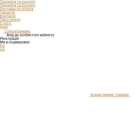
Продукти та послуги
Продукти та послуги
Доставка та оплата
Гарантія
Контакти
Прес-центр
Статті
Акції
Список бажань
Вхід до особистого кабінету
Реєстрація
Ми в соцмережах
Ru
Ua
Кошик
(немає товарів)