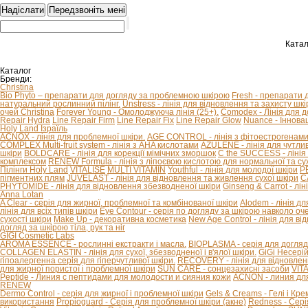
Катал
Каталог
Бренди:
Christina
Bio Phyto – препарати для догляду за проблемною шкірою
Fresh - препарати 
натуральний рослинний пілінг.
Unstress - лінія для відновлення та захисту шкір
очей Christina
Forever Young - Омолоджуюча лінія (25+).
Comodex - Лінія для 
Repair Hydra
Line Repair Firm
Line Repair Fix
Line Repair Glow
Nuance - Іннова
Holy Land Ізраїль
ACNOX - лінія для проблемної шкіри.
AGE CONTROL - лінія з фітоестрогенами 
COMPLEX Multi-fruit system - лінія з AHA кислотами
AZULENE - лінія для чутливо
шкіри
BOLDCARE - лінія для корекції мімічних зморшок
C the SUCCESS - лінія 
комплексом
RENEW Formula - лінія з ліпоєвою кислотою для нормальної та сух
Пілінги Holy Land
VITALISE
MULTI VITAMIN
Youthful - лінія для молодої шкіри
P
пігментних плям
JUVELAST - лінія для відновлення та живлення сухої шкіри
C
PHYTOMIDE - лінія для відновлення збезводненої шкіри
Ginseng & Carrot - л
Anna Lotan
A Clear - серія для жирної, проблемної та комбінованої шкіри
Alodem - лінія д
лінія для всіх типів шкіри
Eye Contour - серія по догляду за шкірою навколо оч
сухості шкіри
Make Up - декоративна косметика
New Age Control - лінія для в
догляд за шкірою тіла, рук та ніг
GIGI Cosmetic Labs
AROMA ESSENCE - рослинні екстракти і масла.
BIOPLASMA - серія для догляд
COLLAGEN ELASTIN - лінія для сухої, збезводненої і в'ялої шкіри.
GiGi Несері
гіпоалергенна серія для гіперчутливої ​​шкіри.
RECOVERY - лінія для відновлен
для жирної пористої і проблемної шкіри
SUN CARE - сонцезахисні засоби
VIT
Peptide - Линия с пептидами для молодости и сияния кожи
ACNON - линия дл
RENEW
Dermo Control - серія для жирної і проблемної шкіри
Gels & Creams - Гелі і Кре
використання
Propioguard - Серія для проблемної шкіри (акне)
Redness - Сері