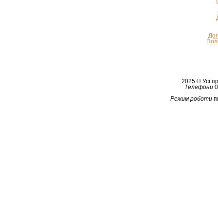
Дог
Полі
2025 © Усі 
Телефони
0
Режим роботи
п