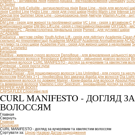
Vitamin C - антивікова лінія
Retinol
Aqualia - екстразволоження
Dermakey
SUNS
Dr.Spiller
Active Line
Anti-Cellulite - антицелюлітна лінія
Base Line - лінія для молодої шк
лінія
Control Line
Hydro Line - лінія для сухої шкіри
Hydro-Marin Line
Intense Li
Special line
Summer Glow Line - сонцезахисна лінія
Ампули
Vitamin A Line - ан
Onmacabim
DM Line - серія для жирної та проблемної шкіри
VC Line - серія з вітаміном С
P
комбінованої шкіри
DM Bio Lift Line -cерія с глікозаміногліканами
OXYGEN - кис
Treatment FC - Дерматологічна лікувальна серія
Psmed - для чутливої шкіри
ACADEMIE
Radiance - миттєве сяйво
Youth Active Lift - серія для ліфтінгу
Academie Clean
A
схильної до гіперпігментації
Academie MAKEUP
Academie Aromatherapie
ACADE
чутливої та сухої шкіри
Academie Pure - серія для жирної шкіри з недоліками
S
Lamic Cosmetici
Kerastase
Nutritive - живлення сухого волосся
Densifique - для відновлення щільності во
пошкодженого волосся
Resistance Extentioniste - зміцнення довгого волосся
Bl
випадіння волосся
CURL MANIFESTO - догляд за кучерявим та хвилястим вол
Symbiose - Серія проти лупи
Loreal Professionnel
Absolut Repair - Для пошкодженого волосся
Liss Unlimited - для сухого та нес
волоссям
INOA Mix 1+1 - професійна без аміачна фарба для волосся
Dia Ligh
відновлення волосся по довжині
Majirel - Крем-фарба для волосся
Absolut Rep
та вимивання волосся
Vitamino Color Spectrum - Інноваційний догляд за поф
PEPPER HAIR BOOST
CAPSA FLEX Спортивні гелі
CURL MANIFESTO - ДОГЛЯД 
ВОЛОССЯМ
Главная
Свернуть
Главная
Продукция
CURL MANIFESTO - догляд за кучерявим та хвилястим волоссям
Сортувати за:
Ціною
Назвою
Датою надходження