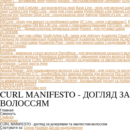
Vitamin C - антивікова лінія
Retinol
Aqualia - екстразволоження
Dermakey
SUNS
Dr.Spiller
Active Line
Anti-Cellulite - антицелюлітна лінія
Base Line - лінія для молодої шк
лінія
Control Line
Hydro Line - лінія для сухої шкіри
Hydro-Marin Line
Intense Li
Special line
Summer Glow Line - сонцезахисна лінія
Ампули
Vitamin A Line - ан
Onmacabim
DM Line - серія для жирної та проблемної шкіри
VC Line - серія з вітаміном С
P
комбінованої шкіри
DM Bio Lift Line -cерія с глікозаміногліканами
OXYGEN - кис
Treatment FC - Дерматологічна лікувальна серія
Psmed - для чутливої шкіри
ACADEMIE
Radiance - миттєве сяйво
Youth Active Lift - серія для ліфтінгу
Academie Clean
A
схильної до гіперпігментації
Academie MAKEUP
Academie Aromatherapie
ACADE
чутливої та сухої шкіри
Academie Pure - серія для жирної шкіри з недоліками
S
Lamic Cosmetici
Kerastase
Nutritive - живлення сухого волосся
Densifique - для відновлення щільності во
пошкодженого волосся
Resistance Extentioniste - зміцнення довгого волосся
Bl
випадіння волосся
CURL MANIFESTO - догляд за кучерявим та хвилястим вол
Symbiose - Серія проти лупи
Loreal Professionnel
Absolut Repair - Для пошкодженого волосся
Liss Unlimited - для сухого та нес
волоссям
INOA Mix 1+1 - професійна без аміачна фарба для волосся
Dia Ligh
відновлення волосся по довжині
Majirel - Крем-фарба для волосся
Absolut Rep
та вимивання волосся
Vitamino Color Spectrum - Інноваційний догляд за поф
PEPPER HAIR BOOST
CAPSA FLEX Спортивні гелі
CURL MANIFESTO - ДОГЛЯД 
ВОЛОССЯМ
Главная
Свернуть
Главная
Продукция
CURL MANIFESTO - догляд за кучерявим та хвилястим волоссям
Сортувати за:
Ціною
Назвою
Датою надходження