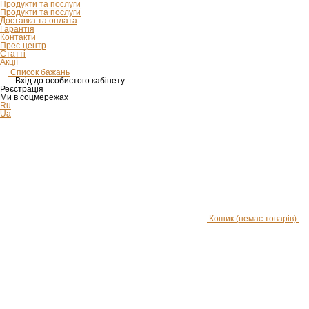
Продукти та послуги
Продукти та послуги
Доставка та оплата
Гарантія
Контакти
Прес-центр
Статті
Акції
Список бажань
Вхід до особистого кабінету
Реєстрація
Ми в соцмережах
Ru
Ua
Кошик
(немає товарів)