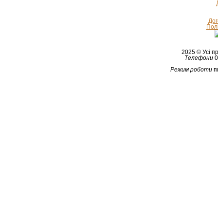
Дог
Полі
2025 © Усі 
Телефони
0
Режим роботи
п