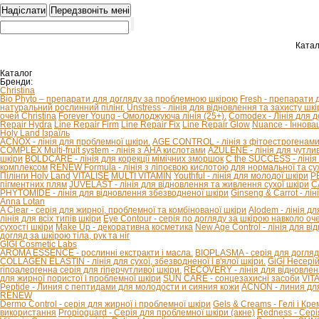
Катал
Каталог
Бренди:
Christina
Bio Phyto – препарати для догляду за проблемною шкірою
Fresh - препарати 
натуральний рослинний пілінг.
Unstress - лінія для відновлення та захисту шкір
очей Christina
Forever Young - Омолоджуюча лінія (25+).
Comodex - Лінія для 
Repair Hydra
Line Repair Firm
Line Repair Fix
Line Repair Glow
Nuance - Іннова
Holy Land Ізраїль
ACNOX - лінія для проблемної шкіри.
AGE CONTROL - лінія з фітоестрогенами 
COMPLEX Multi-fruit system - лінія з AHA кислотами
AZULENE - лінія для чутливо
шкіри
BOLDCARE - лінія для корекції мімічних зморшок
C the SUCCESS - лінія 
комплексом
RENEW Formula - лінія з ліпоєвою кислотою для нормальної та сух
Пілінги Holy Land
VITALISE
MULTI VITAMIN
Youthful - лінія для молодої шкіри
P
пігментних плям
JUVELAST - лінія для відновлення та живлення сухої шкіри
C
PHYTOMIDE - лінія для відновлення збезводненої шкіри
Ginseng & Carrot - л
Anna Lotan
A Clear - серія для жирної, проблемної та комбінованої шкіри
Alodem - лінія д
лінія для всіх типів шкіри
Eye Contour - серія по догляду за шкірою навколо оч
сухості шкіри
Make Up - декоративна косметика
New Age Control - лінія для в
догляд за шкірою тіла, рук та ніг
GIGI Cosmetic Labs
AROMA ESSENCE - рослинні екстракти і масла.
BIOPLASMA - серія для догляд
COLLAGEN ELASTIN - лінія для сухої, збезводненої і в'ялої шкіри.
GiGi Несері
гіпоалергенна серія для гіперчутливої ​​шкіри.
RECOVERY - лінія для відновлен
для жирної пористої і проблемної шкіри
SUN CARE - сонцезахисні засоби
VIT
Peptide - Линия с пептидами для молодости и сияния кожи
ACNON - линия дл
RENEW
Dermo Control - серія для жирної і проблемної шкіри
Gels & Creams - Гелі і Кре
використання
Propioguard - Серія для проблемної шкіри (акне)
Redness - Сері