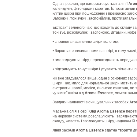
Одна з рослин, що використовується в лінії
Aro
календулін, фітонциди і каротин. Їх позитивний 
клітин шкіри при пошкодженні і прекрасно заго
Загоюючі, тонізуючі, заспокійливі, протизапаль
Екстракт зеленого чаю, що входить до складу з
тонізує, розслаблює і заспокоює. Вітаміни, кофеїн
• сприяють насиченню шкіри вологою;
• борються з висипаннями на шкірі, в тому числі, 
• омолоджують шкіру, перешкоджають передчас
• підтримують тонус шкіри і усувають пігментні 
Як вже згадувалося вище, один з основних засоб
шкіри. Так, мило для нормальної шкіри містить 
екстракти шавлії, меліси, кінського каштана, як
чутливої ​​шкіри від
Aroma Essence
, моментально
Завдяки наявності в очищувальних засобах
Aro
Масажна олія з серії
Gigi Aroma Essence
перет
на нервову систему, розслаблюють і заряджають 
складу, живлять і зволожують шкіру, надаючи їй м
Лінія засобів
Aroma Essence
здатна творити див