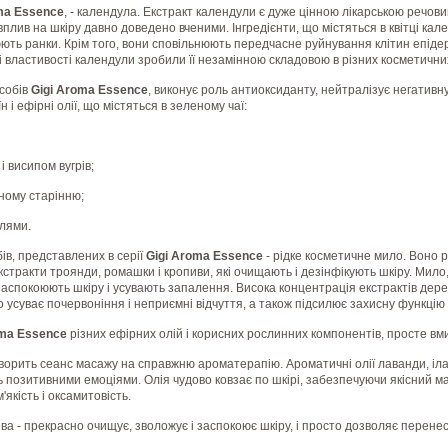
ma Essence
, - календула. Екстракт календули є дуже цінною лікарською речовин
вплив на шкіру давно доведено вченими. Інгредієнти, що містяться в квітці ка
юють ранки. Крім того, вони сповільнюють передчасне руйнування клітин епіде
ні властивості календули зробили її незамінною складовою в різних косметичн
асобів
Gigi Aroma Essence
, виконує роль антиоксиданту, нейтралізує негативну
 і ефірні олії, що містяться в зеленому чаї:
і висипом вугрів;
ному старінню;
плями.
ів, представлених в серії
Gigi Aroma Essence
- рідке косметичне мило. Воно 
екстракти троянди, ромашки і кропиви, які очищають і дезінфікують шкіру. Мило
і заспокоюють шкіру і усувають запалення. Висока концентрація екстрактів дер
 усуває почервоніння і неприємні відчуття, а також підсилює захисну функцію 
ma Essence
різних ефірних олій і корисних рослинних компонентів, просте в
ворить сеанс масажу на справжню ароматерапію. Ароматичні олії лаванди, ілан
позитивними емоціями. Олія чудово ковзає по шкірі, забезпечуючи якісний маса
'якість і оксамитовість.
а - прекрасно очищує, зволожує і заспокоює шкіру, і просто дозволяє перенест