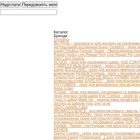
Каталог
Бренди:
Christina
Bio Phyto – препарати для догляду за проблем
натуральний рослинний пілінг.
Unstress - лінія 
очей Christina
Forever Young - Омолоджуюча ліні
Repair Hydra
Line Repair Firm
Line Repair Fix
Lin
Holy Land Ізраїль
ACNOX - лінія для проблемної шкіри.
AGE CONTRO
COMPLEX Multi-fruit system - лінія з AHA кислот
шкіри
BOLDCARE - лінія для корекції мімічних 
комплексом
RENEW Formula - лінія з ліпоєвою к
Пілінги Holy Land
VITALISE
MULTI VITAMIN
Youth
пігментних плям
JUVELAST - лінія для відновле
PHYTOMIDE - лінія для відновлення збезводнен
Anna Lotan
A Clear - серія для жирної, проблемної та комбі
лінія для всіх типів шкіри
Eye Contour - серія по
сухості шкіри
Make Up - декоративна косметика
догляд за шкірою тіла, рук та ніг
GIGI Cosmetic Labs
AROMA ESSENCE - рослинні екстракти і масла.
COLLAGEN ELASTIN - лінія для сухої, збезводнено
гіпоалергенна серія для гіперчутливої ​​шкіри.
RE
для жирної пористої і проблемної шкіри
SUN CAR
Peptide - Линия с пептидами для молодости и с
RENEW
Dermo Control - серія для жирної і проблемної ш
використання
Propioguard - Серія для проблемно