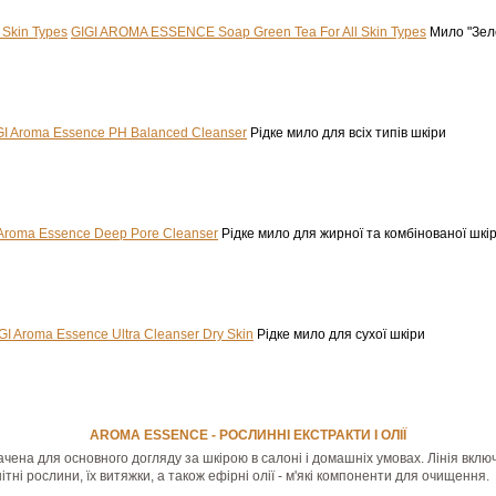
GIGI AROMA ESSENCE Soap Green Tea For All Skin Types
Мило "Зеле
GI Aroma Essence PH Balanced Cleanser
Рідке мило для всіх типів шкіри
 Aroma Essence Deep Pore Cleanser
Рідке мило для жирної та комбінованої шкі
GI Aroma Essence Ultra Cleanser Dry Skin
Рідке мило для сухої шкіри
AROMA ESSENCE - РОСЛИННІ ЕКСТРАКТИ І ОЛІЇ
чена для основного догляду за шкірою в салоні і домашніх умовах. Лінія вклю
ітні рослини, їх витяжки, а також ефірні олії - м'які компоненти для очищення.