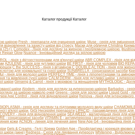
Каталог продукції
Каталог
ною шкірою
Fresh - препарати для очищення шкіри.
Muse - серія для зміцнення
для відновлення та захисту шкіри від стресу.
Маски для обличчя Christina
Крема 
я (25+).
Comodex - Лінія для догляду за жирною і проблемною шкірою.
Illustri
e Repair Glow
Nuance - Інноваційний догляд за зрілою шкірою
L - лінія з фітоестрогенами для в'янучої шкіри
ABR COMPLEX - лінія для від
ами
AZULENE - лінія для чутливої ​​шкіри
BE FIRST - лінія для чоловіків
BIO REPAI
зморшок
C the SUCCESS - лінія з вітаміном С
DOUBLE ACTION - лінія для жирної
ислотою для нормальної та сухої шкіри
SUNBRELLA - сонцезахисні засоби
Кре
ful - лінія для молодої шкіри
PERFECT TIME - лінія з ліпопептидами та амінок
ння та живлення сухої шкіри
CALM DERM - лінія для чутливої шкіри, з купероз
ої шкіри
Ginseng & Carrot - лінія з морквою та женьшенем
MYTHOLOGIC - Догля
нованої шкіри
Alodem - лінія для догляду за куперозною шкірою
Barbados - сері
 догляду за шкірою навколо очей
Greens - серія для зрілої шкіри
Liquid Gold - 
New Age Control - лінія для відновлення шкіри
Renova - лінія для інтенсивного
BIOPLASMA - серія для догляду та підтримки молодого виду шкіри
CHAMOMILE A
ї і в'ялої шкіри.
GiGi Несерійні препарати
LIPACID - парамедичних лінія для 
COVERY - лінія для відновлення шкіри
SEA WEED - матирующая лінія для комб
E - сонцезахисні засоби
VITAMIN E - антикуперозна і антиоксидантна серія
E
ияния кожи
ACNON - линия для лечения акне
New Age G4 - Інноваційна лінія 
кіри
Gels & Creams - Гелі і Крема
Golden Age - Профілактика і корекція вікових 
ї шкіри (акне)
Redness - Серія для лікування куперозу
Whitening - Відбілююча 