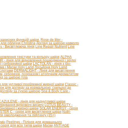
 захисних функцій шкіри.
Rose de Mer -
для обличчя Christina
Догляд за шкірою навколо
ous - Висвітлююча лінія
Line Repair Nutrient
Line
новлення текстури та кольору шкіри
ALPHA
R - лінія для відновлення пошкодженої і зрілої
 і себорейної шкіри
LACTOLAN - лінія з біо-
ма і Маски Holy Land
Лосьйони Holy Land
ислотами
DERMALIGHT - Лінія для висвітлення
ом, себореєю, псоріазом і атопічним дерматитом
д за шкірою тіла
я для чутливої ​​проблемної жирної шкіри
Classic -
лінія для догляду за нормальною, схильної до
 догляду за сухою шкірою
Spa & Body Care -
ZULENE - лінія для надчутливої ​​шкіри
лікування вугрового висипу
LOTUS BEAUTY -
інованої і жирної шкіри
SOLAR ENERGY - серія
STER C - серія для висвітлення шкіри
Nutri-
для омолодження та ліфтингу (35+)
змін
Peelings - Пілінги для домашнього
серія для всіх типів шкіри
Маски
ANTI AGE