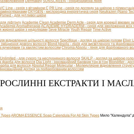
стразволоження
Dermakey
SUNSCREEN - сонцезахисна лінія
VC Line - серія з вітаміном С
PR Line - серія по догляду за шкірою з пігментац
козаміногліканами
OXYGEN - кислородна енергетична серія
Neutrazen (Nano Tec
Psmed - для чутливої шкіри
я для ліфтінгу
Academie Clean
Academie Derm Acte - серія для корекції вікових з
Academie Aromatherapie
ACADEMIE HYDRADERM - серія для зволоження всіх т
я жирної шкіри з недоліками
Seve Miracle
Youth Repair
Time Active
 для відновлення щільності волосся
Specifique - догляд за шкірою голови
Elixir
 - зміцнення довгого волосся
Blond Absolu - лінія для висвітленого та фарбован
 кучерявим та хвилястим волоссям
Chroma Absolu - лінія для фарбованого в
 Unlimited - для сухого та неслухняного волосся
SKALP - догляд за шкірою голо
на фарба для волосся
Dia Light - інноваційний барвник тон-в-тон
Blondifier - д
-фарба для волосся
Absolut Repair Molecular - Молекулярне відновлення структ
 - Інноваційний догляд за пофарбованим волоссям
 РОСЛИННІ ЕКСТРАКТИ І МАСЛ
ня
AROMA ESSENCE Soap Calendula For All Skin Types
Мило "Календула" дл