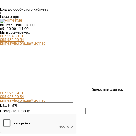
Вхід
до особистого кабінету
/
Реєстрація
пн.-пт.:
10:00 - 18:00
сб.:
10:00 - 14:00
Ми в соцмережах
067 594 89 11
095 935 90 54
primestyle.com.ua@ukr.net
Зворотній дзвінок
067 594 89 11
095 935 90 54
primestyle.com.ua@ukr.net
Ваше ім’я
Номер телефону