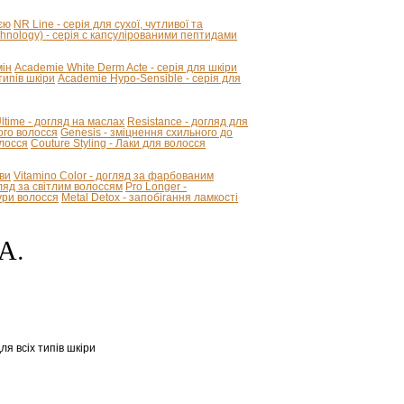
ією
NR Line - серія для сухої, чутливої та
hnology) - серія с капсулірованими пептидами
мін
Academie White Derm Acte - серія для шкіри
ипів шкіри
Academie Hypo-Sensible - серія для
 Ultime - догляд на маслах
Resistance - догляд для
ого волосся
Genesis - зміцнення схильного до
олосся
Couture Styling - Лаки для волосся
ви
Vitamino Color - догляд за фарбованим
огляд за світлим волоссям
Pro Longer -
ури волосся
Metal Detox - запобігання ламкості
А.
я всіх типів шкіри