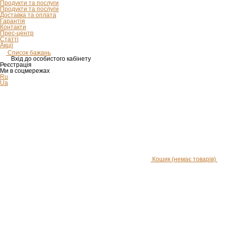
Продукти та послуги
Продукти та послуги
Доставка та оплата
Гарантія
Контакти
Прес-центр
Статті
Акції
Список бажань
Вхід до особистого кабінету
Реєстрація
Ми в соцмережах
Ru
Ua
Кошик
(немає товарів)