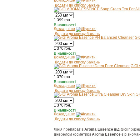
Докладніше
Купити
Додати до списку бажань
1 399
грн.
В наявності
Докладніше
Купити
Додати до списку бажань
GI
1 370
грн.
В наявності
Докладніше
Купити
Додати до списку бажань
GIGI
1 370
грн.
В наявності
Докладніше
Купити
Додати до списку бажань
GI
1 370
грн.
В наявності
Докладніше
Купити
Додати до списку бажань
Лінія препаратів
Aroma Essence від Gigi
призна
джерелом косметики
Aroma Essence
є різноман