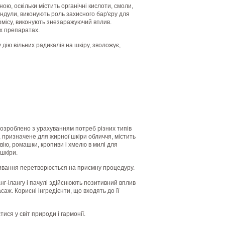
ою, оскільки містить органічні кислоти, смоли,
лендули, виконують роль захисного бар'єру для
рмісу, виконують знезаражуючий вплив.
их препаратах.
 дію вільних радикалів на шкіру, зволожує,
розроблено з урахуванням потреб різних типів
, призначене для жирної шкіри обличчя, містить
евію, ромашки, кропиви і хмелю в милі для
шкіри.
мивання перетворюється на приємну процедуру.
г-ілангу і пачулі здійснюють позитивний вплив
ж. Корисні інгредієнти, що входять до її
ися у світ природи і гармонії.