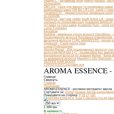
Vitamin C - антивікова лінія
Retinol
Aqualia - ек
Onmacabim
DM Line - серія для жирної та проблемної шкіри
комбінованої шкіри
DM Bio Lift Line -cерія с глі
Treatment FC - Дерматологічна лікувальна серія
ACADEMIE
Radiance - миттєве сяйво
Youth Active Lift - сері
схильної до гіперпігментації
Academie MAKEUP
чутливої та сухої шкіри
Academie Pure - серія дл
Lamic Cosmetici
Kerastase
Nutritive - живлення сухого волосся
Densifique -
пошкодженого волосся
Resistance Extentioniste
випадіння волосся
CURL MANIFESTO - догляд за
Symbiose - Серія проти лупи
Loreal Professionnel
Absolut Repair - Для пошкодженого волосся
Liss
волоссям
INOA Mix 1+1 - професійна без аміач
відновлення волосся по довжині
Majirel - Крем
та вимивання волосся
Vitamino Color Spectrum
PEPPER HAIR BOOST
CAPSA FLEX Спортивні гелі
AROMA ESSENCE -
Главная
Свернуть
Главная
Продукция
AROMA ESSENCE - рослинні екстракти і масла.
Сортувати за:
Ціною
Назвою
Датою надходжен
Показувати на сторінці:
9
18
27
100
1 399
грн.
В наявності