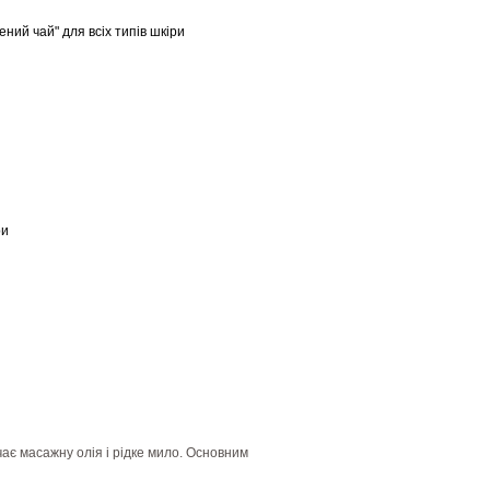
ний чай" для всіх типів шкіри
ри
чає масажну олія і рідке мило. Основним