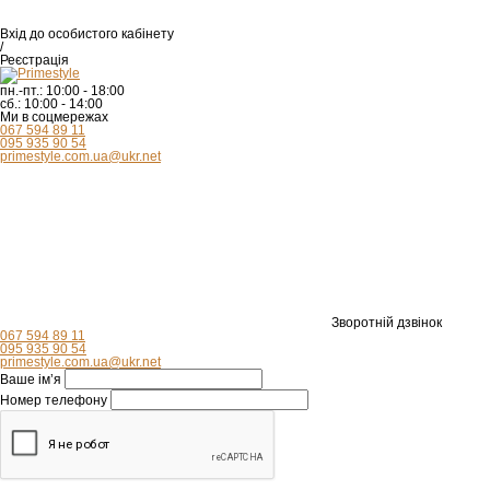
Вхід
до особистого кабінету
/
Реєстрація
пн.-пт.:
10:00 - 18:00
сб.:
10:00 - 14:00
Ми в соцмережах
067 594 89 11
095 935 90 54
primestyle.com.ua@ukr.net
Зворотній дзвінок
067 594 89 11
095 935 90 54
primestyle.com.ua@ukr.net
Ваше ім’я
Номер телефону