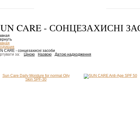
SUN CARE - СОНЦЕЗАХИСНІ З
авная
ернуть
авная
одукция
N CARE - сонцезахисні засоби
ртувати за:
Ціною
Назвою
Датою надходження