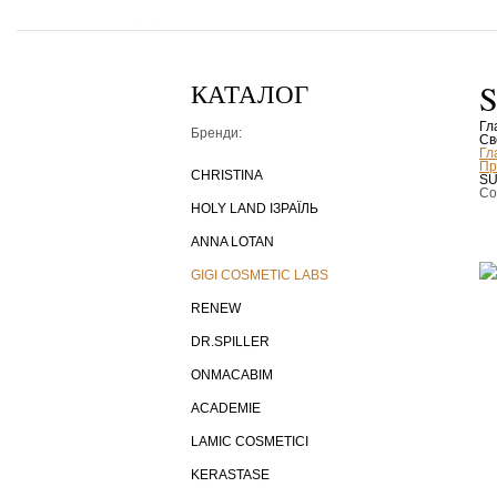
КАТАЛОГ
Гл
Бренди:
Св
Гл
Пр
CHRISTINA
SU
Со
HOLY LAND ІЗРАЇЛЬ
ANNA LOTAN
GIGI COSMETIC LABS
RENEW
DR.SPILLER
ONMACABIM
ACADEMIE
LAMIC COSMETICI
KERASTASE