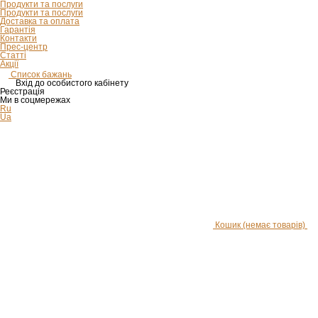
Продукти та послуги
Продукти та послуги
Доставка та оплата
Гарантія
Контакти
Прес-центр
Статті
Акції
Список бажань
Вхід до особистого кабінету
Реєстрація
Ми в соцмережах
Ru
Ua
Кошик
(немає товарів)