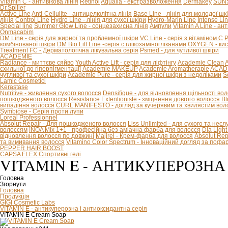
Vitamin C - антивікова лінія
Retinol
Aqualia - екстразволоження
Dermakey
SUNS
Dr.Spiller
Active Line
Anti-Cellulite - антицелюлітна лінія
Base Line - лінія для молодої шк
лінія
Control Line
Hydro Line - лінія для сухої шкіри
Hydro-Marin Line
Intense Li
Special line
Summer Glow Line - сонцезахисна лінія
Ампули
Vitamin A Line - ан
Onmacabim
DM Line - серія для жирної та проблемної шкіри
VC Line - серія з вітаміном С
P
комбінованої шкіри
DM Bio Lift Line -cерія с глікозаміногліканами
OXYGEN - кис
Treatment FC - Дерматологічна лікувальна серія
Psmed - для чутливої шкіри
ACADEMIE
Radiance - миттєве сяйво
Youth Active Lift - серія для ліфтінгу
Academie Clean
A
схильної до гіперпігментації
Academie MAKEUP
Academie Aromatherapie
ACADE
чутливої та сухої шкіри
Academie Pure - серія для жирної шкіри з недоліками
S
Lamic Cosmetici
Kerastase
Nutritive - живлення сухого волосся
Densifique - для відновлення щільності во
пошкодженого волосся
Resistance Extentioniste - зміцнення довгого волосся
Bl
випадіння волосся
CURL MANIFESTO - догляд за кучерявим та хвилястим вол
Symbiose - Серія проти лупи
Loreal Professionnel
Absolut Repair - Для пошкодженого волосся
Liss Unlimited - для сухого та нес
волоссям
INOA Mix 1+1 - професійна без аміачна фарба для волосся
Dia Ligh
відновлення волосся по довжині
Majirel - Крем-фарба для волосся
Absolut Rep
та вимивання волосся
Vitamino Color Spectrum - Інноваційний догляд за поф
PEPPER HAIR BOOST
CAPSA FLEX Спортивні гелі
VITAMIN E - АНТИКУПЕРОЗНА
Головна
Згорнути
Головна
Продукція
GIGI Cosmetic Labs
VITAMIN E - антикуперозна і антиоксидантна серія
VITAMIN E Cream Soap