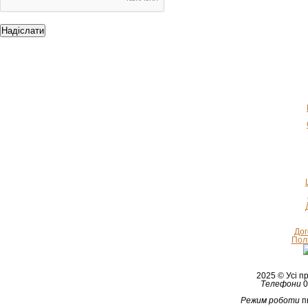
Дог
Полі
2025 © Усі 
Телефони
0
Режим роботи
п