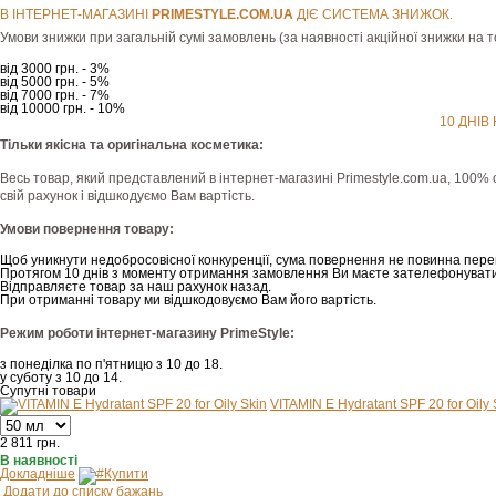
В ІНТЕРНЕТ-МАГАЗИНІ
РRIMESTYLE.COM.UA
ДІЄ СИСТЕМА ЗНИЖОК.
Умови знижки при загальній сумі замовлень (за наявності акційної знижки на т
від 3000 грн. - 3%
від 5000 грн. - 5%
від 7000 грн. - 7%
від 10000 грн. - 10%
10 ДНІВ
Тільки якісна та оригінальна косметика:
Весь товар, який представлений в інтернет-магазині Рrimestyle.com.ua, 100% 
свій рахунок і відшкодуємо Вам вартість.
Умови повернення товару:
Щоб уникнути недобросовісної конкуренції, сума повернення не повинна пере
Протягом 10 днів з моменту отримання замовлення Ви маєте зателефонувати
Відправляєте товар за наш рахунок назад.
При отриманні товару ми відшкодовуємо Вам його вартість.
Режим роботи інтернет-магазину PrimeStyle:
з понеділка по п'ятницю з 10 до 18.
у суботу з 10 до 14.
Супутні товари
VITAMIN E Hydratant SPF 20 for Oily 
2 811
грн.
В наявності
Докладніше
Купити
Додати до списку бажань