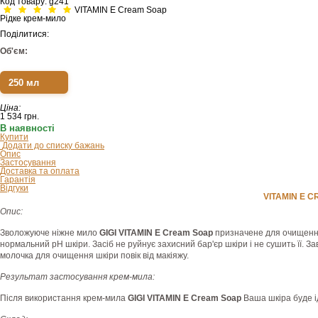
Код товару:
g241
VITAMIN E Cream Soap
Рідке крем-мило
Поділитися:
Об'єм:
250 мл
Ціна:
1 534
грн.
В наявності
Купити
Додати до списку бажань
Опис
Застосування
Доставка та оплата
Гарантія
Відгуки
VITAMIN E 
Опис:
Зволожуюче ніжне мило
GIGI VITAMIN E Cream Soap
призначене для очищення в
нормальний рН шкіри. Засіб не руйнує захисний бар'єр шкіри і не сушить її.
молочка для очищення шкіри повік від макіяжу.
Результат застосування крем-мила:
Після використання крем-мила
GIGI VITAMIN E Cream Soap
Ваша шкіра буде і