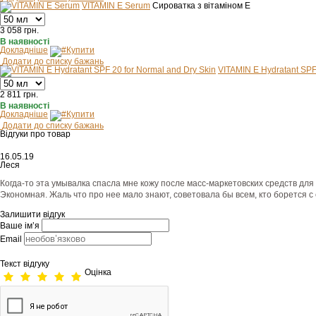
VITAMIN E Serum
Сироватка з вітаміном Е
3 058
грн.
В наявності
Докладніше
Купити
Додати до списку бажань
VITAMIN E Hydratant SPF
2 811
грн.
В наявності
Докладніше
Купити
Додати до списку бажань
Відгуки про товар
16.05.19
Леся
Когда-то эта умывалка спасла мне кожу после масс-маркетовских средств для 
Экономная. Жаль что про нее мало знают, советовала бы всем, кто борется 
Залишити відгук
Ваше ім’я
Email
Текст відгуку
Оцінка