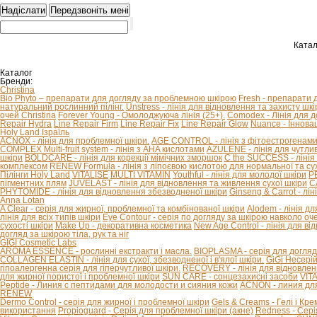
Катал
Каталог
Бренди:
Christina
Bio Phyto – препарати для догляду за проблемною шкірою
Fresh - препарати 
натуральний рослинний пілінг.
Unstress - лінія для відновлення та захисту шкір
очей Christina
Forever Young - Омолоджуюча лінія (25+).
Comodex - Лінія для 
Repair Hydra
Line Repair Firm
Line Repair Fix
Line Repair Glow
Nuance - Іннова
Holy Land Ізраїль
ACNOX - лінія для проблемної шкіри.
AGE CONTROL - лінія з фітоестрогенами 
COMPLEX Multi-fruit system - лінія з AHA кислотами
AZULENE - лінія для чутливо
шкіри
BOLDCARE - лінія для корекції мімічних зморшок
C the SUCCESS - лінія 
комплексом
RENEW Formula - лінія з ліпоєвою кислотою для нормальної та сух
Пілінги Holy Land
VITALISE
MULTI VITAMIN
Youthful - лінія для молодої шкіри
P
пігментних плям
JUVELAST - лінія для відновлення та живлення сухої шкіри
C
PHYTOMIDE - лінія для відновлення збезводненої шкіри
Ginseng & Carrot - л
Anna Lotan
A Clear - серія для жирної, проблемної та комбінованої шкіри
Alodem - лінія д
лінія для всіх типів шкіри
Eye Contour - серія по догляду за шкірою навколо оч
сухості шкіри
Make Up - декоративна косметика
New Age Control - лінія для в
догляд за шкірою тіла, рук та ніг
GIGI Cosmetic Labs
AROMA ESSENCE - рослинні екстракти і масла.
BIOPLASMA - серія для догляд
COLLAGEN ELASTIN - лінія для сухої, збезводненої і в'ялої шкіри.
GiGi Несері
гіпоалергенна серія для гіперчутливої ​​шкіри.
RECOVERY - лінія для відновлен
для жирної пористої і проблемної шкіри
SUN CARE - сонцезахисні засоби
VIT
Peptide - Линия с пептидами для молодости и сияния кожи
ACNON - линия дл
RENEW
Dermo Control - серія для жирної і проблемної шкіри
Gels & Creams - Гелі і Кре
використання
Propioguard - Серія для проблемної шкіри (акне)
Redness - Сері