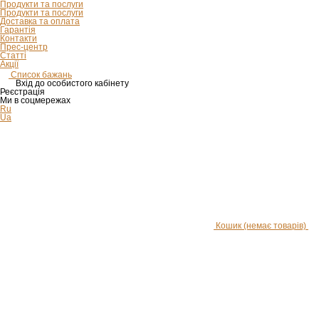
Продукти та послуги
Продукти та послуги
Доставка та оплата
Гарантія
Контакти
Прес-центр
Статті
Акції
Список бажань
Вхід до особистого кабінету
Реєстрація
Ми в соцмережах
Ru
Ua
Кошик
(немає товарів)