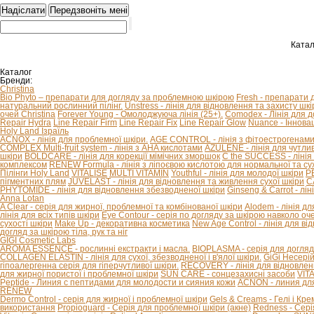
Катал
Каталог
Бренди:
Christina
Bio Phyto – препарати для догляду за проблемною шкірою
Fresh - препарати 
натуральний рослинний пілінг.
Unstress - лінія для відновлення та захисту шкір
очей Christina
Forever Young - Омолоджуюча лінія (25+).
Comodex - Лінія для 
Repair Hydra
Line Repair Firm
Line Repair Fix
Line Repair Glow
Nuance - Іннова
Holy Land Ізраїль
ACNOX - лінія для проблемної шкіри.
AGE CONTROL - лінія з фітоестрогенами 
COMPLEX Multi-fruit system - лінія з AHA кислотами
AZULENE - лінія для чутливо
шкіри
BOLDCARE - лінія для корекції мімічних зморшок
C the SUCCESS - лінія 
комплексом
RENEW Formula - лінія з ліпоєвою кислотою для нормальної та сух
Пілінги Holy Land
VITALISE
MULTI VITAMIN
Youthful - лінія для молодої шкіри
P
пігментних плям
JUVELAST - лінія для відновлення та живлення сухої шкіри
C
PHYTOMIDE - лінія для відновлення збезводненої шкіри
Ginseng & Carrot - л
Anna Lotan
A Clear - серія для жирної, проблемної та комбінованої шкіри
Alodem - лінія д
лінія для всіх типів шкіри
Eye Contour - серія по догляду за шкірою навколо оч
сухості шкіри
Make Up - декоративна косметика
New Age Control - лінія для в
догляд за шкірою тіла, рук та ніг
GIGI Cosmetic Labs
AROMA ESSENCE - рослинні екстракти і масла.
BIOPLASMA - серія для догляд
COLLAGEN ELASTIN - лінія для сухої, збезводненої і в'ялої шкіри.
GiGi Несері
гіпоалергенна серія для гіперчутливої ​​шкіри.
RECOVERY - лінія для відновлен
для жирної пористої і проблемної шкіри
SUN CARE - сонцезахисні засоби
VIT
Peptide - Линия с пептидами для молодости и сияния кожи
ACNON - линия дл
RENEW
Dermo Control - серія для жирної і проблемної шкіри
Gels & Creams - Гелі і Кре
використання
Propioguard - Серія для проблемної шкіри (акне)
Redness - Сері