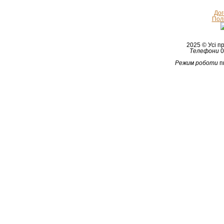
Дог
Полі
2025 © Усі 
Телефони
0
Режим роботи
п