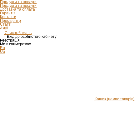
Продукти та послуги
Продукти та послуги
Доставка та оплата
Гарантія
Контакти
Прес-центр
Статті
Акції
Список бажань
Вхід до особистого кабінету
Реєстрація
Ми в соцмережах
Ru
Ua
Кошик
(немає товарів)