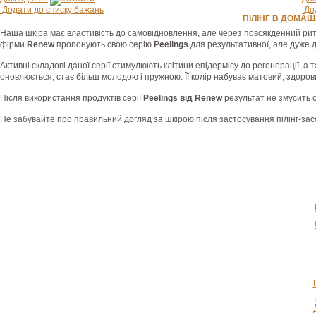
Додати до списку бажань
До
ПІЛІНГ В ДОМАШ
Наша шкіра має властивість до самовідновлення, але через повсякденний ритм 
фірми
Renew
пропонують свою серію
Peelings
для результативної, але дуже д
Активні складові даної серії стимулюють клітини епідермісу до регенерації, 
оновлюється, стає більш молодою і пружною. Її колір набуває матовий, здоровий
Після використання продуктів серії
Peelings від Renew
результат не змусить с
Не забувайте про правильний догляд за шкірою після застосування пілінг-засоб