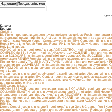
Катал
Каталог
Бренди:
Christina
Bio Phyto – препарати для догляду за проблемною шкірою
Fresh - препарати 
натуральний рослинний пілінг.
Unstress - лінія для відновлення та захисту шкір
очей Christina
Forever Young - Омолоджуюча лінія (25+).
Comodex - Лінія для 
Repair Hydra
Line Repair Firm
Line Repair Fix
Line Repair Glow
Nuance - Іннова
Holy Land Ізраїль
ACNOX - лінія для проблемної шкіри.
AGE CONTROL - лінія з фітоестрогенами 
COMPLEX Multi-fruit system - лінія з AHA кислотами
AZULENE - лінія для чутливо
шкіри
BOLDCARE - лінія для корекції мімічних зморшок
C the SUCCESS - лінія 
комплексом
RENEW Formula - лінія з ліпоєвою кислотою для нормальної та сух
Пілінги Holy Land
VITALISE
MULTI VITAMIN
Youthful - лінія для молодої шкіри
P
пігментних плям
JUVELAST - лінія для відновлення та живлення сухої шкіри
C
PHYTOMIDE - лінія для відновлення збезводненої шкіри
Ginseng & Carrot - л
Anna Lotan
A Clear - серія для жирної, проблемної та комбінованої шкіри
Alodem - лінія д
лінія для всіх типів шкіри
Eye Contour - серія по догляду за шкірою навколо оч
сухості шкіри
Make Up - декоративна косметика
New Age Control - лінія для в
догляд за шкірою тіла, рук та ніг
GIGI Cosmetic Labs
AROMA ESSENCE - рослинні екстракти і масла.
BIOPLASMA - серія для догляд
COLLAGEN ELASTIN - лінія для сухої, збезводненої і в'ялої шкіри.
GiGi Несері
гіпоалергенна серія для гіперчутливої ​​шкіри.
RECOVERY - лінія для відновлен
для жирної пористої і проблемної шкіри
SUN CARE - сонцезахисні засоби
VIT
Peptide - Линия с пептидами для молодости и сияния кожи
ACNON - линия дл
RENEW
Dermo Control - серія для жирної і проблемної шкіри
Gels & Creams - Гелі і Кре
використання
Propioguard - Серія для проблемної шкіри (акне)
Redness - Сері