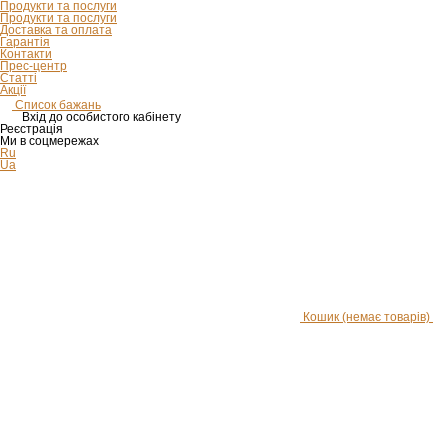
Продукти та послуги
Продукти та послуги
Доставка та оплата
Гарантія
Контакти
Прес-центр
Статті
Акції
Список бажань
Вхід до особистого кабінету
Реєстрація
Ми в соцмережах
Ru
Ua
Кошик
(немає товарів)