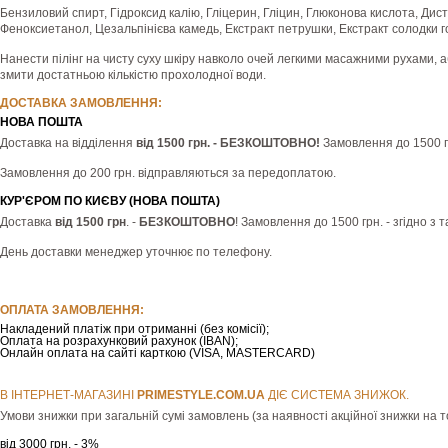
Бензиловий спирт, Гідроксид калію, Гліцерин, Гліцин, Глюконова кислота, Дис
Феноксиетанол, Цезальпінієва камедь, Екстракт петрушки, Екстракт солодки г
Нанести пілінг на чисту суху шкіру навколо очей легкими масажними рухами, 
змити достатньою кількістю прохолодної води.
ДОСТАВКА ЗАМОВЛЕННЯ:
НОВА ПОШТА
Доставка на відділення
від 1500 грн. - БЕЗКОШТОВНО!
Замовлення до 1500 гр
Замовлення до 200 грн. відправляються за передоплатою.
КУР'ЄРОМ ПО КИЄВУ (НОВА ПОШТА)
Доставка
від 1500 грн
. -
БЕЗКОШТОВНО
! Замовлення до 1500 грн. - згідно з
День доставки менеджер уточнює по телефону.
ОПЛАТА ЗАМОВЛЕННЯ:
Накладений платіж при отриманні (без комісії);
Оплата на розрахунковий рахунок (IBAN);
Онлайн оплата на сайті карткою (VISA, MASTERCARD)
В ІНТЕРНЕТ-МАГАЗИНІ
РRIMESTYLE.COM.UA
ДІЄ СИСТЕМА ЗНИЖОК.
Умови знижки при загальній сумі замовлень (за наявності акційної знижки на т
від 3000 грн. - 3%