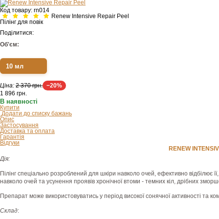
Код товару:
rn014
Renew Intensive Repair Peel
Пілінг для повік
Поділитися:
Об'єм:
10 мл
Ціна:
2 370 грн.
−20%
1 896
грн.
В наявності
Купити
Додати до списку бажань
Опис
Застосування
Доставка та оплата
Гарантія
Відгуки
RENEW INTENSIVE
Дія:
Пілінг спеціально розроблений для шкіри навколо очей, ефективно відбілює її,
навколо очей та усунення проявів хронічної втоми - темних кіл, дрібних зморшо
Препарат може використовуватись у період високої сонячної активності та к
Склад
: