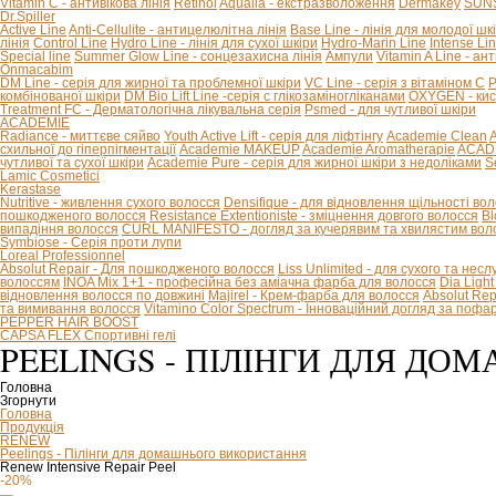
Vitamin C - антивікова лінія
Retinol
Aqualia - екстразволоження
Dermakey
SUNS
Dr.Spiller
Active Line
Anti-Cellulite - антицелюлітна лінія
Base Line - лінія для молодої шк
лінія
Control Line
Hydro Line - лінія для сухої шкіри
Hydro-Marin Line
Intense Li
Special line
Summer Glow Line - сонцезахисна лінія
Ампули
Vitamin A Line - ан
Onmacabim
DM Line - серія для жирної та проблемної шкіри
VC Line - серія з вітаміном С
P
комбінованої шкіри
DM Bio Lift Line -cерія с глікозаміногліканами
OXYGEN - кис
Treatment FC - Дерматологічна лікувальна серія
Psmed - для чутливої шкіри
ACADEMIE
Radiance - миттєве сяйво
Youth Active Lift - серія для ліфтінгу
Academie Clean
A
схильної до гіперпігментації
Academie MAKEUP
Academie Aromatherapie
ACADE
чутливої та сухої шкіри
Academie Pure - серія для жирної шкіри з недоліками
S
Lamic Cosmetici
Kerastase
Nutritive - живлення сухого волосся
Densifique - для відновлення щільності во
пошкодженого волосся
Resistance Extentioniste - зміцнення довгого волосся
Bl
випадіння волосся
CURL MANIFESTO - догляд за кучерявим та хвилястим вол
Symbiose - Серія проти лупи
Loreal Professionnel
Absolut Repair - Для пошкодженого волосся
Liss Unlimited - для сухого та нес
волоссям
INOA Mix 1+1 - професійна без аміачна фарба для волосся
Dia Ligh
відновлення волосся по довжині
Majirel - Крем-фарба для волосся
Absolut Rep
та вимивання волосся
Vitamino Color Spectrum - Інноваційний догляд за поф
PEPPER HAIR BOOST
CAPSA FLEX Спортивні гелі
PEELINGS - ПІЛІНГИ ДЛЯ Д
Головна
Згорнути
Головна
Продукція
RENEW
Peelings - Пілінги для домашнього використання
Renew Intensive Repair Peel
-20%