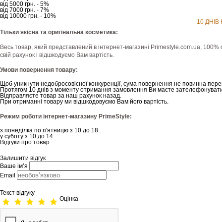
від 5000 грн. - 5%
від 7000 грн. - 7%
від 10000 грн. - 10%
10 ДНІВ
Тільки якісна та оригінальна косметика:
Весь товар, який представлений в інтернет-магазині Рrimestyle.com.ua, 100% 
свій рахунок і відшкодуємо Вам вартість.
Умови повернення товару:
Щоб уникнути недобросовісної конкуренції, сума повернення не повинна пере
Протягом 10 днів з моменту отримання замовлення Ви маєте зателефонувати
Відправляєте товар за наш рахунок назад.
При отриманні товару ми відшкодовуємо Вам його вартість.
Режим роботи інтернет-магазину PrimeStyle:
з понеділка по п'ятницю з 10 до 18.
у суботу з 10 до 14.
Відгуки про товар
Залишити відгук
Ваше ім’я
Email
Текст відгуку
Оцінка