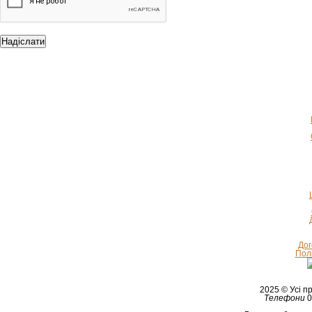
Дог
Полі
2025 © Усі 
Телефони
0