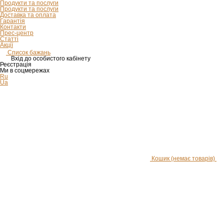
Продукти та послуги
Продукти та послуги
Доставка та оплата
Гарантія
Контакти
Прес-центр
Статті
Акції
Список бажань
Вхід до особистого кабінету
Реєстрація
Ми в соцмережах
Ru
Ua
Кошик
(немає товарів)