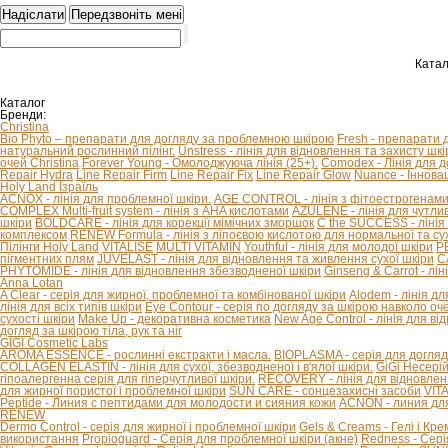
Катал
Каталог
Бренди:
Christina
Bio Phyto – препарати для догляду за проблемною шкірою
Fresh - препарати 
натуральний рослинний пілінг.
Unstress - лінія для відновлення та захисту шкір
очей Christina
Forever Young - Омолоджуюча лінія (25+).
Comodex - Лінія для 
Repair Hydra
Line Repair Firm
Line Repair Fix
Line Repair Glow
Nuance - Іннова
Holy Land Ізраїль
ACNOX - лінія для проблемної шкіри.
AGE CONTROL - лінія з фітоестрогенами 
COMPLEX Multi-fruit system - лінія з AHA кислотами
AZULENE - лінія для чутливо
шкіри
BOLDCARE - лінія для корекції мімічних зморшок
C the SUCCESS - лінія 
комплексом
RENEW Formula - лінія з ліпоєвою кислотою для нормальної та сух
Пілінги Holy Land
VITALISE
MULTI VITAMIN
Youthful - лінія для молодої шкіри
P
пігментних плям
JUVELAST - лінія для відновлення та живлення сухої шкіри
C
PHYTOMIDE - лінія для відновлення збезводненої шкіри
Ginseng & Carrot - л
Anna Lotan
A Clear - серія для жирної, проблемної та комбінованої шкіри
Alodem - лінія д
лінія для всіх типів шкіри
Eye Contour - серія по догляду за шкірою навколо оч
сухості шкіри
Make Up - декоративна косметика
New Age Control - лінія для в
догляд за шкірою тіла, рук та ніг
GIGI Cosmetic Labs
AROMA ESSENCE - рослинні екстракти і масла.
BIOPLASMA - серія для догляд
COLLAGEN ELASTIN - лінія для сухої, збезводненої і в'ялої шкіри.
GiGi Несері
гіпоалергенна серія для гіперчутливої ​​шкіри.
RECOVERY - лінія для відновлен
для жирної пористої і проблемної шкіри
SUN CARE - сонцезахисні засоби
VIT
Peptide - Линия с пептидами для молодости и сияния кожи
ACNON - линия дл
RENEW
Dermo Control - серія для жирної і проблемної шкіри
Gels & Creams - Гелі і Кре
використання
Propioguard - Серія для проблемної шкіри (акне)
Redness - Сері