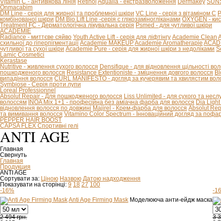
Vitamin C - антивікова лінія
Retinol
Aqualia - екстразволоження
Dermakey
SUNS
Onmacabim
DM Line - серія для жирної та проблемної шкіри
VC Line - серія з вітаміном С
P
комбінованої шкіри
DM Bio Lift Line -cерія с глікозаміногліканами
OXYGEN - кис
Treatment FC - Дерматологічна лікувальна серія
Psmed - для чутливої шкіри
ACADEMIE
Radiance - миттєве сяйво
Youth Active Lift - серія для ліфтінгу
Academie Clean
A
схильної до гіперпігментації
Academie MAKEUP
Academie Aromatherapie
ACADE
чутливої та сухої шкіри
Academie Pure - серія для жирної шкіри з недоліками
S
Lamic Cosmetici
Kerastase
Nutritive - живлення сухого волосся
Densifique - для відновлення щільності во
пошкодженого волосся
Resistance Extentioniste - зміцнення довгого волосся
Bl
випадіння волосся
CURL MANIFESTO - догляд за кучерявим та хвилястим вол
Symbiose - Серія проти лупи
Loreal Professionnel
Absolut Repair - Для пошкодженого волосся
Liss Unlimited - для сухого та нес
волоссям
INOA Mix 1+1 - професійна без аміачна фарба для волосся
Dia Ligh
відновлення волосся по довжині
Majirel - Крем-фарба для волосся
Absolut Rep
та вимивання волосся
Vitamino Color Spectrum - Інноваційний догляд за поф
PEPPER HAIR BOOST
CAPSA FLEX Спортивні гелі
ANTI AGE
Главная
Свернуть
Главная
Продукция
ANTI AGE
Сортувати за:
Ціною
Назвою
Датою надходження
Показувати на сторінці:
9
18
27
100
-16%
-1
Anti Age Firming Mask
Моделююча анти-ейдж маска
2 494 грн.
3 3