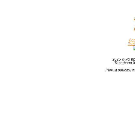
Дог
Полі
2025 © Усі 
Телефони
0
Режим роботи
п