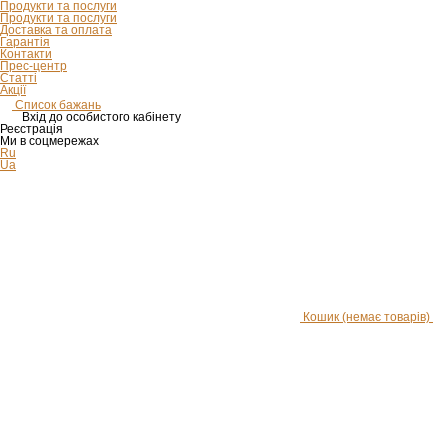
Продукти та послуги
Продукти та послуги
Доставка та оплата
Гарантія
Контакти
Прес-центр
Статті
Акції
Список бажань
Вхід до особистого кабінету
Реєстрація
Ми в соцмережах
Ru
Ua
Кошик
(немає товарів)