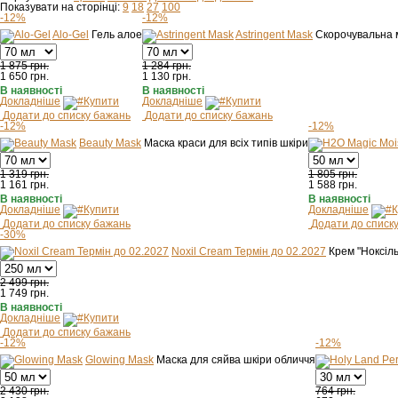
Показувати на сторінці:
9
18
27
100
-12%
-12%
Alo-Gel
Гель алое
Astringent Mask
Скорочувальна 
1 875 грн.
1 284 грн.
1 650
грн.
1 130
грн.
В наявності
В наявності
Докладніше
Купити
Докладніше
Купити
Додати до списку бажань
Додати до списку бажань
-12%
-12%
Beauty Mask
Маска краси для всіх типів шкіри
1 319 грн.
1 805 грн.
1 161
грн.
1 588
грн.
В наявності
В наявності
Докладніше
Купити
Докладніше
К
Додати до списку бажань
Додати до списк
-30%
Noxil Cream Термін до 02.2027
Крем "Ноксіль
2 499 грн.
1 749
грн.
В наявності
Докладніше
Купити
Додати до списку бажань
-12%
-12%
Glowing Mask
Маска для сяйва шкіри обличчя
2 430 грн.
764 грн.