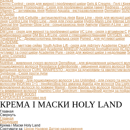
RENEW
Dermo Control - серія для жирної і проблемної шкіри
Gels & Creams - Гелі і Кре
використання
Propioguard - Серія для проблемної шкіри (акне)
Redness - Сері
Vitamin C - антивікова лінія
Retinol
Aqualia - екстразволоження
Dermakey
SUNS
Dr.Spiller
Active Line
Anti-Cellulite - антицелюлітна лінія
Base Line - лінія для молодої шк
лінія
Control Line
Hydro Line - лінія для сухої шкіри
Hydro-Marin Line
Intense Li
Special line
Summer Glow Line - сонцезахисна лінія
Ампули
Vitamin A Line - ан
Onmacabim
DM Line - серія для жирної та проблемної шкіри
VC Line - серія з вітаміном С
P
комбінованої шкіри
DM Bio Lift Line -cерія с глікозаміногліканами
OXYGEN - кис
Treatment FC - Дерматологічна лікувальна серія
Psmed - для чутливої шкіри
ACADEMIE
Radiance - миттєве сяйво
Youth Active Lift - серія для ліфтінгу
Academie Clean
A
схильної до гіперпігментації
Academie MAKEUP
Academie Aromatherapie
ACADE
чутливої та сухої шкіри
Academie Pure - серія для жирної шкіри з недоліками
S
Lamic Cosmetici
Kerastase
Nutritive - живлення сухого волосся
Densifique - для відновлення щільності во
пошкодженого волосся
Resistance Extentioniste - зміцнення довгого волосся
Bl
випадіння волосся
CURL MANIFESTO - догляд за кучерявим та хвилястим вол
Symbiose - Серія проти лупи
Loreal Professionnel
Absolut Repair - Для пошкодженого волосся
Liss Unlimited - для сухого та нес
волоссям
INOA Mix 1+1 - професійна без аміачна фарба для волосся
Dia Ligh
відновлення волосся по довжині
Majirel - Крем-фарба для волосся
Absolut Rep
та вимивання волосся
Vitamino Color Spectrum - Інноваційний догляд за поф
PEPPER HAIR BOOST
CAPSA FLEX Спортивні гелі
КРЕМА І МАСКИ HOLY LAND
Главная
Свернуть
Главная
Продукция
Крема і Маски Holy Land
Сортувати за:
Ціною
Назвою
Датою надходження