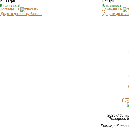
2 138
грн.
672
грн.
В наявності
В наявності
Докладніше
Купити
Докладніше
Додати до списку бажань
Додати до спис
Дог
Полі
2025 © Усі 
Телефони
0
Режим роботи
п