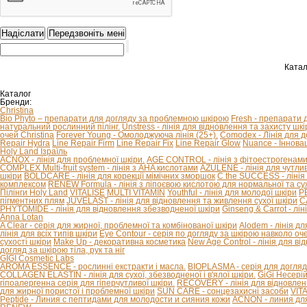
Катал
Каталог
Бренди:
Christina
Bio Phyto – препарати для догляду за проблемною шкірою
Fresh - препарати 
натуральний рослинний пілінг.
Unstress - лінія для відновлення та захисту шкір
очей Christina
Forever Young - Омолоджуюча лінія (25+).
Comodex - Лінія для 
Repair Hydra
Line Repair Firm
Line Repair Fix
Line Repair Glow
Nuance - Іннова
Holy Land Ізраїль
ACNOX - лінія для проблемної шкіри.
AGE CONTROL - лінія з фітоестрогенами 
COMPLEX Multi-fruit system - лінія з AHA кислотами
AZULENE - лінія для чутливо
шкіри
BOLDCARE - лінія для корекції мімічних зморшок
C the SUCCESS - лінія 
комплексом
RENEW Formula - лінія з ліпоєвою кислотою для нормальної та сух
Пілінги Holy Land
VITALISE
MULTI VITAMIN
Youthful - лінія для молодої шкіри
P
пігментних плям
JUVELAST - лінія для відновлення та живлення сухої шкіри
C
PHYTOMIDE - лінія для відновлення збезводненої шкіри
Ginseng & Carrot - л
Anna Lotan
A Clear - серія для жирної, проблемної та комбінованої шкіри
Alodem - лінія д
лінія для всіх типів шкіри
Eye Contour - серія по догляду за шкірою навколо оч
сухості шкіри
Make Up - декоративна косметика
New Age Control - лінія для в
догляд за шкірою тіла, рук та ніг
GIGI Cosmetic Labs
AROMA ESSENCE - рослинні екстракти і масла.
BIOPLASMA - серія для догляд
COLLAGEN ELASTIN - лінія для сухої, збезводненої і в'ялої шкіри.
GiGi Несері
гіпоалергенна серія для гіперчутливої ​​шкіри.
RECOVERY - лінія для відновлен
для жирної пористої і проблемної шкіри
SUN CARE - сонцезахисні засоби
VIT
Peptide - Линия с пептидами для молодости и сияния кожи
ACNON - линия дл