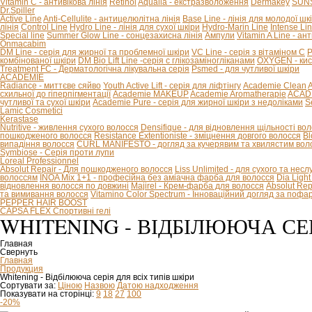
Vitamin C - антивікова лінія
Retinol
Aqualia - екстразволоження
Dermakey
SUNS
Dr.Spiller
Active Line
Anti-Cellulite - антицелюлітна лінія
Base Line - лінія для молодої шк
лінія
Control Line
Hydro Line - лінія для сухої шкіри
Hydro-Marin Line
Intense Li
Special line
Summer Glow Line - сонцезахисна лінія
Ампули
Vitamin A Line - ан
Onmacabim
DM Line - серія для жирної та проблемної шкіри
VC Line - серія з вітаміном С
P
комбінованої шкіри
DM Bio Lift Line -cерія с глікозаміногліканами
OXYGEN - кис
Treatment FC - Дерматологічна лікувальна серія
Psmed - для чутливої шкіри
ACADEMIE
Radiance - миттєве сяйво
Youth Active Lift - серія для ліфтінгу
Academie Clean
A
схильної до гіперпігментації
Academie MAKEUP
Academie Aromatherapie
ACADE
чутливої та сухої шкіри
Academie Pure - серія для жирної шкіри з недоліками
S
Lamic Cosmetici
Kerastase
Nutritive - живлення сухого волосся
Densifique - для відновлення щільності во
пошкодженого волосся
Resistance Extentioniste - зміцнення довгого волосся
Bl
випадіння волосся
CURL MANIFESTO - догляд за кучерявим та хвилястим вол
Symbiose - Серія проти лупи
Loreal Professionnel
Absolut Repair - Для пошкодженого волосся
Liss Unlimited - для сухого та нес
волоссям
INOA Mix 1+1 - професійна без аміачна фарба для волосся
Dia Ligh
відновлення волосся по довжині
Majirel - Крем-фарба для волосся
Absolut Rep
та вимивання волосся
Vitamino Color Spectrum - Інноваційний догляд за поф
PEPPER HAIR BOOST
CAPSA FLEX Спортивні гелі
WHITENING - ВІДБІЛЮЮЧА СЕ
Главная
Свернуть
Главная
Продукция
Whitening - Відбілююча серія для всіх типів шкіри
Сортувати за:
Ціною
Назвою
Датою надходження
Показувати на сторінці:
9
18
27
100
-20%