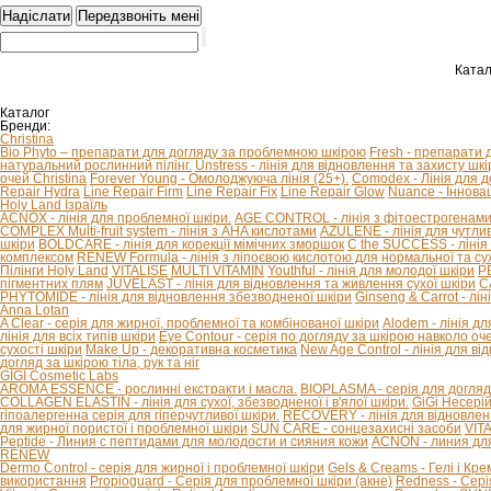
Катал
Каталог
Бренди:
Christina
Bio Phyto – препарати для догляду за проблемною шкірою
Fresh - препарати 
натуральний рослинний пілінг.
Unstress - лінія для відновлення та захисту шкір
очей Christina
Forever Young - Омолоджуюча лінія (25+).
Comodex - Лінія для 
Repair Hydra
Line Repair Firm
Line Repair Fix
Line Repair Glow
Nuance - Іннова
Holy Land Ізраїль
ACNOX - лінія для проблемної шкіри.
AGE CONTROL - лінія з фітоестрогенами 
COMPLEX Multi-fruit system - лінія з AHA кислотами
AZULENE - лінія для чутливо
шкіри
BOLDCARE - лінія для корекції мімічних зморшок
C the SUCCESS - лінія 
комплексом
RENEW Formula - лінія з ліпоєвою кислотою для нормальної та сух
Пілінги Holy Land
VITALISE
MULTI VITAMIN
Youthful - лінія для молодої шкіри
P
пігментних плям
JUVELAST - лінія для відновлення та живлення сухої шкіри
C
PHYTOMIDE - лінія для відновлення збезводненої шкіри
Ginseng & Carrot - л
Anna Lotan
A Clear - серія для жирної, проблемної та комбінованої шкіри
Alodem - лінія д
лінія для всіх типів шкіри
Eye Contour - серія по догляду за шкірою навколо оч
сухості шкіри
Make Up - декоративна косметика
New Age Control - лінія для в
догляд за шкірою тіла, рук та ніг
GIGI Cosmetic Labs
AROMA ESSENCE - рослинні екстракти і масла.
BIOPLASMA - серія для догляд
COLLAGEN ELASTIN - лінія для сухої, збезводненої і в'ялої шкіри.
GiGi Несері
гіпоалергенна серія для гіперчутливої ​​шкіри.
RECOVERY - лінія для відновлен
для жирної пористої і проблемної шкіри
SUN CARE - сонцезахисні засоби
VIT
Peptide - Линия с пептидами для молодости и сияния кожи
ACNON - линия дл
RENEW
Dermo Control - серія для жирної і проблемної шкіри
Gels & Creams - Гелі і Кре
використання
Propioguard - Серія для проблемної шкіри (акне)
Redness - Сері