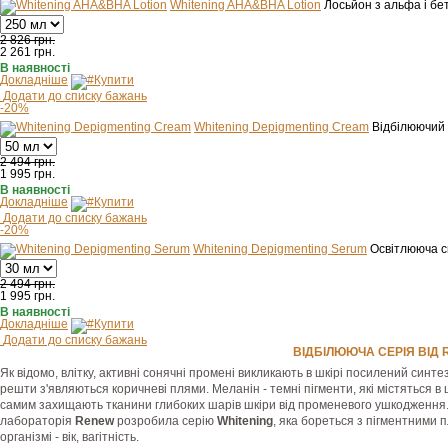
Whitening AHA&BHA Lotion
Лосьйон з альфа і бе
2 826 грн.
2 261
грн.
В наявності
Докладніше
Купити
Додати до списку бажань
-20%
Whitening Depigmenting Cream
Відбілюючий
2 494 грн.
1 995
грн.
В наявності
Докладніше
Купити
Додати до списку бажань
-20%
Whitening Depigmenting Serum
Освітлююча с
2 494 грн.
1 995
грн.
В наявності
Докладніше
Купити
Додати до списку бажань
ВІДБІЛЮЮЧА СЕРІЯ ВІД R
Як відомо, влітку, активні сонячні промені викликають в шкірі посилений синте
решти з'являються коричневі плями. Меланін - темні пігменти, які містяться в 
самим захищають тканини глибоких шарів шкіри від променевого ушкодження. 
лабораторія
Renew
розробила серію
Whitening
, яка бореться з пігментними
організмі - вік, вагітність.