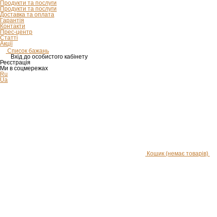
Продукти та послуги
Продукти та послуги
Доставка та оплата
Гарантія
Контакти
Прес-центр
Статті
Акції
Список бажань
Вхід до особистого кабінету
Реєстрація
Ми в соцмережах
Ru
Ua
Кошик
(немає товарів)