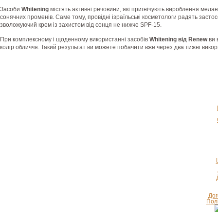
Засоби
Whitening
містять активні речовини, які пригнічують вироблення мелані
сонячних променів. Саме тому, провідні ізраїльські косметологи радять засто
зволожуючий крем із захистом від сонця не нижче SPF-15.
При комплексному і щоденному використанні засобів
Whitening від Renew
ви 
колір обличчя. Такий результат ви можете побачити вже через два тижні вико
Дог
Полі