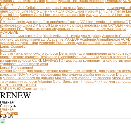
Vitamin C - антивікова лінія
Retinol
Aqualia - екстразволоження
Dermakey
SUNS
Dr.Spiller
Active Line
Anti-Cellulite - антицелюлітна лінія
Base Line - лінія для молодої шк
лінія
Control Line
Hydro Line - лінія для сухої шкіри
Hydro-Marin Line
Intense Li
Special line
Summer Glow Line - сонцезахисна лінія
Ампули
Vitamin A Line - ан
Onmacabim
DM Line - серія для жирної та проблемної шкіри
VC Line - серія з вітаміном С
P
комбінованої шкіри
DM Bio Lift Line -cерія с глікозаміногліканами
OXYGEN - кис
Treatment FC - Дерматологічна лікувальна серія
Psmed - для чутливої шкіри
ACADEMIE
Radiance - миттєве сяйво
Youth Active Lift - серія для ліфтінгу
Academie Clean
A
схильної до гіперпігментації
Academie MAKEUP
Academie Aromatherapie
ACADE
чутливої та сухої шкіри
Academie Pure - серія для жирної шкіри з недоліками
S
Lamic Cosmetici
Kerastase
Nutritive - живлення сухого волосся
Densifique - для відновлення щільності во
пошкодженого волосся
Resistance Extentioniste - зміцнення довгого волосся
Bl
випадіння волосся
CURL MANIFESTO - догляд за кучерявим та хвилястим вол
Symbiose - Серія проти лупи
Loreal Professionnel
Absolut Repair - Для пошкодженого волосся
Liss Unlimited - для сухого та нес
волоссям
INOA Mix 1+1 - професійна без аміачна фарба для волосся
Dia Ligh
відновлення волосся по довжині
Majirel - Крем-фарба для волосся
Absolut Rep
та вимивання волосся
Vitamino Color Spectrum - Інноваційний догляд за поф
PEPPER HAIR BOOST
CAPSA FLEX Спортивні гелі
RENEW
Главная
Свернуть
Главная
Продукция
RENEW