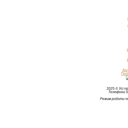
Дог
Полі
2025 © Усі 
Телефони
0
Режим роботи
п