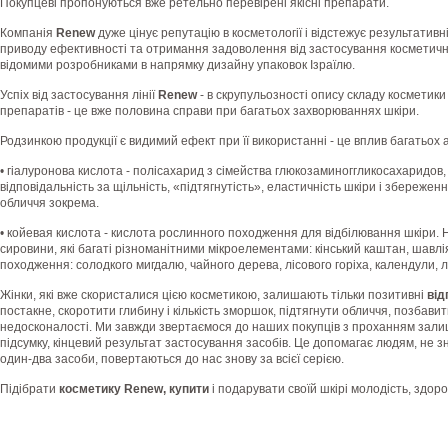
Покупцеві пропонуються вже ретельно перевірені якісні препарати.
Компанія
Renew
дуже цінує репутацію в косметології і відстежує результативні
приводу ефективності та отримання задоволення від застосування косметичних
відомими розробниками в напрямку дизайну упаковок Ізраїлю.
Успіх від застосування лінії
Renew
- в скрупульозності опису складу косметики
препаратів - це вже половина справи при багатьох захворюваннях шкіри.
Родзинкою продукції є видимий ефект при її використанні - це вплив багатьох 
• гіалуронова кислота - полісахарид з сімейства глюкозаминоггликосахаридов, 
відповідальність за щільність, «підтягнутість», еластичність шкіри і збереженн
обличчя зокрема.
• койевая кислота - кислота рослинного походження для відбілювання шкіри. 
сировини, які багаті різноманітними мікроелементами: кінський каштан, шавлі
походження: солодкого мигдалю, чайного дерева, лісового горіха, календули, л
Жінки, які вже скористалися цією косметикою, залишають тільки позитивні
від
постакне, скоротити глибину і кількість зморшок, підтягнути обличчя, позбавит
недосконалості. Ми завжди звертаємося до наших покупців з проханням зали
підсумку, кінцевий результат застосування засобів. Це допомагає людям, не з
один-два засоби, повертаються до нас знову за всієї серією.
Підібрати
косметику Renew, купит
и
і подарувати своїй шкірі молодість, здоро