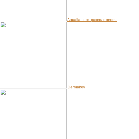
Aqualia - екстразволоження
Dermakey