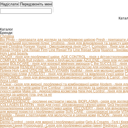
Катал
Каталог
Бренди:
Christina
Bio Phyto – препарати для догляду за проблемною шкірою
Fresh - препарати 
натуральний рослинний пілінг.
Unstress - лінія для відновлення та захисту шкір
очей Christina
Forever Young - Омолоджуюча лінія (25+).
Comodex - Лінія для 
Repair Hydra
Line Repair Firm
Line Repair Fix
Line Repair Glow
Nuance - Іннова
Holy Land Ізраїль
ACNOX - лінія для проблемної шкіри.
AGE CONTROL - лінія з фітоестрогенами 
COMPLEX Multi-fruit system - лінія з AHA кислотами
AZULENE - лінія для чутливо
шкіри
BOLDCARE - лінія для корекції мімічних зморшок
C the SUCCESS - лінія 
комплексом
RENEW Formula - лінія з ліпоєвою кислотою для нормальної та сух
Пілінги Holy Land
VITALISE
MULTI VITAMIN
Youthful - лінія для молодої шкіри
P
пігментних плям
JUVELAST - лінія для відновлення та живлення сухої шкіри
C
PHYTOMIDE - лінія для відновлення збезводненої шкіри
Ginseng & Carrot - л
Anna Lotan
A Clear - серія для жирної, проблемної та комбінованої шкіри
Alodem - лінія д
лінія для всіх типів шкіри
Eye Contour - серія по догляду за шкірою навколо оч
сухості шкіри
Make Up - декоративна косметика
New Age Control - лінія для в
догляд за шкірою тіла, рук та ніг
GIGI Cosmetic Labs
AROMA ESSENCE - рослинні екстракти і масла.
BIOPLASMA - серія для догляд
COLLAGEN ELASTIN - лінія для сухої, збезводненої і в'ялої шкіри.
GiGi Несері
гіпоалергенна серія для гіперчутливої ​​шкіри.
RECOVERY - лінія для відновлен
для жирної пористої і проблемної шкіри
SUN CARE - сонцезахисні засоби
VIT
Peptide - Линия с пептидами для молодости и сияния кожи
ACNON - линия дл
RENEW
Dermo Control - серія для жирної і проблемної шкіри
Gels & Creams - Гелі і Кре
використання
Propioguard - Серія для проблемної шкіри (акне)
Redness - Сері