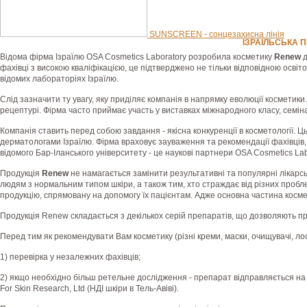
SUNSCREEN - сонцезахисна лінія
ІЗРАЇЛЬСЬКА 
Відома фірма Ізраїлю OSA Cosmetics Laboratory розробила косметику
Renew
д
фахівці з високою кваліфікацією, це підтверджено не тільки відповідною освіт
відомих лабораторіях Ізраїлю.
Слід зазначити ту увагу, яку приділяє компанія в напрямку еволюції космети
рецептурі. Фірма часто приймає участь у виставках міжнародного класу, семін
Компанія ставить перед собою завдання - якісна конкуренції в косметології. Ц
дерматологами Ізраїлю. Фірма враховує зауваження та рекомендації фахівців, 
відомого Бар-Іланського університету - це наукові партнери OSA Cosmetics Lab
Продукція
Renew
не намагається замінити результативні та популярні лікарсь
людям з нормальним типом шкіри, а також тим, хто страждає від різних пробле
продукцію, спрямовану на допомогу їх пацієнтам. Адже основна частина косм
Продукція Renew складається з декількох серій препаратів, що дозволяють пр
Перед тим як рекомендувати Вам косметику (різні креми, маски, очищувачі, ло
1) перевірка у незалежних фахівців;
2) якщо необхідно більш ретельне дослідження - препарат відправляється на д
For Skin Research, Ltd (НДІ шкіри в Тель-Авіві).