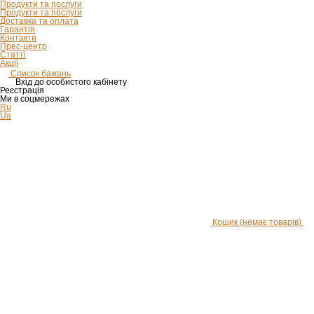
Продукти та послуги
Продукти та послуги
Доставка та оплата
Гарантія
Контакти
Прес-центр
Статті
Акції
Список бажань
Вхід до особистого кабінету
Реєстрація
Ми в соцмережах
Ru
Ua
Кошик
(немає товарів)