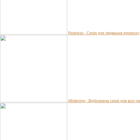
Redness - Серія для лікування куперозу
Whitening - Відбілююча серія для всіх ти