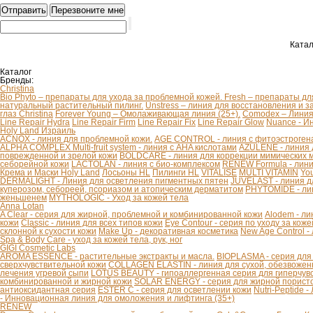
Катал
Каталог
Бренды:
Christina
Bio Phyto – препараты для ухода за проблемной кожей.
Fresh – препараты дл
натуральный растительный пилинг.
Unstress – линия для восстановления и з
глаз Christina
Forever Young – Омолаживающая линия (25+).
Comodex – Линия 
Line Repair Hydra
Line Repair Firm
Line Repair Fix
Line Repair Glow
Nuance - И
Holy Land Израиль
ACNOX - линия для проблемной кожи.
AGE CONTROL - линия с фитоэстроген
ALPHA COMPLEX Multi-fruit system - линия с AHA кислотами
AZULENE - линия 
поврежденной и зрелой кожи
BOLDCARE - линия для коррекции мимических
себорейной кожи
LACTOLAN - линия с био-комплексом
RENEW Formula - лини
Крема и Маски Holy Land
Лосьоны HL
Пилинги HL
VITALISE
MULTI VITAMIN
You
DERMALIGHT - Линия для осветления пигментных пятен
JUVELAST - линия д
куперозом, себореей, псориазом и атопическим дерматитом
PHYTOMIDE - ли
женьшенем
MYTHOLOGIC - Уход за кожей тела
Anna Lotan
A Clear - серия для жирной, проблемной и комбинированной кожи
Alodem - ли
кожи
Classic - линия для всех типов кожи
Eye Contour - серия по уходу за коже
склонной к сухости кожи
Make Up - декоративная косметика
New Age Control -
Spa & Body Care - уход за кожей тела, рук, ног
GIGI Cosmetic Labs
AROMA ESSENCE - растительные экстракты и масла.
BIOPLASMA - серия для
сверхчувствительной кожи
COLLAGEN ELASTIN - линия для сухой, обезвоженн
лечения угревой сыпи
LOTUS BEAUTY - гипоаллергенная серия для гиперчув
комбинированной и жирной кожи
SOLAR ENERGY - серия для жирной пористо
антиоксидантная серия
ESTER C - серия для осветлении кожи
Nutri-Peptide 
- Инновационная линия для омоложения и лифтинга (35+)
RENEW