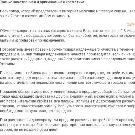
Только качетвенная и оригинальная косметика:
Весь товар, который представлен в интернет магазине Рrimestyle.com.ua, 10
за свой счет и возместим Вам стоимость.
ОБМ
Обмен и возврат товара надлежащего качества В соответствии со ст. 9 Зак
аналогичный у продавца, у которого он был приобретен, если товар не удовл
быть им использован по назначению.
Потребитель имеет право на обмен товара надлежащего качества в течение 
продавцом. Обмен товара надлежащего качества производится, если он не ис
также расчетный документ, выданный потребителю вместе с проданным това
Украины.
Если на момент обмена аналогичного товара нет в продаже, потребитель им
соответствующим перерасчетом стоимости, либо расторгнуть договор и полу
на аналогичный при первом же поступлении соответствующего товара в прод
Продавец обязан в день поступления товара в продажу сообщить об этом по
товар надлежащего качества на другой, аналогичный, можно если: с момента
его потребительские свойства, все пломбы, ярлыки и т. д.; сохранился расче
товаров, не подлежащих обмену. Вернуть товар надлежащего качества и заб
необходимого покупателю, нет в продаже.
При расторжении договора купли-продажи расчеты с потребителем производят
возвращаются потребителю в день расторжения договора, а в случае невозмо
сторон, но не позднее семи дней