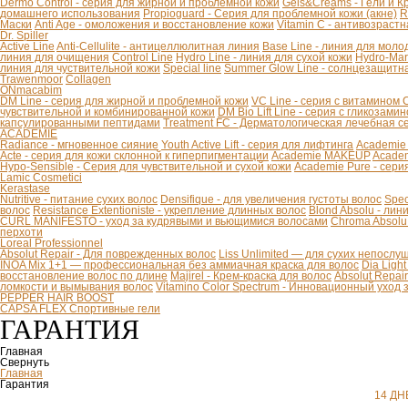
Dermo Control - серия для жирной и проблемной кожи
Gels&Creams - Гели и К
домашнего использования
Propioguard - Серия для проблемной кожи (акне)
R
Маски
Anti Age - омоложения и восстановление кожи
Vitamin C - антивозраст
Dr. Spiller
Active Line
Anti-Cellulite - антицеллюлитная линия
Base Line - линия для моло
линия для очищения
Control Line
Hydro Line - линия для сухой кожи
Hydro-Mar
линия для чуствительной кожи
Special line
Summer Glow Line - солнцезащитн
Trawenmoor
Collagen
ONmacabim
DM Line - серия для жирной и проблемной кожи
VC Line - серия с витамином 
чувствительной и комбинированной кожи
DM Bio Lift Line - cерия с гликозам
капсулированными пептидами
Treatment FC - Дерматологическая лечебная с
ACADEMIE
Radiance - мгновенное сияние
Youth Active Lift - серия для лифтинга
Academie
Acte - серия для кожи склонной к гиперпигментации
Academie MAKEUP
Academ
Hypo-Sensible - Серия для чувствительной и сухой кожи
Academie Pure - сери
Lamic Cosmetici
Kerastase
Nutritive - питание сухих волос
Densifique - для увеличения густоты волос
Spec
волос
Resistance Extentioniste - укрепление длинных волос
Blond Absolu - ли
CURL MANIFESTO - уход за кудрявыми и вьющимися волосами
Chroma Absolu
перхоти
Loreal Professionnel
Absolut Repair - Для поврежденных волос
Liss Unlimited — для сухих непослу
INOA Mix 1+1 — профессиональная без аммиачная краска для волос
Dia Ligh
восстановление волос по длине
Majirel - Крем-краска для волос
Absolut Repai
ломкости и вымывания волос
Vitamino Color Spectrum - Инновационный уход
PEPPER HAIR BOOST
CAPSA FLEX Спортивные гели
ГАРАНТИЯ
Главная
Свернуть
Главная
Гарантия
14 ДН