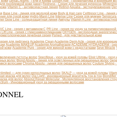
й кожи
Gels&Creams - Гели и Крема
Golden Age - Профилактика и коррекция в
 для проблемной кожи (акне)
Redness - Серия для лечения купероза
Whitening
 кожи
Vitamin C - антивозрастная линия
Retinol
Aqualia - экстраувлажнение
Der
ия
Base Line - линия для молодой кожи
Body & Hair care
Celltresor Line - лини
иния для сухой кожи
Hydro-Marin Line
Intense Line
Серия для мужчин
Sensicura
er Glow Line - солнцезащитная линия
Ампулы
Vitamin A Line - антивозрастно
VC Line - серия с витамином С
PR Line - серия по уходу за пигментированной
 Lift Line - cерия с гликозаминогликанами
OXYGEN - кислородная энергетичес
Дерматологическая лечебная серия
Psmed - для чувствительной кожи
 - серия для лифтинга
Academie Clean
Academie Derm Acte - серия для коррекц
ации
Academie MAKEUP
Academie Aromatherapie
ACADEMIE HYDRADERM - серия
хой кожи
Academie Pure - серия для жирной кожи с недостатками
Seve Miracle
 увеличения густоты волос
Specifique - уход за кожей головы
Elixir Ultime - уход
инных волос
Blond Absolu - линия для осветленных или окрашенных волос
Gene
мися волосами
Chroma Absolu - линия для окрашенных волос
Couture Styling 
Unlimited — для сухих непослушных волос
SKALP — уход за кожей головы
Vita
ая краска для волос
Dia Light - инновационный краситель тон-в-тон
Blondifie
краска для волос
Absolut Repair Molecular - Молекулярное восстановления стр
pectrum - Инновационный уход за окрашенными волосами
ONNEL