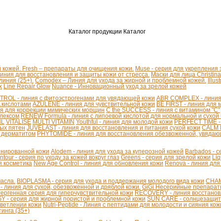
Каталог продукции
Каталог
й кожей.
Fresh – препараты для очищения кожи.
Muse - серия для укрепления
линия для восстановления и защиты кожи от стресса.
Маски для лица Christina
иния (25+).
Comodex – Линия для ухода за жирной и проблемной кожей.
Illu
x
Line Repair Glow
Nuance - Инновационный уход за зрелой кожей
ROL - линия с фитоэстрогенами для увядающей кожи
ABR COMPLEX - линия 
A кислотами
AZULENE - линия для чувствительной кожи
BE FIRST - линия для 
я для коррекции мимических морщин
C the SUCCESS - линия с витамином "С"
плексом
RENEW Formula - линия с липоевой кислотой для нормальной и сухой
HL
VITALISE
MULTI VITAMIN
Youthful - линия для молодой кожи
PERFECT TIME -
ых пятен
JUVELAST - линия для восстановления и питания сухой кожи
CALM D
м дерматитом
PHYTOMIDE - линия для восстановления обезвоженной, увядаю
бинированной кожи
Alodem - линия для ухода за куперозной кожей
Barbados - 
ntour - серия по уходу за кожей вокруг глаз
Greens - серия для зрелой кожи
Liq
я косметика
New Age Control - линия для обновления кожи
Renova - линия для
асла.
BIOPLASMA - серия для ухода и поддержания молодого вида кожи
CHAM
линия для сухой, обезвоженной и дряблой кожи.
GiGi Несерийные препара
ергенная серия для гиперчувствительной кожи
RECOVERY - линия восстанов
 - серия для жирной пористой и проблемной кожи
SUN CARE - солнцезащит
светлении кожи
Nutri-Peptide - Линия с пептидами для молодости и сияния кож
инга (35+)