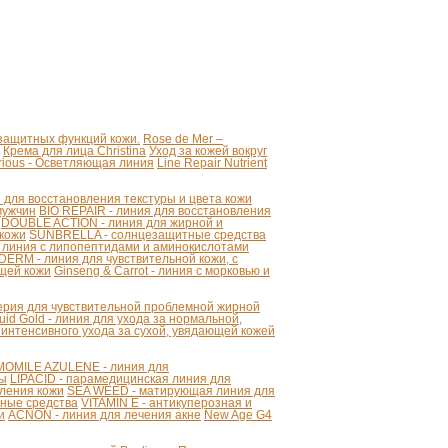
 защитных функций кожи.
Rose de Mer –
Крема для лица Christina
Уход за кожей вокруг
strious - Осветляющая линия
Line Repair Nutrient
для восстановления текстуры и цвета кожи
мужчин
BIO REPAIR - линия для восстановления
DOUBLE ACTION - линия для жирной и
 кожи
SUNBRELLA - солнцезащитные средства
 линия с липопептидами и аминокислотами
ERM - линия для чувствительной кожи, с
щей кожи
Ginseng & Carrot - линия с морковью и
серия для чувствительной проблемной жирной
uid Gold - линия для ухода за нормальной,
 интенсивного ухода за сухой, увядающей кожей
OMILE AZULENE - линия для
ты
LIPACID - парамедицинская линия для
ления кожи
SEA WEED - матирующая линия для
ные средства
VITAMIN E - антикуперозная и
и
ACNON - линия для лечения акне
New Age G4