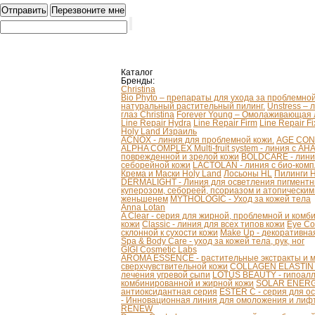
Каталог
Бренды:
Christina
Bio Phyto – препараты для ухода за проблемно
натуральный растительный пилинг.
Unstress – 
глаз Christina
Forever Young – Омолаживающая л
Line Repair Hydra
Line Repair Firm
Line Repair Fi
Holy Land Израиль
ACNOX - линия для проблемной кожи.
AGE CONT
ALPHA COMPLEX Multi-fruit system - линия с AH
поврежденной и зрелой кожи
BOLDCARE - лини
себорейной кожи
LACTOLAN - линия с био-ком
Крема и Маски Holy Land
Лосьоны HL
Пилинги 
DERMALIGHT - Линия для осветления пигментн
куперозом, себореей, псориазом и атопически
женьшенем
MYTHOLOGIC - Уход за кожей тела
Anna Lotan
A Clear - серия для жирной, проблемной и ком
кожи
Classic - линия для всех типов кожи
Eye Co
склонной к сухости кожи
Make Up - декоративна
Spa & Body Care - уход за кожей тела, рук, ног
GIGI Cosmetic Labs
AROMA ESSENCE - растительные экстракты и м
сверхчувствительной кожи
COLLAGEN ELASTIN - 
лечения угревой сыпи
LOTUS BEAUTY - гипоалл
комбинированной и жирной кожи
SOLAR ENERGY
антиоксидантная серия
ESTER C - серия для о
- Инновационная линия для омоложения и лифт
RENEW