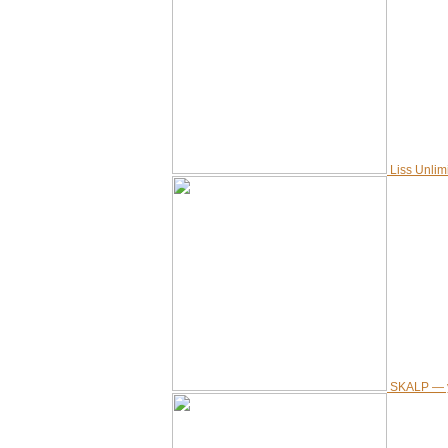
Liss Unli
SKALP — у