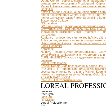
Dermo Control - серия для жирной и проблемно
домашнего использования
Propioguard - Серия
Маски
Anti Age - омоложения и восстановление
Dr. Spiller
Active Line
Anti-Cellulite - антицеллюлитная лин
линия для очищения
Control Line
Hydro Line - л
линия для чуствительной кожи
Special line
Summ
Trawenmoor
Collagen
ONmacabim
DM Line - серия для жирной и проблемной кожи
чувствительной и комбинированной кожи
DM Bio
капсулированными пептидами
Treatment FC - 
ACADEMIE
Radiance - мгновенное сияние
Youth Active Lift
Acte - серия для кожи склонной к гиперпигмент
Hypo-Sensible - Серия для чувствительной и су
Lamic Cosmetici
Kerastase
Nutritive - питание сухих волос
Densifique - для
волос
Resistance Extentioniste - укрепление дл
CURL MANIFESTO - уход за кудрявыми и вьющи
перхоти
Loreal Professionnel
Absolut Repair - Для поврежденных волос
Liss 
INOA Mix 1+1 — профессиональная без аммиачн
восстановление волос по длине
Majirel - Крем-
ломкости и вымывания волос
Vitamino Color S
PEPPER HAIR BOOST
CAPSA FLEX Спортивные гели
LOREAL PROFESSI
Главная
Свернуть
Главная
Продукция
Loreal Professionnel