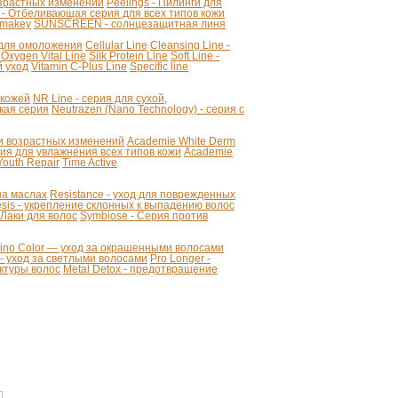
озрастных изменений
Peelings - Пилинги для
 - Отбеливающая серия для всех типов кожи
makey
SUNSCREEN - солнцезащитная линя
я для омоложения
Cellular Line
Cleansing Line -
Oxygen Vital Line
Silk Protein Line
Soft Line -
й уход
Vitamin C-Plus Line
Specific line
 кожей
NR Line - серия для сухой,
кая серия
Neutrazen (Nano Technology) - серия с
ии возрастных изменений
Academie White Derm
 для увлажнения всех типов кожи
Academie
Youth Repair
Time Active
 на маслах
Resistance - уход для поврежденных
sis - укрепление склонных к выпадению волос
- Лаки для волос
Symbiose - Серия против
mino Color — уход за окрашенными волосами
r - уход за светлыми волосами
Pro Longer -
уктуры волос
Metal Detox - предотвращение