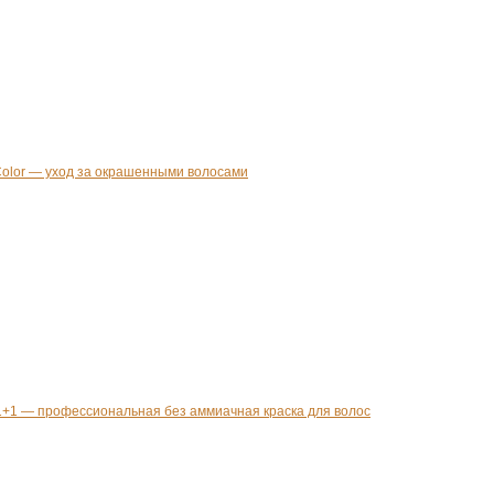
Color — уход за окрашенными волосами
1+1 — профессиональная без аммиачная краска для волос