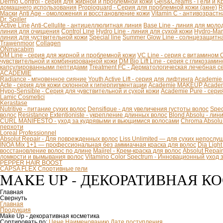
Dermo Control - серия для жирной и проблемной кожи
Gels&Creams - Гели и К
домашнего использования
Propioguard - Серия для проблемной кожи (акне)
R
Маски
Anti Age - омоложения и восстановление кожи
Vitamin C - антивозраст
Dr. Spiller
Active Line
Anti-Cellulite - антицеллюлитная линия
Base Line - линия для моло
линия для очищения
Control Line
Hydro Line - линия для сухой кожи
Hydro-Mar
линия для чуствительной кожи
Special line
Summer Glow Line - солнцезащитн
Trawenmoor
Collagen
ONmacabim
DM Line - серия для жирной и проблемной кожи
VC Line - серия с витамином 
чувствительной и комбинированной кожи
DM Bio Lift Line - cерия с гликозам
капсулированными пептидами
Treatment FC - Дерматологическая лечебная с
ACADEMIE
Radiance - мгновенное сияние
Youth Active Lift - серия для лифтинга
Academie
Acte - серия для кожи склонной к гиперпигментации
Academie MAKEUP
Academ
Hypo-Sensible - Серия для чувствительной и сухой кожи
Academie Pure - сери
Lamic Cosmetici
Kerastase
Nutritive - питание сухих волос
Densifique - для увеличения густоты волос
Spec
волос
Resistance Extentioniste - укрепление длинных волос
Blond Absolu - ли
CURL MANIFESTO - уход за кудрявыми и вьющимися волосами
Chroma Absolu
перхоти
Loreal Professionnel
Absolut Repair - Для поврежденных волос
Liss Unlimited — для сухих непослу
INOA Mix 1+1 — профессиональная без аммиачная краска для волос
Dia Ligh
восстановление волос по длине
Majirel - Крем-краска для волос
Absolut Repai
ломкости и вымывания волос
Vitamino Color Spectrum - Инновационный уход
PEPPER HAIR BOOST
CAPSA FLEX Спортивные гели
MAKE UP - ДЕКОРАТИВНАЯ К
Главная
Свернуть
Главная
Продукция
Make Up - декоративная косметика
Сортировать по:
Цене
Наименованию
Дате поступления