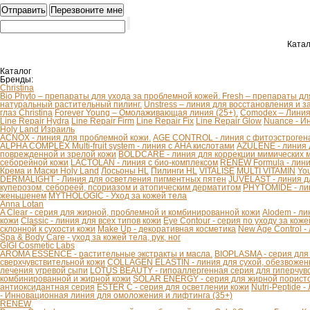
Катал
Каталог
Бренды:
Christina
Bio Phyto – препараты для ухода за проблемной кожей.
Fresh – препараты дл
натуральный растительный пилинг.
Unstress – линия для восстановления и з
глаз Christina
Forever Young – Омолаживающая линия (25+).
Comodex – Линия 
Line Repair Hydra
Line Repair Firm
Line Repair Fix
Line Repair Glow
Nuance - И
Holy Land Израиль
ACNOX - линия для проблемной кожи.
AGE CONTROL - линия с фитоэстроген
ALPHA COMPLEX Multi-fruit system - линия с AHA кислотами
AZULENE - линия 
поврежденной и зрелой кожи
BOLDCARE - линия для коррекции мимических
себорейной кожи
LACTOLAN - линия с био-комплексом
RENEW Formula - лини
Крема и Маски Holy Land
Лосьоны HL
Пилинги HL
VITALISE
MULTI VITAMIN
You
DERMALIGHT - Линия для осветления пигментных пятен
JUVELAST - линия д
куперозом, себореей, псориазом и атопическим дерматитом
PHYTOMIDE - ли
женьшенем
MYTHOLOGIC - Уход за кожей тела
Anna Lotan
A Clear - серия для жирной, проблемной и комбинированной кожи
Alodem - ли
кожи
Classic - линия для всех типов кожи
Eye Contour - серия по уходу за коже
склонной к сухости кожи
Make Up - декоративная косметика
New Age Control -
Spa & Body Care - уход за кожей тела, рук, ног
GIGI Cosmetic Labs
AROMA ESSENCE - растительные экстракты и масла.
BIOPLASMA - серия для
сверхчувствительной кожи
COLLAGEN ELASTIN - линия для сухой, обезвоженн
лечения угревой сыпи
LOTUS BEAUTY - гипоаллергенная серия для гиперчув
комбинированной и жирной кожи
SOLAR ENERGY - серия для жирной пористо
антиоксидантная серия
ESTER C - серия для осветлении кожи
Nutri-Peptide 
- Инновационная линия для омоложения и лифтинга (35+)
RENEW