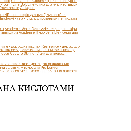
а лінія
Cellular Line
Cleansing Line - очищуюча
 Protein Line
Soft Line - лінія для чутливої шкіри
Trawenmoor
Collagen
ією
NR Line - серія для сухої, чутливої та
hnology) - серія с капсулірованими пептидами
мін
Academie White Derm Acte - серія для шкіри
ипів шкіри
Academie Hypo-Sensible - серія для
 Ultime - догляд на маслах
Resistance - догляд для
ого волосся
Genesis - зміцнення схильного до
олосся
Couture Styling - Лаки для волосся
ви
Vitamino Color - догляд за фарбованим
огляд за світлим волоссям
Pro Longer -
ури волосся
Metal Detox - запобігання ламкості
З AHA КИСЛОТАМИ