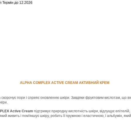
 Термін до 12.2026
ALPHA COMPLEX ACTIVE СREAM АКТИВНИЙ КРЕМ
m
скорочує пори і сприяє оновленню шкіри. Завдяки фруктовим кислотам, що вхо
кіри.
PLEX Active Сream
підтримує природну кислотність шкіри, відлущує епітелій,
який живить і пом'якшує шкіру, робить її пружною і еластичною, і альбумін, яки