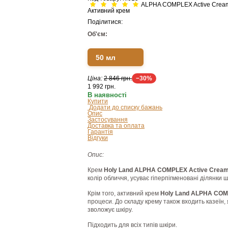
ALPHA COMPLEX Active Сream
Активний крем
Поділитися:
Об'єм:
50 мл
Ціна:
2 846 грн.
−30%
1 992
грн.
В наявності
Купити
Додати до списку бажань
Опис
Застосування
Доставка та оплата
Гарантія
Відгуки
Опис:
Крем
Holy Land ALPHA COMPLEX Active Сrea
колір обличчя, усуває гіперпігменовані ділянки ш
Крім того, активний крем
Holy Land ALPHA COM
процеси. До складу крему також входить казеїн, 
зволожує шкіру.
Підходить для всіх типів шкіри.