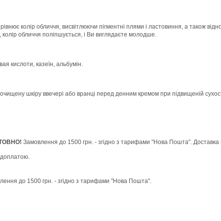
івнює колір обличчя, висвітлюючи пігментні плями і ластовиння, а також відн
ою, колір обличчя поліпшується, і Ви виглядаєте молодше.
ая кислоти, казеїн, альбумін.
 очищену шкіру ввечері або вранці перед денним кремом при підвищеній сухост
ШТОВНО!
Замовлення до 1500 грн. - згідно з тарифами "Нова Пошта". Доставка 
едоплатою.
влення до 1500 грн. - згідно з тарифами "Нова Пошта".