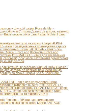
 захисних функцій шкіри.
Rose de Mer -
для обличчя Christina
Догляд за шкірою навколо
ous - Висвітлююча лінія
Line Repair Nutrient
Line
новлення текстури та кольору шкіри
ALPHA
R - лінія для відновлення пошкодженої і зрілої
 і себорейної шкіри
LACTOLAN - лінія з біо-
ма і Маски Holy Land
Лосьйони Holy Land
ислотами
DERMALIGHT - Лінія для висвітлення
ом, себореєю, псоріазом і атопічним дерматитом
д за шкірою тіла
я для чутливої ​​проблемної жирної шкіри
Classic -
лінія для догляду за нормальною, схильної до
 догляду за сухою шкірою
Spa & Body Care -
ZULENE - лінія для надчутливої ​​шкіри
лікування вугрового висипу
LOTUS BEAUTY -
інованої і жирної шкіри
SOLAR ENERGY - серія
STER C - серія для висвітлення шкіри
Nutri-
для омолодження та ліфтингу (35+)
змін
Peelings - Пілінги для домашнього
серія для всіх типів шкіри
Маски
ANTI AGE