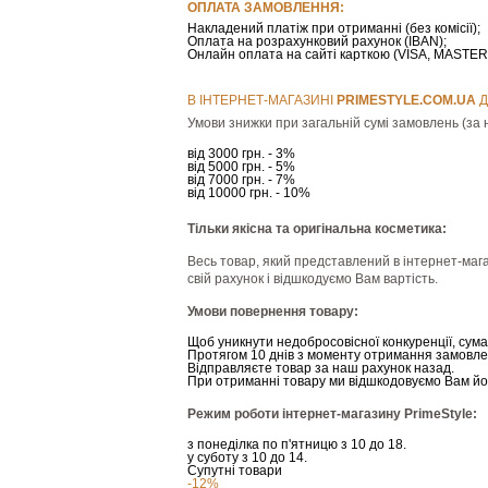
ОПЛАТА ЗАМОВЛЕННЯ:
Накладений платіж при отриманні (без комісії);
Оплата на розрахунковий рахунок (IBAN);
Онлайн оплата на сайті карткою (VISA, MAST
В ІНТЕРНЕТ-МАГАЗИНІ
РRIMESTYLE.COM.UA
Д
Умови знижки при загальній сумі замовлень (за н
від 3000 грн. - 3%
від 5000 грн. - 5%
від 7000 грн. - 7%
від 10000 грн. - 10%
Тільки якісна та оригінальна косметика:
Весь товар, який представлений в інтернет-мага
свій рахунок і відшкодуємо Вам вартість.
Умови повернення товару:
Щоб уникнути недобросовісної конкуренції, сум
Протягом 10 днів з моменту отримання замовле
Відправляєте товар за наш рахунок назад.
При отриманні товару ми відшкодовуємо Вам йог
Режим роботи інтернет-магазину PrimeStyle:
з понеділка по п'ятницю з 10 до 18.
у суботу з 10 до 14.
Супутні товари
-12%