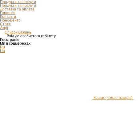
Продукти та послуги
Продукти та послуги
Доставка та оплата
Гарантія
Контакти
Прес-центр
Статті
Акції
Список бажань
Вхід до особистого кабінету
Реєстрація
Ми в соцмережах
Ru
Ua
Кошик
(немає товарів)