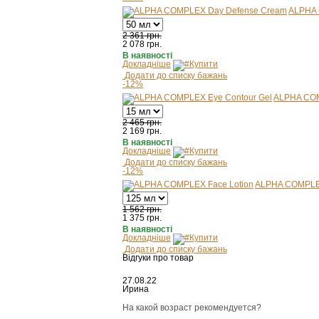
ALPHA 
2 361 грн.
2 078
грн.
В наявності
Докладніше
Купити
Додати до списку бажань
-12%
ALPHA COM
2 465 грн.
2 169
грн.
В наявності
Докладніше
Купити
Додати до списку бажань
-12%
ALPHA COMPLEX
1 562 грн.
1 375
грн.
В наявності
Докладніше
Купити
Додати до списку бажань
Відгуки про товар
27.08.22
Ирина
На какой возраст рекомендуется?