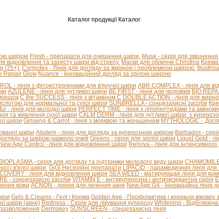
Каталог продукції
Каталог
ною шкірою
Fresh - препарати для очищення шкіри.
Muse - серія для зміцнення
для відновлення та захисту шкіри від стресу.
Маски для обличчя Christina
Крема 
я (25+).
Comodex - Лінія для догляду за жирною і проблемною шкірою.
Illustri
e Repair Glow
Nuance - Інноваційний догляд за зрілою шкірою
L - лінія з фітоестрогенами для в'янучої шкіри
ABR COMPLEX - лінія для від
ами
AZULENE - лінія для чутливої ​​шкіри
BE FIRST - лінія для чоловіків
BIO REPAI
зморшок
C the SUCCESS - лінія з вітаміном С
DOUBLE ACTION - лінія для жирної
ислотою для нормальної та сухої шкіри
SUNBRELLA - сонцезахисні засоби
Кре
ful - лінія для молодої шкіри
PERFECT TIME - лінія з ліпопептидами та амінок
ння та живлення сухої шкіри
CALM DERM - лінія для чутливої шкіри, з купероз
ої шкіри
Ginseng & Carrot - лінія з морквою та женьшенем
MYTHOLOGIC - Догля
нованої шкіри
Alodem - лінія для догляду за куперозною шкірою
Barbados - сері
 догляду за шкірою навколо очей
Greens - серія для зрілої шкіри
Liquid Gold - 
New Age Control - лінія для відновлення шкіри
Renova - лінія для інтенсивного
BIOPLASMA - серія для догляду та підтримки молодого виду шкіри
CHAMOMILE A
ї і в'ялої шкіри.
GiGi Несерійні препарати
LIPACID - парамедичних лінія для 
COVERY - лінія для відновлення шкіри
SEA WEED - матирующая лінія для комб
E - сонцезахисні засоби
VITAMIN E - антикуперозна і антиоксидантна серія
E
ияния кожи
ACNON - линия для лечения акне
New Age G4 - Інноваційна лінія 
кіри
Gels & Creams - Гелі і Крема
Golden Age - Профілактика і корекція вікових 
ї шкіри (акне)
Redness - Серія для лікування куперозу
Whitening - Відбілююча 
стразволоження
Dermakey
SUNSCREEN - сонцезахисна лінія