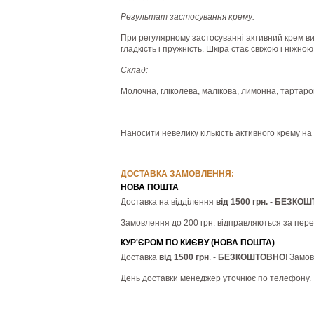
Результат застосування крему:
При регулярному застосуванні активний крем вир
гладкість і пружність. Шкіра стає свіжою і ніжн
Склад:
Молочна, гліколева, малікова, лимонна, тартаров
Наносити невелику кількість активного крему на
ДОСТАВКА ЗАМОВЛЕННЯ:
НОВА ПОШТА
Доставка на відділення
від 1500 грн. - БЕЗКО
Замовлення до 200 грн. відправляються за пер
КУР'ЄРОМ ПО КИЄВУ (НОВА ПОШТА)
Доставка
від 1500 грн
. -
БЕЗКОШТОВНО
! Замо
День доставки менеджер уточнює по телефону.