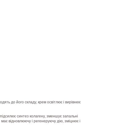
дять до його складу, крем освітлює і вирівнює
 підсилює синтез колагену, зменшує запальні
й має відновлюючу і регенеруючу дію, зміцнює і