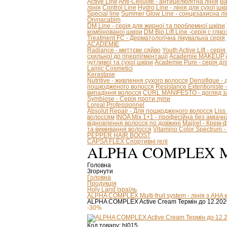
Active Line
Anti-Cellulite - антицелюлітна лінія
Ba
лінія
Control Line
Hydro Line - лінія для сухої шкі
Special line
Summer Glow Line - сонцезахисна лі
Onmacabim
DM Line - серія для жирної та проблемної шкіри
комбінованої шкіри
DM Bio Lift Line -cерія с глі
Treatment FC - Дерматологічна лікувальна серія
ACADEMIE
Radiance - миттєве сяйво
Youth Active Lift - сері
схильної до гіперпігментації
Academie MAKEUP
чутливої та сухої шкіри
Academie Pure - серія дл
Lamic Cosmetici
Kerastase
Nutritive - живлення сухого волосся
Densifique -
пошкодженого волосся
Resistance Extentioniste
випадіння волосся
CURL MANIFESTO - догляд за
Symbiose - Серія проти лупи
Loreal Professionnel
Absolut Repair - Для пошкодженого волосся
Liss
волоссям
INOA Mix 1+1 - професійна без аміач
відновлення волосся по довжині
Majirel - Крем
та вимивання волосся
Vitamino Color Spectrum
PEPPER HAIR BOOST
CAPSA FLEX Спортивні гелі
ALPHA COMPLEX M
Головна
Згорнути
Головна
Продукція
Holy Land Ізраїль
ALPHA COMPLEX Multi-fruit system - лінія з AHA
ALPHA COMPLEX Active Сream Термін до 12.202
-30%
Код товару:
hl015