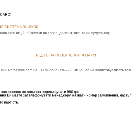
ERCARD)
ІЄ СИСТЕМА ЗНИЖОК.
аявності акційної знижки на товар, дисконт клієнта не сумується):
10 ДНІВ НА ПОВЕРНЕННЯ ТОВАРУ!
зині Рrimestyle.com.ua, 100% оригінальний. Якщо Вас не влаштовує якість тов
а повернення не повинна перевищувати 990 грн.
ння Ви маєте зателефонувати менеджеру, назвати номер замовлення, назву 
о вартість.