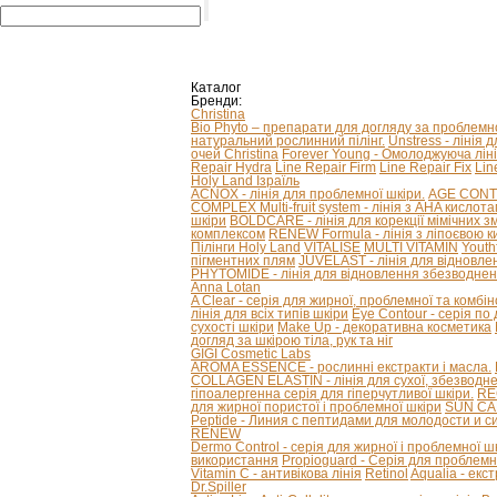
Каталог
Бренди:
Christina
Bio Phyto – препарати для догляду за проблем
натуральний рослинний пілінг.
Unstress - лінія 
очей Christina
Forever Young - Омолоджуюча ліні
Repair Hydra
Line Repair Firm
Line Repair Fix
Lin
Holy Land Ізраїль
ACNOX - лінія для проблемної шкіри.
AGE CONTRO
COMPLEX Multi-fruit system - лінія з AHA кислот
шкіри
BOLDCARE - лінія для корекції мімічних 
комплексом
RENEW Formula - лінія з ліпоєвою к
Пілінги Holy Land
VITALISE
MULTI VITAMIN
Youth
пігментних плям
JUVELAST - лінія для відновле
PHYTOMIDE - лінія для відновлення збезводнен
Anna Lotan
A Clear - серія для жирної, проблемної та комбі
лінія для всіх типів шкіри
Eye Contour - серія по
сухості шкіри
Make Up - декоративна косметика
догляд за шкірою тіла, рук та ніг
GIGI Cosmetic Labs
AROMA ESSENCE - рослинні екстракти і масла.
COLLAGEN ELASTIN - лінія для сухої, збезводнено
гіпоалергенна серія для гіперчутливої ​​шкіри.
RE
для жирної пористої і проблемної шкіри
SUN CAR
Peptide - Линия с пептидами для молодости и с
RENEW
Dermo Control - серія для жирної і проблемної ш
використання
Propioguard - Серія для проблемно
Vitamin C - антивікова лінія
Retinol
Aqualia - ек
Dr.Spiller