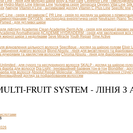
se Line - лінія для молодої шкіри
Body & Hair care
Celltresor Line - омолоджуюч
ри
Hydro-Marin Line
Intense Line
Чоловіча серія
Sensicura
Oxygen Vital Line
Silk
нія
Ампули
Vitamin A Line - антивіковий догляд
Vitamin C-Plus Line
Specific line
VC Line - серія з вітаміном С
PR Line - серія по догляду за шкірою з пігментац
козаміногліканами
OXYGEN - кислородна енергетична серія
Neutrazen (Nano Tec
Psmed - для чутливої шкіри
я для ліфтінгу
Academie Clean
Academie Derm Acte - серія для корекції вікових з
Academie Aromatherapie
ACADEMIE HYDRADERM - серія для зволоження всіх т
я жирної шкіри з недоліками
Seve Miracle
Youth Repair
Time Active
 для відновлення щільності волосся
Specifique - догляд за шкірою голови
Elixir
 - зміцнення довгого волосся
Blond Absolu - лінія для висвітленого та фарбован
 кучерявим та хвилястим волоссям
Chroma Absolu - лінія для фарбованого в
 Unlimited - для сухого та неслухняного волосся
SKALP - догляд за шкірою голо
на фарба для волосся
Dia Light - інноваційний барвник тон-в-тон
Blondifier - д
-фарба для волосся
Absolut Repair Molecular - Молекулярне відновлення структ
 - Інноваційний догляд за пофарбованим волоссям
ULTI-FRUIT SYSTEM - ЛІНІЯ 
 кислотами
6