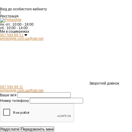
Вхід
до особистого кабінету
/
Реєстрація
пн.-пт.:
10:00 - 18:00
сб.:
10:00 - 14:00
Ми в соцмережах
067 594 89 11
primestyle.com.ua@ukr.net
Зворотній дзвінок
067 594 89 11
primestyle.com.ua@ukr.net
Ваше ім’я
Номер телефону