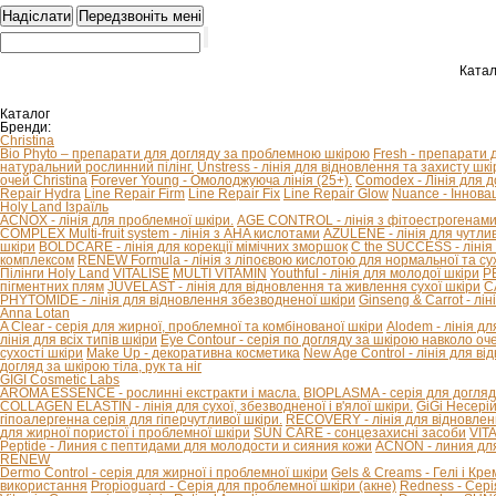
Катал
Каталог
Бренди:
Christina
Bio Phyto – препарати для догляду за проблемною шкірою
Fresh - препарати 
натуральний рослинний пілінг.
Unstress - лінія для відновлення та захисту шкір
очей Christina
Forever Young - Омолоджуюча лінія (25+).
Comodex - Лінія для 
Repair Hydra
Line Repair Firm
Line Repair Fix
Line Repair Glow
Nuance - Іннова
Holy Land Ізраїль
ACNOX - лінія для проблемної шкіри.
AGE CONTROL - лінія з фітоестрогенами 
COMPLEX Multi-fruit system - лінія з AHA кислотами
AZULENE - лінія для чутливо
шкіри
BOLDCARE - лінія для корекції мімічних зморшок
C the SUCCESS - лінія 
комплексом
RENEW Formula - лінія з ліпоєвою кислотою для нормальної та сух
Пілінги Holy Land
VITALISE
MULTI VITAMIN
Youthful - лінія для молодої шкіри
P
пігментних плям
JUVELAST - лінія для відновлення та живлення сухої шкіри
C
PHYTOMIDE - лінія для відновлення збезводненої шкіри
Ginseng & Carrot - л
Anna Lotan
A Clear - серія для жирної, проблемної та комбінованої шкіри
Alodem - лінія д
лінія для всіх типів шкіри
Eye Contour - серія по догляду за шкірою навколо оч
сухості шкіри
Make Up - декоративна косметика
New Age Control - лінія для в
догляд за шкірою тіла, рук та ніг
GIGI Cosmetic Labs
AROMA ESSENCE - рослинні екстракти і масла.
BIOPLASMA - серія для догляд
COLLAGEN ELASTIN - лінія для сухої, збезводненої і в'ялої шкіри.
GiGi Несері
гіпоалергенна серія для гіперчутливої ​​шкіри.
RECOVERY - лінія для відновлен
для жирної пористої і проблемної шкіри
SUN CARE - сонцезахисні засоби
VIT
Peptide - Линия с пептидами для молодости и сияния кожи
ACNON - линия дл
RENEW
Dermo Control - серія для жирної і проблемної шкіри
Gels & Creams - Гелі і Кре
використання
Propioguard - Серія для проблемної шкіри (акне)
Redness - Сері