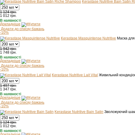
Kerastase Nutritive Bain Satin
1 124 грн.
1 012
грн.
В наявності
Докладніше
Купити
Додати до списку бажань
-10%
Kerastase Masquintense Nutritive
Маска для
1 942 грн.
1 748
грн.
В наявності
Докладніше
Купити
Додати до списку бажань
-10%
Kerastase Nutritive Lait Vital
Живильний кондиціон
1 497 грн.
1 347
грн.
В наявності
Докладніше
Купити
Додати до списку бажань
-10%
Kerastase Nutritive Bain Satin
Зволожуючий шам
1 124 грн.
1 012
грн.
В наявності
Докладніше
Купити