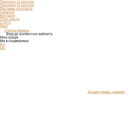
Продукти та послуги
Продукти та послуги
Доставка та оплата
Гарантія
Контакти
Прес-центр
Статті
Акції
Список бажань
Вхід до особистого кабінету
Реєстрація
Ми в соцмережах
Ru
Ua
Кошик
(немає товарів)