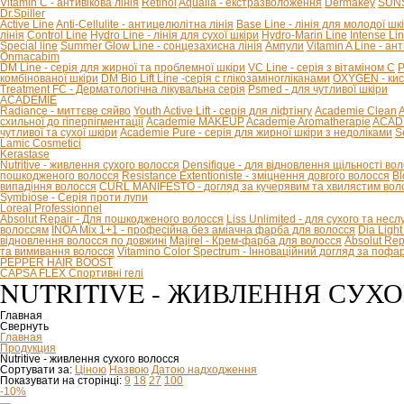
Vitamin C - антивікова лінія
Retinol
Aqualia - екстразволоження
Dermakey
SUNS
Dr.Spiller
Active Line
Anti-Cellulite - антицелюлітна лінія
Base Line - лінія для молодої шк
лінія
Control Line
Hydro Line - лінія для сухої шкіри
Hydro-Marin Line
Intense Li
Special line
Summer Glow Line - сонцезахисна лінія
Ампули
Vitamin A Line - ан
Onmacabim
DM Line - серія для жирної та проблемної шкіри
VC Line - серія з вітаміном С
P
комбінованої шкіри
DM Bio Lift Line -cерія с глікозаміногліканами
OXYGEN - кис
Treatment FC - Дерматологічна лікувальна серія
Psmed - для чутливої шкіри
ACADEMIE
Radiance - миттєве сяйво
Youth Active Lift - серія для ліфтінгу
Academie Clean
A
схильної до гіперпігментації
Academie MAKEUP
Academie Aromatherapie
ACADE
чутливої та сухої шкіри
Academie Pure - серія для жирної шкіри з недоліками
S
Lamic Cosmetici
Kerastase
Nutritive - живлення сухого волосся
Densifique - для відновлення щільності во
пошкодженого волосся
Resistance Extentioniste - зміцнення довгого волосся
Bl
випадіння волосся
CURL MANIFESTO - догляд за кучерявим та хвилястим вол
Symbiose - Серія проти лупи
Loreal Professionnel
Absolut Repair - Для пошкодженого волосся
Liss Unlimited - для сухого та нес
волоссям
INOA Mix 1+1 - професійна без аміачна фарба для волосся
Dia Ligh
відновлення волосся по довжині
Majirel - Крем-фарба для волосся
Absolut Rep
та вимивання волосся
Vitamino Color Spectrum - Інноваційний догляд за поф
PEPPER HAIR BOOST
CAPSA FLEX Спортивні гелі
NUTRITIVE - ЖИВЛЕННЯ СУХ
Главная
Свернуть
Главная
Продукция
Nutritive - живлення сухого волосся
Сортувати за:
Ціною
Назвою
Датою надходження
Показувати на сторінці:
9
18
27
100
-10%