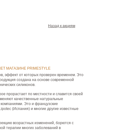
Назад к акциям
ЕТ МАГАЗИНЕ РRIMESTYLE
в, эффект от которых проверен временем. Это
продукция создана на основе современной
нических силиконов.
ое прорастает по местности и славится своей
рименяют качественные натуральные
 компаниями. Это и французские
Lipotec (Испания) и многие другие известные
ррекцию возрастных изменений, борются с
ой терапии многих заболеваний в