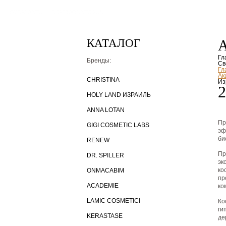
КАТАЛОГ
Гл
Бренды:
Св
Гл
Ак
CHRISTINA
Из
2
HOLY LAND ИЗРАИЛЬ
ANNA LOTAN
Пр
GIGI COSMETIC LABS
эф
би
RENEW
Пр
DR. SPILLER
эк
ко
ONMACABIM
пр
ACADEMIE
ко
LAMIC COSMETICI
Ко
ги
KERASTASE
де