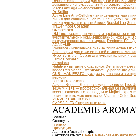
Dermo Control - серия для жирной и проблемно
домашнего использования
Propioguard - Серия
Маски
Anti Age - омоложения и восстановление
Dr. Spiller
Active Line
Anti-Cellulite - антицеллюлитная лин
линия для очищения
Control Line
Hydro Line - л
линия для чуствительной кожи
Special line
Summ
Trawenmoor
Collagen
ONmacabim
DM Line - серия для жирной и проблемной кожи
чувствительной и комбинированной кожи
DM Bio
капсулированными пептидами
Treatment FC - 
ACADEMIE
Radiance - мгновенное сияние
Youth Active Lift
Acte - серия для кожи склонной к гиперпигмент
Hypo-Sensible - Серия для чувствительной и су
Lamic Cosmetici
Kerastase
Nutritive - питание сухих волос
Densifique - для
волос
Resistance Extentioniste - укрепление дл
CURL MANIFESTO - уход за кудрявыми и вьющи
перхоти
Loreal Professionnel
Absolut Repair - Для поврежденных волос
Liss 
INOA Mix 1+1 — профессиональная без аммиачн
восстановление волос по длине
Majirel - Крем-
ломкости и вымывания волос
Vitamino Color S
PEPPER HAIR BOOST
CAPSA FLEX Спортивные гели
ACADEMIE AROMA
Главная
Свернуть
Главная
Продукция
Academie Aromatherapie
Сортировать по:
Цене
Наименованию
Дате пос