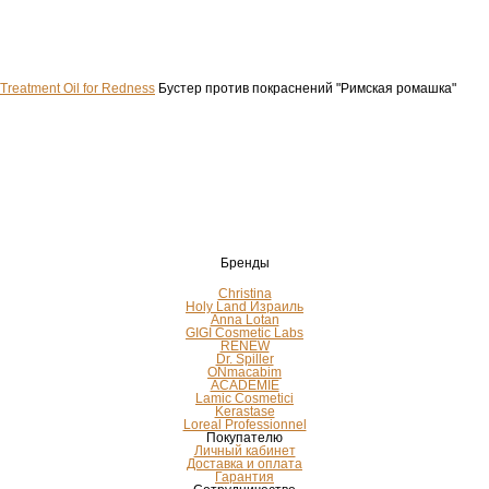
Treatment Oil for Redness
Бустер против покраснений "Римская ромашка"
Бренды
Christina
Holy Land Израиль
Anna Lotan
GIGI Cosmetic Labs
RENEW
Dr. Spiller
ONmacabim
ACADEMIE
Lamic Cosmetici
Kerastase
Loreal Professionnel
Покупателю
Личный кабинет
Доставка и оплата
Гарантия