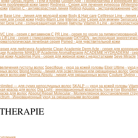
й кожи
Gels&Creams - Гели и Крема
Golden Age - Профилактика и коррекция в
 для проблемной кожи (акне)
Redness - Серия для лечения купероза
Whitening
 кожи
Vitamin C - антивозрастная линия
Retinol
Aqualia - экстраувлажнение
Der
ия
Base Line - линия для молодой кожи
Body & Hair care
Celltresor Line - лини
иния для сухой кожи
Hydro-Marin Line
Intense Line
Серия для мужчин
Sensicura
er Glow Line - солнцезащитная линия
Ампулы
Vitamin A Line - антивозрастно
VC Line - серия с витамином С
PR Line - серия по уходу за пигментированной
 Lift Line - cерия с гликозаминогликанами
OXYGEN - кислородная энергетичес
Дерматологическая лечебная серия
Psmed - для чувствительной кожи
 - серия для лифтинга
Academie Clean
Academie Derm Acte - серия для коррекц
ации
Academie MAKEUP
Academie Aromatherapie
ACADEMIE HYDRADERM - серия
хой кожи
Academie Pure - серия для жирной кожи с недостатками
Seve Miracle
 увеличения густоты волос
Specifique - уход за кожей головы
Elixir Ultime - уход
инных волос
Blond Absolu - линия для осветленных или окрашенных волос
Gene
мися волосами
Chroma Absolu - линия для окрашенных волос
Couture Styling 
Unlimited — для сухих непослушных волос
SKALP — уход за кожей головы
Vita
ая краска для волос
Dia Light - инновационный краситель тон-в-тон
Blondifie
краска для волос
Absolut Repair Molecular - Молекулярное восстановления стр
pectrum - Инновационный уход за окрашенными волосами
THERAPIE
тупления