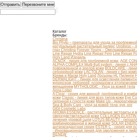
Каталог
Бренды:
Christina
Bio Phyto – препараты для ухода за проблемно
натуральный растительный пилинг.
Unstress – 
глаз Christina
Forever Young – Омолаживающая л
Line Repair Hydra
Line Repair Firm
Line Repair Fi
Holy Land Израиль
ACNOX - линия для проблемной кожи.
AGE CONT
ALPHA COMPLEX Multi-fruit system - линия с AH
поврежденной и зрелой кожи
BOLDCARE - лини
себорейной кожи
LACTOLAN - линия с био-ком
Крема и Маски Holy Land
Лосьоны HL
Пилинги 
DERMALIGHT - Линия для осветления пигментн
куперозом, себореей, псориазом и атопически
женьшенем
MYTHOLOGIC - Уход за кожей тела
Anna Lotan
A Clear - серия для жирной, проблемной и ком
кожи
Classic - линия для всех типов кожи
Eye Co
склонной к сухости кожи
Make Up - декоративна
Spa & Body Care - уход за кожей тела, рук, ног
GIGI Cosmetic Labs
AROMA ESSENCE - растительные экстракты и м
сверхчувствительной кожи
COLLAGEN ELASTIN - 
лечения угревой сыпи
LOTUS BEAUTY - гипоалл
комбинированной и жирной кожи
SOLAR ENERGY
антиоксидантная серия
ESTER C - серия для о
- Инновационная линия для омоложения и лифт
RENEW