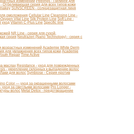
озрастных изменений
Peelings - Пилинги для
 - Отбеливающая серия для всех типов кожи
makey
SUNSCREEN - солнцезащитная линя
я для омоложения
Cellular Line
Cleansing Line -
Oxygen Vital Line
Silk Protein Line
Soft Line -
й уход
Vitamin C-Plus Line
Specific line
 кожей
NR Line - серия для сухой,
кая серия
Neutrazen (Nano Technology) - серия с
ии возрастных изменений
Academie White Derm
 для увлажнения всех типов кожи
Academie
Youth Repair
Time Active
 на маслах
Resistance - уход для поврежденных
sis - укрепление склонных к выпадению волос
- Лаки для волос
Symbiose - Серия против
mino Color — уход за окрашенными волосами
r - уход за светлыми волосами
Pro Longer -
уктуры волос
Metal Detox - предотвращение