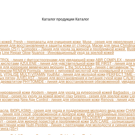
Каталог продукции
Каталог
й кожей.
Fresh – препараты для очищения кожи.
Muse - серия для укрепления
линия для восстановления и защиты кожи от стресса.
Маски для лица Christina
иния (25+).
Comodex – Линия для ухода за жирной и проблемной кожей.
Illu
x
Line Repair Glow
Nuance - Инновационный уход за зрелой кожей
ROL - линия с фитоэстрогенами для увядающей кожи
ABR COMPLEX - линия 
A кислотами
AZULENE - линия для чувствительной кожи
BE FIRST - линия для 
я для коррекции мимических морщин
C the SUCCESS - линия с витамином "С"
плексом
RENEW Formula - линия с липоевой кислотой для нормальной и сухой
HL
VITALISE
MULTI VITAMIN
Youthful - линия для молодой кожи
PERFECT TIME -
ых пятен
JUVELAST - линия для восстановления и питания сухой кожи
CALM D
м дерматитом
PHYTOMIDE - линия для восстановления обезвоженной, увядаю
бинированной кожи
Alodem - линия для ухода за куперозной кожей
Barbados - 
ntour - серия по уходу за кожей вокруг глаз
Greens - серия для зрелой кожи
Liq
я косметика
New Age Control - линия для обновления кожи
Renova - линия для
асла.
BIOPLASMA - серия для ухода и поддержания молодого вида кожи
CHAM
линия для сухой, обезвоженной и дряблой кожи.
GiGi Несерийные препара
ергенная серия для гиперчувствительной кожи
RECOVERY - линия восстанов
 - серия для жирной пористой и проблемной кожи
SUN CARE - солнцезащит
светлении кожи
Nutri-Peptide - Линия с пептидами для молодости и сияния кож
инга (35+)