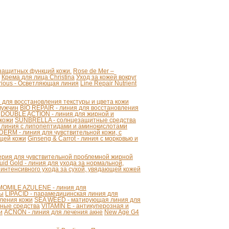
 защитных функций кожи.
Rose de Mer –
Крема для лица Christina
Уход за кожей вокруг
strious - Осветляющая линия
Line Repair Nutrient
для восстановления текстуры и цвета кожи
мужчин
BIO REPAIR - линия для восстановления
DOUBLE ACTION - линия для жирной и
 кожи
SUNBRELLA - солнцезащитные средства
 линия с липопептидами и аминокислотами
ERM - линия для чувствительной кожи, с
щей кожи
Ginseng & Carrot - линия с морковью и
серия для чувствительной проблемной жирной
uid Gold - линия для ухода за нормальной,
 интенсивного ухода за сухой, увядающей кожей
OMILE AZULENE - линия для
ты
LIPACID - парамедицинская линия для
ления кожи
SEA WEED - матирующая линия для
ные средства
VITAMIN E - антикуперозная и
и
ACNON - линия для лечения акне
New Age G4