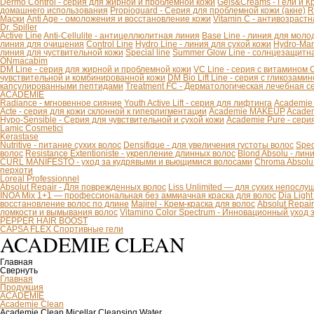
Dermo Control - серия для жирной и проблемной кожи
Gels&Creams - Гели и К
домашнего использования
Propioguard - Серия для проблемной кожи (акне)
R
Маски
Anti Age - омоложения и восстановление кожи
Vitamin C - антивозраст
Dr. Spiller
Active Line
Anti-Cellulite - антицеллюлитная линия
Base Line - линия для моло
линия для очищения
Control Line
Hydro Line - линия для сухой кожи
Hydro-Mar
линия для чуствительной кожи
Special line
Summer Glow Line - солнцезащитн
ONmacabim
DM Line - серия для жирной и проблемной кожи
VC Line - серия с витамином 
чувствительной и комбинированной кожи
DM Bio Lift Line - cерия с гликозам
капсулированными пептидами
Treatment FC - Дерматологическая лечебная с
ACADEMIE
Radiance - мгновенное сияние
Youth Active Lift - серия для лифтинга
Academie
Acte - серия для кожи склонной к гиперпигментации
Academie MAKEUP
Academ
Hypo-Sensible - Серия для чувствительной и сухой кожи
Academie Pure - сери
Lamic Cosmetici
Kerastase
Nutritive - питание сухих волос
Densifique - для увеличения густоты волос
Spec
волос
Resistance Extentioniste - укрепление длинных волос
Blond Absolu - ли
CURL MANIFESTO - уход за кудрявыми и вьющимися волосами
Chroma Absolu
перхоти
Loreal Professionnel
Absolut Repair - Для поврежденных волос
Liss Unlimited — для сухих непослу
INOA Mix 1+1 — профессиональная без аммиачная краска для волос
Dia Ligh
восстановление волос по длине
Majirel - Крем-краска для волос
Absolut Repai
ломкости и вымывания волос
Vitamino Color Spectrum - Инновационный уход
PEPPER HAIR BOOST
CAPSA FLEX Спортивные гели
ACADEMIE CLEAN
Главная
Свернуть
Главная
Продукция
ACADEMIE
Academie Clean
Academie Clean Micellar Cleansing Water