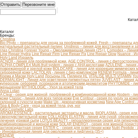
Катал
Каталог
Бренды:
Christina
Bio Phyto – препараты для ухода за проблемной кожей.
Fresh – препараты дл
натуральный растительный пилинг.
Unstress – линия для восстановления и з
глаз Christina
Forever Young – Омолаживающая линия (25+).
Comodex – Линия 
Line Repair Hydra
Line Repair Firm
Line Repair Fix
Line Repair Glow
Nuance - И
Holy Land Израиль
ACNOX - линия для проблемной кожи.
AGE CONTROL - линия с фитоэстроген
ALPHA COMPLEX Multi-fruit system - линия с AHA кислотами
AZULENE - линия 
поврежденной и зрелой кожи
BOLDCARE - линия для коррекции мимических
себорейной кожи
LACTOLAN - линия с био-комплексом
RENEW Formula - лини
Крема и Маски Holy Land
Лосьоны HL
Пилинги HL
VITALISE
MULTI VITAMIN
You
DERMALIGHT - Линия для осветления пигментных пятен
JUVELAST - линия д
куперозом, себореей, псориазом и атопическим дерматитом
PHYTOMIDE - ли
женьшенем
MYTHOLOGIC - Уход за кожей тела
Anna Lotan
A Clear - серия для жирной, проблемной и комбинированной кожи
Alodem - ли
кожи
Classic - линия для всех типов кожи
Eye Contour - серия по уходу за коже
склонной к сухости кожи
Make Up - декоративная косметика
New Age Control -
Spa & Body Care - уход за кожей тела, рук, ног
GIGI Cosmetic Labs
AROMA ESSENCE - растительные экстракты и масла.
BIOPLASMA - серия для
сверхчувствительной кожи
COLLAGEN ELASTIN - линия для сухой, обезвоженн
лечения угревой сыпи
LOTUS BEAUTY - гипоаллергенная серия для гиперчув
комбинированной и жирной кожи
SOLAR ENERGY - серия для жирной пористо
антиоксидантная серия
ESTER C - серия для осветлении кожи
Nutri-Peptide 
- Инновационная линия для омоложения и лифтинга (35+)
RENEW