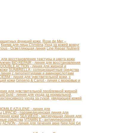
 защитных функций кожи.
Rose de Mer –
Крема для лица Christina
Уход за кожей вокруг
strious - Осветляющая линия
Line Repair Nutrient
для восстановления текстуры и цвета кожи
мужчин
BIO REPAIR - линия для восстановления
DOUBLE ACTION - линия для жирной и
 кожи
SUNBRELLA - солнцезащитные средства
 линия с липопептидами и аминокислотами
ERM - линия для чувствительной кожи, с
щей кожи
Ginseng & Carrot - линия с морковью и
серия для чувствительной проблемной жирной
uid Gold - линия для ухода за нормальной,
 интенсивного ухода за сухой, увядающей кожей
OMILE AZULENE - линия для
ты
LIPACID - парамедицинская линия для
ления кожи
SEA WEED - матирующая линия для
ные средства
VITAMIN E - антикуперозная и
и
ACNON - линия для лечения акне
New Age G4