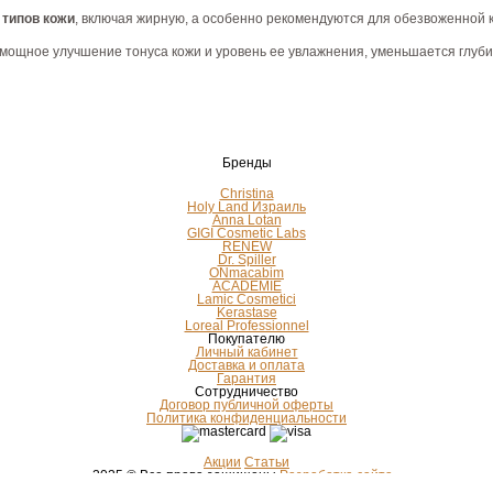
 типов кожи
, включая жирную, а особенно рекомендуются для обезвоженной 
ощное улучшение тонуса кожи и уровень ее увлажнения, уменьшается глуби
Бренды
Christina
Holy Land Израиль
Anna Lotan
GIGI Cosmetic Labs
RENEW
Dr. Spiller
ONmacabim
ACADEMIE
Lamic Cosmetici
Kerastase
Loreal Professionnel
Покупателю
Личный кабинет
Доставка и оплата
Гарантия
Сотрудничество
Договор публичной оферты
Политика конфиденциальности
Акции
Статьи
2025 © Все права защищены
Разработка сайта -
Телефоны
0(67) 594-89-11
0(95) 935-90-54