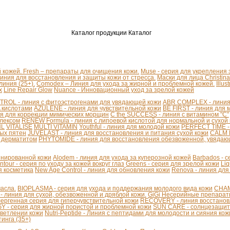
Каталог продукции
Каталог
й кожей.
Fresh – препараты для очищения кожи.
Muse - серия для укрепления
линия для восстановления и защиты кожи от стресса.
Маски для лица Christina
иния (25+).
Comodex – Линия для ухода за жирной и проблемной кожей.
Illu
x
Line Repair Glow
Nuance - Инновационный уход за зрелой кожей
ROL - линия с фитоэстрогенами для увядающей кожи
ABR COMPLEX - линия 
A кислотами
AZULENE - линия для чувствительной кожи
BE FIRST - линия для 
я для коррекции мимических морщин
C the SUCCESS - линия с витамином "С"
плексом
RENEW Formula - линия с липоевой кислотой для нормальной и сухой
HL
VITALISE
MULTI VITAMIN
Youthful - линия для молодой кожи
PERFECT TIME -
ых пятен
JUVELAST - линия для восстановления и питания сухой кожи
CALM D
м дерматитом
PHYTOMIDE - линия для восстановления обезвоженной, увядаю
бинированной кожи
Alodem - линия для ухода за куперозной кожей
Barbados - 
ntour - серия по уходу за кожей вокруг глаз
Greens - серия для зрелой кожи
Liq
я косметика
New Age Control - линия для обновления кожи
Renova - линия для
асла.
BIOPLASMA - серия для ухода и поддержания молодого вида кожи
CHAM
линия для сухой, обезвоженной и дряблой кожи.
GiGi Несерийные препара
ергенная серия для гиперчувствительной кожи
RECOVERY - линия восстанов
 - серия для жирной пористой и проблемной кожи
SUN CARE - солнцезащит
светлении кожи
Nutri-Peptide - Линия с пептидами для молодости и сияния кож
инга (35+)