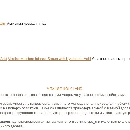
ream
Активный крем для глаз
Vitalise Moisture Intense Serum with Hyaluronic Acid
Увлажняющая сыворотк
VITALISE HOLY LAND
ивных препаратов, известная своими мощными увлажняющими свойствами.
м возможностей в нашем организме: – это молекулярная природная «губка»
 на поверхности кожи. Также она является трансдермальной системой доста
ащает разрушение коллагена, ускоряет регенерацию кожи и играет важную р
ащены целым спектром активных компонентов: гиалуро_я и молочная кислота,
айного дерева.