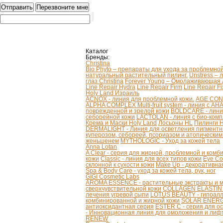
Каталог
Бренды:
Christina
Bio Phyto – препараты для ухода за проблемно
натуральный растительный пилинг.
Unstress – 
глаз Christina
Forever Young – Омолаживающая л
Line Repair Hydra
Line Repair Firm
Line Repair Fi
Holy Land Израиль
ACNOX - линия для проблемной кожи.
AGE CONT
ALPHA COMPLEX Multi-fruit system - линия с AH
поврежденной и зрелой кожи
BOLDCARE - лини
себорейной кожи
LACTOLAN - линия с био-ком
Крема и Маски Holy Land
Лосьоны HL
Пилинги 
DERMALIGHT - Линия для осветления пигментн
куперозом, себореей, псориазом и атопически
женьшенем
MYTHOLOGIC - Уход за кожей тела
Anna Lotan
A Clear - серия для жирной, проблемной и ком
кожи
Classic - линия для всех типов кожи
Eye Co
склонной к сухости кожи
Make Up - декоративна
Spa & Body Care - уход за кожей тела, рук, ног
GIGI Cosmetic Labs
AROMA ESSENCE - растительные экстракты и м
сверхчувствительной кожи
COLLAGEN ELASTIN - 
лечения угревой сыпи
LOTUS BEAUTY - гипоалл
комбинированной и жирной кожи
SOLAR ENERGY
антиоксидантная серия
ESTER C - серия для о
- Инновационная линия для омоложения и лифт
RENEW