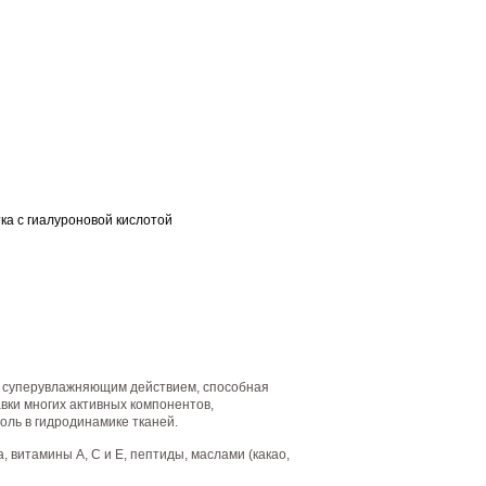
а с гиалуроновой кислотой
 с суперувлажняющим действием, способная
вки многих активных компонентов,
оль в гидродинамике тканей.
 витамины А, С и Е, пептиды, маслами (какао,