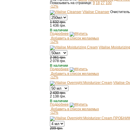
Показывать на странице:
9
18
27
100
-12%
Vitalise Cleanser
Очиститель
1 632 грн.
1 436
грн.
В наличии
Подробнее
Купить
Добавить в список желаемых
-12%
Vitalise Moisturizi
2 361 грн.
2 078
грн.
В наличии
Подробнее
Купить
Добавить в список желаемых
-12%
Vitalise O
2 430 грн.
2 138
грн.
В наличии
Подробнее
Купить
Добавить в список желаемых
-12%
209 грн.