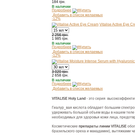
184
грн.
В наличии
Подробнее
Купить
Добавить в список желаемых
-12%
Vitalise Active Eye C
2 256 грн.
1 985
грн.
В наличии
Подробнее
Купить
Добавить в список желаемых
-12%
3 020 грн.
2 658
грн.
В наличии
Подробнее
Купить
Добавить в список желаемых
VITALISE Holy Land
- это серия высокоэффект
Гиалур_вая кислота обладает большим спектро
удерживать большой объем воды в нашем теле и
необходимых для здоровья кожи лица, предотвр
Косметические
препараты линии VITALISE
обог
бразильского ореха и макадамии), вытяжками ч