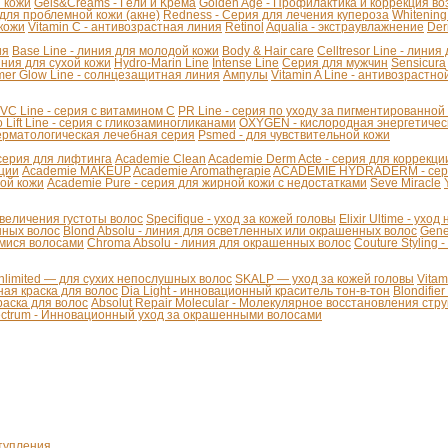
й кожи
Gels&Creams - Гели и Крема
Golden Age - Профилактика и коррекция в
 для проблемной кожи (акне)
Redness - Серия для лечения купероза
Whitening
 кожи
Vitamin C - антивозрастная линия
Retinol
Aqualia - экстраувлажнение
Der
ия
Base Line - линия для молодой кожи
Body & Hair care
Celltresor Line - лини
иния для сухой кожи
Hydro-Marin Line
Intense Line
Серия для мужчин
Sensicura
er Glow Line - солнцезащитная линия
Ампулы
Vitamin A Line - антивозрастно
VC Line - серия с витамином С
PR Line - серия по уходу за пигментированной
 Lift Line - cерия с гликозаминогликанами
OXYGEN - кислородная энергетичес
Дерматологическая лечебная серия
Psmed - для чувствительной кожи
 - серия для лифтинга
Academie Clean
Academie Derm Acte - серия для коррекц
ации
Academie MAKEUP
Academie Aromatherapie
ACADEMIE HYDRADERM - серия
хой кожи
Academie Pure - серия для жирной кожи с недостатками
Seve Miracle
 увеличения густоты волос
Specifique - уход за кожей головы
Elixir Ultime - уход
инных волос
Blond Absolu - линия для осветленных или окрашенных волос
Gene
мися волосами
Chroma Absolu - линия для окрашенных волос
Couture Styling 
Unlimited — для сухих непослушных волос
SKALP — уход за кожей головы
Vita
ая краска для волос
Dia Light - инновационный краситель тон-в-тон
Blondifie
краска для волос
Absolut Repair Molecular - Молекулярное восстановления стр
pectrum - Инновационный уход за окрашенными волосами
тупления