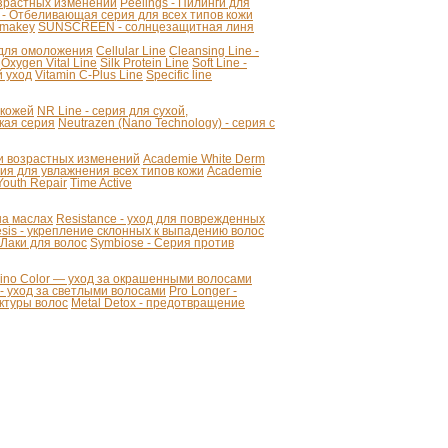
озрастных изменений
Peelings - Пилинги для
 - Отбеливающая серия для всех типов кожи
makey
SUNSCREEN - солнцезащитная линя
я для омоложения
Cellular Line
Cleansing Line -
Oxygen Vital Line
Silk Protein Line
Soft Line -
й уход
Vitamin C-Plus Line
Specific line
 кожей
NR Line - серия для сухой,
кая серия
Neutrazen (Nano Technology) - серия с
ии возрастных изменений
Academie White Derm
 для увлажнения всех типов кожи
Academie
Youth Repair
Time Active
 на маслах
Resistance - уход для поврежденных
sis - укрепление склонных к выпадению волос
- Лаки для волос
Symbiose - Серия против
mino Color — уход за окрашенными волосами
r - уход за светлыми волосами
Pro Longer -
уктуры волос
Metal Detox - предотвращение