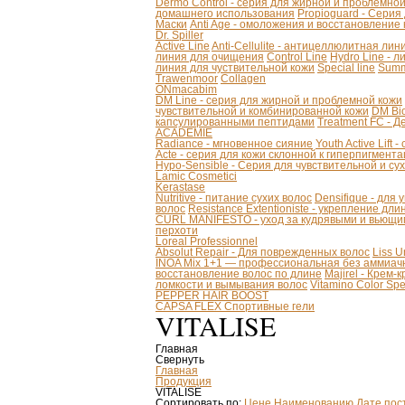
Dermo Control - серия для жирной и проблемно
домашнего использования
Propioguard - Серия
Маски
Anti Age - омоложения и восстановление
Dr. Spiller
Active Line
Anti-Cellulite - антицеллюлитная лин
линия для очищения
Control Line
Hydro Line - л
линия для чуствительной кожи
Special line
Summ
Trawenmoor
Collagen
ONmacabim
DM Line - серия для жирной и проблемной кожи
чувствительной и комбинированной кожи
DM Bio
капсулированными пептидами
Treatment FC - 
ACADEMIE
Radiance - мгновенное сияние
Youth Active Lift
Acte - серия для кожи склонной к гиперпигмент
Hypo-Sensible - Серия для чувствительной и су
Lamic Cosmetici
Kerastase
Nutritive - питание сухих волос
Densifique - для
волос
Resistance Extentioniste - укрепление дл
CURL MANIFESTO - уход за кудрявыми и вьющи
перхоти
Loreal Professionnel
Absolut Repair - Для поврежденных волос
Liss 
INOA Mix 1+1 — профессиональная без аммиачн
восстановление волос по длине
Majirel - Крем-
ломкости и вымывания волос
Vitamino Color S
PEPPER HAIR BOOST
CAPSA FLEX Спортивные гели
VITALISE
Главная
Свернуть
Главная
Продукция
VITALISE
Сортировать по:
Цене
Наименованию
Дате пос