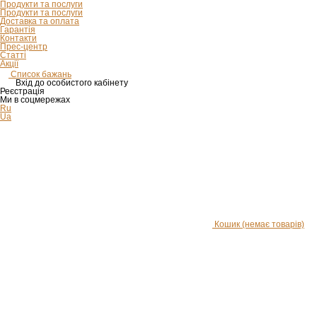
Продукти та послуги
Продукти та послуги
Доставка та оплата
Гарантія
Контакти
Прес-центр
Статті
Акції
Список бажань
Вхід до особистого кабінету
Реєстрація
Ми в соцмережах
Ru
Ua
Кошик
(немає товарів)