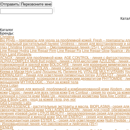
Катал
Каталог
Бренды:
Christina
Bio Phyto – препараты для ухода за проблемной кожей.
Fresh – препараты дл
натуральный растительный пилинг.
Unstress – линия для восстановления и з
глаз Christina
Forever Young – Омолаживающая линия (25+).
Comodex – Линия 
Line Repair Hydra
Line Repair Firm
Line Repair Fix
Line Repair Glow
Nuance - И
Holy Land Израиль
ACNOX - линия для проблемной кожи.
AGE CONTROL - линия с фитоэстроген
ALPHA COMPLEX Multi-fruit system - линия с AHA кислотами
AZULENE - линия 
поврежденной и зрелой кожи
BOLDCARE - линия для коррекции мимических
себорейной кожи
LACTOLAN - линия с био-комплексом
RENEW Formula - лини
Крема и Маски Holy Land
Лосьоны HL
Пилинги HL
VITALISE
MULTI VITAMIN
You
DERMALIGHT - Линия для осветления пигментных пятен
JUVELAST - линия д
куперозом, себореей, псориазом и атопическим дерматитом
PHYTOMIDE - ли
женьшенем
MYTHOLOGIC - Уход за кожей тела
Anna Lotan
A Clear - серия для жирной, проблемной и комбинированной кожи
Alodem - ли
кожи
Classic - линия для всех типов кожи
Eye Contour - серия по уходу за коже
склонной к сухости кожи
Make Up - декоративная косметика
New Age Control -
Spa & Body Care - уход за кожей тела, рук, ног
GIGI Cosmetic Labs
AROMA ESSENCE - растительные экстракты и масла.
BIOPLASMA - серия для
сверхчувствительной кожи
COLLAGEN ELASTIN - линия для сухой, обезвоженн
лечения угревой сыпи
LOTUS BEAUTY - гипоаллергенная серия для гиперчув
комбинированной и жирной кожи
SOLAR ENERGY - серия для жирной пористо
антиоксидантная серия
ESTER C - серия для осветлении кожи
Nutri-Peptide 
- Инновационная линия для омоложения и лифтинга (35+)
RENEW