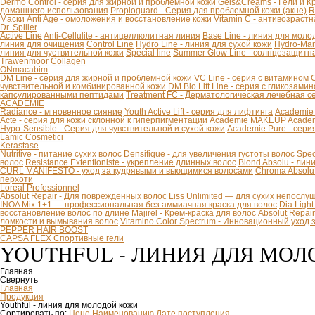
Dermo Control - серия для жирной и проблемной кожи
Gels&Creams - Гели и К
домашнего использования
Propioguard - Серия для проблемной кожи (акне)
R
Маски
Anti Age - омоложения и восстановление кожи
Vitamin C - антивозраст
Dr. Spiller
Active Line
Anti-Cellulite - антицеллюлитная линия
Base Line - линия для моло
линия для очищения
Control Line
Hydro Line - линия для сухой кожи
Hydro-Mar
линия для чуствительной кожи
Special line
Summer Glow Line - солнцезащитн
Trawenmoor
Collagen
ONmacabim
DM Line - серия для жирной и проблемной кожи
VC Line - серия с витамином 
чувствительной и комбинированной кожи
DM Bio Lift Line - cерия с гликозам
капсулированными пептидами
Treatment FC - Дерматологическая лечебная с
ACADEMIE
Radiance - мгновенное сияние
Youth Active Lift - серия для лифтинга
Academie
Acte - серия для кожи склонной к гиперпигментации
Academie MAKEUP
Academ
Hypo-Sensible - Серия для чувствительной и сухой кожи
Academie Pure - сери
Lamic Cosmetici
Kerastase
Nutritive - питание сухих волос
Densifique - для увеличения густоты волос
Spec
волос
Resistance Extentioniste - укрепление длинных волос
Blond Absolu - ли
CURL MANIFESTO - уход за кудрявыми и вьющимися волосами
Chroma Absolu
перхоти
Loreal Professionnel
Absolut Repair - Для поврежденных волос
Liss Unlimited — для сухих непослу
INOA Mix 1+1 — профессиональная без аммиачная краска для волос
Dia Ligh
восстановление волос по длине
Majirel - Крем-краска для волос
Absolut Repai
ломкости и вымывания волос
Vitamino Color Spectrum - Инновационный уход
PEPPER HAIR BOOST
CAPSA FLEX Спортивные гели
YOUTHFUL - ЛИНИЯ ДЛЯ МО
Главная
Свернуть
Главная
Продукция
Youthful - линия для молодой кожи
Сортировать по:
Цене
Наименованию
Дате поступления