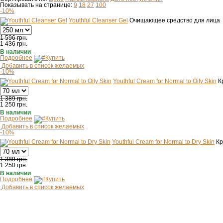
Показывать на странице:
9
18
27
100
-10%
Youthful Cleanser Gel
Очищающее средство для лица
1 596 грн.
1 436
грн.
В наличии
Подробнее
Купить
Добавить в список желаемых
-10%
Youthful Cream for Normal to Oily Skin
К
1 389 грн.
1 250
грн.
В наличии
Подробнее
Купить
Добавить в список желаемых
-10%
Youthful Cream for Normal to Dry Skin
Кр
1 389 грн.
1 250
грн.
В наличии
Подробнее
Купить
Добавить в список желаемых