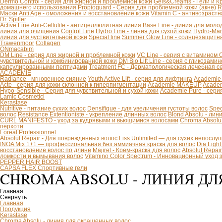
Dermo Control - серия для жирной и проблемной кожи
Gels&Creams - Гели и К
домашнего использования
Propioguard - Серия для проблемной кожи (акне)
R
Маски
Anti Age - омоложения и восстановление кожи
Vitamin C - антивозраст
Dr. Spiller
Active Line
Anti-Cellulite - антицеллюлитная линия
Base Line - линия для моло
линия для очищения
Control Line
Hydro Line - линия для сухой кожи
Hydro-Mar
линия для чуствительной кожи
Special line
Summer Glow Line - солнцезащитн
Trawenmoor
Collagen
ONmacabim
DM Line - серия для жирной и проблемной кожи
VC Line - серия с витамином 
чувствительной и комбинированной кожи
DM Bio Lift Line - cерия с гликозам
капсулированными пептидами
Treatment FC - Дерматологическая лечебная с
ACADEMIE
Radiance - мгновенное сияние
Youth Active Lift - серия для лифтинга
Academie
Acte - серия для кожи склонной к гиперпигментации
Academie MAKEUP
Academ
Hypo-Sensible - Серия для чувствительной и сухой кожи
Academie Pure - сери
Lamic Cosmetici
Kerastase
Nutritive - питание сухих волос
Densifique - для увеличения густоты волос
Spec
волос
Resistance Extentioniste - укрепление длинных волос
Blond Absolu - ли
CURL MANIFESTO - уход за кудрявыми и вьющимися волосами
Chroma Absolu
перхоти
Loreal Professionnel
Absolut Repair - Для поврежденных волос
Liss Unlimited — для сухих непослу
INOA Mix 1+1 — профессиональная без аммиачная краска для волос
Dia Ligh
восстановление волос по длине
Majirel - Крем-краска для волос
Absolut Repai
ломкости и вымывания волос
Vitamino Color Spectrum - Инновационный уход
PEPPER HAIR BOOST
CAPSA FLEX Спортивные гели
CHROMA ABSOLU - ЛИНИЯ Д
Главная
Свернуть
Главная
Продукция
Kerastase
Chroma Absolu - линия для окрашенных волос