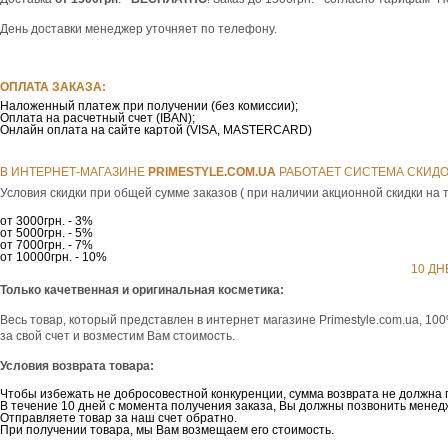
День доставки менеджер уточняет по телефону.
ОПЛАТА ЗАКАЗА:
Наложенный платеж при получении (без комиссии);
Оплата на расчетный счет (IBAN);
Онлайн оплата на сайте картой (VISA, MASTERCARD)
В ИНТЕРНЕТ-МАГАЗИНЕ
РRIMESTYLE.COM.UA
РАБОТАЕТ СИСТЕМА СКИДО
Условия скидки при общей сумме заказов ( при наличии акционной скидки на т
от 3000грн. - 3%
от 5000грн. - 5%
от 7000грн. - 7%
от 10000грн. - 10%
10 ДН
Только качетвенная и оригинальная косметика:
Весь товар, который представлен в интернет магазине Рrimestyle.com.ua, 10
за свой счет и возместим Вам стоимость.
Условия возврата товара:
Чтобы избежать не добросовестной конкуренции, сумма возврата не должна 
В течение 10 дней с момента получения заказа, Вы должны позвонить менедж
Отправляете товар за наш счет обратно.
При получении товара, мы Вам возмещаем его стоимость.