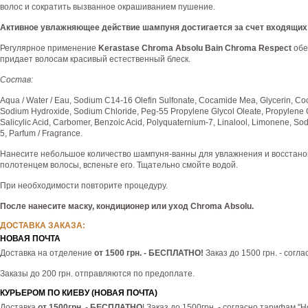
волос и сократить вызванное окрашиванием пушение.
Активное увлажняющее действие шампуня достигается за счет входящих в
Регулярное применение
Kerastase Chroma Absolu Bain Chroma Respect
обе
придает волосам красивый естественный блеск.
Состав:
Aqua / Water / Eau, Sodium C14-16 Olefin Sulfonate, Cocamide Mea, Glycerin, Coca
Sodium Hydroxide, Sodium Chloride, Peg-55 Propylene Glycol Oleate, Propylene 
Salicylic Acid, Carbomer, Benzoic Acid, Polyquaternium-7, Linalool, Limonene, Sodi
5, Parfum / Fragrance.
Нанесите небольшое количество шампуня-ванны для увлажнения и восстан
полотенцем волосы, вспеньте его. Тщательно смойте водой.
При необходимости повторите процедуру.
После нанесите маску, кондиционер или уход Chroma Absolu.
ДОСТАВКА ЗАКАЗА:
НОВАЯ ПОЧТА
Доставка на отделение
от 1500 грн. - БЕСПЛАТНО!
Заказ до 1500 грн. - согл
Заказы до 200 грн. отправляются по предоплате.
КУРЬЕРОМ ПО КИЕВУ (НОВАЯ ПОЧТА)
Доставка
от 1500грн
. -
БЕСПЛАТНО
! Заказ до 1500грн. - согласно тарифам "