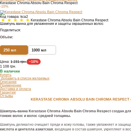
Kerastase Chroma Absolu Bain Chroma Respect
-10%
Код товара:
kca2
Kerastase Chroma Absolu Bain Chroma Respect
Шампунь ванна для увлажнения и защиты окрашенных волос
Поделиться:
Объём:
250 мл
1000 мл
Цена:
1 231 грн.
−10%
1 108
грн.
В наличии
Купить
Добавить в список желаемых
Описание
Применение
Доставка и оплата
Гарантия
Отзывы
KERASTASE CHROMA ABSOLU BAIN CHROMA RESPECT
Шампунь-ванна Kerastase Chroma Absolu Bain Chroma Respect создан дл
тонких волос и волос средней толщины.
Шампунь деликатно очищает пряди и кожу головы, также увлажняет и защища
кислота и центелла азиатская
, входящие в состав шампуня, укрепляют и во