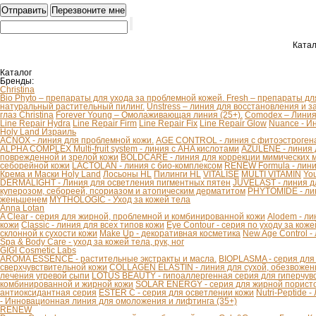
Катал
Каталог
Бренды:
Christina
Bio Phyto – препараты для ухода за проблемной кожей.
Fresh – препараты дл
натуральный растительный пилинг.
Unstress – линия для восстановления и з
глаз Christina
Forever Young – Омолаживающая линия (25+).
Comodex – Линия 
Line Repair Hydra
Line Repair Firm
Line Repair Fix
Line Repair Glow
Nuance - И
Holy Land Израиль
ACNOX - линия для проблемной кожи.
AGE CONTROL - линия с фитоэстроген
ALPHA COMPLEX Multi-fruit system - линия с AHA кислотами
AZULENE - линия 
поврежденной и зрелой кожи
BOLDCARE - линия для коррекции мимических
себорейной кожи
LACTOLAN - линия с био-комплексом
RENEW Formula - лини
Крема и Маски Holy Land
Лосьоны HL
Пилинги HL
VITALISE
MULTI VITAMIN
You
DERMALIGHT - Линия для осветления пигментных пятен
JUVELAST - линия д
куперозом, себореей, псориазом и атопическим дерматитом
PHYTOMIDE - ли
женьшенем
MYTHOLOGIC - Уход за кожей тела
Anna Lotan
A Clear - серия для жирной, проблемной и комбинированной кожи
Alodem - ли
кожи
Classic - линия для всех типов кожи
Eye Contour - серия по уходу за коже
склонной к сухости кожи
Make Up - декоративная косметика
New Age Control -
Spa & Body Care - уход за кожей тела, рук, ног
GIGI Cosmetic Labs
AROMA ESSENCE - растительные экстракты и масла.
BIOPLASMA - серия для
сверхчувствительной кожи
COLLAGEN ELASTIN - линия для сухой, обезвоженн
лечения угревой сыпи
LOTUS BEAUTY - гипоаллергенная серия для гиперчув
комбинированной и жирной кожи
SOLAR ENERGY - серия для жирной пористо
антиоксидантная серия
ESTER C - серия для осветлении кожи
Nutri-Peptide 
- Инновационная линия для омоложения и лифтинга (35+)
RENEW