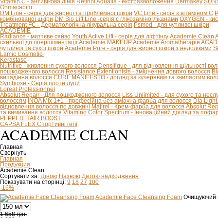
Vitamin C - антивікова лінія
Retinol
Aqualia - екстразволоження
Dermakey
SUNS
Onmacabim
DM Line - серія для жирної та проблемної шкіри
VC Line - серія з вітаміном С
P
комбінованої шкіри
DM Bio Lift Line -cерія с глікозаміногліканами
OXYGEN - кис
Treatment FC - Дерматологічна лікувальна серія
Psmed - для чутливої шкіри
ACADEMIE
Radiance - миттєве сяйво
Youth Active Lift - серія для ліфтінгу
Academie Clean
A
схильної до гіперпігментації
Academie MAKEUP
Academie Aromatherapie
ACADE
чутливої та сухої шкіри
Academie Pure - серія для жирної шкіри з недоліками
S
Lamic Cosmetici
Kerastase
Nutritive - живлення сухого волосся
Densifique - для відновлення щільності во
пошкодженого волосся
Resistance Extentioniste - зміцнення довгого волосся
Bl
випадіння волосся
CURL MANIFESTO - догляд за кучерявим та хвилястим вол
Symbiose - Серія проти лупи
Loreal Professionnel
Absolut Repair - Для пошкодженого волосся
Liss Unlimited - для сухого та нес
волоссям
INOA Mix 1+1 - професійна без аміачна фарба для волосся
Dia Ligh
відновлення волосся по довжині
Majirel - Крем-фарба для волосся
Absolut Rep
та вимивання волосся
Vitamino Color Spectrum - Інноваційний догляд за поф
PEPPER HAIR BOOST
CAPSA FLEX Спортивні гелі
ACADEMIE CLEAN
Главная
Свернуть
Главная
Продукция
Academie Clean
Сортувати за:
Ціною
Назвою
Датою надходження
Показувати на сторінці:
9
18
27
100
-16%
Academie Face Cleansing Foam
Очищуючий 
1 658 грн.