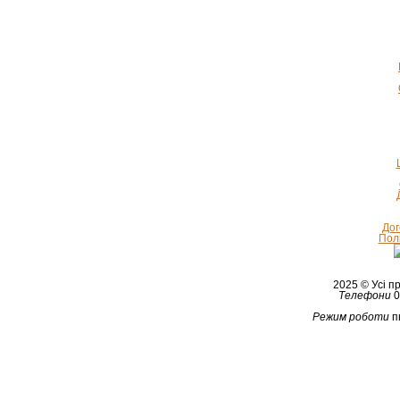
Дог
Полі
2025 © Усі 
Телефони
0
Режим роботи
п