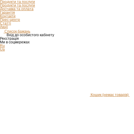
Продукти та послуги
Продукти та послуги
Доставка та оплата
Гарантія
Контакти
Прес-центр
Статті
Акції
Список бажань
Вхід до особистого кабінету
Реєстрація
Ми в соцмережах
Ru
Ua
Кошик
(немає товарів)