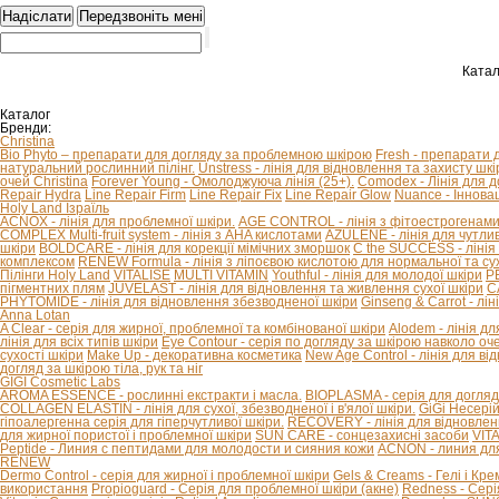
Катал
Каталог
Бренди:
Christina
Bio Phyto – препарати для догляду за проблемною шкірою
Fresh - препарати 
натуральний рослинний пілінг.
Unstress - лінія для відновлення та захисту шкір
очей Christina
Forever Young - Омолоджуюча лінія (25+).
Comodex - Лінія для 
Repair Hydra
Line Repair Firm
Line Repair Fix
Line Repair Glow
Nuance - Іннова
Holy Land Ізраїль
ACNOX - лінія для проблемної шкіри.
AGE CONTROL - лінія з фітоестрогенами 
COMPLEX Multi-fruit system - лінія з AHA кислотами
AZULENE - лінія для чутливо
шкіри
BOLDCARE - лінія для корекції мімічних зморшок
C the SUCCESS - лінія 
комплексом
RENEW Formula - лінія з ліпоєвою кислотою для нормальної та сух
Пілінги Holy Land
VITALISE
MULTI VITAMIN
Youthful - лінія для молодої шкіри
P
пігментних плям
JUVELAST - лінія для відновлення та живлення сухої шкіри
C
PHYTOMIDE - лінія для відновлення збезводненої шкіри
Ginseng & Carrot - л
Anna Lotan
A Clear - серія для жирної, проблемної та комбінованої шкіри
Alodem - лінія д
лінія для всіх типів шкіри
Eye Contour - серія по догляду за шкірою навколо оч
сухості шкіри
Make Up - декоративна косметика
New Age Control - лінія для в
догляд за шкірою тіла, рук та ніг
GIGI Cosmetic Labs
AROMA ESSENCE - рослинні екстракти і масла.
BIOPLASMA - серія для догляд
COLLAGEN ELASTIN - лінія для сухої, збезводненої і в'ялої шкіри.
GiGi Несері
гіпоалергенна серія для гіперчутливої ​​шкіри.
RECOVERY - лінія для відновлен
для жирної пористої і проблемної шкіри
SUN CARE - сонцезахисні засоби
VIT
Peptide - Линия с пептидами для молодости и сияния кожи
ACNON - линия дл
RENEW
Dermo Control - серія для жирної і проблемної шкіри
Gels & Creams - Гелі і Кре
використання
Propioguard - Серія для проблемної шкіри (акне)
Redness - Сері