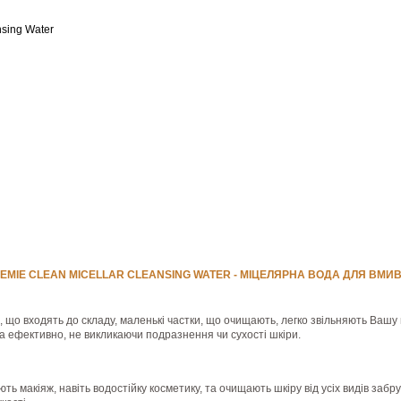
nsing Water
EMIE CLEAN MICELLAR CLEANSING WATER - МІЦЕЛЯРНА ВОДА ДЛЯ ВМИ
, що входять до складу, маленькі частки, що очищають, легко звільняють Вашу ш
та ефективно, не викликаючи подразнення чи сухості шкіри.
 макіяж, навіть водостійку косметику, та очищають шкіру від усіх видів забр