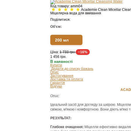
Код товару:
amm04
Academie Clean Micellar Clea
Міцелярна вода для вмивання
Поділитися:
Об'єм:
200 мл
Ціна:
1 733 грн.
−16%
1 456
грн.
В наявності
Купити
Додати до списку бажань
Опис
Застосування
Доставка та оплата
Гарантія
Відгуки
ACAD
Опис:
Ідеальний засіб для догляду за шкірою. Міцелли
свіжою, м'якою і комфортною. Вони діють м'яко 
РЕЗУЛЬТАТ:
Глибоке очищення:
Міцелли ефективно видаляють