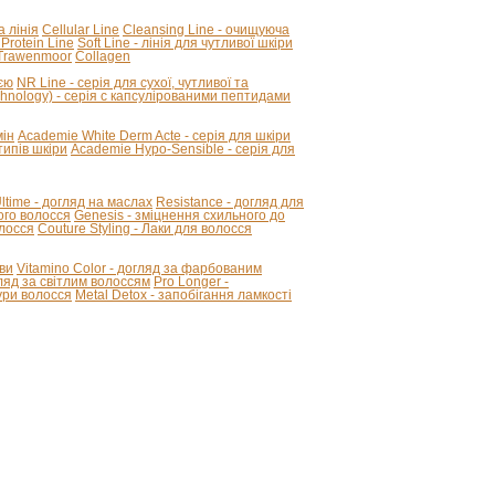
а лінія
Cellular Line
Cleansing Line - очищуюча
 Protein Line
Soft Line - лінія для чутливої шкіри
Trawenmoor
Collagen
ією
NR Line - серія для сухої, чутливої та
hnology) - серія с капсулірованими пептидами
мін
Academie White Derm Acte - серія для шкіри
ипів шкіри
Academie Hypo-Sensible - серія для
 Ultime - догляд на маслах
Resistance - догляд для
ого волосся
Genesis - зміцнення схильного до
олосся
Couture Styling - Лаки для волосся
ви
Vitamino Color - догляд за фарбованим
огляд за світлим волоссям
Pro Longer -
ури волосся
Metal Detox - запобігання ламкості