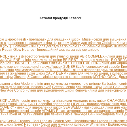
Каталог продукції
Каталог
ною шкірою
Fresh - препарати для очищення шкіри.
Muse - серія для зміцнення
для відновлення та захисту шкіри від стресу.
Маски для обличчя Christina
Крема 
я (25+).
Comodex - Лінія для догляду за жирною і проблемною шкірою.
Illustri
e Repair Glow
Nuance - Інноваційний догляд за зрілою шкірою
L - лінія з фітоестрогенами для в'янучої шкіри
ABR COMPLEX - лінія для від
ами
AZULENE - лінія для чутливої ​​шкіри
BE FIRST - лінія для чоловіків
BIO REPAI
зморшок
C the SUCCESS - лінія з вітаміном С
DOUBLE ACTION - лінія для жирної
ислотою для нормальної та сухої шкіри
SUNBRELLA - сонцезахисні засоби
Кре
ful - лінія для молодої шкіри
PERFECT TIME - лінія з ліпопептидами та амінок
ння та живлення сухої шкіри
CALM DERM - лінія для чутливої шкіри, з купероз
ої шкіри
Ginseng & Carrot - лінія з морквою та женьшенем
MYTHOLOGIC - Догля
нованої шкіри
Alodem - лінія для догляду за куперозною шкірою
Barbados - сері
 догляду за шкірою навколо очей
Greens - серія для зрілої шкіри
Liquid Gold - 
New Age Control - лінія для відновлення шкіри
Renova - лінія для інтенсивного
BIOPLASMA - серія для догляду та підтримки молодого виду шкіри
CHAMOMILE A
ї і в'ялої шкіри.
GiGi Несерійні препарати
LIPACID - парамедичних лінія для 
COVERY - лінія для відновлення шкіри
SEA WEED - матирующая лінія для комб
E - сонцезахисні засоби
VITAMIN E - антикуперозна і антиоксидантна серія
E
ияния кожи
ACNON - линия для лечения акне
New Age G4 - Інноваційна лінія 
кіри
Gels & Creams - Гелі і Крема
Golden Age - Профілактика і корекція вікових 
ї шкіри (акне)
Redness - Серія для лікування куперозу
Whitening - Відбілююча 