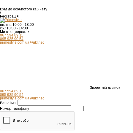
Вхід
до особистого кабінету
/
Реєстрація
пн.-пт.:
10:00 - 18:00
сб.:
10:00 - 14:00
Ми в соцмережах
067 594 89 11
095 935 90 54
primestyle.com.ua@ukr.net
Зворотній дзвінок
067 594 89 11
095 935 90 54
primestyle.com.ua@ukr.net
Ваше ім’я
Номер телефону