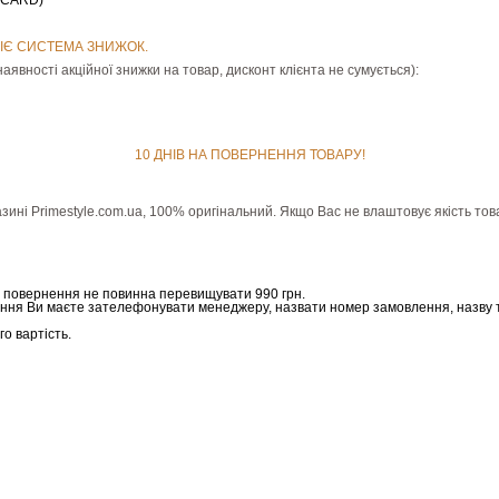
ERCARD)
ІЄ СИСТЕМА ЗНИЖОК.
аявності акційної знижки на товар, дисконт клієнта не сумується):
10 ДНІВ НА ПОВЕРНЕННЯ ТОВАРУ!
зині Рrimestyle.com.ua, 100% оригінальний. Якщо Вас не влаштовує якість тов
а повернення не повинна перевищувати 990 грн.
ння Ви маєте зателефонувати менеджеру, назвати номер замовлення, назву 
о вартість.