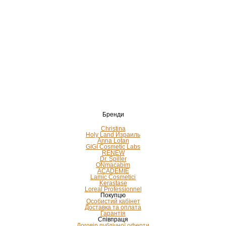
Бренди
Christina
Holy Land Израиль
Anna Lotan
GIGI Cosmetic Labs
RENEW
Dr. Spiller
ONmacabim
ACADEMIE
Lamic Cosmetici
Kerastase
Loreal Professionnel
Покупцю
Особистий кабінет
Доставка та оплата
Гарантія
Співпраця
Договір публічної оферти