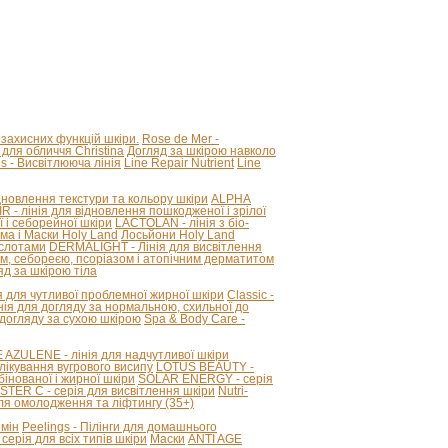
 захисних функцій шкіри.
Rose de Mer -
для обличчя Christina
Догляд за шкірою навколо
ous - Висвітлююча лінія
Line Repair Nutrient
Line
новлення текстури та кольору шкіри
ALPHA
R - лінія для відновлення пошкодженої і зрілої
 і себорейної шкіри
LACTOLAN - лінія з біо-
ма і Маски Holy Land
Лосьйони Holy Land
ислотами
DERMALIGHT - Лінія для висвітлення
ом, себореєю, псоріазом і атопічним дерматитом
д за шкірою тіла
я для чутливої ​​проблемної жирної шкіри
Classic -
лінія для догляду за нормальною, схильної до
 догляду за сухою шкірою
Spa & Body Care -
ZULENE - лінія для надчутливої ​​шкіри
лікування вугрового висипу
LOTUS BEAUTY -
інованої і жирної шкіри
SOLAR ENERGY - серія
STER C - серія для висвітлення шкіри
Nutri-
для омолодження та ліфтингу (35+)
змін
Peelings - Пілінги для домашнього
серія для всіх типів шкіри
Маски
ANTI AGE