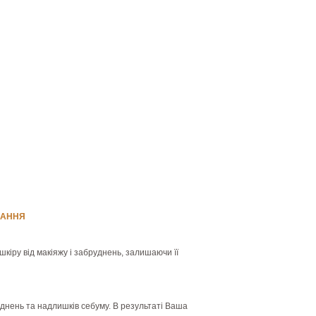
ВАННЯ
кіру від макіяжу і забруднень, залишаючи її
уднень та надлишків себуму. В результаті Ваша