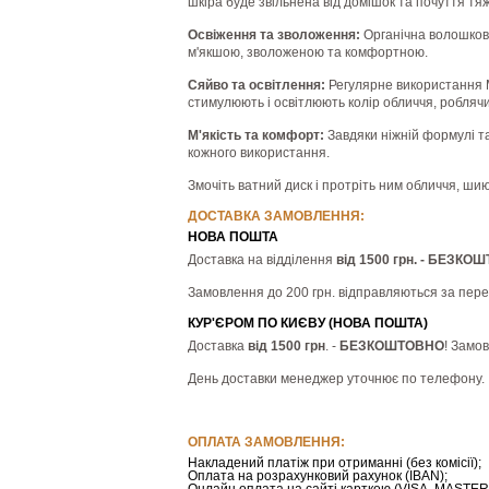
шкіра буде звільнена від домішок та почуття тяж
Освіження та зволоження:
Органічна волошкова
м'якшою, зволоженою та комфортною.
Сяйво та освітлення:
Регулярне використання М
стимулюють і освітлюють колір обличчя, роблячи
М'якість та комфорт:
Завдяки ніжній формулі та
кожного використання.
Змочіть ватний диск і протріть ним обличчя, ши
ДОСТАВКА ЗАМОВЛЕННЯ:
НОВА ПОШТА
Доставка на відділення
від 1500 грн. - БЕЗКО
Замовлення до 200 грн. відправляються за пер
КУР'ЄРОМ ПО КИЄВУ (НОВА ПОШТА)
Доставка
від 1500 грн
. -
БЕЗКОШТОВНО
! Замо
День доставки менеджер уточнює по телефону.
ОПЛАТА ЗАМОВЛЕННЯ:
Накладений платіж при отриманні (без комісії);
Оплата на розрахунковий рахунок (IBAN);