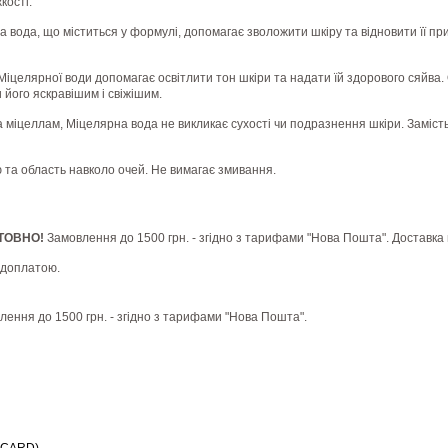
кості.
 вода, що міститься у формулі, допомагає зволожити шкіру та відновити її п
іцелярної води допомагає освітлити тон шкіри та надати їй здорового сяйва. 
 його яскравішим і свіжішим.
 міцеллам, Міцелярна вода не викликає сухості чи подразнення шкіри. Замість ц
ю та область навколо очей. Не вимагає змивання.
ШТОВНО!
Замовлення до 1500 грн. - згідно з тарифами "Нова Пошта". Доставка 
едоплатою.
влення до 1500 грн. - згідно з тарифами "Нова Пошта".