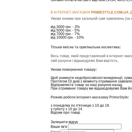
Онлайн оплата на сайті карткою (VISA, MAST
В ІНТЕРНЕТ-МАГАЗИНІ
РRIMESTYLE.COM.UA
Д
Умови знижки при загальній сумі замовлень (за н
від 3000 грн. - 3%
від 5000 грн. - 5%
від 7000 грн. - 7%
від 10000 грн. - 10%
Тільки якісна та оригінальна косметика:
Весь товар, який представлений в інтернет-мага
свій рахунок і відшкодуємо Вам вартість.
Умови повернення товару:
Щоб уникнути недобросовісної конкуренції, сум
Протягом 10 днів з моменту отримання замовле
Відправляєте товар за наш рахунок назад.
При отриманні товару ми відшкодовуємо Вам йог
Режим роботи інтернет-магазину PrimeStyle:
з понеділка по п'ятницю з 10 до 18.
у суботу з 10 до 14.
Відгуки про товар
Залишити відгук
Ваше ім’я