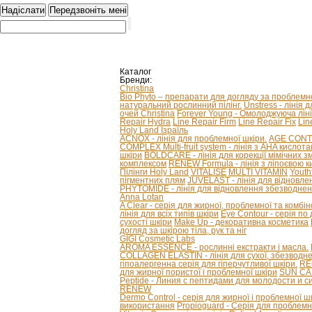
Каталог
Бренди:
Christina
Bio Phyto – препарати для догляду за проблем
натуральний рослинний пілінг.
Unstress - лінія 
очей Christina
Forever Young - Омолоджуюча ліні
Repair Hydra
Line Repair Firm
Line Repair Fix
Lin
Holy Land Ізраїль
ACNOX - лінія для проблемної шкіри.
AGE CONTRO
COMPLEX Multi-fruit system - лінія з AHA кислот
шкіри
BOLDCARE - лінія для корекції мімічних 
комплексом
RENEW Formula - лінія з ліпоєвою к
Пілінги Holy Land
VITALISE
MULTI VITAMIN
Youth
пігментних плям
JUVELAST - лінія для відновле
PHYTOMIDE - лінія для відновлення збезводнен
Anna Lotan
A Clear - серія для жирної, проблемної та комбі
лінія для всіх типів шкіри
Eye Contour - серія по
сухості шкіри
Make Up - декоративна косметика
догляд за шкірою тіла, рук та ніг
GIGI Cosmetic Labs
AROMA ESSENCE - рослинні екстракти і масла.
COLLAGEN ELASTIN - лінія для сухої, збезводнено
гіпоалергенна серія для гіперчутливої ​​шкіри.
RE
для жирної пористої і проблемної шкіри
SUN CAR
Peptide - Линия с пептидами для молодости и с
RENEW
Dermo Control - серія для жирної і проблемної ш
використання
Propioguard - Серія для проблемно