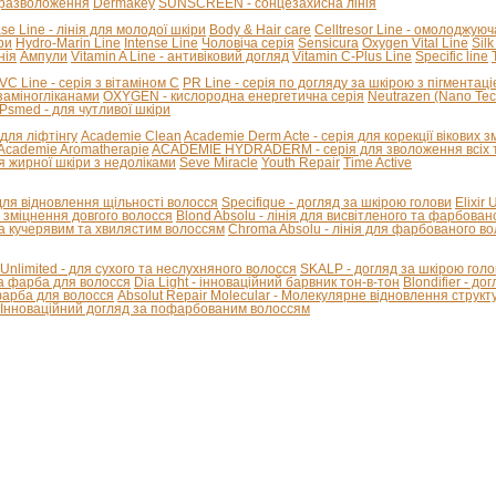
стразволоження
Dermakey
SUNSCREEN - сонцезахисна лінія
se Line - лінія для молодої шкіри
Body & Hair care
Celltresor Line - омолоджуюч
ри
Hydro-Marin Line
Intense Line
Чоловіча серія
Sensicura
Oxygen Vital Line
Silk
нія
Ампули
Vitamin A Line - антивіковий догляд
Vitamin C-Plus Line
Specific line
VC Line - серія з вітаміном С
PR Line - серія по догляду за шкірою з пігментац
козаміногліканами
OXYGEN - кислородна енергетична серія
Neutrazen (Nano Tec
Psmed - для чутливої шкіри
я для ліфтінгу
Academie Clean
Academie Derm Acte - серія для корекції вікових з
Academie Aromatherapie
ACADEMIE HYDRADERM - серія для зволоження всіх т
я жирної шкіри з недоліками
Seve Miracle
Youth Repair
Time Active
 для відновлення щільності волосся
Specifique - догляд за шкірою голови
Elixir
 - зміцнення довгого волосся
Blond Absolu - лінія для висвітленого та фарбован
 кучерявим та хвилястим волоссям
Chroma Absolu - лінія для фарбованого в
 Unlimited - для сухого та неслухняного волосся
SKALP - догляд за шкірою голо
на фарба для волосся
Dia Light - інноваційний барвник тон-в-тон
Blondifier - д
-фарба для волосся
Absolut Repair Molecular - Молекулярне відновлення структ
 - Інноваційний догляд за пофарбованим волоссям