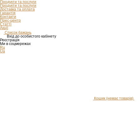
Продукти та послуги
Продукти та послуги
Доставка та оплата
Гарантія
Контакти
Прес-центр
Статті
Акції
Список бажань
Вхід до особистого кабінету
Реєстрація
Ми в соцмережах
Ru
Ua
Кошик
(немає товарів)