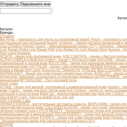
Катал
Каталог
Бренды:
Christina
Bio Phyto – препараты для ухода за проблемной кожей.
Fresh – препараты дл
натуральный растительный пилинг.
Unstress – линия для восстановления и з
глаз Christina
Forever Young – Омолаживающая линия (25+).
Comodex – Линия 
Line Repair Hydra
Line Repair Firm
Line Repair Fix
Line Repair Glow
Nuance - И
Holy Land Израиль
ACNOX - линия для проблемной кожи.
AGE CONTROL - линия с фитоэстроген
ALPHA COMPLEX Multi-fruit system - линия с AHA кислотами
AZULENE - линия 
поврежденной и зрелой кожи
BOLDCARE - линия для коррекции мимических
себорейной кожи
LACTOLAN - линия с био-комплексом
RENEW Formula - лини
Крема и Маски Holy Land
Лосьоны HL
Пилинги HL
VITALISE
MULTI VITAMIN
You
DERMALIGHT - Линия для осветления пигментных пятен
JUVELAST - линия д
куперозом, себореей, псориазом и атопическим дерматитом
PHYTOMIDE - ли
женьшенем
MYTHOLOGIC - Уход за кожей тела
Anna Lotan
A Clear - серия для жирной, проблемной и комбинированной кожи
Alodem - ли
кожи
Classic - линия для всех типов кожи
Eye Contour - серия по уходу за коже
склонной к сухости кожи
Make Up - декоративная косметика
New Age Control -
Spa & Body Care - уход за кожей тела, рук, ног
GIGI Cosmetic Labs
AROMA ESSENCE - растительные экстракты и масла.
BIOPLASMA - серия для
сверхчувствительной кожи
COLLAGEN ELASTIN - линия для сухой, обезвоженн
лечения угревой сыпи
LOTUS BEAUTY - гипоаллергенная серия для гиперчув
комбинированной и жирной кожи
SOLAR ENERGY - серия для жирной пористо
антиоксидантная серия
ESTER C - серия для осветлении кожи
Nutri-Peptide 
- Инновационная линия для омоложения и лифтинга (35+)
RENEW