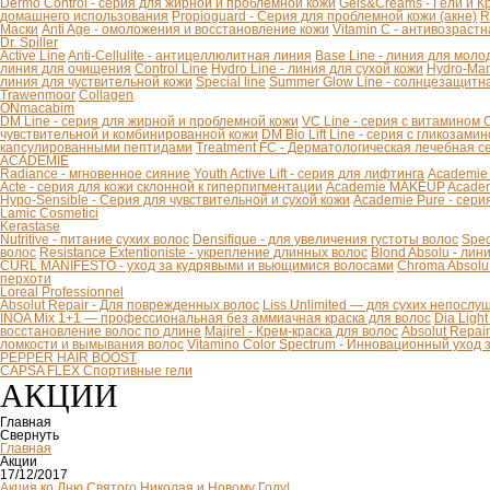
Dermo Control - серия для жирной и проблемной кожи
Gels&Creams - Гели и К
домашнего использования
Propioguard - Серия для проблемной кожи (акне)
R
Маски
Anti Age - омоложения и восстановление кожи
Vitamin C - антивозраст
Dr. Spiller
Active Line
Anti-Cellulite - антицеллюлитная линия
Base Line - линия для моло
линия для очищения
Control Line
Hydro Line - линия для сухой кожи
Hydro-Mar
линия для чуствительной кожи
Special line
Summer Glow Line - солнцезащитн
Trawenmoor
Collagen
ONmacabim
DM Line - серия для жирной и проблемной кожи
VC Line - серия с витамином 
чувствительной и комбинированной кожи
DM Bio Lift Line - cерия с гликозам
капсулированными пептидами
Treatment FC - Дерматологическая лечебная с
ACADEMIE
Radiance - мгновенное сияние
Youth Active Lift - серия для лифтинга
Academie
Acte - серия для кожи склонной к гиперпигментации
Academie MAKEUP
Academ
Hypo-Sensible - Серия для чувствительной и сухой кожи
Academie Pure - сери
Lamic Cosmetici
Kerastase
Nutritive - питание сухих волос
Densifique - для увеличения густоты волос
Spec
волос
Resistance Extentioniste - укрепление длинных волос
Blond Absolu - ли
CURL MANIFESTO - уход за кудрявыми и вьющимися волосами
Chroma Absolu
перхоти
Loreal Professionnel
Absolut Repair - Для поврежденных волос
Liss Unlimited — для сухих непослу
INOA Mix 1+1 — профессиональная без аммиачная краска для волос
Dia Ligh
восстановление волос по длине
Majirel - Крем-краска для волос
Absolut Repai
ломкости и вымывания волос
Vitamino Color Spectrum - Инновационный уход
PEPPER HAIR BOOST
CAPSA FLEX Спортивные гели
АКЦИИ
Главная
Свернуть
Главная
Акции
17/12/2017
Акция ко Дню Святого Николая и Новому Году!