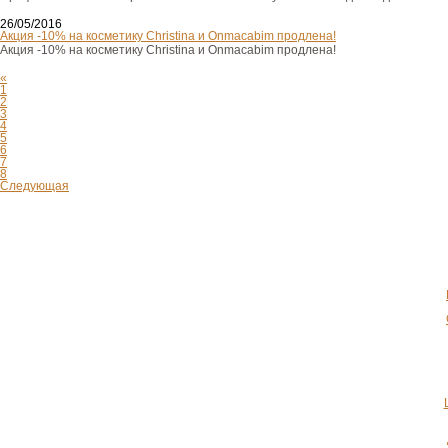
26/05/2016
Акция -10% на косметику Christina и Onmacabim продлена!
Акция -10% на косметику Christina и Onmacabim продлена!
«
1
2
3
4
5
6
7
8
Следующая